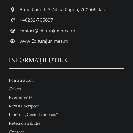
B-dul Carol I, Grădina Copou, 700506, Iași
+40232-705837
contact@editurajunimea.ro
www.EdituraJunimea.ro
INFORMAŢII UTILE
Pentru autori
Colecţii
Evenimente
Revista Scriptor
Librăria „Cezar Ivănescu”
Rețea distribuție
Contact