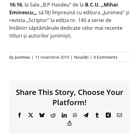
16:16
, la Sala „B.P Hasdeu” de la
B.C.U. „Mihai
Eminescu
„,
să fiţi împreună cu editura „Junimea” şi
revista „Scriptor” la ediția nr. 140 a seriei de
întâlniri săptămânale dedicate celor mai recente
titluri și autorilor junimiști.
By
Junimea
|
11 noiembrie 2019
|
Noutăţi
|
0 Comments
Share This Story, Choose Your
Platform!
Facebook
X
Bluesky
Reddit
LinkedIn
WhatsApp
Telegram
Tumblr
Xing
Email
Copy
Link