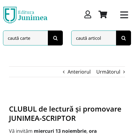
Skip
to
content
Search
Search
for:
for:
Anteriorul
Următorul
View
Larger
CLUBUL de lectură şi promovare
Image
JUNIMEA-SCRIPTOR
Vă invităm
miercuri 13 noiembrie
,
ora