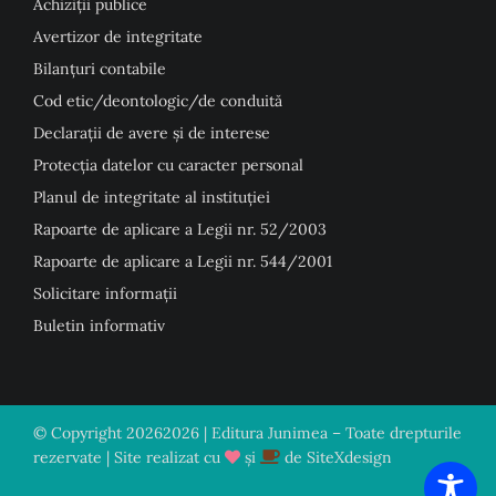
Achiziții publice
Avertizor de integritate
Bilanțuri contabile
Cod etic/deontologic/de conduită
Declarații de avere și de interese
Protecția datelor cu caracter personal
Planul de integritate al instituției
Rapoarte de aplicare a Legii nr. 52/2003
Rapoarte de aplicare a Legii nr. 544/2001
Solicitare informații
Buletin informativ
© Copyright
20262026 | Editura Junimea – Toate drepturile
rezervate | Site realizat cu
și
de
SiteXdesign