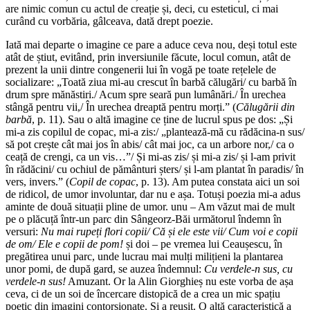
are nimic comun cu actul de creație și, deci, cu esteticul, ci mai
curând cu vorbăria, gâlceava, dată drept poezie.
Iată mai departe o imagine ce pare a aduce ceva nou, deși totul este
atât de știut, evitând, prin inversiunile făcute, locul comun, atât de
prezent la unii dintre congenerii lui în vogă pe toate rețelele de
socializare: „Toată ziua mi-au crescut în barbă călugări/ cu barbă în
drum spre mănăstiri./ Acum spre seară pun lumânări./ În urechea
stângă pentru vii,/ În urechea dreaptă pentru morți.” (
Călugării din
barbă
, p. 11). Sau o altă imagine ce ține de lucrul spus pe dos: „Și
mi-a zis copilul de copac, mi-a zis:/ „plantează-mă cu rădăcina-n sus/
să pot crește cât mai jos în abis/ cât mai joc, ca un arbore nor,/ ca o
ceață de crengi, ca un vis…”/ Și mi-as zis/ și mi-a zis/ și l-am privit
în rădăcini/ cu ochiul de pământuri șters/ și l-am plantat în paradis/ în
vers, invers.” (
Copil de copac
, p. 13). Am putea constata aici un soi
de ridicol, de umor involuntar, dar nu e așa. Totuși poezia mi-a adus
aminte de două situații pline de umor. unu – Am văzut mai de mult
pe o plăcuță într-un parc din Sângeorz-Băi următorul îndemn în
versuri:
Nu mai rupeți flori copii/ Că și ele este vii/ Cum voi e copii
de om/ Ele e copii de pom!
și doi – pe vremea lui Ceaușescu, în
pregătirea unui parc, unde lucrau mai mulți milițieni la plantarea
unor pomi, de după gard, se auzea îndemnul:
Cu verdele-n sus, cu
verdele-n sus!
Amuzant. Or la Alin Giorghieș nu este vorba de așa
ceva, ci de un soi de încercare distopică de a crea un mic spațiu
poetic din imagini contorsionate. Și a reușit. O altă caracteristică a