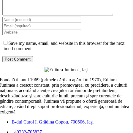
Save my name, email, and website in this browser for the next
time I comment.
Fondată în anul 1969 (primele cărți au apărut în 1970), Editura
Junimea a crescut constant, prin promovarea, cu precădere, a culturii
naţionale, acordând atenţie creaţiilor românilor de pretutindeni,
deschizându-se şi spre culturile lumii, precum şi spre curentele de
gândire contemporană. Junimea vă propune o ofertă generoasă de
editare, având drept suport profesionalismul, experiența, continuitatea
exigentă.
B-dul Carol I, Grădina Copou, 700506, Iași
+40232-705837