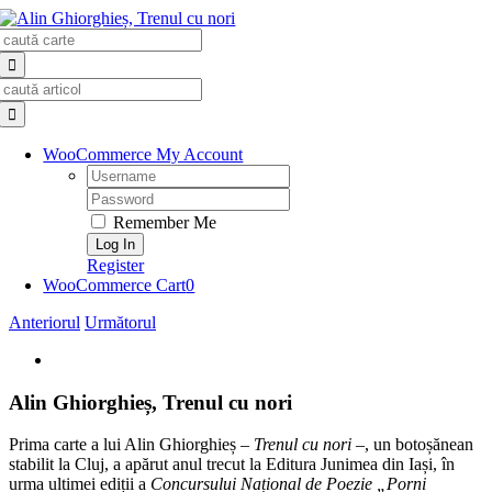
Skip
Search
to
for:
content
Search
for:
WooCommerce My Account
Username:
Password:
Remember Me
Register
WooCommerce Cart
0
Anteriorul
Următorul
View
Larger
Image
Alin Ghiorghieș, Trenul cu nori
Prima carte a lui Alin Ghiorghieș –
Trenul cu nori
–, un botoșănean
stabilit la Cluj, a apărut anul trecut la Editura Junimea din Iași, în
urma ultimei ediții a
Concursului Național de Poezie „Porni