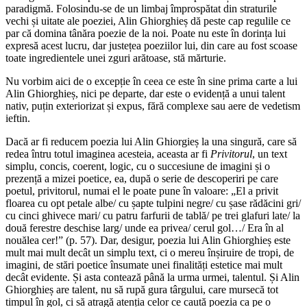
paradigmă. Folosindu-se de un limbaj împrospătat din straturile
vechi și uitate ale poeziei, Alin Ghiorghieș dă peste cap regulile ce
par că domina tânăra poezie de la noi. Poate nu este în dorința lui
expresă acest lucru, dar justețea poeziilor lui, din care au fost scoase
toate ingredientele unei zguri arătoase, stă mărturie.
Nu vorbim aici de o excepție în ceea ce este în sine prima carte a lui
Alin Ghiorghieș, nici pe departe, dar este o evidență a unui talent
nativ, puțin exteriorizat și expus, fără complexe sau aere de vedetism
ieftin.
Dacă ar fi reducem poezia lui Alin Ghiorgieș la una singură, care să
redea întru totul imaginea acesteia, aceasta ar fi
Privitorul
, un text
simplu, concis, coerent, logic, cu o succesiune de imagini și o
prezență a mizei poetice, ea, după o serie de descoperiri pe care
poetul, privitorul, numai el le poate pune în valoare: „El a privit
floarea cu opt petale albe/ cu șapte tulpini negre/ cu șase rădăcini gri/
cu cinci ghivece mari/ cu patru farfurii de tablă/ pe trei glafuri late/ la
două ferestre deschise larg/ unde ea privea/ cerul gol…/ Era în al
nouălea cer!” (p. 57). Dar, desigur, poezia lui Alin Ghiorghieș este
mult mai mult decât un simplu text, ci o mereu înșiruire de tropi, de
imagini, de stări poetice însumate unei finalități estetice mai mult
decât evidente. Și asta contează până la urma urmei, talentul. Și Alin
Ghiorghieș are talent, nu să rupă gura târgului, care mursecă tot
timpul în gol, ci să atragă atenția celor ce caută poezia ca pe o