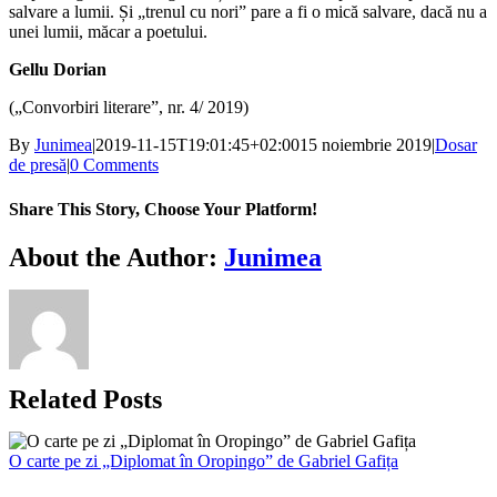
salvare a lumii. Și „trenul cu nori” pare a fi o mică salvare, dacă nu a
unei lumii, măcar a poetului.
Gellu Dorian
(„Convorbiri literare”, nr. 4/ 2019)
By
Junimea
|
2019-11-15T19:01:45+02:00
15 noiembrie 2019
|
Dosar
de presă
|
0 Comments
Share This Story, Choose Your Platform!
Facebook
X
Bluesky
Reddit
LinkedIn
WhatsApp
Telegram
Tumblr
Xing
Email
Copy
About the Author:
Junimea
Link
Related Posts
O carte pe zi „Diplomat în Oropingo” de Gabriel Gafița