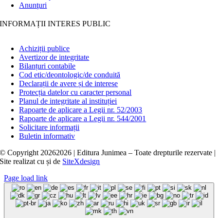
Anunţuri
INFORMAȚII INTERES PUBLIC
Achiziții publice
Avertizor de integritate
Bilanțuri contabile
Cod etic/deontologic/de conduită
Declarații de avere și de interese
Protecția datelor cu caracter personal
Planul de integritate al instituției
Rapoarte de aplicare a Legii nr. 52/2003
Rapoarte de aplicare a Legii nr. 544/2001
Solicitare informații
Buletin informativ
© Copyright
20262026 | Editura Junimea – Toate drepturile rezervate |
Site realizat cu
și
de
SiteXdesign
Page load link