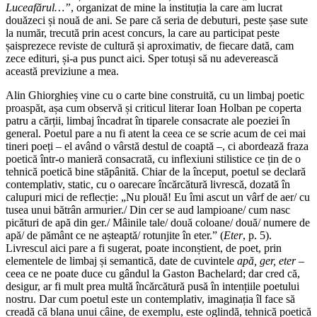
Luceafărul…”
, organizat de mine la instituția la care am lucrat
douăzeci și nouă de ani. Se pare că seria de debuturi, peste șase sute
la număr, trecută prin acest concurs, la care au participat peste
șaisprezece reviste de cultură și aproximativ, de fiecare dată, cam
zece edituri, și-a pus punct aici. Sper totuși să nu adeverească
această previziune a mea.
Alin Ghiorghieș vine cu o carte bine construită, cu un limbaj poetic
proaspăt, așa cum observă și criticul literar Ioan Holban pe coperta
patru a cărții, limbaj încadrat în tiparele consacrate ale poeziei în
general. Poetul pare a nu fi atent la ceea ce se scrie acum de cei mai
tineri poeți – el având o vârstă destul de coaptă –, ci abordează fraza
poetică într-o manieră consacrată, cu inflexiuni stilistice ce țin de o
tehnică poetică bine stăpânită. Chiar de la început, poetul se declară
contemplativ, static, cu o oarecare încărcătură livrescă, dozată în
calupuri mici de reflecție: „Nu plouă! Eu îmi ascut un vârf de aer/ cu
tusea unui bătrân armurier./ Din cer se aud lampioane/ cum nasc
picături de apă din ger./ Mâinile tale/ două coloane/ două/ numere de
apă/ de pământ ce ne așteaptă/ rotunjite în eter.” (
Eter
, p. 5).
Livrescul aici pare a fi sugerat, poate inconștient, de poet, prin
elementele de limbaj și semantică, date de cuvintele
apă, ger, eter
–
ceea ce ne poate duce cu gândul la Gaston Bachelard; dar cred că,
desigur, ar fi mult prea multă încărcătură pusă în intențiile poetului
nostru. Dar cum poetul este un contemplativ, imaginația îl face să
creadă că blana unui câine, de exemplu, este oglindă, tehnică poetică