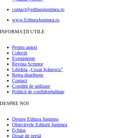
contact@editurajunimea.ro
www.EdituraJunimea.ro
INFORMAŢII UTILE
Pentru autori
Colecţii
Evenimente
Revista Scriptor
Librăria „Cezar Ivănescu”
Rețea distribuție
Contact
Condiţii de utilizare
Politică de confidențialitate
DESPRE NOI
Despre Editura Junimea
Obiectivele Editurii Junimea
Echipa
Dosar de presă