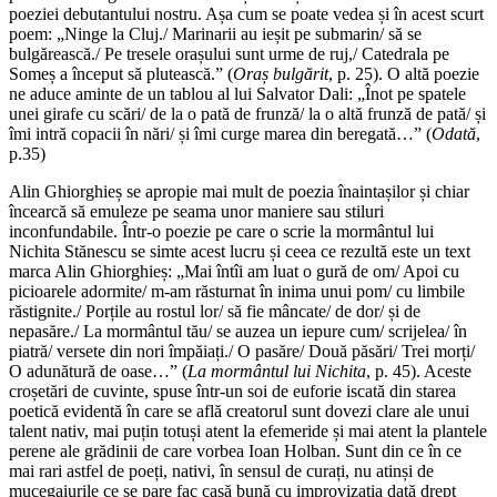
poeziei debutantului nostru. Așa cum se poate vedea și în acest scurt
poem: „Ninge la Cluj./ Marinarii au ieșit pe submarin/ să se
bulgărească./ Pe tresele orașului sunt urme de ruj,/ Catedrala pe
Someș a început să plutească.” (
Oraș bulgărit
, p. 25). O altă poezie
ne aduce aminte de un tablou al lui Salvator Dali: „Înot pe spatele
unei girafe cu scări/ de la o pată de frunză/ la o altă frunză de pată/ și
îmi intră copacii în nări/ și îmi curge marea din beregată…” (
Odată
,
p.35)
Alin Ghiorghieș se apropie mai mult de poezia înaintașilor și chiar
încearcă să emuleze pe seama unor maniere sau stiluri
inconfundabile. Într-o poezie pe care o scrie la mormântul lui
Nichita Stănescu se simte acest lucru și ceea ce rezultă este un text
marca Alin Ghiorghieș: „Mai întîi am luat o gură de om/ Apoi cu
picioarele adormite/ m-am răsturnat în inima unui pom/ cu limbile
răstignite./ Porțile au rostul lor/ să fie mâncate/ de dor/ și de
nepasăre./ La mormântul tău/ se auzea un iepure cum/ scrijelea/ în
piatră/ versete din nori împăiați./ O pasăre/ Două păsări/ Trei morți/
O adunătură de oase…” (
La mormântul lui Nichita
, p. 45). Aceste
croșetări de cuvinte, spuse într-un soi de euforie iscată din starea
poetică evidentă în care se află creatorul sunt dovezi clare ale unui
talent nativ, mai puțin totuși atent la efemeride și mai atent la plantele
perene ale grădinii de care vorbea Ioan Holban. Sunt din ce în ce
mai rari astfel de poeți, nativi, în sensul de curați, nu atinși de
mucegaiurile ce se pare fac casă bună cu improvizația dată drept