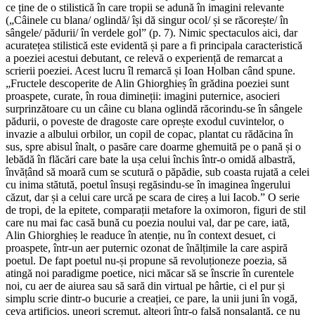
ce ține de o stilistică în care tropii se adună în imagini relevante
(„Câinele cu blana/ oglindă/ își dă singur ocol/ și se răcorește/ în
sângele/ pădurii/ în verdele gol” (p. 7). Nimic spectaculos aici, dar
acuratețea stilistică este evidentă și pare a fi principala caracteristică
a poeziei acestui debutant, ce relevă o experiență de remarcat a
scrierii poeziei. Acest lucru îl remarcă și Ioan Holban când spune.
„Fructele descoperite de Alin Ghiorghieș în grădina poeziei sunt
proaspete, curate, în roua dimineții: imagini puternice, asocieri
surprinzătoare cu un câine cu blana oglindă răcorindu-se în sângele
pădurii, o poveste de dragoste care oprește exodul cuvintelor, o
invazie a albului orbilor, un copil de copac, plantat cu rădăcina în
sus, spre abisul înalt, o pasăre care doarme ghemuită pe o pană și o
lebădă în flăcări care bate la ușa celui închis într-o omidă albastră,
învățând să moară cum se scutură o păpădie, sub coasta rujată a celei
cu inima stătută, poetul însuși regăsindu-se în imaginea îngerului
căzut, dar și a celui care urcă pe scara de cireș a lui Iacob.” O serie
de tropi, de la epitete, comparații metafore la oximoron, figuri de stil
care nu mai fac casă bună cu poezia noului val, dar pe care, iată,
Alin Ghiorghieș le readuce în atenție, nu în context desuet, ci
proaspete, într-un aer puternic ozonat de înălțimile la care aspiră
poetul. De fapt poetul nu-și propune să revoluționeze poezia, să
atingă noi paradigme poetice, nici măcar să se înscrie în curentele
noi, cu aer de aiurea sau să sară din virtual pe hârtie, ci el pur și
simplu scrie dintr-o bucurie a creației, ce pare, la unii juni în vogă,
ceva artificios, uneori scremut, alteori într-o falsă nonșalanță, ce nu