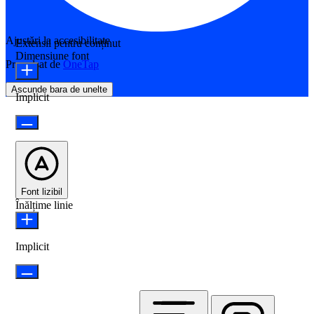
Ajustări la accesibilitate
Extensii pentru conținut
Dimensiune font
Propulsat de
OneTap
Ascunde bara de unelte
Implicit
Font lizibil
Înălțime linie
Implicit