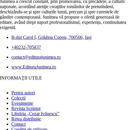
Junimea a crescut constant, prin promovarea, cu precădere, a culturii
naţionale, acordând atenţie creaţiilor românilor de pretutindeni,
deschizându-se şi spre culturile lumii, precum şi spre curentele de
gândire contemporană. Junimea vă propune o ofertă generoasă de
editare, având drept suport profesionalismul, experiența, continuitatea
exigentă.
B-dul Carol I, Grădina Copou, 700506, Iași
+40232-705837
contact@editurajunimea.ro
www.EdituraJunimea.ro
INFORMAŢII UTILE
Pentru autori
Colecţii
Evenimente
Revista Scriptor
Librăria „Cezar Ivănescu”
Rețea distribuție
Contact
Condiţii de utilizare