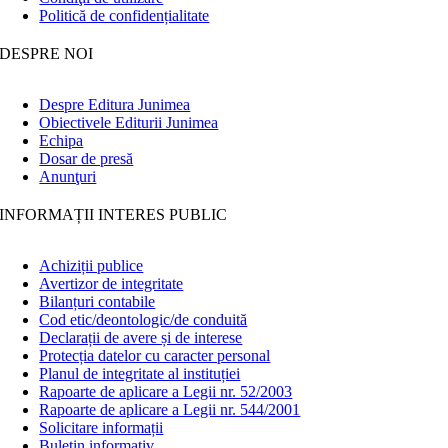
Politică de confidențialitate
DESPRE NOI
Despre Editura Junimea
Obiectivele Editurii Junimea
Echipa
Dosar de presă
Anunţuri
INFORMAȚII INTERES PUBLIC
Achiziții publice
Avertizor de integritate
Bilanțuri contabile
Cod etic/deontologic/de conduită
Declarații de avere și de interese
Protecția datelor cu caracter personal
Planul de integritate al instituției
Rapoarte de aplicare a Legii nr. 52/2003
Rapoarte de aplicare a Legii nr. 544/2001
Solicitare informații
Buletin informativ