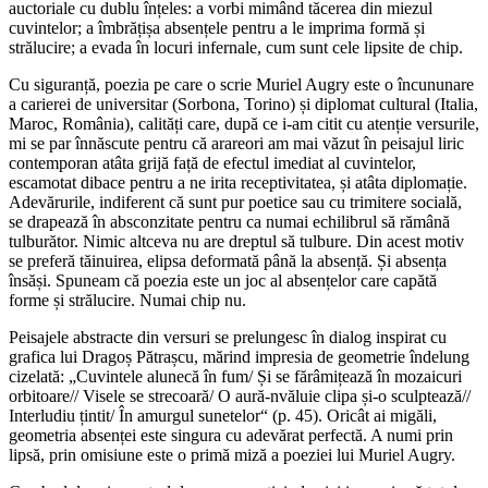
auctoriale cu dublu înțeles: a vorbi mimând tăcerea din miezul
cuvintelor; a îmbrățișa absențele pentru a le imprima formă și
strălucire; a evada în locuri infernale, cum sunt cele lipsite de chip.
Cu siguranță, poezia pe care o scrie Muriel Augry este o încununare
a carierei de universitar (Sorbona, Torino) și diplomat cultural (Italia,
Maroc, România), calități care, după ce i-am citit cu atenție versurile,
mi se par înnăscute pentru că arareori am mai văzut în peisajul liric
contemporan atâta grijă față de efectul imediat al cuvintelor,
escamotat dibace pentru a ne irita receptivitatea, și atâta diplomație.
Adevărurile, indiferent că sunt pur poetice sau cu trimitere socială,
se drapează în absconzitate pentru ca numai echilibrul să rămână
tulburător. Nimic altceva nu are dreptul să tulbure. Din acest motiv
se preferă tăinuirea, elipsa deformată până la absență. Și absența
însăși. Spuneam că poezia este un joc al absențelor care capătă
forme și strălucire. Numai chip nu.
Peisajele abstracte din versuri se prelungesc în dialog inspirat cu
grafica lui Dragoș Pătrașcu, mărind impresia de geometrie îndelung
cizelată: „Cuvintele alunecă în fum/ Și se fărâmițează în mozaicuri
orbitoare// Visele se strecoară/ O aură-nvăluie clipa și-o sculptează//
Interludiu țintit/ În amurgul sunetelor“ (p. 45). Oricât ai migăli,
geometria absenței este singura cu adevărat perfectă. A numi prin
lipsă, prin omisiune este o primă miză a poeziei lui Muriel Augry.