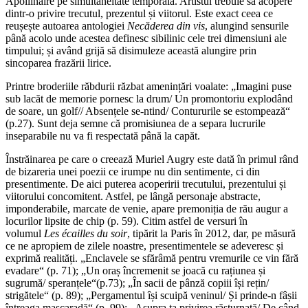
Apollinaire pe simultaneitate temporală. Artistul trebuie să acopere
dintr-o privire trecutul, prezentul și viitorul. Este exact ceea ce
reușește autoarea antologiei
Necăderea din vis
, alungind sensurile
până acolo unde acestea definesc sibilinic cele trei dimensiuni ale
timpului; și având grijă să disimuleze această alungire prin
sincoparea frazării lirice.
Printre broderiile răbdurii răzbat amenințări voalate: „Imagini puse
sub lacăt de memorie pornesc la drum/ Un promontoriu explodând
de soare, un golf// Absențele se-ntind/ Contururile se estompează“
(p.27). Sunt deja semne că promisiunea de a separa lucrurile
inseparabile nu va fi respectată până la capăt.
Înstrăinarea pe care o creează Muriel Augry este dată în primul rând
de bizareria unei poezii ce irumpe nu din sentimente, ci din
presentimente. De aici puterea acoperirii trecutului, prezentului și
viitorului concomitent. Astfel, pe lângă personaje abstracte,
imponderabile, marcate de venie, apare premoniția de rău augur a
locurilor lipsite de chip (p. 59). Citim astfel de versuri în
volumul
Les écailles du soir
, tipărit la Paris în 2012, dar, pe măsură
ce ne apropiem de zilele noastre, presentimentele se adeveresc și
exprimă realități. „Enclavele se sfărâmă pentru vremurile ce vin fără
evadare“ (p. 71); „Un oraș încremenit se joacă cu rațiunea și
sugrumă/ speranțele“(p.73); „În sacii de pânză copiii își rețin/
strigătele“ (p. 89); „Pergamentul își scuipă veninul/ Și prinde-n fâșii
întreaga mascaradă“ (p. 99); „Asupra ta privirea răsturnată/ De când