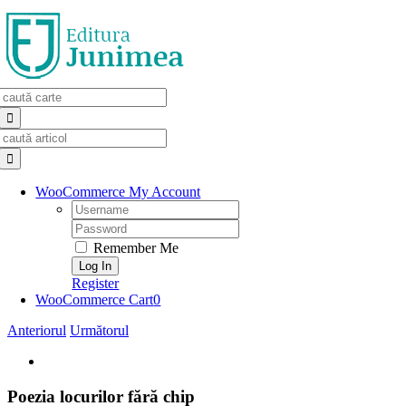
Skip
to
content
Search
for:
Search
for:
WooCommerce My Account
Username:
Password:
Remember Me
Register
WooCommerce Cart
0
Anteriorul
Următorul
View
Larger
Image
Poezia locurilor fără chip