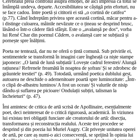
Cerebralul preia controlul asupra emoției, de aici impresia că totul se
întâmplă undeva, departe. Accesibilitatea se câștigă prin eforturi, nu
se face cadou. Între poetă și cititorii ei stă „o cortină de catifea“
(p.77). Când îndreptăm privirea spre această cortină, măcar pentru a-
i distinge culoarea, mâinile nevăzute ce o țineau se desprind brusc,
lăsând-o într-o cădere fără sfârşit. Este o „avalanșă pe dos“, vorba
lui René Char din poemul
Cădem
, o avalanșă care se subțiază și
pornește spre înălțimi.
Poeta ne tentează, dar nu ne oferă o țintă comună. Sub privirile ei,
sentimentele se transformă în imagini care îngheață ca niște stampe
japoneze: „O lamă de lună subțiată/ Lovește cadrul ferestrei/ Alungă
rațiunea// Refrenele freamătă în noaptea de șofran/ Și se zdrobesc de
grăuntele trestiei“ (p. 49). Totodată, urmând poetica dublului gest,
autoarea ne deschide o ademenitoare poartă spre luminozitate: „Într-
o clipă de-albastru luminos/ A fost un ocean/ Și valurile de nisip
dându-și suflarea pe picioare/ Ondulații subțiri, talisman la
încheieturi“ (p. 47).
Îmi amintesc de critica de artă scrisă de Apollinaire, esențialmente
poet, deci neinteresat de o critică riguroasă, academică. În viziunea
lui existau trei obligații funciare ale creatorului de artă: disecția,
transformarea și reconstrucția realului. Aceste trei procedee se
desprind și din poezia lui Muriel Augry. Cât privește unitatea operei
de artă, pe care aș numi-o aici consecvență, se sprijină în opinia lui