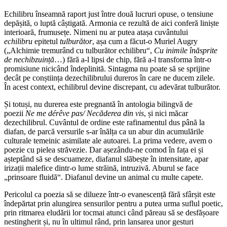
Echilibru înseamnă raport just între două lucruri opuse, o tensiune
depășită, o luptă câștigată. Armonia ce rezultă de aici conferă liniște
interioară, frumusețe. Nimeni nu ar putea atașa cuvântului
echilibru
epitetul
tulburător
, așa cum a făcut-o Muriel Augry
(„Alchimie tremurând cu tulburător echilibru“,
Cu inimile înăsprite
de nechibzuin
ț
ă
…) fără a-l lipsi de chip, fără a-l transforma într-o
promisiune nicicând îndeplinită. Sintagma nu poate să se sprijine
decât pe conștiința dezechilibrului dureros în care ne ducem zilele.
În acest context, echilibrul devine discrepant, cu adevărat tulburător.
Și totuși, nu durerea este pregnantă în antologia bilingvă de
poezii
Ne me dérêve pas/ Necăderea din vis
, și nici măcar
dezechilibrul. Cuvântul de ordine este rafinamentul dus până la
diafan, de parcă versurile s-ar înălța ca un abur din acumulările
culturale temeinic asimilate ale autoarei. La prima vedere, avem o
poezie cu pielea străvezie. Dar așezându-ne comod în fața ei și
așteptând să se descuameze, diafanul slăbește în intensitate, apar
irizații malefice dintr-o lume străină, intruzivă. Aburul se face
„prinsoare fluidă“. Diafanul devine un animal cu multe capete.
Pericolul ca poezia să se dilueze într-o evanescență fără sfârșit este
îndepărtat prin alungirea sensurilor pentru a putea urma suflul poetic,
prin ritmarea eludării lor tocmai atunci când păreau să se desfășoare
nestingherit și, nu în ultimul rând, prin lansarea unor gesturi