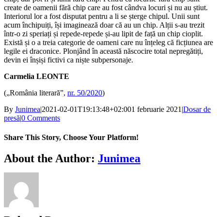
create de oamenii fără chip care au fost cândva locuri și nu au știut.
Interiorul lor a fost disputat pentru a li se șterge chipul. Unii sunt
acum închipuiți, își imaginează doar că au un chip. Alții s-au trezit
într-o zi speriați și repede-repede și-au lipit de față un chip cioplit.
Există și o a treia categorie de oameni care nu înțeleg că ficțiunea are
legile ei draconice. Plonjând în această născocire total nepregătiți,
devin ei înșiși fictivi ca niște subpersonaje.
Carmelia LEONTE
(„România literară”,
nr. 50/2020
)
By
Junimea
|
2021-02-01T19:13:48+02:00
1 februarie 2021
|
Dosar de
presă
|
0 Comments
Share This Story, Choose Your Platform!
Facebook
X
Bluesky
Reddit
LinkedIn
WhatsApp
Telegram
Tumblr
Xing
Email
Copy
About the Author:
Junimea
Link