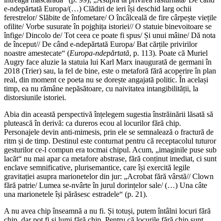
e-ndepărtată Europa/(…) Clădiri de ieri își deschid larg ochii
ferestrelor/ Slăbite de înfometare/ O încâlceală de fire cârpește viețile
ofilite/ Vorbe susurate în pojghița istoriei// O statuie binevoitoare se
înfige/ Dincolo de/ Tot ceea ce poate fi spus/ Și unui mâine/ Dă nota
de început// De când e-ndepărtată Europa/ Bat cărțile privirilor
noastre amestecate“ (
Europa-ndepărtată
, p. 113). Poate că Muriel
Augry face aluzie la statuia lui Karl Marx inaugurată de germani în
2018 (Trier) sau, la fel de bine, este o metaforă fără acoperire în plan
real, din moment ce poeta nu se dorește angajată politic. În același
timp, ea nu rămâne nepăsătoare, cu naivitatea intangibilității, la
distorsiunile istoriei.
Abia din această perspectivă înțelegem sugestia înstrăinării lăsată să
plutească în derivă: ca dureros ecou al locurilor fără chip.
Personajele devin anti-mimesis, prin ele se semnalează o fractură de
ritm și de timp. Destinul este conturnat pentru că receptacolul tuturor
gesturilor ce-l compun era tocmai chipul. Acum, „imaginile puse sub
lacăt“ nu mai apar ca metafore abstrase, fără conținut imediat, ci sunt
enclave semnificative, plurisemantice, care își exercită legile
gravitației asupra marionetelor din jur: „Acrobat fără vârstă// Clown
fără patrie/ Lumea se-nvârte în jurul dorințelor sale/ (…) Una câte
una marionetele își părăsesc estradele“ (p. 21).
A nu avea chip înseamnă a nu fi. Și totuși, putem întâlni locuri fără
chip, dar pot fi și lumi fără chip. Pentru că locurile fără chip sunt