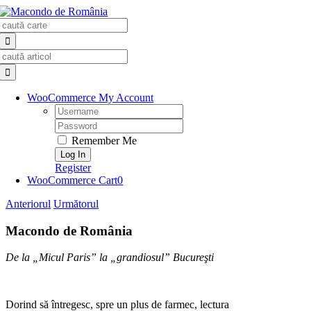
Skip
Search
to
for:
content
Search
for:
WooCommerce My Account
Username:
Password:
Remember Me
Register
WooCommerce Cart
0
Anteriorul
Următorul
Macondo de România
De la „Micul Paris” la „grandiosul” Bucureşti
Dorind să întregesc, spre un plus de farmec, lectura