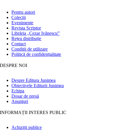
Pentru autori
Colecţii
Evenimente
Revista Scriptor
Librăria „Cezar Ivănescu”
Rețea distribuție
Contact
Condiţii de utilizare
Politică de confidențialitate
DESPRE NOI
Despre Editura Junimea
Obiectivele Editurii Junimea
Echipa
Dosar de presă
Anunţuri
INFORMAȚII INTERES PUBLIC
Achiziții publice