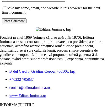
Save my name, email, and website in this browser for the next
time I comment.
Fondată în anul 1969 (primele cărți au apărut în 1970), Editura
Junimea a crescut constant, prin promovarea, cu precădere, a culturii
naţionale, acordând atenţie creaţiilor românilor de pretutindeni,
deschizându-se şi spre culturile lumii, precum şi spre curentele de
gândire contemporană. Junimea vă propune o ofertă generoasă de
editare, având drept suport profesionalismul, experiența, continuitatea
exigentă.
B-dul Carol I, Grădina Copou, 700506, Iași
+40232-705837
contact@editurajunimea.ro
www.EdituraJunimea.ro
INFORMAŢII UTILE