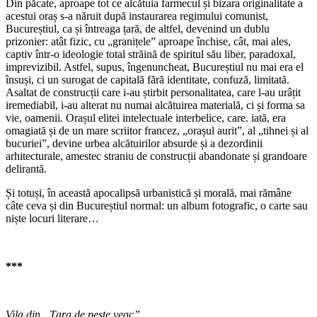
Din păcate, aproape tot ce alcătuia farmecul și bizara originalitate a
acestui oraș s-a năruit după instaurarea regimului comunist,
Bucureștiul, ca și întreaga țară, de altfel, devenind un dublu
prizonier: atât fizic, cu „granițele” aproape închise, cât, mai ales,
captiv într-o ideologie total străină de spiritul său liber, paradoxal,
imprevizibil. Astfel, supus, îngenuncheat, Bucureștiul nu mai era el
însuși, ci un surogat de capitală fără identitate, confuză, limitată.
Asaltat de construcții care i-au știrbit personalitatea, care l-au urâțit
iremediabil, i-au alterat nu numai alcătuirea materială, ci și forma sa
vie, oamenii. Orașul elitei intelectuale interbelice, care. iată, era
omagiată și de un mare scriitor francez, „orașul aurit”, al „tihnei și al
bucuriei”, devine urbea alcătuirilor absurde și a dezordinii
arhitecturale, amestec straniu de construcții abandonate și grandoare
delirantă.
Și totuși, în această apocalipsă urbanistică și morală, mai rămâne
câte ceva și din Bucureștiul normal: un album fotografic, o carte sau
niște locuri literare…
***
Vila din „Ţara de peste veac”