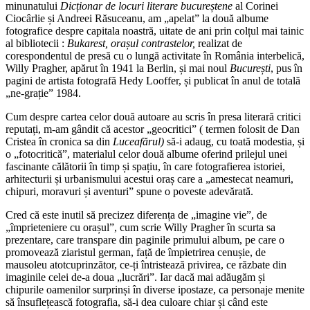
minunatului
Dic
ț
ionar de locuri literare bucure
ș
tene
al Corinei
Ciocârlie și Andreei Răsuceanu, am „apelat” la două albume
fotografice despre capitala noastră, uitate de ani prin colțul mai tainic
al bibliotecii :
Bukarest, ora
ș
ul contrastelor,
realizat de
corespondentul de presă cu o lungă activitate în România interbelică,
Willy Pragher, apărut în 1941 la Berlin, și mai noul
Bucure
ș
ti
, pus în
pagini de artista fotografă Hedy Looffer, și publicat în anul de totală
„ne-grație” 1984.
Cum despre cartea celor două autoare au scris în presa literară critici
reputați, m-am gândit că acestor „geocritici” ( termen folosit de Dan
Cristea în cronica sa din
Luceafărul)
să-i adaug, cu toată modestia, și
o „fotocritică”, materialul celor două albume oferind prilejul unei
fascinante călătorii în timp și spațiu, în care fotografierea istoriei,
arhitecturii și urbanismului acestui oraș care a „amestecat neamuri,
chipuri, moravuri și aventuri” spune o poveste adevărată.
Cred că este inutil să precizez diferența de „imagine vie”, de
„împrieteniere cu orașul”, cum scrie Willy Pragher în scurta sa
prezentare, care transpare din paginile primului album, pe care o
promovează ziaristul german, față de împietrirea cenușie, de
mausoleu atotcuprinzător, ce-ți întristează privirea, ce răzbate din
imaginile celei de-a doua „lucrări”. Iar dacă mai adăugăm și
chipurile oamenilor surprinși în diverse ipostaze, ca personaje menite
să însuflețească fotografia, să-i dea culoare chiar și când este