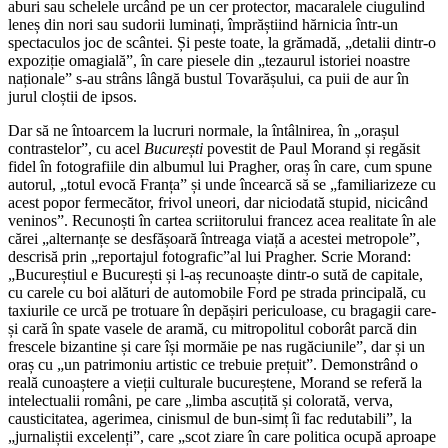
aburi sau schelele urcând pe un cer protector, macaralele ciugulind
leneș din nori sau sudorii luminați, împrăștiind hărnicia într-un
spectaculos joc de scântei. Și peste toate, la grămadă, „detalii dintr-o
expoziție omagială”, în care piesele din „tezaurul istoriei noastre
naționale” s-au strâns lângă bustul Tovarășului, ca puii de aur în
jurul cloștii de ipsos.
Dar să ne întoarcem la lucruri normale, la întâlnirea, în „orașul
contrastelor”, cu acel
Bucure
ș
ti
povestit de Paul Morand și regăsit
fidel în fotografiile din albumul lui Pragher, oraș în care, cum spune
autorul, „totul evocă Franța” și unde încearcă să se „familiarizeze cu
acest popor fermecător, frivol uneori, dar niciodată stupid, nicicând
veninos”. Recunoști în cartea scriitorului francez acea realitate în ale
cărei „alternanțe se desfășoară întreaga viață a acestei metropole”,
descrisă prin „reportajul fotografic”al lui Pragher. Scrie Morand:
„Bucureștiul e București și l-aș recunoaște dintr-o sută de capitale,
cu carele cu boi alături de automobile Ford pe strada principală, cu
taxiurile ce urcă pe trotuare în depășiri periculoase, cu bragagii care-
și cară în spate vasele de aramă, cu mitropolitul coborât parcă din
frescele bizantine și care își mormăie pe nas rugăciunile”, dar și un
oraș cu „un patrimoniu artistic ce trebuie prețuit”. Demonstrând o
reală cunoaștere a vieții culturale bucureștene, Morand se referă la
intelectualii români, pe care „limba ascuțită și colorată, verva,
causticitatea, agerimea, cinismul de bun-simț îi fac redutabili”, la
„jurnaliștii excelenți”, care „scot ziare în care politica ocupă aproape