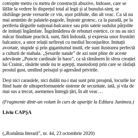
cotropite metru cu metru de construcții abuzive, hidoase, care se
lăfăie la vedere în disprețul total al legii și al bunului-simț, se
răsfrânge peste versurile ce vin, ușor prăfuite, din alt veac. Ca să nu
mai amintim de palatele-pagode, înșirate grotesc, ca la paradă, pe la
periferia târgurile național-balcanice sau prin satele sudului pârjolite
de imitații îngâmfate. Îngrămădirea de rebuturi estetice, ce nu au nici
măcar finalitate practică, sunt, fără îndoială, și expresia unor frustrări
balcanice, a unor relații nefirești cu mediul înconjurător. Imitații
avortate, stupide și prin gigantismul inutil, ele sunt ilustrarea perfectă
a culturii de mahala. „Șesurile natale” de azi sunt pline de aceste
adevărate „Puncte cardinale în haos”, ca să rămânem în sfera creației
lui Crainic, răsărite unde nu te aștepți, mastodonți prin care se răsfață
prostul gust, umilind peisajul și agresând privirile.
Deși nici caraulele, nici dulăii nu-i mai sunt prin preajmă, locurile lor
fiind luate de ultraperformantele sisteme de securitate, iată, și vila de
mai sus a trecut, asemenea întregii țări, în alt veac…
(Fragmente dintr-un volum în curs de apariţie la Editura Junimea.)
Liviu CAPŞA
(„România literară”, nr. 44, 23 octombrie 2020)