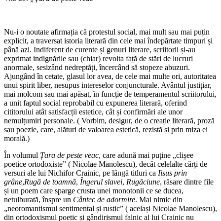
Nu-i o noutate afirmația că protestul social, mai mult sau mai puțin
explicit, a traversat istoria literară din cele mai îndepărtate timpuri și
până azi. Indiferent de curente și genuri literare, scriitorii și-au
exprimat indignările sau (chiar) revolta față de stări de lucruri
anormale, sesizând nedreptăți, încercând să stopeze abuzuri.
Ajungând în cetate, glasul lor avea, de cele mai multe ori, autoritatea
unui spirit liber, nesupus intereselor conjuncturale. Avântul justițiar,
mai molcom sau mai apăsat, în funcție de temperamentul scriitorului,
a unit faptul social reprobabil cu expunerea literară, oferind
cititorului atât satisfacții estetice, cât și confirmări ale unor
nemulțumiri personale. ( Vorbim, desigur, de o creație literară, proză
sau poezie, care, alături de valoarea estetică, rezistă și prin miza ei
morală.)
În volumul
Ț
ara de peste veac
, care adună mai puține „clișee
poetice ortodoxiste” ( Nicolae Manolescu), decât celelalte cărți de
versuri ale lui Nichifor Crainic, pe lângă titluri ca
Iisus prin
grâne
,
Rugă de toamnă
,
Îngerul slavei
,
Rugăciune
, răsare dintre file
și un poem care sparge crusta unei monotonii ce se ducea,
netulburată, înspre un
Cântec de adormire
. Mai nimic din
„neoromantismul sentimental și rustic” ( același Nicolae Manolescu),
din ortodoxismul poetic și gândirismul falnic al lui Crainic nu