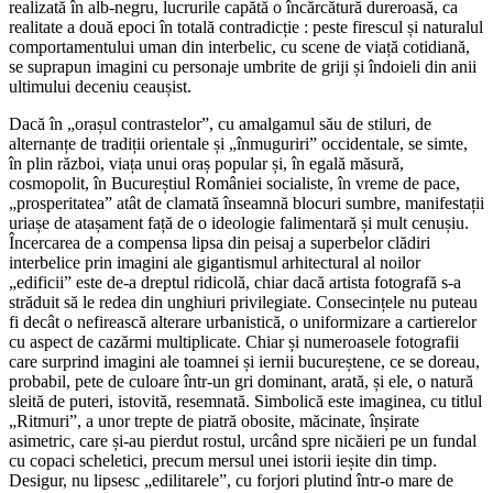
realizată în alb-negru, lucrurile capătă o încărcătură dureroasă, ca
realitate a două epoci în totală contradicție : peste firescul și naturalul
comportamentului uman din interbelic, cu scene de viață cotidiană,
se suprapun imagini cu personaje umbrite de griji și îndoieli din anii
ultimului deceniu ceaușist.
Dacă în „orașul contrastelor”, cu amalgamul său de stiluri, de
alternanțe de tradiții orientale și „înmuguriri” occidentale, se simte,
în plin război, viața unui oraș popular și, în egală măsură,
cosmopolit, în Bucureștiul României socialiste, în vreme de pace,
„prosperitatea” atât de clamată înseamnă blocuri sumbre, manifestații
uriașe de atașament față de o ideologie falimentară și mult cenușiu.
Încercarea de a compensa lipsa din peisaj a superbelor clădiri
interbelice prin imagini ale gigantismul arhitectural al noilor
„edificii” este de-a dreptul ridicolă, chiar dacă artista fotografă s-a
străduit să le redea din unghiuri privilegiate. Consecințele nu puteau
fi decât o nefirească alterare urbanistică, o uniformizare a cartierelor
cu aspect de cazărmi multiplicate. Chiar și numeroasele fotografii
care surprind imagini ale toamnei și iernii bucureștene, ce se doreau,
probabil, pete de culoare într-un gri dominant, arată, și ele, o natură
sleită de puteri, istovită, resemnată. Simbolică este imaginea, cu titlul
„Ritmuri”, a unor trepte de piatră obosite, măcinate, înșirate
asimetric, care și-au pierdut rostul, urcând spre nicăieri pe un fundal
cu copaci scheletici, precum mersul unei istorii ieșite din timp.
Desigur, nu lipsesc „edilitarele”, cu forjori plutind într-o mare de