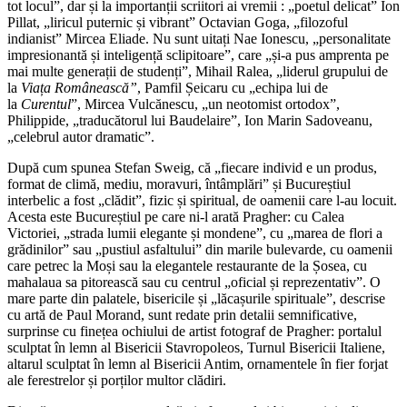
tot locul”, dar și la importanții scriitori ai vremii : „poetul delicat” Ion
Pillat, „liricul puternic și vibrant” Octavian Goga, „filozoful
indianist” Mircea Eliade. Nu sunt uitați Nae Ionescu, „personalitate
impresionantă și inteligență sclipitoare”, care „și-a pus amprenta pe
mai multe generații de studenți”, Mihail Ralea, „liderul grupului de
la
Via
ț
a Românească”
, Pamfil Șeicaru cu „echipa lui de
la
Curentul
”, Mircea Vulcănescu, „un neotomist ortodox”,
Philippide, „traducătorul lui Baudelaire”, Ion Marin Sadoveanu,
„celebrul autor dramatic”.
După cum spunea Stefan Sweig, că „fiecare individ e un produs,
format de climă, mediu, moravuri, întâmplări” și Bucureștiul
interbelic a fost „clădit”, fizic și spiritual, de oamenii care l-au locuit.
Acesta este Bucureștiul pe care ni-l arată Pragher: cu Calea
Victoriei, „strada lumii elegante și mondene”, cu „marea de flori a
grădinilor” sau „pustiul asfaltului” din marile bulevarde, cu oamenii
care petrec la Moși sau la elegantele restaurante de la Șosea, cu
mahalaua sa pitorească sau cu centrul „oficial și reprezentativ”. O
mare parte din palatele, bisericile și „lăcașurile spirituale”, descrise
cu artă de Paul Morand, sunt redate prin detalii semnificative,
surprinse cu finețea ochiului de artist fotograf de Pragher: portalul
sculptat în lemn al Bisericii Stavropoleos, Turnul Bisericii Italiene,
altarul sculptat în lemn al Bisericii Antim, ornamentele în fier forjat
ale ferestrelor și porților multor clădiri.