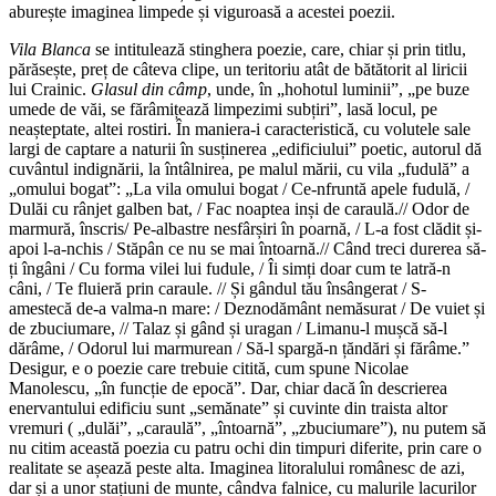
aburește imaginea limpede și viguroasă a acestei poezii.
Vila Blanca
se intitulează stinghera poezie, care, chiar și prin titlu,
părăsește, preț de câteva clipe, un teritoriu atât de bătătorit al liricii
lui Crainic.
Glasul din câmp
, unde, în „hohotul luminii”, „pe buze
umede de văi, se fărâmițează limpezimi subțiri”, lasă locul, pe
neașteptate, altei rostiri. În maniera-i caracteristică, cu volutele sale
largi de captare a naturii în susținerea „edificiului” poetic, autorul dă
cuvântul indignării, la întâlnirea, pe malul mării, cu vila „fudulă” a
„omului bogat”: „La vila omului bogat / Ce-nfruntă apele fudulă, /
Dulăi cu rânjet galben bat, / Fac noaptea inși de caraulă.// Odor de
marmură, înscris/ Pe-albastre nesfârșiri în poarnă, / L-a fost clădit și-
apoi l-a-nchis / Stăpân ce nu se mai întoarnă.// Când treci durerea să-
ți îngâni / Cu forma vilei lui fudule, / Îi simți doar cum te latră-n
câni, / Te fluieră prin caraule. // Și gândul tău însângerat / S-
amestecă de-a valma-n mare: / Deznodământ nemăsurat / De vuiet și
de zbuciumare, // Talaz și gând și uragan / Limanu-l mușcă să-l
dărâme, / Odorul lui marmurean / Să-l spargă-n țăndări și fărâme.”
Desigur, e o poezie care trebuie citită, cum spune Nicolae
Manolescu, „în funcție de epocă”. Dar, chiar dacă în descrierea
enervantului edificiu sunt „semănate” și cuvinte din traista altor
vremuri ( „dulăi”, „caraulă”, „întoarnă”, „zbuciumare”), nu putem să
nu citim această poezia cu patru ochi din timpuri diferite, prin care o
realitate se așează peste alta. Imaginea litoralului românesc de azi,
dar și a unor stațiuni de munte, cândva falnice, cu malurile lacurilor