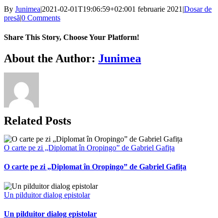
By
Junimea
|
2021-02-01T19:06:59+02:00
1 februarie 2021
|
Dosar de
presă
|
0 Comments
Share This Story, Choose Your Platform!
Facebook
X
Bluesky
Reddit
LinkedIn
WhatsApp
Telegram
Tumblr
Xing
Email
Copy
About the Author:
Junimea
Link
Related Posts
O carte pe zi „Diplomat în Oropingo” de Gabriel Gafița
O carte pe zi „Diplomat în Oropingo” de Gabriel Gafița
Un pilduitor dialog epistolar
Un pilduitor dialog epistolar