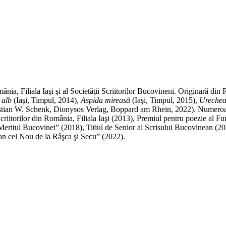
Adaugă în coș
România, Filiala Iaşi şi al Societăţii Scriitorilor Bucovineni. Originară 
e alb
(Iaşi, Timpul, 2014),
Aspida mireasă
(Iaşi, Timpul, 2015),
Urechea
stian W. Schenk, Dionysos Verlag, Boppard am Rhein, 2022). Numeroase apa
 Scriitorilor din România, Filiala Iaşi (2013), Premiul pentru poezie al 
„Meritul Bucovinei” (2018), Titlul de Senior al Scrisului Bucovinean (
oan cel Nou de la Râşca şi Secu” (2022).