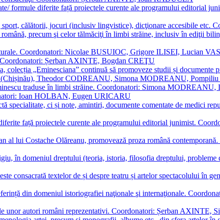
ormate/ formule diferite față proiectele curente ale programului editori
sport, călătorii, jocuri (inclusiv lingvistice), dicţionare accesibile
mba română, precum şi celor tălmăciţi în limbi străine, inclusiv în edi
i culturale. Coordonatori: Nicolae BUSUIOC, Grigore ILISEI, Lucian V
erare. Coordonatori: Șerban AXINTE, Bogdan CREŢU
ea, colecția „Eminesciana” continuă să promoveze studii și documente pri
i CIMPOI (Chișinău), Theodor CODREANU, Simona MODREANU, Pomp
 Eminescu traduse în limbi străine. Coordonatori: Simona MODREANU
oordonatori: Ioan HOLBAN, Eugen URICARU
ictă specialitate, ci și note, amintiri, documente comentate de medici 
mule diferite față proiectele curente ale programului editorial junimi
 roman al lui Costache Olăreanu, promovează proza română contempor
tigiu, în domeniul dreptului (teoria, istoria, filosofia dreptului, problem
 este consacrată textelor de și despre teatru și artelor spectacolului 
referință din domeniul istoriografiei naţionale şi internaţionale. C
tive, ale unor autori români reprezentativi. Coordonatori: Șerban AX
menologia artei, precum și monografii, albume etc., din sfera artelor în g