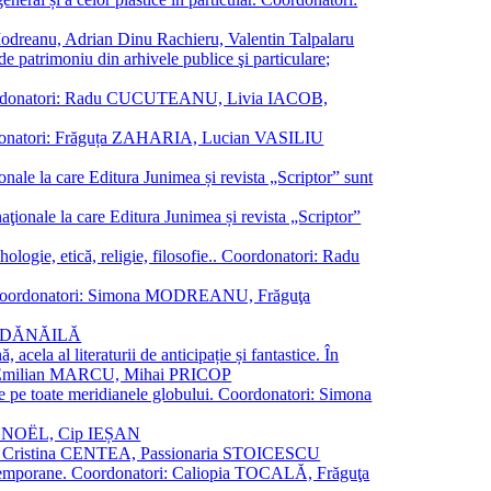
a Modreanu, Adrian Dinu Rachieru, Valentin Talpalaru
de patrimoniu din arhivele publice şi particulare;
ală. Coordonatori: Radu CUCUTEANU, Livia IACOB,
 Coordonatori: Frăguța ZAHARIA, Lucian VASILIU
ionale la care Editura Junimea și revista „Scriptor” sunt
 naţionale la care Editura Junimea și revista „Scriptor”
logie, etică, religie, filosofie.. Coordonatori: Radu
versal. Coordonatori: Simona MODREANU, Frăguţa
rina DĂNĂILĂ
 acela al literaturii de anticipație și fantastice. În
tori: Emilian MARCU, Mihai PRICOP
 de pe toate meridianele globului. Coordonatori: Simona
vier NOËL, Cip IEȘAN
natori: Cristina CENTEA, Passionaria STOICESCU
ce contemporane. Coordonatori: Caliopia TOCALĂ, Frăguţa