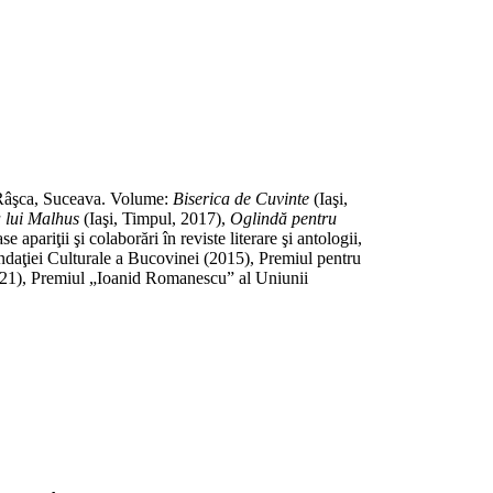
din Râşca, Suceava. Volume:
Biserica de Cuvinte
(Iaşi,
 lui Malhus
(Iaşi, Timpul, 2017),
Oglindă pentru
riţii şi colaborări în reviste literare şi antologii,
Fundaţiei Culturale a Bucovinei (2015), Premiul pentru
2021), Premiul „Ioanid Romanescu” al Uniunii