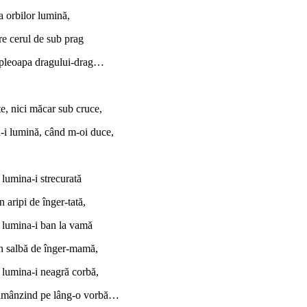
a orbilor lumină,
re cerul de sub prag
 pleoapa dragului-drag…
te, nici măcar sub cruce,
-i lumină, când m-oi duce,
 lumina-i strecurată
n aripi de înger-tată,
 lumina-i ban la vamă
n salbă de înger-mamă,
 lumina-i neagră corbă,
ămânzind pe lâng-o vorbă…