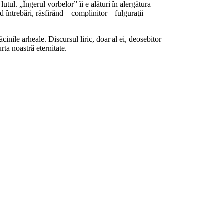
utul. „Îngerul vorbelor” îi e alături în alergătura
d întrebări, răsfirând – complinitor – fulguraţii
cinile arheale. Discursul liric, doar al ei, deosebitor
rta noastră eternitate.