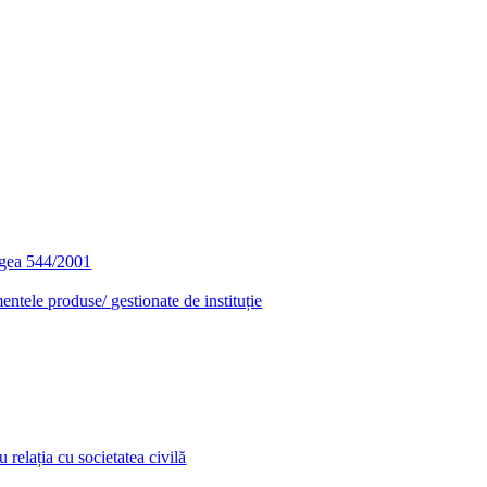
egea 544/2001
entele produse/ gestionate de instituție
relația cu societatea civilă