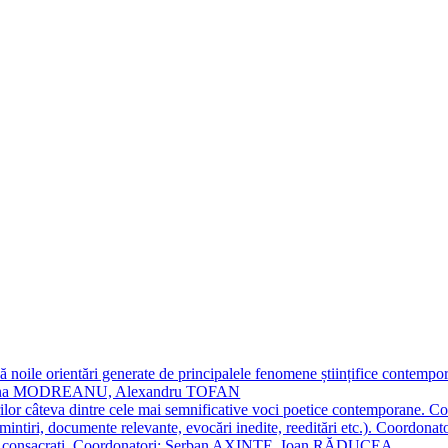
 noile orientări generate de principalele fenomene științifice contempora
Simona MODREANU, Alexandru TOFAN
titorilor câteva dintre cele mai semnificative voci poetice contempor
i (amintiri, documente relevante, evocări inedite, reeditări etc.). Co
poeți consacraţi. Coordonatori: Șerban AXINTE, Ioan RĂDUCEA