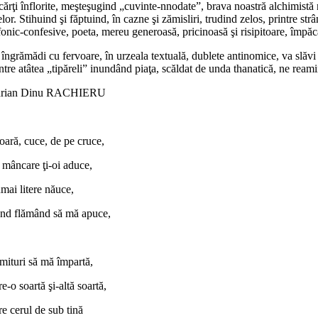
cărţi înflorite, meşteşugind „cuvinte-nnodate”, brava noastră alchimistă n
elor. Stihuind şi făptuind, în cazne şi zămisliri, trudind zelos, printre 
fonic-confesive, poeta, mereu generoasă, pricinoasă şi risipitoare, împă
îngrămădi cu fervoare, în urzeala textuală, dublete antinomice, va slăvi je
ntre atâtea „tipăreli” inundând piaţa, scăldat de unda thanatică, ne reami
rian Dinu RACHIERU
oară, cuce, de pe cruce,
 mâncare ţi-oi aduce,
mai litere năuce,
nd flămând să mă apuce,
rmituri să mă împartă,
re-o soartă şi-altă soartă,
re cerul de sub tină