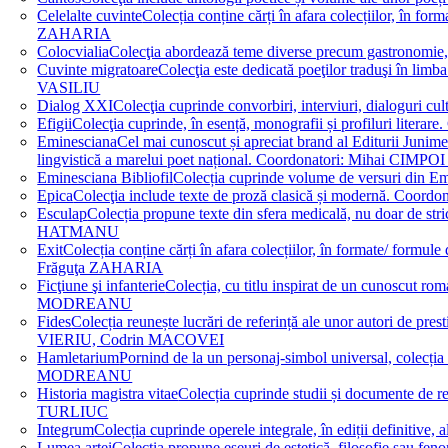
Celelalte cuvinte
Colecția conține cărți în afara colecțiilor, în f
ZAHARIA
Colocvialia
Colecţia abordează teme diverse precum gastronomie, 
Cuvinte migratoare
Colecţia este dedicată poeţilor traduşi în li
VASILIU
Dialog XXI
Colecţia cuprinde convorbiri, interviuri, dialogur
Efigii
Colecţia cuprinde, în esență, monografii și profiluri lit
Eminesciana
Cel mai cunoscut și apreciat brand al Editurii Junim
lingvistică a marelui poet național. Coordonatori: Miha
Eminesciana Bibliofil
Colecția cuprinde volume de versuri din
Epica
Colecţia include texte de proză clasică și modernă. C
Esculap
Colecția propune texte din sfera medicală, nu doar de str
HATMANU
Exit
Colecția conține cărți în afara colecțiilor, în formate/ for
Frăguţa ZAHARIA
Ficţiune şi infanterie
Colecția, cu titlu inspirat de un cunoscut
MODREANU
Fides
Colecția reunește lucrări de referință ale unor autori de pres
VIERIU, Codrin MACOVEI
Hamletarium
Pornind de la un personaj-simbol universal, colecția
MODREANU
Historia magistra vitae
Colecția cuprinde studii și documente de 
TURLIUC
Integrum
Colecția cuprinde operele integrale, în ediții defini
Lumea artei
Colecția propune eseuri de estetică, filosofie sau feno