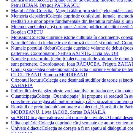
Petru BEJAN, Dragoș PĂTRAȘCU
Magul călător
Colecția „Magul călător prin stele”, elegantă și su
Memoria clepsidrei
Colecţia cuprinde confesiuni, jurnale, memorial
reeditări ale unor opere fundamentale din literatura română 
Mnemosyne
Colecția își propune să ofere publicului cititor re
Bogdan CREȚU
Mousaion
Colecţia cuprinde istorie culturală în documente, cor
Narratio
Colecţia include texte de proză clasică și modernă
Numele poetului (debut)
Colecţia cuprinde volume de debut (poezie)
partenere. Coordonatori: Șerban AXINTE, Livia IACOB
Numele prozatorului (debut)
Colecţia cuprinde volume de debut (pro
sunt partenere. Coordonatori: Ioan RĂDUCEA, Frăguța ZAH
Omul şi societatea contemporană
Colecția cuprinde volume pe teme
CUCUTEANU, Simona MODREANU
Orizontul lecturii
Colecția este destinată studiilor de teorie și i
ZAHARIA
Polifonii
Colecția găzduiește voci narative, în traducere, din 
Quanticipaţia
Colecța „Quanticipația” își propune să readucă în atenți
colecție se vor regăsi atât autori români, cât și prozatori cont
Românii de pretutindeni
Continuare a colecției „Românii din Paris
MODREANU, Livia IACOB, Sorina DĂNĂILĂ
smART
O imagine valorează cât o mie de cuvinte. O bandă des
Ulița copilăriei
Colecţia cuprinde cărţi semnate de autori contem
Univers didactic
Colecția se dorește a fi un spațiu al dialogului 