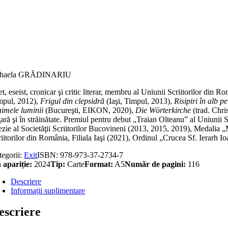
titate
ndecă-
,
arte,
ță,
haela GRĂDINARIU
em
t, eseist, cronicar şi critic literar, membru al Uniunii Scriitorilor din 
mpul, 2012),
Frigul din clepsidră
(Iaşi, Timpul, 2013),
Risipiri în alb p
aimele luminii
(Bucureşti, EIKON, 2020),
Die Wörterkirche
(trad. Chri
ţară şi în străinătate. Premiul pentru debut „Traian Olteanu” al Uniunii
ezie al Societăţii Scriitorilor Bucovineni (2013, 2015, 2019), Medalia 
riitorilor din România, Filiala Iaşi (2021), Ordinul „Crucea Sf. Ierarh I
tegorii:
Exit
ISBN:
978-973-37-2734-7
 apariție:
2024
Tip:
Carte
Format:
A5
Număr de pagini:
116
Descriere
Informații suplimentare
escriere