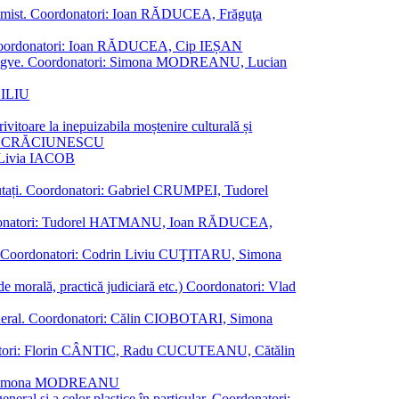
al junimist. Coordonatori: Ioan RĂDUCEA, Frăguţa
 etc. Coordonatori: Ioan RĂDUCEA, Cip IEȘAN
ţii bilingve. Coordonatori: Simona MODREANU, Lucian
ASILIU
vitoare la inepuizabila moștenire culturală și
iliu CRĂCIUNESCU
, Livia IACOB
reputați. Coordonatori: Gabriel CRUMPEI, Tudorel
st. Coordonatori: Tudorel HATMANU, Ioan RĂDUCEA,
ană. Coordonatori: Codrin Liviu CUŢITARU, Simona
e de morală, practică judiciară etc.) Coordonatori: Vlad
în general. Coordonatori: Călin CIOBOTARI, Simona
oordonatori: Florin CÂNTIC, Radu CUCUTEANU, Cătălin
INTE, Simona MODREANU
eneral și a celor plastice în particular. Coordonatori: