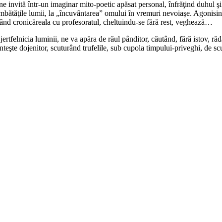
e invită într-un imaginar mito-poetic apăsat personal, înfrăţind duhul şi l
strâmbătăţile lumii, la „încuvântarea” omului în vremuri nevoiaşe. Agonisin
când cronicăreala cu profesoratul, cheltuindu-se fără rest, veghează…
rtfelnicia luminii, ne va apăra de răul pânditor, căutând, fără istov, rădă
nteşte dojenitor, scuturând trufelile, sub cupola timpului-priveghi, de scu