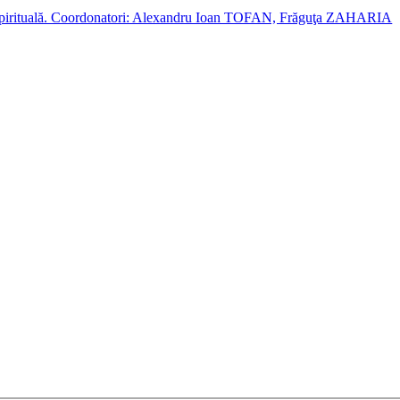
cție spirituală. Coordonatori: Alexandru Ioan TOFAN, Frăguţa ZAHARIA