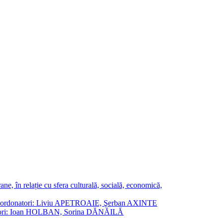
ne, în relație cu sfera culturală, socială, economică,
ane. Coordonatori: Liviu APETROAIE, Şerban AXINTE
ordonatori: Ioan HOLBAN, Sorina DĂNĂILĂ