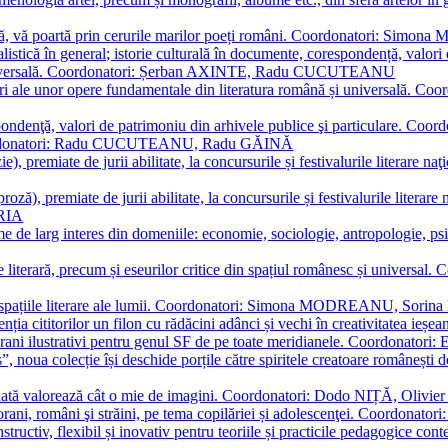
plă, vă poartă prin cerurile marilor poeți români. Coordonatori: Simon
istică în general; istorie culturală în documente, corespondență, valori 
și universală. Coordonatori: Șerban AXINTE, Radu CUCUTEANU
editări ale unor opere fundamentale din literatura română și univers
espondenţă, valori de patrimoniu din arhivele publice şi particulare.
. Coordonatori: Radu CUCUTEANU, Radu GĂINĂ
, premiate de jurii abilitate, la concursurile și festivalurile literare naţ
ză), premiate de jurii abilitate, la concursurile și festivalurile literare
ARIA
 de larg interes din domeniile: economie, sociologie, antropologie, psiho
storie literară, precum și eseurilor critice din spațiul românesc și uni
toate spațiile literare ale lumii. Coordonatori: Simona MODREANU, So
a cititorilor un filon cu rădăcini adânci și vechi în creativitatea ieșeană,
emporani ilustrativi pentru genul SF de pe toate meridianele. Coordona
”, noua colecție își deschide porțile către spiritele creatoare românești
enată valorează cât o mie de imagini. Coordonatori: Dodo NIȚĂ, Oli
porani, români şi străini, pe tema copilăriei și adolescenţei. Coordo
constructiv, flexibil și inovativ pentru teoriile și practicile pedagogi