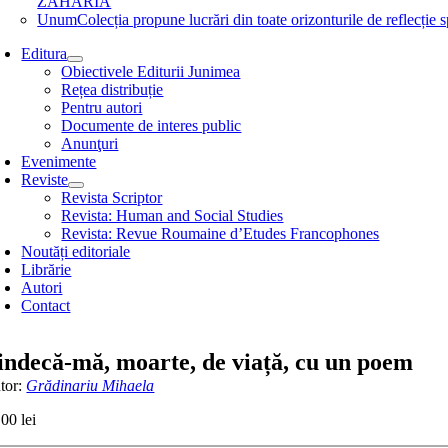
ZAHARIA
Unum
Colecția propune lucrări din toate orizonturile de refle
Editura
Obiectivele Editurii Junimea
Rețea distribuție
Pentru autori
Documente de interes public
Anunţuri
Evenimente
Reviste
Revista Scriptor
Revista: Human and Social Studies
Revista: Revue Roumaine d’Etudes Francophones
Noutăți editoriale
Librărie
Autori
Contact
indecă-mă, moarte, de viață, cu un poem
tor:
Grădinariu Mihaela
,00
lei