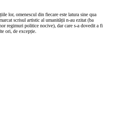
ile lor, ome­nes­cul din fiecare este latura sine qua
arcat scrisul artistic al umanității n-au ezitat (ba
nor regimuri politice nocive), dar care s-a dovedit a fi
te ori, de excepție.