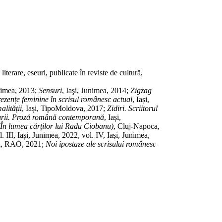
rare, eseuri, publicate în reviste de cul­tu­ră,
unimea, 2013;
Sensuri
, Iaşi, Juni­mea, 2014;
Zigzag
zențe femi­­nine în scrisul românesc actual
, Iași,
i­tă­ții
, Iași, TipoMoldova, 2017;
Zidiri. Scriitorul
urii. Proză română contem­po­rană
, Iași,
(În lumea cărților lui Radu Ciobanu)
, Cluj-Napoca,
ol. III, Iași, Juni­mea, 2022, vol. IV, Iaşi, Junimea,
ti, RAO, 2021;
Noi ipostaze ale scrisului românesc