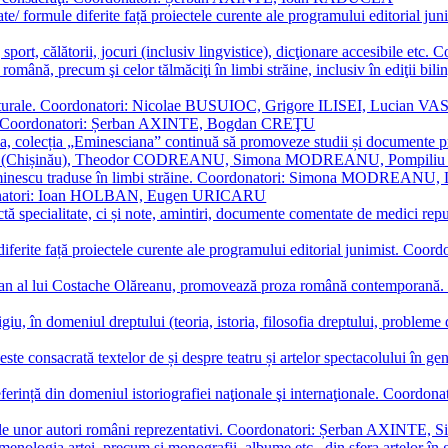
ormate/ formule diferite față proiectele curente ale programului editori
sport, călătorii, jocuri (inclusiv lingvistice), dicţionare accesibile
mba română, precum şi celor tălmăciţi în limbi străine, inclusiv în edi
i culturale. Coordonatori: Nicolae BUSUIOC, Grigore ILISEI, Lucian V
erare. Coordonatori: Șerban AXINTE, Bogdan CREŢU
ea, colecția „Eminesciana” continuă să promoveze studii și documente pri
i CIMPOI (Chișinău), Theodor CODREANU, Simona MODREANU, Pomp
 Eminescu traduse în limbi străine. Coordonatori: Simona MODREANU
oordonatori: Ioan HOLBAN, Eugen URICARU
ictă specialitate, ci și note, amintiri, documente comentate de medici 
mule diferite față proiectele curente ale programului editorial junimi
 roman al lui Costache Olăreanu, promovează proza română contempor
tigiu, în domeniul dreptului (teoria, istoria, filosofia dreptului, problem
 este consacrată textelor de și despre teatru și artelor spectacolului 
referință din domeniul istoriografiei naţionale şi internaţionale. C
tive, ale unor autori români reprezentativi. Coordonatori: Șerban AX
menologia artei, precum și monografii, albume etc., din sfera artelor în g