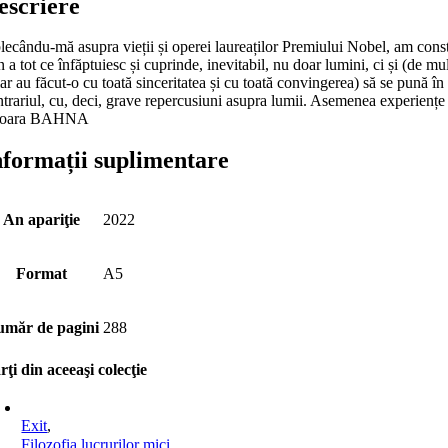
escriere
ecându-mă asupra vieții și operei laureaților Premiului Nobel, am constatat
 a tot ce înfăp­tu­iesc și cuprinde, inevitabil, nu doar lumini, ci și (de mu
ar au făcut-o cu toată sinceritatea și cu toată convin­gerea) să se pună în
trariul, cu, deci, grave repercusiuni asupra lumii. Asemenea experiențe au 
oara BAHNA
nformații suplimentare
An apariţie
2022
Format
A5
măr de pagini
288
rţi din aceeaşi colecţie
Exit
,
Filozofia lucrurilor mici