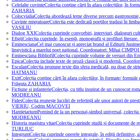
Celelalte cuvinte
Colecția conține cărți în afara colecțiilor, în f
ZAHARIA
Colocvialia
Colecţia abordează teme diverse precum gastronomie, 
Cuvinte migratoare
Colecţia este dedicată poeţilor traduşi în li
VASILIU
Dialog XXI
Colecţia cuprinde convorbiri, interviuri, dialogur
Efigii
Colecţia cuprinde, în esență, monografii și profiluri lit
Eminesciana
Cel mai cunoscut și apreciat brand al Editurii Junim
lingvistică a marelui poet național. Coordonatori: Miha
Eminesciana Bibliofil
Colecția cuprinde volume de versuri din
Epica
Colecţia include texte de proză clasică și modernă. C
Esculap
Colecția propune texte din sfera medicală, nu doar de str
HATMANU
Exit
Colecția conține cărți în afara colecțiilor, în formate/ for
Frăguţa ZAHARIA
Ficţiune şi infanterie
Colecția, cu titlu inspirat de un cunoscut
MODREANU
Fides
Colecția reunește lucrări de referință ale unor autori de pres
VIERIU, Codrin MACOVEI
Hamletarium
Pornind de la un personaj-simbol universal, colecția
MODREANU
Historia magistra vitae
Colecția cuprinde studii și documente de 
TURLIUC
Integrum
Colecția cuprinde operele integrale, în ediții defini
Lumea artei
Colecția propune eseuri de estetică, filosofie sau feno