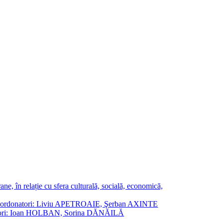
ne, în relație cu sfera culturală, socială, economică,
ane. Coordonatori: Liviu APETROAIE, Şerban AXINTE
ordonatori: Ioan HOLBAN, Sorina DĂNĂILĂ