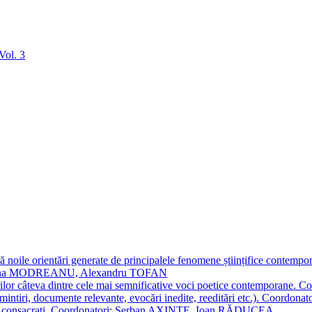
 noile orientări generate de principalele fenomene științifice contempora
Simona MODREANU, Alexandru TOFAN
titorilor câteva dintre cele mai semnificative voci poetice contempor
i (amintiri, documente relevante, evocări inedite, reeditări etc.). Co
poeți consacraţi. Coordonatori: Șerban AXINTE, Ioan RĂDUCEA