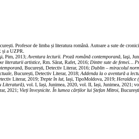
Adaugă în coș
ti. Profesor de limba și literatura română. Autoare a sute de cronici lite
USR și a UZPR.
aşi, Pim, 2013;
Aventura lecturii. Proză ro­mâ­nă contemporană
, Iaşi, J
 literaturii artistice
, Rm. Sărat, Rafet, 2016;
Dintre sute de femei… Pre
­tem­­porană
, București, Detectiv Literar, 2016;
Dublin – miracolul norma­l
u­a­le
, București, Detectiv Literar, 2018;
Addenda la o aventură a lect
­tec­tiv Literar, 2019;
Trepte în lut
, Iași, Tipo­Mol­dova, 2019;
Heral­dice 
 Literatură)
, vol. I, Iași, Juni­­mea, 2020, vol. II, Iași, Junimea, 2021; v
erar, 2021;
Vieți înveș­ni­cite. În lumea cărților lui Ștefan Mitroi
, Bucureș