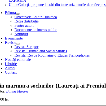
ZAHARIA
Unum
Colecția propune lucrări din toate orizonturile de refle
Editura
Obiectivele Editurii Junimea
Rețea distribuție
Pentru autori
Documente de interes public
Anunţuri
Evenimente
Reviste
Revista Scriptor
Revista: Human and Social Studies
Revista: Revue Roumaine d’Etudes Francophones
Noutăți editoriale
Librărie
Autori
Contact
in marmura soclurilor (Laureaţi ai Premiulu
tor:
Bahna Mioara
,00
lei