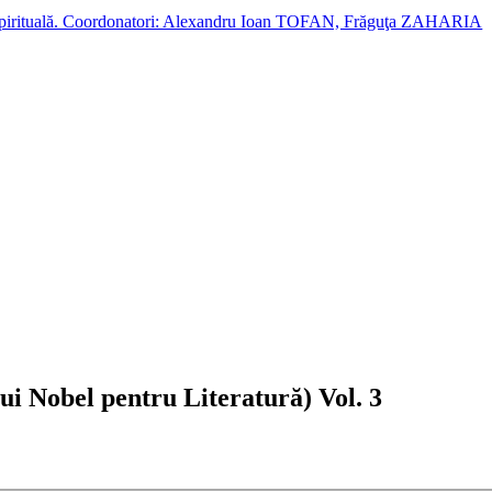
cție spirituală. Coordonatori: Alexandru Ioan TOFAN, Frăguţa ZAHARIA
i Nobel pentru Literatură) Vol. 3