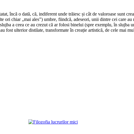
, încă o dată, că, indiferent unde trăiesc și cât de valoroase sunt creați
lte ori chiar „mai ales”) umbre, fiindcă, adeseori, unii dintre cei care au m
 slujba a ceea ce au crezut că ar folosi binelui (spre exemplu, în slujba u
fost ulterior distilate, transformate în creație artistică, de cele mai mul