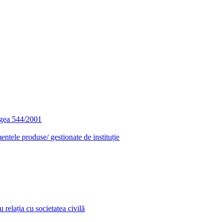
egea 544/2001
entele produse/ gestionate de instituție
relația cu societatea civilă