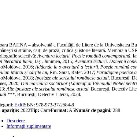
titate
n
rmura
lurilor
ureaţi
emiului
bel
ara BAHNA – absolventă a Facultății de Litere de la Universitatea Bucureș
ntru
ânești și străine, cărți de proză, critică și istorie lite­rară. Membră a 
eratură)
liografie selectivă:
Aventura lecturii. Poezie româ­nă contemporană
, I
.
n literatura lumii
, Iaşi, Junimea, 2015;
Aventura lecturii. Domenii conexe
poMoldova, 2016;
Addenda la o aventură a lecturii. Poezie română con
lian Marcu și cărțile lui
, Rm. Sărat, Rafet, 2017;
Paradigme poetice act
poMoldova, 2018;
Ipostaze ale scrisului româ­nesc actual
, București, De
mes, 2020;
Din marmura soclurilor (Laureați ai Premiului Nobel pentru
23;
Alte ipostaze ale scrisului ro­mâ­nesc actual
, București, Detectiv Lit
tual ***
, București, Detectiv Literar, 2024.
tegorii:
Exit
ISBN:
978-973-37-2584-8
 apariţie:
2022
Tip:
Carte
Format:
A5
Număr de pagini:
288
Descriere
Informații suplimentare