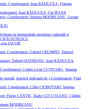
al junimist. Coordonatori: Ioan RĂDUCEA, Frăguţa
 etc. Coordonatori: Ioan RĂDUCEA, Cip IEȘAN
ţii bilingve. Coordonatori: Simona MODREANU, Lucian
ASILIU
vitoare la inepuizabila moștenire culturală și
iliu CRĂCIUNESCU
, Livia IACOB
reputați. Coordonatori: Gabriel CRUMPEI, Tudorel
st. Coordonatori: Tudorel HATMANU, Ioan RĂDUCEA,
ană. Coordonatori: Codrin Liviu CUŢITARU, Simona
e de morală, practică judiciară etc.) Coordonatori: Vlad
în general. Coordonatori: Călin CIOBOTARI, Simona
oordonatori: Florin CÂNTIC, Radu CUCUTEANU, Cătălin
INTE, Simona MODREANU
eneral și a celor plastice în particular. Coordonatori: