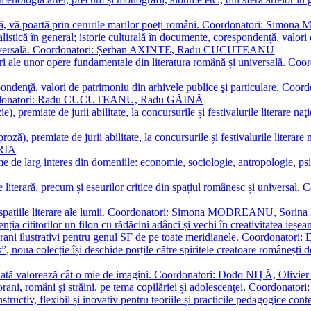
plă, vă poartă prin cerurile marilor poeți români. Coordonatori: Simon
istică în general; istorie culturală în documente, corespondență, valori 
și universală. Coordonatori: Șerban AXINTE, Radu CUCUTEANU
editări ale unor opere fundamentale din literatura română și univers
espondenţă, valori de patrimoniu din arhivele publice şi particulare.
. Coordonatori: Radu CUCUTEANU, Radu GĂINĂ
, premiate de jurii abilitate, la concursurile și festivalurile literare naţ
ză), premiate de jurii abilitate, la concursurile și festivalurile literare
ARIA
 de larg interes din domeniile: economie, sociologie, antropologie, psiho
storie literară, precum și eseurilor critice din spațiul românesc și uni
toate spațiile literare ale lumii. Coordonatori: Simona MODREANU, So
a cititorilor un filon cu rădăcini adânci și vechi în creativitatea ieșeană,
emporani ilustrativi pentru genul SF de pe toate meridianele. Coordona
”, noua colecție își deschide porțile către spiritele creatoare românești
enată valorează cât o mie de imagini. Coordonatori: Dodo NIȚĂ, Oli
porani, români şi străini, pe tema copilăriei și adolescenţei. Coordo
constructiv, flexibil și inovativ pentru teoriile și practicile pedagogi