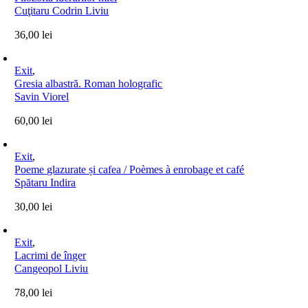
Cuţitaru Codrin Liviu
36,00
lei
Exit
,
Gresia albastră. Roman holografic
Savin Viorel
60,00
lei
Exit
,
Poeme glazurate și cafea / Poèmes à enrobage et café
Spătaru Indira
30,00
lei
Exit
,
Lacrimi de înger
Cangeopol Liviu
78,00
lei