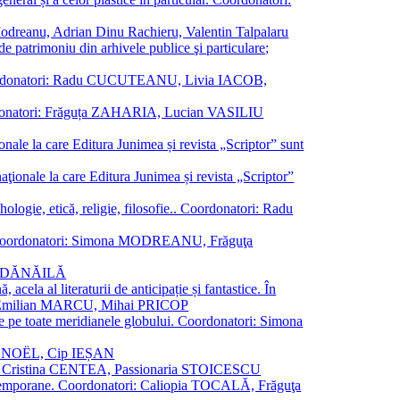
a Modreanu, Adrian Dinu Rachieru, Valentin Talpalaru
de patrimoniu din arhivele publice şi particulare;
ală. Coordonatori: Radu CUCUTEANU, Livia IACOB,
 Coordonatori: Frăguța ZAHARIA, Lucian VASILIU
ionale la care Editura Junimea și revista „Scriptor” sunt
 naţionale la care Editura Junimea și revista „Scriptor”
logie, etică, religie, filosofie.. Coordonatori: Radu
versal. Coordonatori: Simona MODREANU, Frăguţa
rina DĂNĂILĂ
 acela al literaturii de anticipație și fantastice. În
tori: Emilian MARCU, Mihai PRICOP
 de pe toate meridianele globului. Coordonatori: Simona
vier NOËL, Cip IEȘAN
natori: Cristina CENTEA, Passionaria STOICESCU
ce contemporane. Coordonatori: Caliopia TOCALĂ, Frăguţa