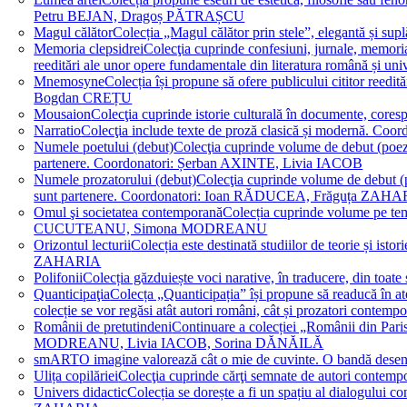
Petru BEJAN, Dragoș PĂTRAȘCU
Magul călător
Colecția „Magul călător prin stele”, elegantă și su
Memoria clepsidrei
Colecţia cuprinde confesiuni, jurnale, memorial
reeditări ale unor opere fundamentale din literatura română 
Mnemosyne
Colecția își propune să ofere publicului cititor re
Bogdan CREȚU
Mousaion
Colecţia cuprinde istorie culturală în documente, cor
Narratio
Colecţia include texte de proză clasică și modernă
Numele poetului (debut)
Colecţia cuprinde volume de debut (poezie)
partenere. Coordonatori: Șerban AXINTE, Livia IACOB
Numele prozatorului (debut)
Colecţia cuprinde volume de debut (pro
sunt partenere. Coordonatori: Ioan RĂDUCEA, Frăguța ZAH
Omul şi societatea contemporană
Colecția cuprinde volume pe teme
CUCUTEANU, Simona MODREANU
Orizontul lecturii
Colecția este destinată studiilor de teorie și i
ZAHARIA
Polifonii
Colecția găzduiește voci narative, în traducere, din 
Quanticipaţia
Colecța „Quanticipația” își propune să readucă în atenți
colecție se vor regăsi atât autori români, cât și prozatori cont
Românii de pretutindeni
Continuare a colecției „Românii din Paris
MODREANU, Livia IACOB, Sorina DĂNĂILĂ
smART
O imagine valorează cât o mie de cuvinte. O bandă des
Ulița copilăriei
Colecţia cuprinde cărţi semnate de autori contem
Univers didactic
Colecția se dorește a fi un spațiu al dialogului 