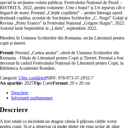
special la secțiunea volum publicat, Festivalului Național de Proză –
BISTRIȚA, 2022, pentru volumele:
Cine-i hoțul?
și
Un iepuraș cât o
lingură de mare
; Premiul „Cărțile copilăriei” – pentru întreaga operă
destinată copiilor, acordat de Societatea Scriitorilor „C. Negri” Galați și
Revista „Porto Franco” la Festivalul Național „Grigore Hagiu”, 2022.
Autorul lunii Septembrie la „Libris”, septembrie 2022.
Membru în Uniunea Scriitorilor din Romania, secția Literatură pentru
copii și tineret.
Premii:
Premiul „Cartea anului”, oferit de Uniunea Scriitorilor din
Romania - Filiala de Literatură pentru Copii și Tineret. Premiul a fost
decernat în cadrul Festivalului Național de Literatură pentru Copii, la
Bibiloteca Academiei Române.
Categorii:
Ulița copilăriei
ISBN:
978-973-37-2932-7
An apariție:
2025
Tip:
Carte
Format:
20 x 20 cm
Descriere
Informații suplimentare
Descriere
A fost odată ca niciodată un dragon căruia îi plăceau cărțile scrise
pentru copii. Și el a observat că multe dintre ele erau scrise de zâne