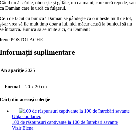
Când urcă scările, obosește și gâfâie, nu ca mami, care urcă repede, sau
ca Damian care le urcă ca fulgerul.
Ce-i de făcut cu bunica? Damian se gândește că o iubește mult de tot,
și-ar vrea să fie mult timp doar a lui, nici măcar acasă la bunicul să nu
se întoarcă. Bunica să se mute aici, cu Damian!
Irene POSTOLACHE
Informații suplimentare
An apariție
2025
Format
20 x 20 cm
Cărţi din aceeaşi colecţie
Ulița copilăriei
,
100 de răspunsuri captivante la 100 de întrebări savante
Vizir Elena