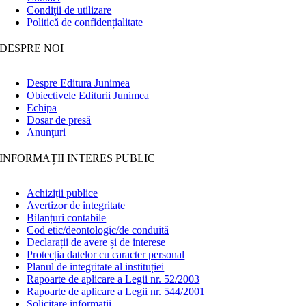
Condiţii de utilizare
Politică de confidențialitate
DESPRE NOI
Despre Editura Junimea
Obiectivele Editurii Junimea
Echipa
Dosar de presă
Anunţuri
INFORMAȚII INTERES PUBLIC
Achiziții publice
Avertizor de integritate
Bilanțuri contabile
Cod etic/deontologic/de conduită
Declarații de avere și de interese
Protecția datelor cu caracter personal
Planul de integritate al instituției
Rapoarte de aplicare a Legii nr. 52/2003
Rapoarte de aplicare a Legii nr. 544/2001
Solicitare informații