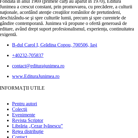
Fondată în anul 1969 (primele cărți au apărut în 1970), Editura
Junimea a crescut constant, prin promovarea, cu precădere, a culturii
naţionale, acordând atenţie creaţiilor românilor de pretutindeni,
deschizându-se şi spre culturile lumii, precum şi spre curentele de
gândire contemporană. Junimea vă propune o ofertă generoasă de
editare, având drept suport profesionalismul, experiența, continuitatea
exigentă.
B-dul Carol I, Grădina Copou, 700506, Iași
+40232-705837
contact@editurajunimea.ro
www.EdituraJunimea.ro
INFORMAŢII UTILE
Pentru autori
Colecţii
Evenimente
Revista Scriptor
Librăria „Cezar Ivănescu”
Rețea distribuție
Contact