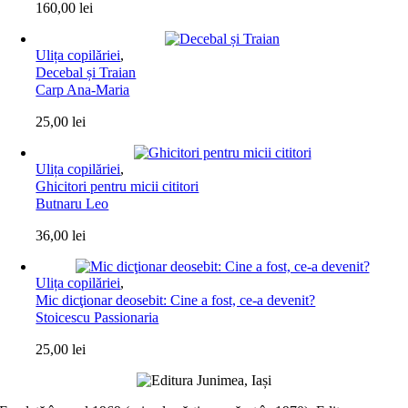
160,00
lei
Ulița copilăriei
,
Decebal și Traian
Carp Ana-Maria
25,00
lei
Ulița copilăriei
,
Ghicitori pentru micii cititori
Butnaru Leo
36,00
lei
Ulița copilăriei
,
Mic dicţionar deosebit: Cine a fost, ce-a devenit?
Stoicescu Passionaria
25,00
lei