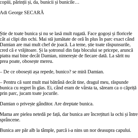
copiii, părinții și, da, bunicii și bunicile…
Adi George SECARĂ
Știe de toate bunica și nu se lasă mult rugată. Face gogoși și floricele
cât ai clipi din ochi. Mai stă jumătate de oră în plus în parc exact când
Damian are mai mult chef de joacă. La teme, știe toate răspunsurile,
cred că e vrăjitoare. Și la șotronul din fața blocului se pricepe, aruncă
piatra mai bine decât Damian, nimerește de fiecare dată. La sărit nu
prea poate, obosește mereu.
– De ce obosești așa repede, bunico? se miră Damian.
– Pentru că sunt mult mai bătrână decât tine, dragul meu, răspunde
bunica cu regret în glas. Ei, când eram de vârsta ta, săream ca o căpriță
prin parc, jucam toate jocurile.
Damian o privește gânditor. Are dreptate bunica.
Mama are pielea netedă pe față, dar bunica are încrețituri la ochi și între
sprâncene.
Bunica are păr alb la tâmple, parcă i-a nins un nor deasupra capului.