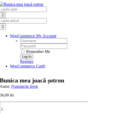
Skip
Search
to
for:
content
Search
for:
WooCommerce My Account
Username:
Password:
Remember Me
Register
WooCommerce Cart
0
Bunica mea joacă șotron
Autor:
Postolache Irene
36,00
lei
Cantitate
Bunica
mea