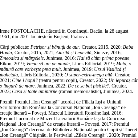
joacă
șotron
Adaugă în coș
Irene POSTOLACHE, născută în Comănești, Bacău, la 28 august
1961, din 2001 locuiește în Bușteni, Prahova.
Cărți publicate:
Petrișor și bănuții de aur
, Creator, 2015, 2020;
Baba
Hoața
, Creator, 2015, 2021;
Aiurilă și Lenevilă
, Sinteze, 2016;
Zmeoaica și mărgelele
, Junimea, 2016;
Hai să citim prima poveste
,
Eikon, 2019;
Vreau să urc pe munte
, Libris Editorial, 2019;
Muta, o
mătură care vorbește prea mult
, Junimea, 2019;
Ursul Vasilică și
înghețata
, Libris Editorial, 2020;
O super-extra-mega bilă
, Creator,
2021;
Cine-i hoțul?
(teatru pentru copii), Creator, 2022;
Un iepuraș cât
o lingură de mare
, Junimea, 2022;
De ce se bat pisicile?
, Creator,
2023;
Casa și toate amintirile
(roman memorialistic), Junimea, 2024.
Premii: Premiul „Ion Creangă” acordat de Filiala Iași a Uniunii
Scriitorilor din România la Concursul Național „Ion Creangă” de
creație literară – Povești, Muzeul Literaturii Române Iași, 2016;
Premiul I acordat de Muzeul Literaturii Române Iași la Concursul
Național „Ion Creangă” de creație literară – Povești, 2017; Premiul
„Ion Creangă” decernat de Biblioteca Națională pentru Copii și Tineret
„Ion Creangă” Chișinău, la Festivalul „Zilele Creangă”, 2020; Premiul