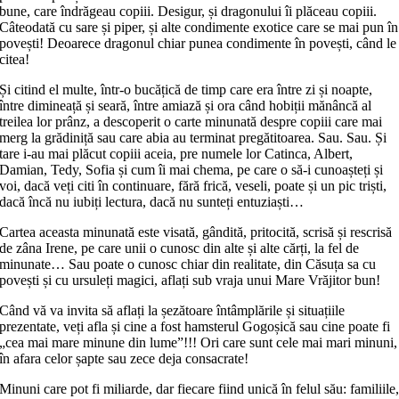
bune, care îndrăgeau copiii. Desigur, și dragonului îi plăceau copiii.
Câteodată cu sare și piper, și alte condimente exotice care se mai pun în
povești! Deoarece dragonul chiar punea condimente în povești, când le
citea!
Și citind el multe, într-o bucățică de timp care era între zi și noapte,
între dimineață și seară, între amiază și ora când hobiții mănâncă al
treilea lor prânz, a descoperit o carte minunată despre copiii care mai
merg la grădiniță sau care abia au terminat pregătitoarea. Sau. Sau. Și
tare i-au mai plăcut copiii aceia, pre numele lor Catinca, Albert,
Damian, Tedy, Sofia și cum îi mai chema, pe care o să-i cunoașteți și
voi, dacă veți citi în continuare, fără frică, veseli, poate și un pic triști,
dacă încă nu iubiți lectura, dacă nu sunteți entuziaști…
Cartea aceasta minunată este visată, gândită, pritocită, scrisă și rescrisă
de zâna Irene, pe care unii o cunosc din alte și alte cărți, la fel de
minunate… Sau poate o cunosc chiar din realitate, din Căsuța sa cu
povești și cu ursuleți magici, aflați sub vraja unui Mare Vrăjitor bun!
Când vă va invita să aflați la șezătoare întâmplările și situațiile
prezentate, veți afla și cine a fost hamsterul Gogoșică sau cine poate fi
„cea mai mare minune din lume”!!! Ori care sunt cele mai mari minuni,
în afara celor șapte sau zece deja consacrate!
Minuni care pot fi miliarde, dar fiecare fiind unică în felul său: familiile