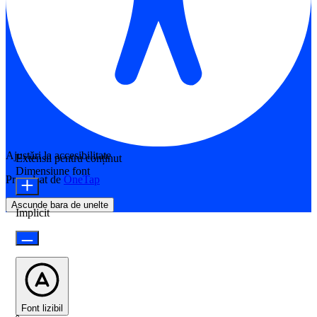
Ajustări la accesibilitate
Extensii pentru conținut
Dimensiune font
Propulsat de
OneTap
Ascunde bara de unelte
Implicit
Font lizibil