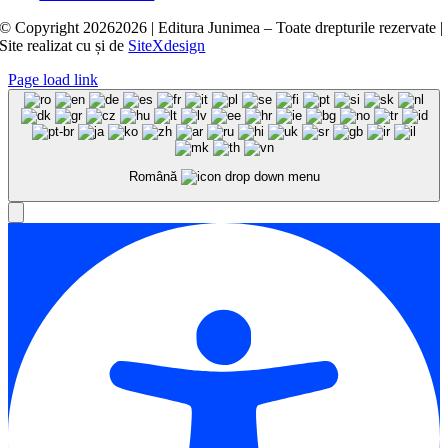
© Copyright
20262026 | Editura Junimea – Toate drepturile rezervate |
Site realizat cu
și
de
SiteXdesign
Page load link
Română