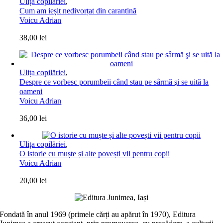
Ulița copilăriei
,
Cum am ieșit nedivorțat din carantină
Voicu Adrian
38,00
lei
Ulița copilăriei
,
Despre ce vorbesc porumbeii când stau pe sârmă şi se uită la
oameni
Voicu Adrian
36,00
lei
Ulița copilăriei
,
O istorie cu muște și alte povești vii pentru copii
Voicu Adrian
20,00
lei
Fondată în anul 1969 (primele cărți au apărut în 1970), Editura