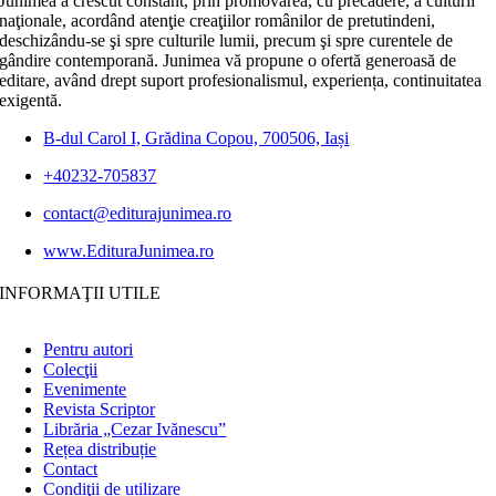
Junimea a crescut constant, prin promovarea, cu precădere, a culturii
naţionale, acordând atenţie creaţiilor românilor de pretutindeni,
deschizându-se şi spre culturile lumii, precum şi spre curentele de
gândire contemporană. Junimea vă propune o ofertă generoasă de
editare, având drept suport profesionalismul, experiența, continuitatea
exigentă.
B-dul Carol I, Grădina Copou, 700506, Iași
+40232-705837
contact@editurajunimea.ro
www.EdituraJunimea.ro
INFORMAŢII UTILE
Pentru autori
Colecţii
Evenimente
Revista Scriptor
Librăria „Cezar Ivănescu”
Rețea distribuție
Contact
Condiţii de utilizare