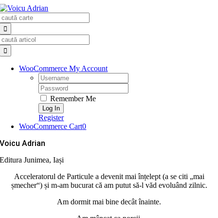
Skip
Search
to
for:
content
Search
for:
WooCommerce My Account
Username:
Password:
Remember Me
Register
WooCommerce Cart
0
Voicu Adrian
Editura Junimea, Iași
Acceleratorul de Particule a devenit mai înțelept (a se citi „mai
șmecher“) și m-am bucurat că am putut să-l văd evoluând zilnic.
Am dormit mai bine decât înainte.