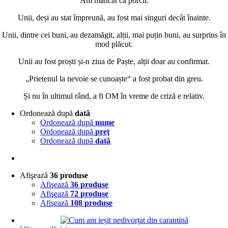
Am mâncat ca porcii.
Unii, deși au stat împreună, au fost mai singuri decât înainte.
Unii, dintre cei buni, au dezamăgit, alții, mai puțin buni, au surprins în
mod plăcut.
Unii au fost proști și-n ziua de Paște, alții doar au confirmat.
„Prietenul la nevoie se cunoaște“ a fost probat din greu.
Și nu în ultimul rând, a fi OM în vreme de criză e relativ.
Ordonează după
dată
Ordonează după
nume
Ordonează după
preţ
Ordonează după
dată
Afişează
36 produse
Afişează
36 produse
Afişează
72 produse
Afişează
108 produse