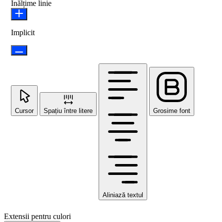
Înălțime linie
Implicit
Cursor
Spațiu între litere
Grosime font
Aliniază textul
Extensii pentru culori