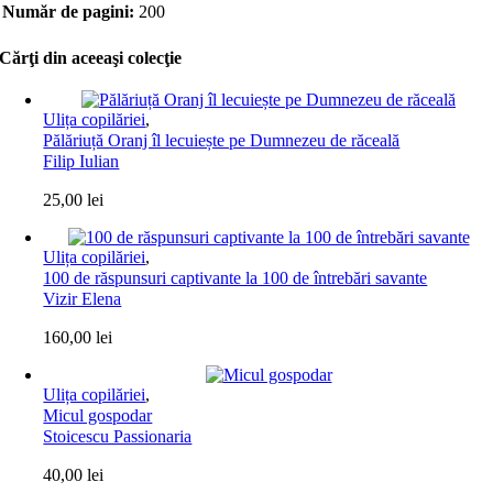
Număr de pagini:
200
Cărţi din aceeaşi colecţie
Ulița copilăriei
,
Pălăriuță Oranj îl lecuiește pe Dumnezeu de răceală
Filip Iulian
25,00
lei
Ulița copilăriei
,
100 de răspunsuri captivante la 100 de întrebări savante
Vizir Elena
160,00
lei
Ulița copilăriei
,
Micul gospodar
Stoicescu Passionaria
40,00
lei