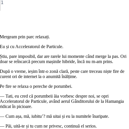
Despre
ce
vorbesc
porumbeii
Adaugă în coș
când
stau
pe
Mergeam prin parc relaxați.
sârmă
şi
Eu și cu Acceleratorul de Particule.
se
uită
Știu, pare imposibil, dar are rarele lui momente când merge la pas. Ori
la
doar se reîncarcă precum mașinile hibride, încă nu m-am prins.
oameni
După o vreme, ieșim într-o zonă clară, peste care treceau niște fire de
curent ori de internet la o anumită înălțime.
Pe fire se relaxa o pereche de porumbei.
— Tati, eu cred că porumbeii ăia vorbesc despre noi, se opri
Acceleratorul de Particule, având aerul Gânditorului de la Hamangia
ridicat în picioare.
— Cum așa, mă, iubitu’? mă uitai și eu la numitele înaripate.
— Păi, uită-te și tu cum ne privesc, continuă el serios.