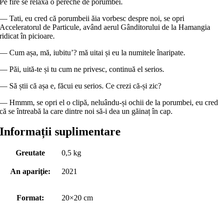
Pe fire se relaxa o pereche de porumbei.
— Tati, eu cred că porumbeii ăia vorbesc despre noi, se opri
Acceleratorul de Particule, având aerul Gânditorului de la Hamangia
ridicat în picioare.
— Cum așa, mă, iubitu’? mă uitai și eu la numitele înaripate.
— Păi, uită-te și tu cum ne privesc, continuă el serios.
— Să știi că așa e, făcui eu serios. Ce crezi că-și zic?
— Hmmm, se opri el o clipă, neluându-și ochii de la porumbei, eu cred
că se întreabă la care dintre noi să-i dea un găinaț în cap.
Informații suplimentare
Greutate
0,5 kg
An apariţie:
2021
Format:
20×20 cm