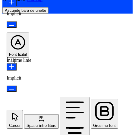
Ascunde bara de unelte
Implicit
Font lizibil
Înălțime linie
Implicit
Cursor
Spațiu între litere
Grosime font