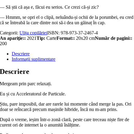
— Să știi că așa e, făcui eu serios. Ce crezi că-și zic?
— Hmmm, se opri el o clipă, neluându-și ochii de la porumbei, eu cred
că se întreabă la care dintre noi să-i dea un găinaț în cap.
Categorii:
Ulița copilăriei
ISBN:
978-973-37-2467-4
An apariţie::
2021
Tip:
Carte
Format::
20x20 cm
Număr de pagini::
200
Descriere
Informații suplimentare
Descriere
Mergeam prin parc relaxați.
Eu și cu Acceleratorul de Particule.
Știu, pare imposibil, dar are rarele lui momente când merge la pas. Ori
doar se reîncarcă precum mașinile hibride, încă nu m-am prins.
După o vreme, ieșim într-o zonă clară, peste care treceau niște fire de
curent ori de internet la o anumită înălțime.