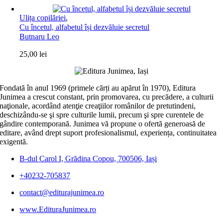
Ulița copilăriei
,
Cu încetul, alfabetul își dezvăluie secretul
Butnaru Leo
25,00
lei
Fondată în anul 1969 (primele cărți au apărut în 1970), Editura
Junimea a crescut constant, prin promovarea, cu precădere, a culturii
naţionale, acordând atenţie creaţiilor românilor de pretutindeni,
deschizându-se şi spre culturile lumii, precum şi spre curentele de
gândire contemporană. Junimea vă propune o ofertă generoasă de
editare, având drept suport profesionalismul, experiența, continuitatea
exigentă.
B-dul Carol I, Grădina Copou, 700506, Iași
+40232-705837
contact@editurajunimea.ro
www.EdituraJunimea.ro