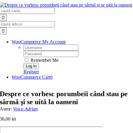
Skip
Search
to
for:
content
Search
for:
WooCommerce My Account
Username:
Password:
Remember Me
Register
WooCommerce Cart
0
Despre ce vorbesc porumbeii când stau pe
sârmă şi se uită la oameni
Autor:
Voicu Adrian
36,00
lei
Cantitate