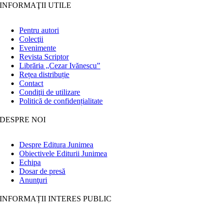
INFORMAŢII UTILE
Pentru autori
Colecţii
Evenimente
Revista Scriptor
Librăria „Cezar Ivănescu”
Rețea distribuție
Contact
Condiţii de utilizare
Politică de confidențialitate
DESPRE NOI
Despre Editura Junimea
Obiectivele Editurii Junimea
Echipa
Dosar de presă
Anunţuri
INFORMAȚII INTERES PUBLIC