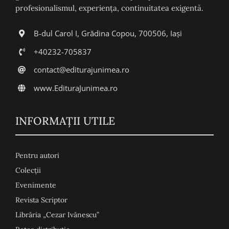
profesionalismul, experiența, continuitatea exigentă.
B-dul Carol I, Grădina Copou, 700506, Iași
+40232-705837
contact@editurajunimea.ro
www.EdituraJunimea.ro
INFORMAŢII UTILE
Pentru autori
Colecţii
Evenimente
Revista Scriptor
Librăria „Cezar Ivănescu”