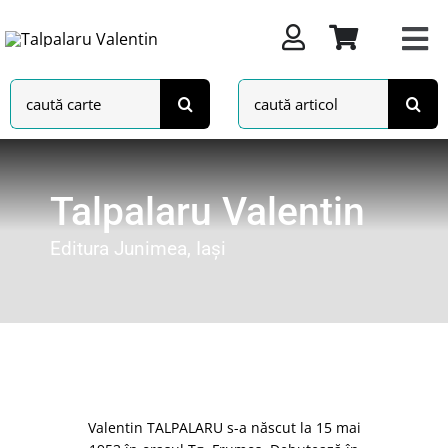
Skip
to
content
Search
Search
for:
for:
Talpalaru Valentin
Editura Junimea, Iași
Valentin TALPALARU s-a născut la 15 mai