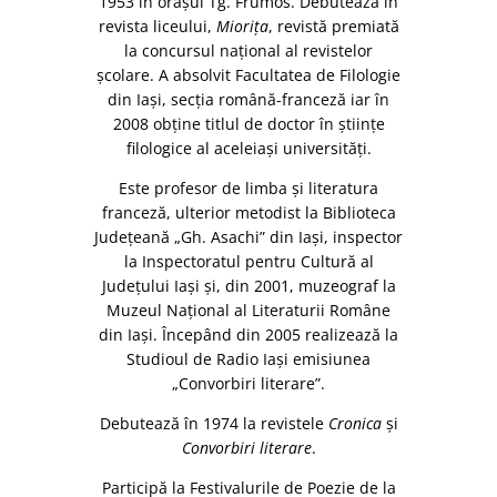
1953 în oraşul Tg. Frumos. Debutează în
revista liceului,
Mioriţa
, revistă premiată
la concursul naţional al revistelor
şcolare. A absolvit Facultatea de Filologie
din Iaşi, secţia română-franceză iar în
2008 obţine titlul de doctor în ştiinţe
filologice al aceleiaşi universităţi.
Este profesor de limba şi literatura
franceză, ulterior metodist la Biblioteca
Judeţeană „Gh. Asachi” din Iaşi, inspector
la Inspectoratul pentru Cultură al
Judeţului Iaşi şi, din 2001, muzeograf la
Muzeul Naţional al Literaturii Române
din Iaşi. Începând din 2005 realizează la
Studioul de Radio Iaşi emisiunea
„Convorbiri literare”.
Debutează în 1974 la revistele
Cronica
şi
Convorbiri literare
.
Participă la Festivalurile de Poezie de la