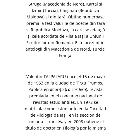
Struga (Macedonia de Nord), Kartal şi
Izmir (Turcia), Chişinău (Republica
Moldova) şi din ţară. Obţine numeroase
premii la festivalurile de poezie din ţară
şi Republica Moldova, la care se adaugă
şi cele acordate de Filiala Iaşi a Uniunii
Scriitorilor din România. Este prezent în
antologii din Macedonia de Nord, Turcia,
Franţa.
Valentin TALPALARU nace el 15 de mayo
de 1953 en la ciudad de Tîrgu Frumos.
Publica en
Mioriţa
(
La cordera
), revista
premiada en el concurso nacional de
revistas estudiantiles. En 1972 se
matricula como estudiante en la Facultad
de Filología de Iaşi, en la sección de
rumano – francés, y en 2008 obtiene el
título de doctor en Filología por la misma