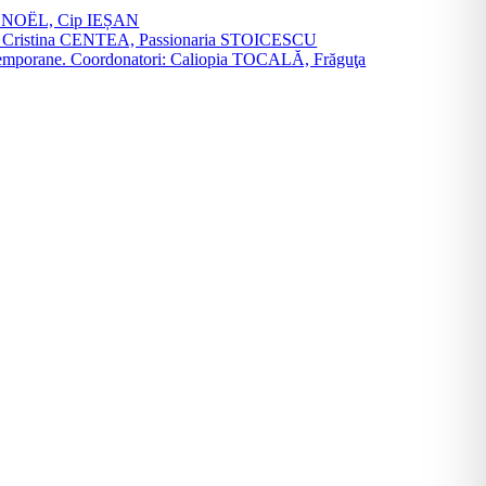
vier NOËL, Cip IEȘAN
natori: Cristina CENTEA, Passionaria STOICESCU
ce contemporane. Coordonatori: Caliopia TOCALĂ, Frăguţa