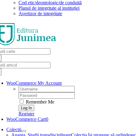
Cod etic/deontologic/de conduită
Planul de integritate al instituției
Avertizor de integritate
arch
:
arch
:
WooCommerce My Account
Username:
Password:
Remember Me
Register
WooCommerce Cart
0
Colecţii
Ananta. Studii transdisciplinare
Colecţia își propune să oglindească