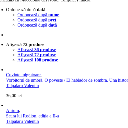
Ordonează după
dată
Ordonează după
nume
Ordonează după
preţ
Ordonează după
dată
Afişează
72 produse
Afişează
36 produse
Afişează
72 produse
Afişează
108 produse
Cuvinte migratoare
,
Vorbitorul de umbră. O poveste / El hablador de sombra. Una histor
Talpalaru Valentin
36,00
lei
Atrium
,
Scara lui Rodion, ediţia a II-a
Talpalaru Valentin