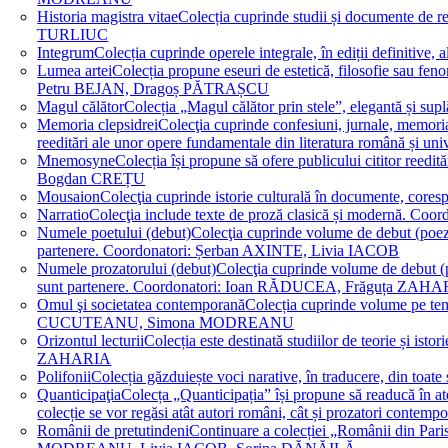
Historia magistra vitae
Colecția cuprinde studii și documente de 
TURLIUC
Integrum
Colecția cuprinde operele integrale, în ediții defini
Lumea artei
Colecția propune eseuri de estetică, filosofie sau feno
Petru BEJAN, Dragoș PĂTRAȘCU
Magul călător
Colecția „Magul călător prin stele”, elegantă și su
Memoria clepsidrei
Colecţia cuprinde confesiuni, jurnale, memorial
reeditări ale unor opere fundamentale din literatura română 
Mnemosyne
Colecția își propune să ofere publicului cititor re
Bogdan CREȚU
Mousaion
Colecţia cuprinde istorie culturală în documente, cor
Narratio
Colecţia include texte de proză clasică și modernă
Numele poetului (debut)
Colecţia cuprinde volume de debut (poezie)
partenere. Coordonatori: Șerban AXINTE, Livia IACOB
Numele prozatorului (debut)
Colecţia cuprinde volume de debut (pro
sunt partenere. Coordonatori: Ioan RĂDUCEA, Frăguța ZAH
Omul şi societatea contemporană
Colecția cuprinde volume pe teme
CUCUTEANU, Simona MODREANU
Orizontul lecturii
Colecția este destinată studiilor de teorie și i
ZAHARIA
Polifonii
Colecția găzduiește voci narative, în traducere, din 
Quanticipaţia
Colecța „Quanticipația” își propune să readucă în atenți
colecție se vor regăsi atât autori români, cât și prozatori cont
Românii de pretutindeni
Continuare a colecției „Românii din Paris