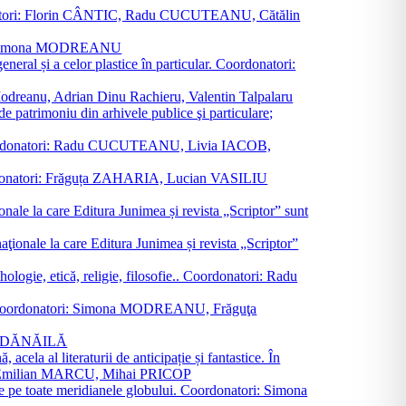
oordonatori: Florin CÂNTIC, Radu CUCUTEANU, Cătălin
INTE, Simona MODREANU
eneral și a celor plastice în particular. Coordonatori:
a Modreanu, Adrian Dinu Rachieru, Valentin Talpalaru
de patrimoniu din arhivele publice şi particulare;
ală. Coordonatori: Radu CUCUTEANU, Livia IACOB,
 Coordonatori: Frăguța ZAHARIA, Lucian VASILIU
ionale la care Editura Junimea și revista „Scriptor” sunt
 naţionale la care Editura Junimea și revista „Scriptor”
logie, etică, religie, filosofie.. Coordonatori: Radu
versal. Coordonatori: Simona MODREANU, Frăguţa
rina DĂNĂILĂ
 acela al literaturii de anticipație și fantastice. În
tori: Emilian MARCU, Mihai PRICOP
 de pe toate meridianele globului. Coordonatori: Simona