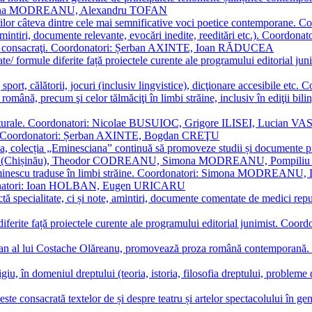
Simona MODREANU, Alexandru TOFAN
titorilor câteva dintre cele mai semnificative voci poetice contempor
i (amintiri, documente relevante, evocări inedite, reeditări etc.). Co
poeți consacraţi. Coordonatori: Șerban AXINTE, Ioan RĂDUCEA
ormate/ formule diferite față proiectele curente ale programului editori
sport, călătorii, jocuri (inclusiv lingvistice), dicţionare accesibile
mba română, precum şi celor tălmăciţi în limbi străine, inclusiv în edi
i culturale. Coordonatori: Nicolae BUSUIOC, Grigore ILISEI, Lucian V
erare. Coordonatori: Șerban AXINTE, Bogdan CREŢU
ea, colecția „Eminesciana” continuă să promoveze studii și documente pri
i CIMPOI (Chișinău), Theodor CODREANU, Simona MODREANU, Pomp
 Eminescu traduse în limbi străine. Coordonatori: Simona MODREANU
oordonatori: Ioan HOLBAN, Eugen URICARU
ictă specialitate, ci și note, amintiri, documente comentate de medici 
mule diferite față proiectele curente ale programului editorial junimi
 roman al lui Costache Olăreanu, promovează proza română contempor
tigiu, în domeniul dreptului (teoria, istoria, filosofia dreptului, problem
 este consacrată textelor de și despre teatru și artelor spectacolului 