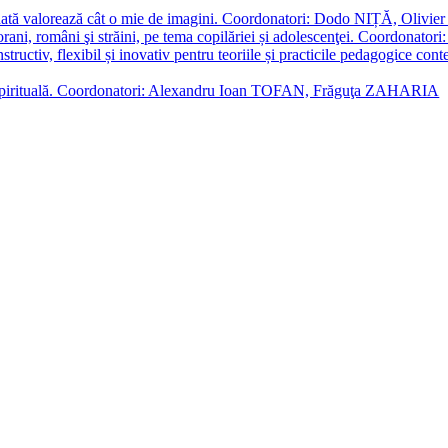
enată valorează cât o mie de imagini. Coordonatori: Dodo NIȚĂ, Oli
porani, români şi străini, pe tema copilăriei și adolescenţei. Coordo
constructiv, flexibil și inovativ pentru teoriile și practicile pedagogi
cție spirituală. Coordonatori: Alexandru Ioan TOFAN, Frăguţa ZAHARIA