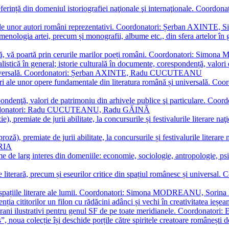
referință din domeniul istoriografiei naţionale şi internaţionale. C
tive, ale unor autori români reprezentativi. Coordonatori: Șerban AX
menologia artei, precum și monografii, albume etc., din sfera artelor în g
plă, vă poartă prin cerurile marilor poeți români. Coordonatori: Simon
istică în general; istorie culturală în documente, corespondență, valori 
și universală. Coordonatori: Șerban AXINTE, Radu CUCUTEANU
editări ale unor opere fundamentale din literatura română și univers
espondenţă, valori de patrimoniu din arhivele publice şi particulare.
. Coordonatori: Radu CUCUTEANU, Radu GĂINĂ
, premiate de jurii abilitate, la concursurile și festivalurile literare naţ
ză), premiate de jurii abilitate, la concursurile și festivalurile literare
ARIA
 de larg interes din domeniile: economie, sociologie, antropologie, psiho
storie literară, precum și eseurilor critice din spațiul românesc și uni
toate spațiile literare ale lumii. Coordonatori: Simona MODREANU, So
a cititorilor un filon cu rădăcini adânci și vechi în creativitatea ieșeană,
emporani ilustrativi pentru genul SF de pe toate meridianele. Coordona
”, noua colecție își deschide porțile către spiritele creatoare românești