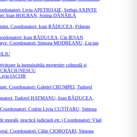
ane. Coordonatori: Liviu APETROAIE, Şerban AXINTE
ordonatori: Ioan HOLBAN, Sorina DĂNĂILĂ
al junimist. Coordonatori: Ioan RĂDUCEA, Frăguţa
 etc. Coordonatori: Ioan RĂDUCEA, Cip IEȘAN
ţii bilingve. Coordonatori: Simona MODREANU, Lucian
ASILIU
vitoare la inepuizabila moștenire culturală și
iliu CRĂCIUNESCU
, Livia IACOB
reputați. Coordonatori: Gabriel CRUMPEI, Tudorel
st. Coordonatori: Tudorel HATMANU, Ioan RĂDUCEA,
ană. Coordonatori: Codrin Liviu CUŢITARU, Simona
e de morală, practică judiciară etc.) Coordonatori: Vlad
în general. Coordonatori: Călin CIOBOTARI, Simona