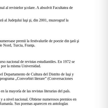
nal al revistelor şcolare. A absolvit Facultatea de
ră al Judeţului Iaşi şi, din 2001, muzeograf la
umeroase premii la festivalurile de poezie din ţară şi
de Nord, Turcia, Franţa.
urso nacional de revistas estudiantiles. En 1972 se
ía por la misma Universidad.
 el Departamento de Cultura del Distrito de Iaşi y
 programa „Convorbiri literare” (Conversaciones
la mayoría de las revistas literarias del país.
) y a nivel nacional. Obtiene numerosos premios en
e Rumanía. Sus poemas aparecen en antologías