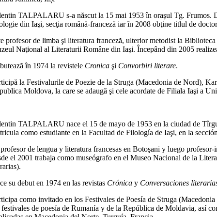
lentin TALPALARU s-a născut la 15 mai 1953 în oraşul Tg. Frumos. Deb
ologie din Iaşi, secţia română-franceză iar în 2008 obţine titlul de doctor î
e profesor de limba şi literatura franceză, ulterior metodist la Bibliotec
zeul Naţional al Literaturii Române din Iaşi. Începând din 2005 realizea
butează în 1974 la revistele
Cronica
şi
Convorbiri literare
.
rticipă la Festivalurile de Poezie de la Struga (Macedonia de Nord), Kart
publica Moldova, la care se adaugă şi cele acordate de Filiala Iaşi a Un
lentin TALPALARU nace el 15 de mayo de 1953 en la ciudad de Tîrg
tricula como estudiante en la Facultad de Filología de Iaşi, en la secci
profesor de lengua y literatura francesas en Botoşani y luego profesor-i
sde el 2001 trabaja como museógrafo en el Museo Nacional de la Literat
erarias).
ce su debut en 1974 en las revistas
Crónica
y
Conversaciones literaria
rticipa como invitado en los Festivales de Poesía de Struga (Macedonia
s festivales de poesía de Rumanía y de la República de Moldavia, así c
blicadas en Macedonia del Norte, Turquía, Francia.