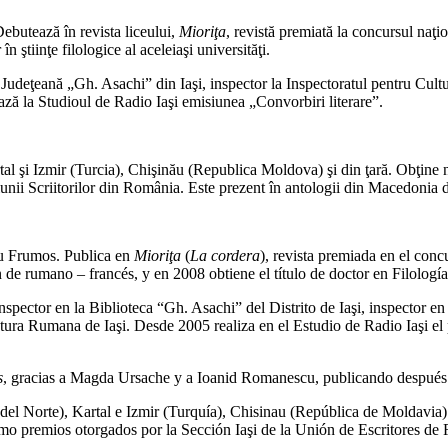
utează în revista liceului,
Mioriţa
, revistă premiată la concursul naţio
n ştiinţe filologice al aceleiaşi universităţi.
a Judeţeană „Gh. Asachi” din Iaşi, inspector la Inspectoratul pentru Cultu
ză la Studioul de Radio Iaşi emisiunea „Convorbiri literare”.
al şi Izmir (Turcia), Chişinău (Republica Moldova) şi din ţară. Obţine n
iunii Scriitorilor din România. Este prezent în antologii din Macedonia 
u Frumos. Publica en
Mioriţa
(
La cordera
), revista premiada en el conc
ón de rumano – francés, y en 2008 obtiene el título de doctor en Filolog
nspector en la Biblioteca “Gh. Asachi” del Distrito de Iaşi, inspector en
ura Rumana de Iaşi. Desde 2005 realiza en el Estudio de Radio Iaşi el
s
, gracias a Magda Ursache y a Ioanid Romanescu, publicando después en 
 del Norte), Kartal e Izmir (Turquía), Chisinau (República de Moldavia
omo premios otorgados por la Sección Iaşi de la Unión de Escritores d