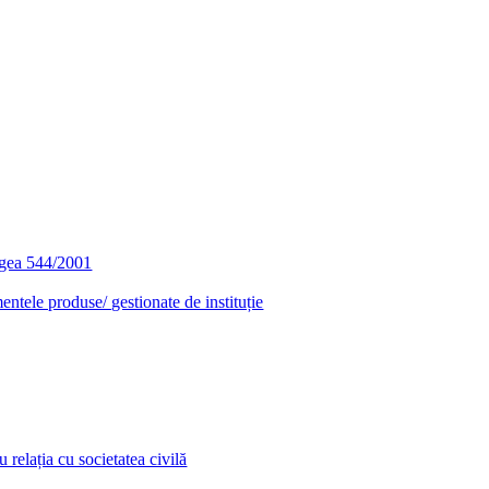
egea 544/2001
entele produse/ gestionate de instituție
relația cu societatea civilă