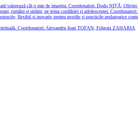
enată valorează cât o mie de imagini. Coordonatori: Dodo NIȚĂ, Oli
porani, români şi străini, pe tema copilăriei și adolescenţei. Coordo
constructiv, flexibil și inovativ pentru teoriile și practicile pedagogi
cție spirituală. Coordonatori: Alexandru Ioan TOFAN, Frăguţa ZAHARIA