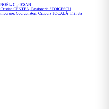
vier NOËL, Cip IEȘAN
natori: Cristina CENTEA, Passionaria STOICESCU
ce contemporane. Coordonatori: Caliopia TOCALĂ, Frăguţa