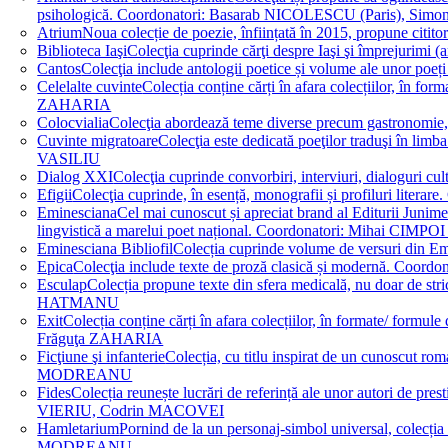
psihologică. Coordonatori: Basarab NICOLESCU (Paris), 
Atrium
Noua colecție de poezie, înființată în 2015, propune ci
Biblioteca Iaşi
Colecţia cuprinde cărţi despre Iaşi şi împrejurim
Cantos
Colecţia include antologii poetice și volume ale unor 
Celelalte cuvinte
Colecția conține cărți în afara colecțiilor, în f
ZAHARIA
Colocvialia
Colecţia abordează teme diverse precum gastronomie, 
Cuvinte migratoare
Colecţia este dedicată poeţilor traduşi în li
VASILIU
Dialog XXI
Colecţia cuprinde convorbiri, interviuri, dialogur
Efigii
Colecţia cuprinde, în esență, monografii și profiluri lit
Eminesciana
Cel mai cunoscut și apreciat brand al Editurii Junim
lingvistică a marelui poet național. Coordonatori: Miha
Eminesciana Bibliofil
Colecția cuprinde volume de versuri din
Epica
Colecţia include texte de proză clasică și modernă. C
Esculap
Colecția propune texte din sfera medicală, nu doar de str
HATMANU
Exit
Colecția conține cărți în afara colecțiilor, în formate/ for
Frăguţa ZAHARIA
Ficţiune şi infanterie
Colecția, cu titlu inspirat de un cunoscut
MODREANU
Fides
Colecția reunește lucrări de referință ale unor autori de pres
VIERIU, Codrin MACOVEI
Hamletarium
Pornind de la un personaj-simbol universal, colecția
MODREANU