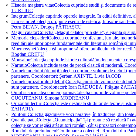
Historia magistra vitae
Colecția cuprinde studii și documente de 
TURLIUC
Integrum
Colecția cuprinde operele integrale, în ediții defini
Lumea artei
Colecția propune eseuri de estetică, filosofie sau feno
Petru BEJAN, Dragoș PĂTRAȘCU
Magul călător
Colecția „Magul călător prin stele”, elegantă și su
Memoria clepsidrei
Colecţia cuprinde confesiuni, jurnale, memorial
reeditări ale unor opere fundamentale din literatura română 
Mnemosyne
Colecția își propune să ofere publicului cititor re
Bogdan CREȚU
Mousaion
Colecţia cuprinde istorie culturală în documente, cor
Narratio
Colecţia include texte de proză clasică și modernă
Numele poetului (debut)
Colecţia cuprinde volume de debut (poezie)
partenere. Coordonatori: Șerban AXINTE, Livia IACOB
Numele prozatorului (debut)
Colecţia cuprinde volume de debut (pro
sunt partenere. Coordonatori: Ioan RĂDUCEA, Frăguța ZAH
Omul şi societatea contemporană
Colecția cuprinde volume pe teme
CUCUTEANU, Simona MODREANU
Orizontul lecturii
Colecția este destinată studiilor de teorie și i
ZAHARIA
Polifonii
Colecția găzduiește voci narative, în traducere, din 
Quanticipaţia
Colecța „Quanticipația” își propune să readucă în atenți
colecție se vor regăsi atât autori români, cât și prozatori cont
Românii de pretutindeni
Continuare a colecției „Românii din Paris