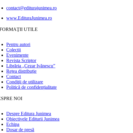
contact@editurajunimea.ro
www.EdituraJunimea.ro
FORMAŢII UTILE
Pentru autori
Colecţii
Evenimente
Revista Scriptor
Librăria „Cezar Ivănescu”
Rețea distribuție
Contact
Condiţii de utilizare
Politică de confidențialitate
ESPRE NOI
Despre Editura Junimea
Obiectivele Editurii Junimea
Echipa
Dosar de presă