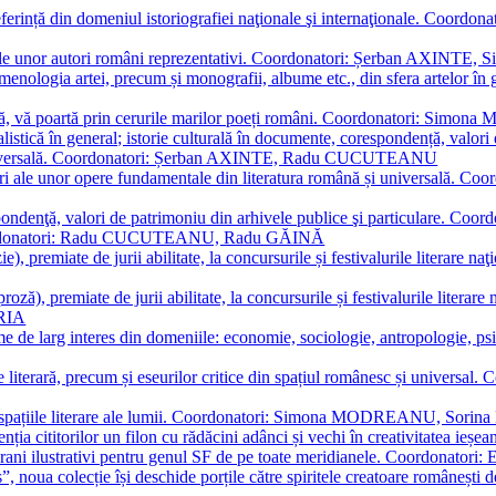
referință din domeniul istoriografiei naţionale şi internaţionale. C
tive, ale unor autori români reprezentativi. Coordonatori: Șerban AX
menologia artei, precum și monografii, albume etc., din sfera artelor în g
plă, vă poartă prin cerurile marilor poeți români. Coordonatori: Simon
istică în general; istorie culturală în documente, corespondență, valori 
și universală. Coordonatori: Șerban AXINTE, Radu CUCUTEANU
editări ale unor opere fundamentale din literatura română și univers
espondenţă, valori de patrimoniu din arhivele publice şi particulare.
. Coordonatori: Radu CUCUTEANU, Radu GĂINĂ
, premiate de jurii abilitate, la concursurile și festivalurile literare naţ
ză), premiate de jurii abilitate, la concursurile și festivalurile literare
ARIA
 de larg interes din domeniile: economie, sociologie, antropologie, psiho
storie literară, precum și eseurilor critice din spațiul românesc și uni
toate spațiile literare ale lumii. Coordonatori: Simona MODREANU, So
a cititorilor un filon cu rădăcini adânci și vechi în creativitatea ieșeană,
emporani ilustrativi pentru genul SF de pe toate meridianele. Coordona
”, noua colecție își deschide porțile către spiritele creatoare românești