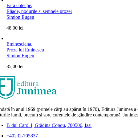
Fără colecție
,
Eliade, nodurile şi semnele prozei
Simion Eugen
48,00
lei
Eminesciana
,
Proza lui Eminescu
Simion Eugen
35,00
lei
dată în anul 1969 (primele cărți au apărut în 1970), Editura Junimea a c
lturile lumii, precum şi spre curentele de gândire contemporană. Junimea
B-dul Carol I, Grădina Copou, 700506, Iași
+40232-705837