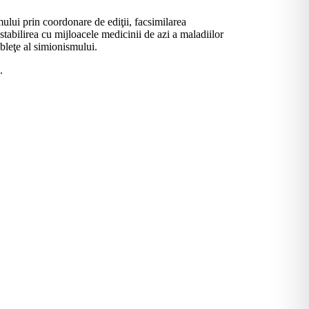
mului prin coordonare de ediţii, facsimilarea
stabilirea cu mijloacele medicinii de azi a maladiilor
obleţe al simionismului.
.