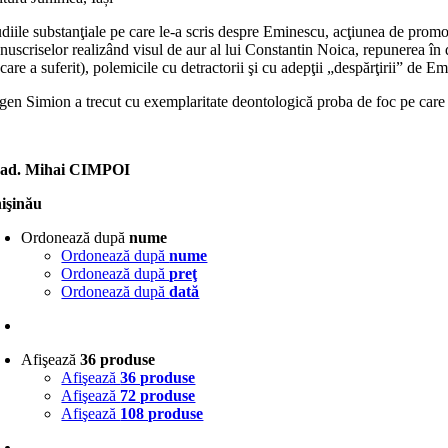
diile substanţiale pe care le-a scris despre Eminescu, acţiunea de promov
uscriselor realizând visul de aur al lui Constantin Noica, repunerea în d
care a suferit), polemicile cu detractorii şi cu adepţii „despărţirii” de
gen Simion a trecut cu exemplaritate deontologică proba de foc pe care 
ad. Mihai CIMPOI
işinău
Ordonează după
nume
Ordonează după
nume
Ordonează după
preţ
Ordonează după
dată
Afişează
36 produse
Afişează
36 produse
Afişează
72 produse
Afişează
108 produse