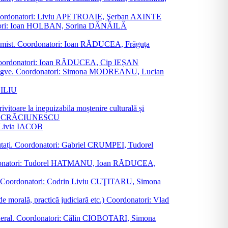
ane. Coordonatori: Liviu APETROAIE, Şerban AXINTE
ordonatori: Ioan HOLBAN, Sorina DĂNĂILĂ
al junimist. Coordonatori: Ioan RĂDUCEA, Frăguţa
 etc. Coordonatori: Ioan RĂDUCEA, Cip IEȘAN
ţii bilingve. Coordonatori: Simona MODREANU, Lucian
ASILIU
vitoare la inepuizabila moștenire culturală și
iliu CRĂCIUNESCU
, Livia IACOB
reputați. Coordonatori: Gabriel CRUMPEI, Tudorel
st. Coordonatori: Tudorel HATMANU, Ioan RĂDUCEA,
ană. Coordonatori: Codrin Liviu CUŢITARU, Simona
e de morală, practică judiciară etc.) Coordonatori: Vlad
în general. Coordonatori: Călin CIOBOTARI, Simona