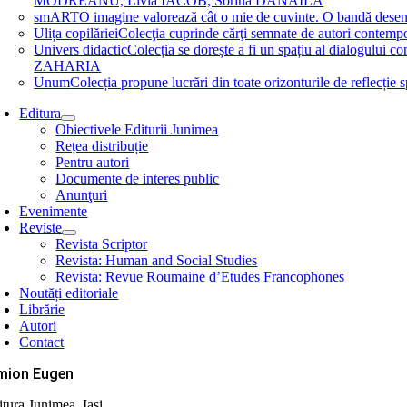
MODREANU, Livia IACOB, Sorina DĂNĂILĂ
smART
O imagine valorează cât o mie de cuvinte. O bandă des
Ulița copilăriei
Colecţia cuprinde cărţi semnate de autori contem
Univers didactic
Colecția se dorește a fi un spațiu al dialogului 
ZAHARIA
Unum
Colecția propune lucrări din toate orizonturile de refle
Editura
Obiectivele Editurii Junimea
Rețea distribuție
Pentru autori
Documente de interes public
Anunţuri
Evenimente
Reviste
Revista Scriptor
Revista: Human and Social Studies
Revista: Revue Roumaine d’Etudes Francophones
Noutăți editoriale
Librărie
Autori
Contact
mion Eugen
itura Junimea, Iași