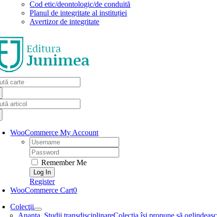
Cod etic/deontologic/de conduită
Planul de integritate al instituției
Avertizor de integritate
arch
:
arch
:
WooCommerce My Account
Username:
Password:
Remember Me
Register
WooCommerce Cart
0
Colecţii
Ananta. Studii transdisciplinare
Colecţia își propune să oglindească