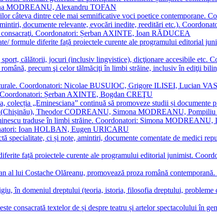
Simona MODREANU, Alexandru TOFAN
titorilor câteva dintre cele mai semnificative voci poetice contempor
i (amintiri, documente relevante, evocări inedite, reeditări etc.). Co
poeți consacraţi. Coordonatori: Șerban AXINTE, Ioan RĂDUCEA
ormate/ formule diferite față proiectele curente ale programului editori
sport, călătorii, jocuri (inclusiv lingvistice), dicţionare accesibile
mba română, precum şi celor tălmăciţi în limbi străine, inclusiv în edi
i culturale. Coordonatori: Nicolae BUSUIOC, Grigore ILISEI, Lucian V
erare. Coordonatori: Șerban AXINTE, Bogdan CREŢU
ea, colecția „Eminesciana” continuă să promoveze studii și documente pri
i CIMPOI (Chișinău), Theodor CODREANU, Simona MODREANU, Pomp
 Eminescu traduse în limbi străine. Coordonatori: Simona MODREANU
oordonatori: Ioan HOLBAN, Eugen URICARU
ictă specialitate, ci și note, amintiri, documente comentate de medici 
mule diferite față proiectele curente ale programului editorial junimi
 roman al lui Costache Olăreanu, promovează proza română contempor
tigiu, în domeniul dreptului (teoria, istoria, filosofia dreptului, problem
 este consacrată textelor de și despre teatru și artelor spectacolului 