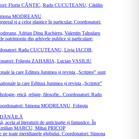
oordonatori: Florin CÂNTIC, Radu CUCUTEANU, Cătălin
INTE, Simona MODREANU
eneral și a celor plastice în particular. Coordonatori:
a Modreanu, Adrian Dinu Rachieru, Valentin Talpalaru
de patrimoniu din arhivele publice şi particulare;
ală. Coordonatori: Radu CUCUTEANU, Livia IACOB,
 Coordonatori: Frăguța ZAHARIA, Lucian VASILIU
ionale la care Editura Junimea și revista „Scriptor” sunt
 naţionale la care Editura Junimea și revista „Scriptor”
logie, etică, religie, filosofie.. Coordonatori: Radu
versal. Coordonatori: Simona MODREANU, Frăguţa
rina DĂNĂILĂ
 acela al literaturii de anticipație și fantastice. În
tori: Emilian MARCU, Mihai PRICOP
 de pe toate meridianele globului. Coordonatori: Simona