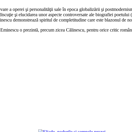
are a operei şi personalităţii sale în epoca globalizării şi postmodernis
iscuţie şi elucidarea unor aspecte controversate ale biografiei poetului (
 Eminescu demonstrează spiritul de completitudine care este blazonul de n
Eminescu o prezintă, precum zicea Călinescu, pentru orice critic român