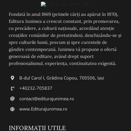
Fondată în anul 1969 (primele cărți au apărut în 1970),
Editura Junimea a crescut constant, prin promovarea,
cu precădere, a culturii naţionale, acordând atenţie
creaţiilor românilor de pretutindeni, deschizându-se şi
spre culturile lumii, precum şi spre curentele de
gândire contemporană. Junimea vă propune o ofertă
generoasă de editare, având drept suport
profesionalismul, experiența, continuitatea exigentă.
B-dul Carol I, Grădina Copou, 700506, Iași
+40232-705837
contact@editurajunimea.ro
www.EdituraJunimea.ro
INFORMAŢII UTILE