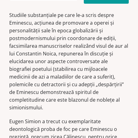
Proza
lui
Studiile substanţiale pe care le-a scris despre
Eminescu
Eminescu, acţiunea de promovare a operei şi
personalităţii sale în epoca globalizării şi
postmodernismului prin coordonare de ediţii,
facsimilarea manuscriselor realizând visul de aur al
lui Constantin Noica, repunerea în discuţie şi
elucidarea unor aspecte controversate ale
biografiei poetului (stabilirea cu mijloacele
medicinii de azi a maladiilor de care a suferit),
polemicile cu detractorii şi cu adepţii „despărţirii”
de Eminescu demonstrează spiritul de
completitudine care este blazonul de nobleţe al
simionismului.
Eugen Simion a trecut cu exemplaritate
deontologică proba de foc pe care Eminescu o
prezintă, precum zicea Călinescu, pentru orice