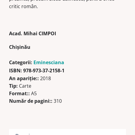
critic român.
Acad. Mihai CIMPOI
Chişinău
Categorii:
Eminesciana
ISBN:
978-973-37-2158-1
An apariţie::
2018
Tip:
Carte
Format::
A5
Număr de pagini::
310