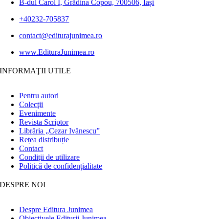
B-dul Carol I, Grădina Copou, 700506, Iași
+40232-705837
contact@editurajunimea.ro
www.EdituraJunimea.ro
INFORMAŢII UTILE
Pentru autori
Colecţii
Evenimente
Revista Scriptor
Librăria „Cezar Ivănescu”
Rețea distribuție
Contact
Condiţii de utilizare
Politică de confidențialitate
DESPRE NOI
Despre Editura Junimea
Obiectivele Editurii Junimea