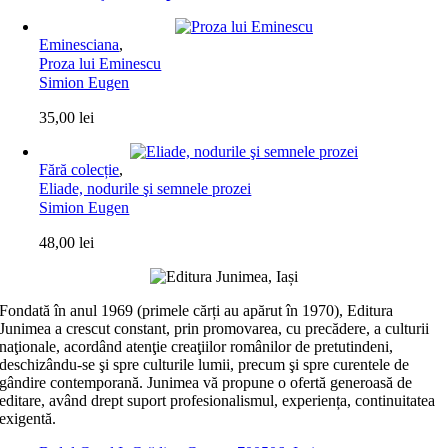
Eminesciana
,
Proza lui Eminescu
Simion Eugen
35,00
lei
Fără colecție
,
Eliade, nodurile şi semnele prozei
Simion Eugen
48,00
lei
Fondată în anul 1969 (primele cărți au apărut în 1970), Editura
Junimea a crescut constant, prin promovarea, cu precădere, a culturii
naţionale, acordând atenţie creaţiilor românilor de pretutindeni,
deschizându-se şi spre culturile lumii, precum şi spre curentele de
gândire contemporană. Junimea vă propune o ofertă generoasă de
editare, având drept suport profesionalismul, experiența, continuitatea
exigentă.