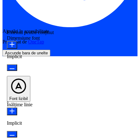
Ajustări la accesibilitate
Extensii pentru conținut
Dimensiune font
Propulsat de
OneTap
Ascunde bara de unelte
Implicit
Font lizibil
Înălțime linie
Implicit