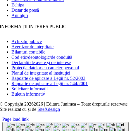
Echipa
Dosar de presă
Anunţuri
INFORMAȚII INTERES PUBLIC
Achiziții publice
Avertizor de integritate
Bilanțuri contabile
Cod etic/deontologic/de conduită
Declarații de avere și de interese
Protecția datelor cu caracter personal
Planul de integritate al instituției
Rapoarte de aplicare a Legii nr. 52/2003
Rapoarte de aplicare a Legii nr. 544/2001
Solicitare informații
Buletin informativ
© Copyright
20262026 | Editura Junimea – Toate drepturile rezervate |
Site realizat cu
și
de
SiteXdesign
Page load link