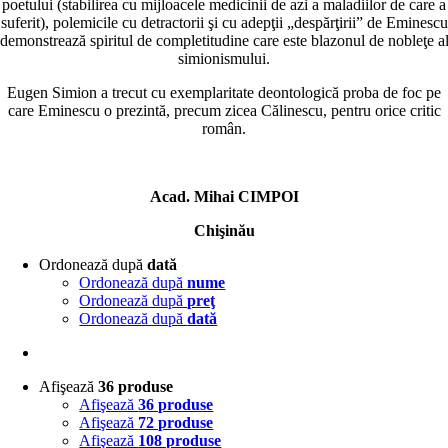
poetului (stabilirea cu mijloacele medicinii de azi a maladiilor de care a
suferit), polemicile cu detractorii şi cu adepţii „despărţirii” de Eminescu
demonstrează spiritul de completitudine care este blazonul de nobleţe a
simionismului.
Eugen Simion a trecut cu exemplaritate deontologică proba de foc pe
care Eminescu o prezintă, precum zicea Călinescu, pentru orice critic
român.
Acad. Mihai CIMPOI
Chişinău
Ordonează după
dată
Ordonează după
nume
Ordonează după
preţ
Ordonează după
dată
Afişează
36 produse
Afişează
36 produse
Afişează
72 produse
Afişează
108 produse