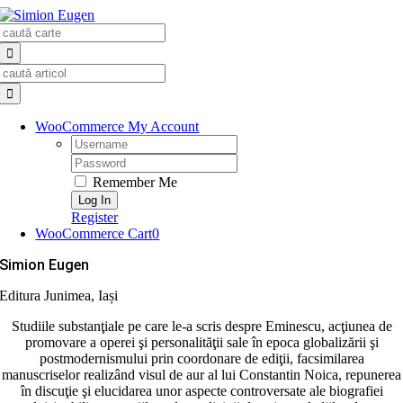
Skip
Search
to
for:
content
Search
for:
WooCommerce My Account
Username:
Password:
Remember Me
Register
WooCommerce Cart
0
Simion Eugen
Editura Junimea, Iași
Studiile substanţiale pe care le-a scris despre Eminescu, acţiunea de
promovare a operei şi personalităţii sale în epoca globalizării şi
postmodernismului prin coordonare de ediţii, facsimilarea
manuscriselor realizând visul de aur al lui Constantin Noica, repunerea
în discuţie şi elucidarea unor aspecte controversate ale biografiei