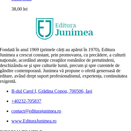
38,00
lei
Fondată în anul 1969 (primele cărți au apărut în 1970), Editura
Junimea a crescut constant, prin promovarea, cu precădere, a culturii
naţionale, acordând atenţie creaţiilor românilor de pretutindeni,
deschizându-se şi spre culturile lumii, precum şi spre curentele de
gândire contemporană. Junimea vă propune o ofertă generoasă de
editare, având drept suport profesionalismul, experiența, continuitatea
exigentă.
B-dul Carol I, Grădina Copou, 700506, Iași
+40232-705837
contact@editurajunimea.ro
www.EdituraJunimea.ro