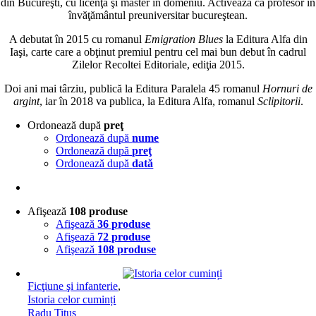
din Bucureşti, cu licenţă şi master în domeniu. Activează ca profesor în
învăţământul preuniversitar bucureştean.
A debutat în 2015 cu romanul
Emigration Blues
la Editura Alfa din
Iaşi, carte care a obţinut premiul pentru cel mai bun debut în cadrul
Zilelor Recoltei Editoriale, ediţia 2015.
Doi ani mai târziu, publică la Editura Paralela 45 romanul
Hornuri de
argint
, iar în 2018 va publica, la Editura Alfa, romanul
Sclipitorii
.
Ordonează după
preţ
Ordonează după
nume
Ordonează după
preţ
Ordonează după
dată
Afişează
108 produse
Afişează
36 produse
Afişează
72 produse
Afişează
108 produse
Ficţiune şi infanterie
,
Istoria celor cuminți
Radu Titus