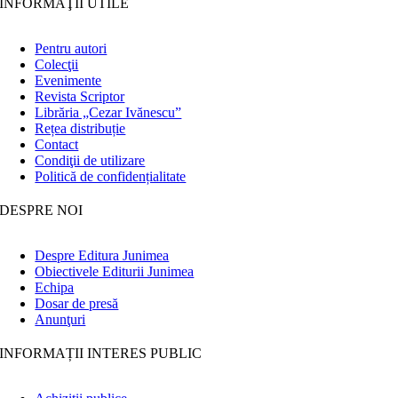
INFORMAŢII UTILE
Pentru autori
Colecţii
Evenimente
Revista Scriptor
Librăria „Cezar Ivănescu”
Rețea distribuție
Contact
Condiţii de utilizare
Politică de confidențialitate
DESPRE NOI
Despre Editura Junimea
Obiectivele Editurii Junimea
Echipa
Dosar de presă
Anunţuri
INFORMAȚII INTERES PUBLIC