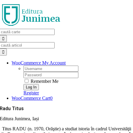
Skip
to
content
Search
for:
Search
for:
WooCommerce My Account
Username:
Password:
Remember Me
Register
WooCommerce Cart
0
Radu Titus
Editura Junimea, Iași
Titus RADU (n. 1970, Orăştie) a studiat istoria în cadrul Universităţii