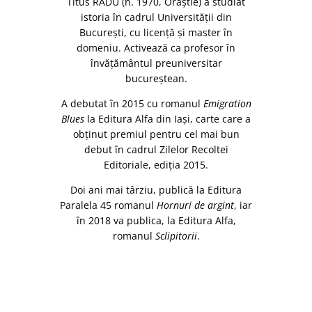
Titus RADU (n. 1970, Orăştie) a studiat
istoria în cadrul Universităţii din
Bucureşti, cu licenţă şi master în
domeniu. Activează ca profesor în
învăţământul preuniversitar
bucureştean.
A debutat în 2015 cu romanul
Emigration
Blues
la Editura Alfa din Iaşi, carte care a
obţinut premiul pentru cel mai bun
debut în cadrul Zilelor Recoltei
Editoriale, ediţia 2015.
Doi ani mai târziu, publică la Editura
Paralela 45 romanul
Hornuri de argint
, iar
în 2018 va publica, la Editura Alfa,
romanul
Sclipitorii
.