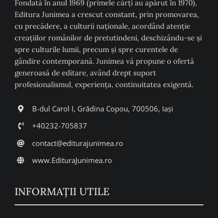
Fondată în anul 1969 (primele cărți au apărut în 1970),
Editura Junimea a crescut constant, prin promovarea,
cu precădere, a culturii naţionale, acordând atenţie
creaţiilor românilor de pretutindeni, deschizându-se şi
spre culturile lumii, precum şi spre curentele de
gândire contemporană. Junimea vă propune o ofertă
generoasă de editare, având drept suport
profesionalismul, experiența, continuitatea exigentă.
B-dul Carol I, Grădina Copou, 700506, Iași
+40232-705837
contact@editurajunimea.ro
www.EdituraJunimea.ro
INFORMAŢII UTILE