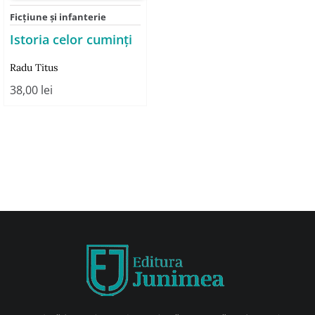
Ficţiune şi infanterie
Istoria celor cuminți
Radu Titus
38,00
lei