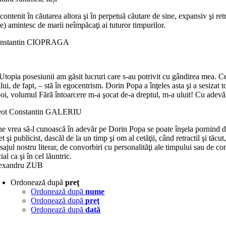
ontenit în căutarea altora şi în perpetuă căutare de sine, expansiv şi retr
e) amintesc de marii neîmpăcaţi ai tuturor timpurilor.
nstantin CIOPRAGA
Utopia posesiunii am găsit lucruri care s-au potrivit cu gândirea mea. C
lui, de fapt, – stă în egocentrism. Dorin Popa a înţeles asta şi a sesizat
oi, volumul Fără întoarcere m-a şocat de-a dreptul, m-a uluit! Cu adevă
eot Constantin GALERIU
ne vrea să-l cunoască în adevăr pe Dorin Popa se poate înşela pornind de
t şi publicist, dascăl de la un timp şi om al cetăţii, când retractil şi tăc
sajul nostru literar, de convorbiri cu personalităţi ale timpului sau de co
ial ca şi în cel lăuntric.
exandru ZUB
Ordonează după
preţ
Ordonează după
nume
Ordonează după
preţ
Ordonează după
dată