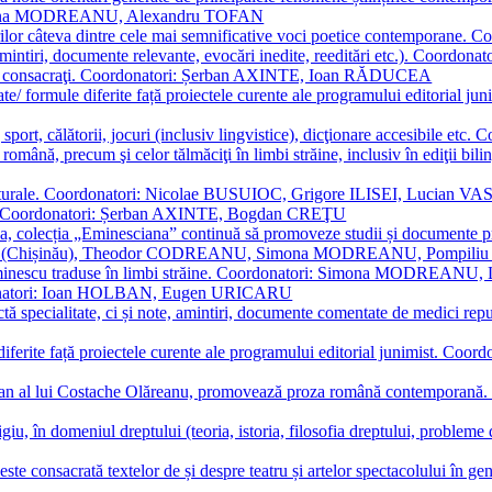
Simona MODREANU, Alexandru TOFAN
titorilor câteva dintre cele mai semnificative voci poetice contempor
i (amintiri, documente relevante, evocări inedite, reeditări etc.). Co
poeți consacraţi. Coordonatori: Șerban AXINTE, Ioan RĂDUCEA
ormate/ formule diferite față proiectele curente ale programului editori
sport, călătorii, jocuri (inclusiv lingvistice), dicţionare accesibile
mba română, precum şi celor tălmăciţi în limbi străine, inclusiv în edi
i culturale. Coordonatori: Nicolae BUSUIOC, Grigore ILISEI, Lucian V
erare. Coordonatori: Șerban AXINTE, Bogdan CREŢU
ea, colecția „Eminesciana” continuă să promoveze studii și documente pri
i CIMPOI (Chișinău), Theodor CODREANU, Simona MODREANU, Pomp
 Eminescu traduse în limbi străine. Coordonatori: Simona MODREANU
oordonatori: Ioan HOLBAN, Eugen URICARU
ictă specialitate, ci și note, amintiri, documente comentate de medici 
mule diferite față proiectele curente ale programului editorial junimi
 roman al lui Costache Olăreanu, promovează proza română contempor
tigiu, în domeniul dreptului (teoria, istoria, filosofia dreptului, problem
 este consacrată textelor de și despre teatru și artelor spectacolului 