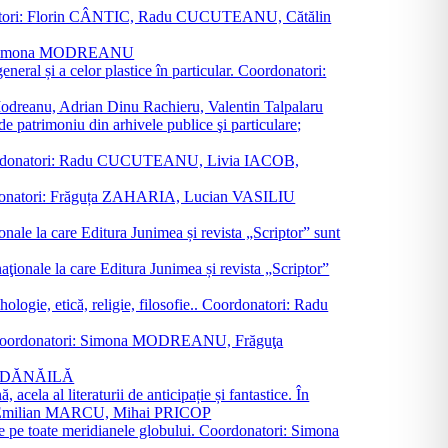
oordonatori: Florin CÂNTIC, Radu CUCUTEANU, Cătălin
INTE, Simona MODREANU
eneral și a celor plastice în particular. Coordonatori:
a Modreanu, Adrian Dinu Rachieru, Valentin Talpalaru
de patrimoniu din arhivele publice şi particulare;
ală. Coordonatori: Radu CUCUTEANU, Livia IACOB,
 Coordonatori: Frăguța ZAHARIA, Lucian VASILIU
ionale la care Editura Junimea și revista „Scriptor” sunt
 naţionale la care Editura Junimea și revista „Scriptor”
logie, etică, religie, filosofie.. Coordonatori: Radu
versal. Coordonatori: Simona MODREANU, Frăguţa
rina DĂNĂILĂ
 acela al literaturii de anticipație și fantastice. În
tori: Emilian MARCU, Mihai PRICOP
 de pe toate meridianele globului. Coordonatori: Simona