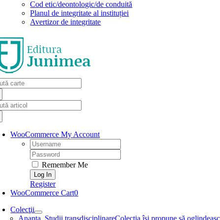
Cod etic/deontologic/de conduită
Planul de integritate al instituției
Avertizor de integritate
arch
:
arch
:
WooCommerce My Account
Username:
Password:
Remember Me
Register
WooCommerce Cart
0
Colecţii
Ananta. Studii transdisciplinare
Colecţia își propune să oglindească