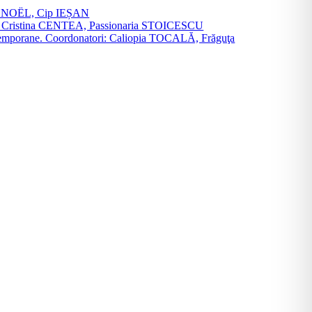
vier NOËL, Cip IEȘAN
natori: Cristina CENTEA, Passionaria STOICESCU
ce contemporane. Coordonatori: Caliopia TOCALĂ, Frăguţa