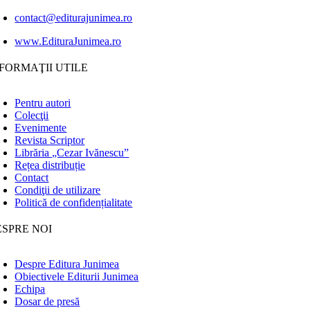
contact@editurajunimea.ro
www.EdituraJunimea.ro
FORMAŢII UTILE
Pentru autori
Colecţii
Evenimente
Revista Scriptor
Librăria „Cezar Ivănescu”
Rețea distribuție
Contact
Condiţii de utilizare
Politică de confidențialitate
ESPRE NOI
Despre Editura Junimea
Obiectivele Editurii Junimea
Echipa
Dosar de presă