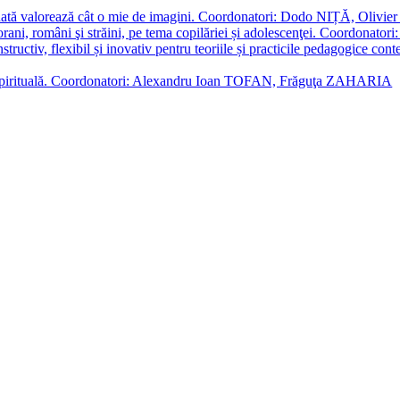
enată valorează cât o mie de imagini. Coordonatori: Dodo NIȚĂ, Oli
porani, români şi străini, pe tema copilăriei și adolescenţei. Coordo
constructiv, flexibil și inovativ pentru teoriile și practicile pedagogi
cție spirituală. Coordonatori: Alexandru Ioan TOFAN, Frăguţa ZAHARIA