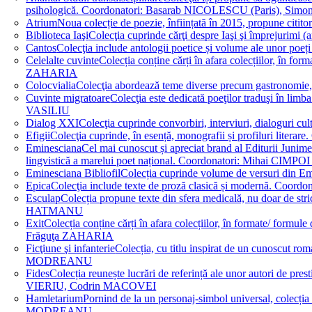
psihologică. Coordonatori: Basarab NICOLESCU (Paris), 
Atrium
Noua colecție de poezie, înființată în 2015, propune ci
Biblioteca Iaşi
Colecţia cuprinde cărţi despre Iaşi şi împrejurim
Cantos
Colecţia include antologii poetice și volume ale unor 
Celelalte cuvinte
Colecția conține cărți în afara colecțiilor, în f
ZAHARIA
Colocvialia
Colecţia abordează teme diverse precum gastronomie, 
Cuvinte migratoare
Colecţia este dedicată poeţilor traduşi în li
VASILIU
Dialog XXI
Colecţia cuprinde convorbiri, interviuri, dialogur
Efigii
Colecţia cuprinde, în esență, monografii și profiluri lit
Eminesciana
Cel mai cunoscut și apreciat brand al Editurii Junim
lingvistică a marelui poet național. Coordonatori: Miha
Eminesciana Bibliofil
Colecția cuprinde volume de versuri din
Epica
Colecţia include texte de proză clasică și modernă. C
Esculap
Colecția propune texte din sfera medicală, nu doar de str
HATMANU
Exit
Colecția conține cărți în afara colecțiilor, în formate/ for
Frăguţa ZAHARIA
Ficţiune şi infanterie
Colecția, cu titlu inspirat de un cunoscut
MODREANU
Fides
Colecția reunește lucrări de referință ale unor autori de pres
VIERIU, Codrin MACOVEI
Hamletarium
Pornind de la un personaj-simbol universal, colecția
MODREANU