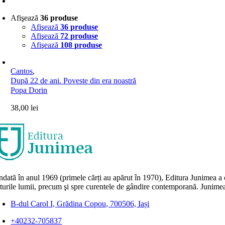
Afişează
36 produse
Afişează
36 produse
Afişează
72 produse
Afişează
108 produse
Cantos
,
După 22 de ani. Poveste din era noastră
Popa Dorin
38,00
lei
dată în anul 1969 (primele cărți au apărut în 1970), Editura Junimea a c
lturile lumii, precum şi spre curentele de gândire contemporană. Junimea
B-dul Carol I, Grădina Copou, 700506, Iași
+40232-705837