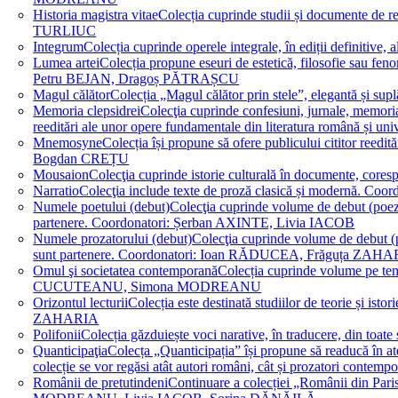
Historia magistra vitae
Colecția cuprinde studii și documente de 
TURLIUC
Integrum
Colecția cuprinde operele integrale, în ediții defini
Lumea artei
Colecția propune eseuri de estetică, filosofie sau feno
Petru BEJAN, Dragoș PĂTRAȘCU
Magul călător
Colecția „Magul călător prin stele”, elegantă și su
Memoria clepsidrei
Colecţia cuprinde confesiuni, jurnale, memorial
reeditări ale unor opere fundamentale din literatura română 
Mnemosyne
Colecția își propune să ofere publicului cititor re
Bogdan CREȚU
Mousaion
Colecţia cuprinde istorie culturală în documente, cor
Narratio
Colecţia include texte de proză clasică și modernă
Numele poetului (debut)
Colecţia cuprinde volume de debut (poezie)
partenere. Coordonatori: Șerban AXINTE, Livia IACOB
Numele prozatorului (debut)
Colecţia cuprinde volume de debut (pro
sunt partenere. Coordonatori: Ioan RĂDUCEA, Frăguța ZAH
Omul şi societatea contemporană
Colecția cuprinde volume pe teme
CUCUTEANU, Simona MODREANU
Orizontul lecturii
Colecția este destinată studiilor de teorie și i
ZAHARIA
Polifonii
Colecția găzduiește voci narative, în traducere, din 
Quanticipaţia
Colecța „Quanticipația” își propune să readucă în atenți
colecție se vor regăsi atât autori români, cât și prozatori cont
Românii de pretutindeni
Continuare a colecției „Românii din Paris