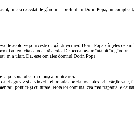
actil, liric şi excedat de gânduri – profilul lui Dorin Popa, un complicat, 
eva de acolo se potriveşte cu gândirea mea! Dorin Popa a înţeles ce am în
 tocmai autenticitatea noastră acolo. De aceea ne-am întâlnit în gândire.
rat, m-a uluit. Da, este om ales domnul Dorin Popa.
 la personajul care se mişcă printre noi.
ut, când agresiv şi dezinvolt, el trebuie abordat mai ales prin cărţile sale
mentarii politice şi culturale. Nota lor comună, cea mai frapantă, e căutar