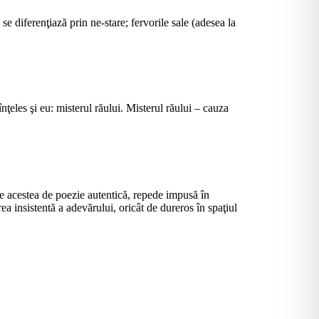
se diferenţiază prin ne-stare; fervorile sale (adesea la
ţeles şi eu: misterul răului. Misterul răului – cauza
, fie acestea de poezie autentică, repede impusă în
ea insistentă a adevărului, oricât de dureros în spaţiul