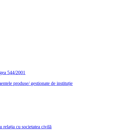
egea 544/2001
entele produse/ gestionate de instituție
relația cu societatea civilă