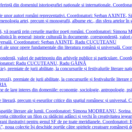
referință din domeniul istoriografiei naţionale şi internaţionale. C
tive, ale unor autori români reprezentativi. Coordonatori: Șerban AX
menologia artei, precum și monografii, albume etc., din sfera artelor în g
plă, vă poartă prin cerurile marilor poeți români. Coordonatori: Simon
istică în general; istorie culturală în documente, corespondență, valori 
și universală. Coordonatori: Șerban AXINTE, Radu CUCUTEANU
editări ale unor opere fundamentale din literatura română și univers
espondenţă, valori de patrimoniu din arhivele publice şi particulare.
. Coordonatori: Radu CUCUTEANU, Radu GĂINĂ
, premiate de jurii abilitate, la concursurile și festivalurile literare naţ
ză), premiate de jurii abilitate, la concursurile și festivalurile literare
ARIA
 de larg interes din domeniile: economie, sociologie, antropologie, psiho
storie literară, precum și eseurilor critice din spațiul românesc și uni
toate spațiile literare ale lumii. Coordonatori: Simona MODREANU, So
a cititorilor un filon cu rădăcini adânci și vechi în creativitatea ieșeană,
emporani ilustrativi pentru genul SF de pe toate meridianele. Coordona
”, noua colecție își deschide porțile către spiritele creatoare românești