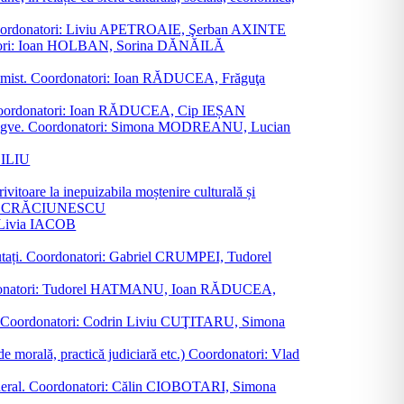
ane. Coordonatori: Liviu APETROAIE, Şerban AXINTE
ordonatori: Ioan HOLBAN, Sorina DĂNĂILĂ
al junimist. Coordonatori: Ioan RĂDUCEA, Frăguţa
 etc. Coordonatori: Ioan RĂDUCEA, Cip IEȘAN
ţii bilingve. Coordonatori: Simona MODREANU, Lucian
ASILIU
vitoare la inepuizabila moștenire culturală și
iliu CRĂCIUNESCU
, Livia IACOB
reputați. Coordonatori: Gabriel CRUMPEI, Tudorel
st. Coordonatori: Tudorel HATMANU, Ioan RĂDUCEA,
ană. Coordonatori: Codrin Liviu CUŢITARU, Simona
e de morală, practică judiciară etc.) Coordonatori: Vlad
în general. Coordonatori: Călin CIOBOTARI, Simona