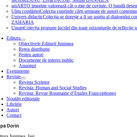
MODREANU, Livia IACOB, Sorina DĂNĂILĂ
smART
O imagine valorează cât o mie de cuvinte. O bandă des
Ulița copilăriei
Colecţia cuprinde cărţi semnate de autori contem
Univers didactic
Colecția se dorește a fi un spațiu al dialogului 
ZAHARIA
Unum
Colecția propune lucrări din toate orizonturile de refle
Editura
Obiectivele Editurii Junimea
Rețea distribuție
Pentru autori
Documente de interes public
Anunţuri
Evenimente
Reviste
Revista Scriptor
Revista: Human and Social Studies
Revista: Revue Roumaine d’Etudes Francophones
Noutăți editoriale
Librărie
Autori
Contact
pa Dorin
itura Junimea, Iași