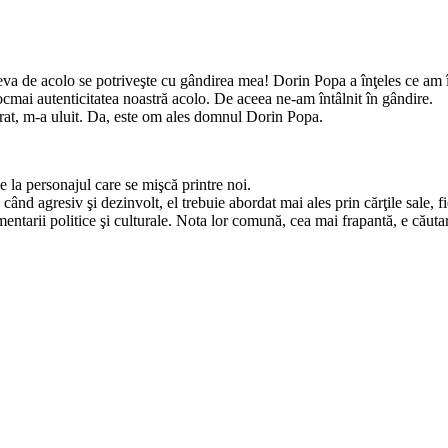
eva de acolo se potriveşte cu gândirea mea! Dorin Popa a înţeles ce am în
 tocmai autenticitatea noastră acolo. De aceea ne-am întâlnit în gândire.
rat, m-a uluit. Da, este om ales domnul Dorin Popa.
 la personajul care se mişcă printre noi.
ut, când agresiv şi dezinvolt, el trebuie abordat mai ales prin cărţile sale
mentarii politice şi culturale. Nota lor comună, cea mai frapantă, e căutar