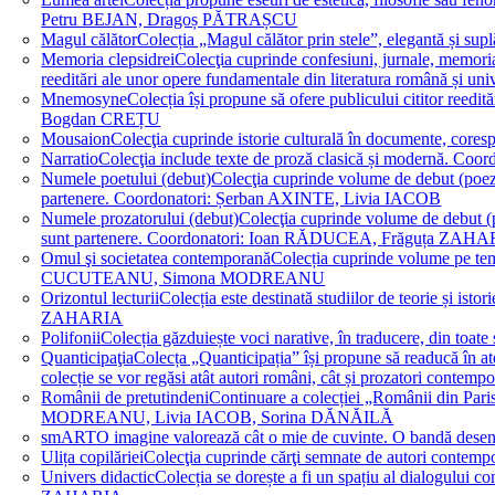
Petru BEJAN, Dragoș PĂTRAȘCU
Magul călător
Colecția „Magul călător prin stele”, elegantă și su
Memoria clepsidrei
Colecţia cuprinde confesiuni, jurnale, memorial
reeditări ale unor opere fundamentale din literatura română 
Mnemosyne
Colecția își propune să ofere publicului cititor re
Bogdan CREȚU
Mousaion
Colecţia cuprinde istorie culturală în documente, cor
Narratio
Colecţia include texte de proză clasică și modernă
Numele poetului (debut)
Colecţia cuprinde volume de debut (poezie)
partenere. Coordonatori: Șerban AXINTE, Livia IACOB
Numele prozatorului (debut)
Colecţia cuprinde volume de debut (pro
sunt partenere. Coordonatori: Ioan RĂDUCEA, Frăguța ZAH
Omul şi societatea contemporană
Colecția cuprinde volume pe teme
CUCUTEANU, Simona MODREANU
Orizontul lecturii
Colecția este destinată studiilor de teorie și i
ZAHARIA
Polifonii
Colecția găzduiește voci narative, în traducere, din 
Quanticipaţia
Colecța „Quanticipația” își propune să readucă în atenți
colecție se vor regăsi atât autori români, cât și prozatori cont
Românii de pretutindeni
Continuare a colecției „Românii din Paris
MODREANU, Livia IACOB, Sorina DĂNĂILĂ
smART
O imagine valorează cât o mie de cuvinte. O bandă des
Ulița copilăriei
Colecţia cuprinde cărţi semnate de autori contem
Univers didactic
Colecția se dorește a fi un spațiu al dialogului 