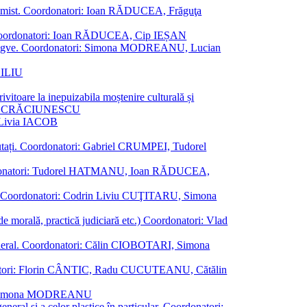
al junimist. Coordonatori: Ioan RĂDUCEA, Frăguţa
 etc. Coordonatori: Ioan RĂDUCEA, Cip IEȘAN
ţii bilingve. Coordonatori: Simona MODREANU, Lucian
ASILIU
vitoare la inepuizabila moștenire culturală și
iliu CRĂCIUNESCU
, Livia IACOB
reputați. Coordonatori: Gabriel CRUMPEI, Tudorel
st. Coordonatori: Tudorel HATMANU, Ioan RĂDUCEA,
ană. Coordonatori: Codrin Liviu CUŢITARU, Simona
e de morală, practică judiciară etc.) Coordonatori: Vlad
în general. Coordonatori: Călin CIOBOTARI, Simona
oordonatori: Florin CÂNTIC, Radu CUCUTEANU, Cătălin
INTE, Simona MODREANU
eneral și a celor plastice în particular. Coordonatori: