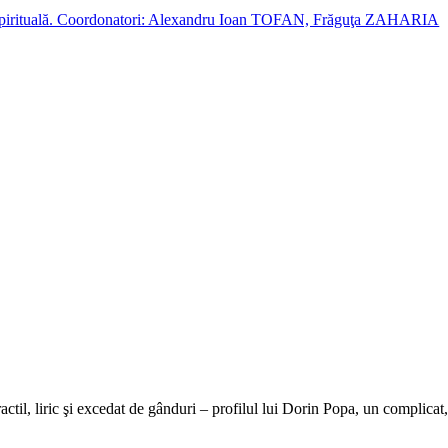
cție spirituală. Coordonatori: Alexandru Ioan TOFAN, Frăguţa ZAHARIA
actil, liric şi excedat de gânduri – profilul lui Dorin Popa, un complicat, 