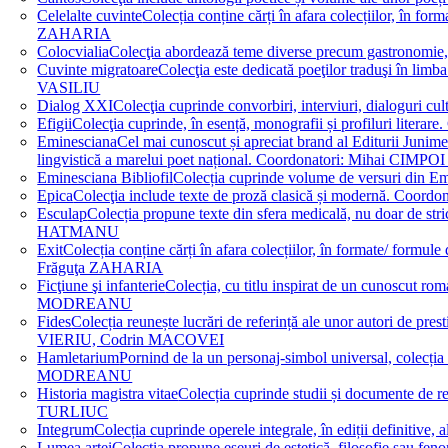
Celelalte cuvinte
Colecția conține cărți în afara colecțiilor, în f
ZAHARIA
Colocvialia
Colecţia abordează teme diverse precum gastronomie, 
Cuvinte migratoare
Colecţia este dedicată poeţilor traduşi în li
VASILIU
Dialog XXI
Colecţia cuprinde convorbiri, interviuri, dialogur
Efigii
Colecţia cuprinde, în esență, monografii și profiluri lit
Eminesciana
Cel mai cunoscut și apreciat brand al Editurii Junim
lingvistică a marelui poet național. Coordonatori: Miha
Eminesciana Bibliofil
Colecția cuprinde volume de versuri din
Epica
Colecţia include texte de proză clasică și modernă. C
Esculap
Colecția propune texte din sfera medicală, nu doar de str
HATMANU
Exit
Colecția conține cărți în afara colecțiilor, în formate/ for
Frăguţa ZAHARIA
Ficţiune şi infanterie
Colecția, cu titlu inspirat de un cunoscut
MODREANU
Fides
Colecția reunește lucrări de referință ale unor autori de pres
VIERIU, Codrin MACOVEI
Hamletarium
Pornind de la un personaj-simbol universal, colecția
MODREANU
Historia magistra vitae
Colecția cuprinde studii și documente de 
TURLIUC
Integrum
Colecția cuprinde operele integrale, în ediții defini
Lumea artei
Colecția propune eseuri de estetică, filosofie sau feno