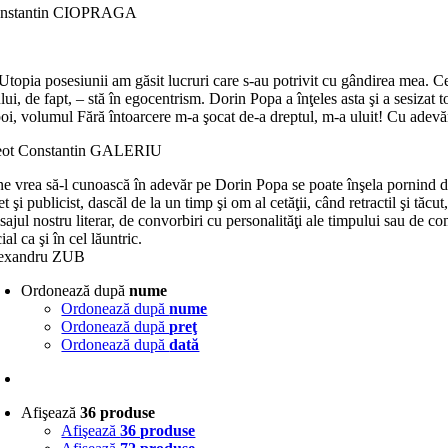
nstantin CIOPRAGA
Utopia posesiunii am găsit lucruri care s-au potrivit cu gândirea mea. C
lui, de fapt, – stă în egocentrism. Dorin Popa a înţeles asta şi a sesizat
oi, volumul Fără întoarcere m-a şocat de-a dreptul, m-a uluit! Cu adevă
eot Constantin GALERIU
ne vrea să-l cunoască în adevăr pe Dorin Popa se poate înşela pornind de
t şi publicist, dascăl de la un timp şi om al cetăţii, când retractil şi tăc
sajul nostru literar, de convorbiri cu personalităţi ale timpului sau de co
ial ca şi în cel lăuntric.
exandru ZUB
Ordonează după
nume
Ordonează după
nume
Ordonează după
preţ
Ordonează după
dată
Afişează
36 produse
Afişează
36 produse