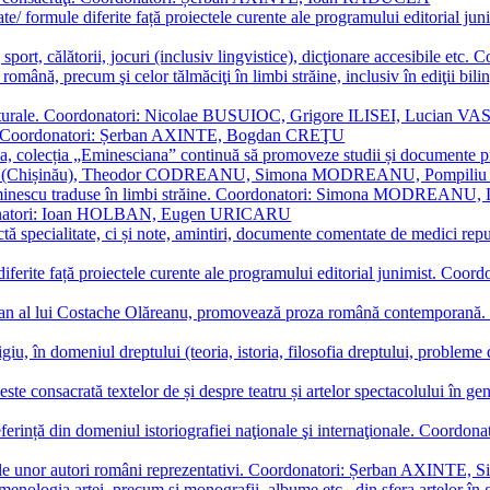
ormate/ formule diferite față proiectele curente ale programului editori
sport, călătorii, jocuri (inclusiv lingvistice), dicţionare accesibile
mba română, precum şi celor tălmăciţi în limbi străine, inclusiv în edi
i culturale. Coordonatori: Nicolae BUSUIOC, Grigore ILISEI, Lucian V
erare. Coordonatori: Șerban AXINTE, Bogdan CREŢU
ea, colecția „Eminesciana” continuă să promoveze studii și documente pri
i CIMPOI (Chișinău), Theodor CODREANU, Simona MODREANU, Pomp
 Eminescu traduse în limbi străine. Coordonatori: Simona MODREANU
oordonatori: Ioan HOLBAN, Eugen URICARU
ictă specialitate, ci și note, amintiri, documente comentate de medici 
mule diferite față proiectele curente ale programului editorial junimi
 roman al lui Costache Olăreanu, promovează proza română contempor
tigiu, în domeniul dreptului (teoria, istoria, filosofia dreptului, problem
 este consacrată textelor de și despre teatru și artelor spectacolului 
referință din domeniul istoriografiei naţionale şi internaţionale. C
tive, ale unor autori români reprezentativi. Coordonatori: Șerban AX
menologia artei, precum și monografii, albume etc., din sfera artelor în g