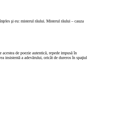
ţeles şi eu: misterul răului. Misterul răului – cauza
, fie acestea de poezie autentică, repede impusă în
ea insistentă a adevărului, oricât de dureros în spaţiul