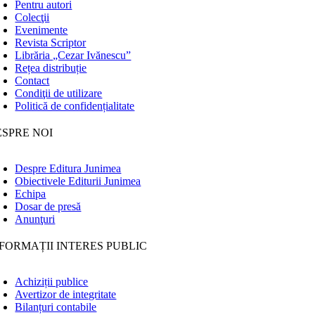
Pentru autori
Colecţii
Evenimente
Revista Scriptor
Librăria „Cezar Ivănescu”
Rețea distribuție
Contact
Condiţii de utilizare
Politică de confidențialitate
ESPRE NOI
Despre Editura Junimea
Obiectivele Editurii Junimea
Echipa
Dosar de presă
Anunţuri
FORMAȚII INTERES PUBLIC
Achiziții publice
Avertizor de integritate
Bilanțuri contabile