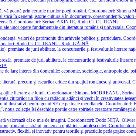
plă, vă poartă prin cerurile marilor poeți români. Coordonatori: Simon
istică în general; istorie culturală în documente, corespondență, valori 
și universală. Coordonatori: Șerban AXINTE, Radu CUCUTEANU
editări ale unor opere fundamentale din literatura română și univers
espondenţă, valori de patrimoniu din arhivele publice şi particulare.
. Coordonatori: Radu CUCUTEANU, Radu GĂINĂ
, premiate de jurii abilitate, la concursurile și festivalurile literare naţ
ză), premiate de jurii abilitate, la concursurile și festivalurile literare
ARIA
 de larg interes din domeniile: economie, sociologie, antropologie, psiho
storie literară, precum și eseurilor critice din spațiul românesc și uni
toate spațiile literare ale lumii. Coordonatori: Simona MODREANU, So
a cititorilor un filon cu rădăcini adânci și vechi în creativitatea ieșeană,
emporani ilustrativi pentru genul SF de pe toate meridianele. Coordona
”, noua colecție își deschide porțile către spiritele creatoare românești
enată valorează cât o mie de imagini. Coordonatori: Dodo NIȚĂ, Oli
porani, români şi străini, pe tema copilăriei și adolescenţei. Coordo
constructiv, flexibil și inovativ pentru teoriile și practicile pedagogi