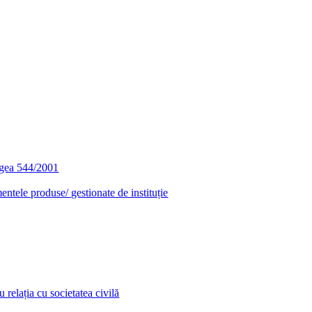
egea 544/2001
entele produse/ gestionate de instituție
relația cu societatea civilă