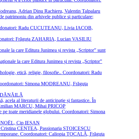
a Modreanu, Adrian Dinu Rachieru, Valentin Talpalaru
de patrimoniu din arhivele publice şi particulare;
ală. Coordonatori: Radu CUCUTEANU, Livia IACOB,
 Coordonatori: Frăguța ZAHARIA, Lucian VASILIU
ionale la care Editura Junimea și revista „Scriptor” sunt
 naţionale la care Editura Junimea și revista „Scriptor”
logie, etică, religie, filosofie.. Coordonatori: Radu
versal. Coordonatori: Simona MODREANU, Frăguţa
rina DĂNĂILĂ
 acela al literaturii de anticipație și fantastice. În
tori: Emilian MARCU, Mihai PRICOP
 de pe toate meridianele globului. Coordonatori: Simona
vier NOËL, Cip IEȘAN
natori: Cristina CENTEA, Passionaria STOICESCU
ce contemporane. Coordonatori: Caliopia TOCALĂ, Frăguţa