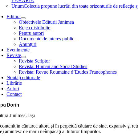
ZAHARIA
Unum
Colecția propune lucrări din toate orizonturile de refle
Editura
Obiectivele Editurii Junimea
Rețea distribuție
Pentru autori
Documente de interes public
Anunţuri
Evenimente
Reviste
Revista Scriptor
Revista: Human and Social Studies
Revista: Revue Roumaine d’Etudes Francophones
Noutăți editoriale
Librărie
Autori
Contact
pa Dorin
itura Junimea, Iași
ontenit în căutarea altora şi în perpetuă căutare de sine, expansiv şi retr
e) amintesc de marii neîmpăcaţi ai tuturor timpurilor.