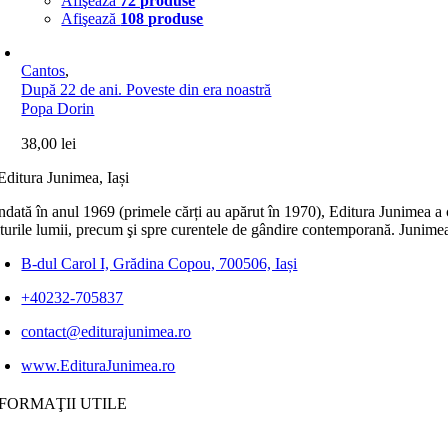
Afişează
72 produse
Afişează
108 produse
Cantos
,
După 22 de ani. Poveste din era noastră
Popa Dorin
38,00
lei
dată în anul 1969 (primele cărți au apărut în 1970), Editura Junimea a c
lturile lumii, precum şi spre curentele de gândire contemporană. Junimea
B-dul Carol I, Grădina Copou, 700506, Iași
+40232-705837
contact@editurajunimea.ro
www.EdituraJunimea.ro
FORMAŢII UTILE