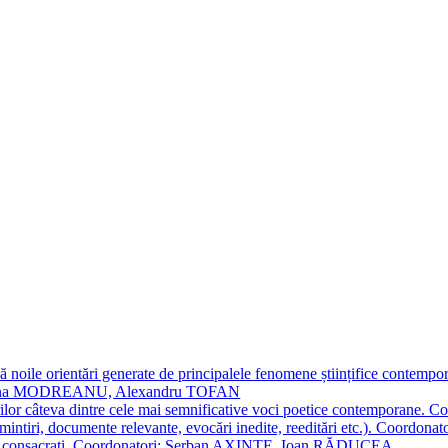
 noile orientări generate de principalele fenomene științifice contempora
Simona MODREANU, Alexandru TOFAN
titorilor câteva dintre cele mai semnificative voci poetice contempor
i (amintiri, documente relevante, evocări inedite, reeditări etc.). Co
poeți consacraţi. Coordonatori: Șerban AXINTE, Ioan RĂDUCEA