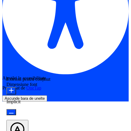
Ajustări la accesibilitate
Extensii pentru conținut
Dimensiune font
Propulsat de
OneTap
Ascunde bara de unelte
Implicit