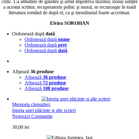
critic. Ca atitudine de gândire şi armă împotriva iluziilor, ironia subţire
a acestui scriitor, recuperatorie psihic şi moral, se recunoaşte în toată
literatura română de după el, ca şi moralismul foarte accentuat.
Elvira SOROHAN
Ordonează după
dată
Ordonează după
nume
Ordonează după
preţ
Ordonează după
dată
Afişează
36 produse
Afişează
36 produse
Afişează
72 produse
Afişează
108 produse
Memoria clepsidrei
,
Istoria unei plăcinte şi alte scrieri
Negruzzi Constantin
30,00
lei