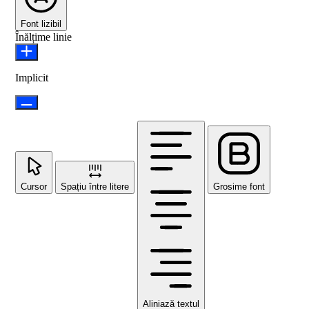
Font lizibil
Înălțime linie
Implicit
Cursor
Spațiu între litere
Grosime font
Aliniază textul