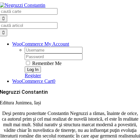
Skip
Search
to
for:
content
Search
for:
WooCommerce My Account
Username:
Password:
Remember Me
Register
WooCommerce Cart
0
Negruzzi Constantin
Editura Junimea, Iași
Deşi pentru posteritate Constantin Negruzzi a rămas, înainte de orice,
ca autorul prim şi cel mai realizat de nuvelă istorică, el este în realitate
mult mai mult. Stilul narativ şi structura marcat modernă a povestirii,
vădite chiar în nuvelistica de tinereţe, nu au influenţat puţin evoluţia
literaturii române din secolul romantic în care apar germenii realismului