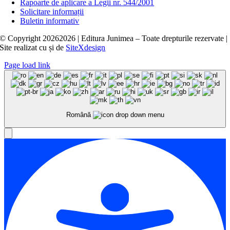
Rapoarte de aplicare a Legii nr. 544/2001
Solicitare informații
Buletin informativ
© Copyright
20262026 | Editura Junimea – Toate drepturile rezervate |
Site realizat cu
și
de
SiteXdesign
Page load link
Română