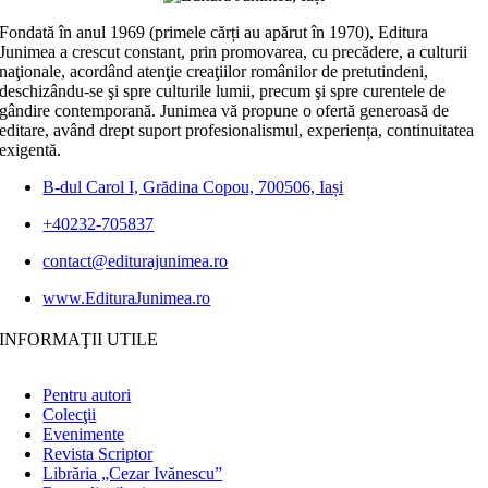
Fondată în anul 1969 (primele cărți au apărut în 1970), Editura
Junimea a crescut constant, prin promovarea, cu precădere, a culturii
naţionale, acordând atenţie creaţiilor românilor de pretutindeni,
deschizându-se şi spre culturile lumii, precum şi spre curentele de
gândire contemporană. Junimea vă propune o ofertă generoasă de
editare, având drept suport profesionalismul, experiența, continuitatea
exigentă.
B-dul Carol I, Grădina Copou, 700506, Iași
+40232-705837
contact@editurajunimea.ro
www.EdituraJunimea.ro
INFORMAŢII UTILE
Pentru autori
Colecţii
Evenimente
Revista Scriptor
Librăria „Cezar Ivănescu”