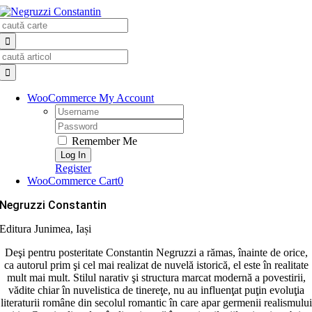
Skip
Search
to
for:
content
Search
for:
WooCommerce My Account
Username:
Password:
Remember Me
Register
WooCommerce Cart
0
Negruzzi Constantin
Editura Junimea, Iași
Deşi pentru posteritate Constantin Negruzzi a rămas, înainte de orice,
ca autorul prim şi cel mai realizat de nuvelă istorică, el este în realitate
mult mai mult. Stilul narativ şi structura marcat modernă a povestirii,
vădite chiar în nuvelistica de tinereţe, nu au influenţat puţin evoluţia
literaturii române din secolul romantic în care apar germenii realismului