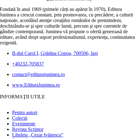
Fondată în anul 1969 (primele cărți au apărut în 1970), Editura
Junimea a crescut constant, prin promovarea, cu precădere, a culturii
naţionale, acordând atenţie creaţiilor românilor de pretutindeni,
deschizându-se şi spre culturile lumii, precum şi spre curentele de
gândire contemporană. Junimea vă propune o ofertă generoasă de
editare, având drept suport profesionalismul, experiența, continuitatea
exigentă.
B-dul Carol I, Grădina Copou, 700506, Iași
+40232-705837
contact@editurajunimea.ro
www.EdituraJunimea.ro
INFORMAŢII UTILE
Pentru autori
Colecţii
Evenimente
Revista Scriptor
Librăria „Cezar Ivănescu”