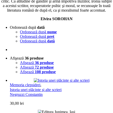
critic. Ca atitudine de gândire şi armă împotriva iluziilor, ironia subţire
a acestui scriitor, recuperatorie psihic şi moral, se recunoaşte în toată
literatura română de după el, ca şi moralismul foarte accentuat.
Elvira SOROHAN
Ordonează după
dată
Ordonează după
nume
Ordonează după
preţ
Ordonează după
dată
Afişează
36 produse
Afişează
36 produse
Afişează
72 produse
Afişează
108 produse
Memoria clepsidrei
,
Istoria unei plăcinte şi alte scrieri
Negruzzi Constantin
30,00
lei