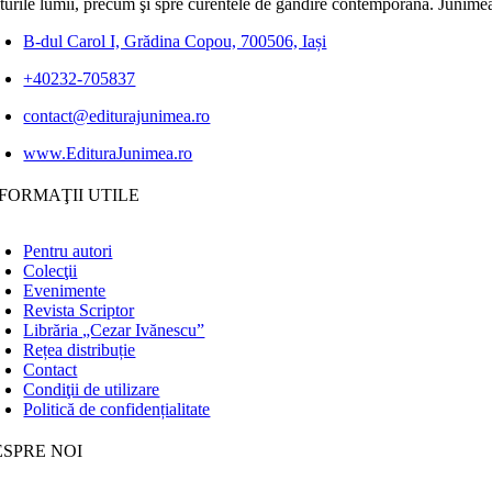
lturile lumii, precum şi spre curentele de gândire contemporană. Junimea
B-dul Carol I, Grădina Copou, 700506, Iași
+40232-705837
contact@editurajunimea.ro
www.EdituraJunimea.ro
FORMAŢII UTILE
Pentru autori
Colecţii
Evenimente
Revista Scriptor
Librăria „Cezar Ivănescu”
Rețea distribuție
Contact
Condiţii de utilizare
Politică de confidențialitate
ESPRE NOI