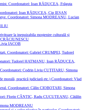
al junimist. Coordonatori: Ioan RĂDUCEA, Frăguţa
 etc. Coordonatori: Ioan RĂDUCEA, Cip IEȘAN
ţii bilingve. Coordonatori: Simona MODREANU, Lucian
ASILIU
vitoare la inepuizabila moștenire culturală și
iliu CRĂCIUNESCU
, Livia IACOB
reputați. Coordonatori: Gabriel CRUMPEI, Tudorel
st. Coordonatori: Tudorel HATMANU, Ioan RĂDUCEA,
ană. Coordonatori: Codrin Liviu CUŢITARU, Simona
e de morală, practică judiciară etc.) Coordonatori: Vlad
în general. Coordonatori: Călin CIOBOTARI, Simona
oordonatori: Florin CÂNTIC, Radu CUCUTEANU, Cătălin
INTE, Simona MODREANU
eneral și a celor plastice în particular. Coordonatori: