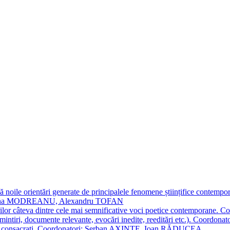
 noile orientări generate de principalele fenomene științifice contempora
Simona MODREANU, Alexandru TOFAN
titorilor câteva dintre cele mai semnificative voci poetice contempor
i (amintiri, documente relevante, evocări inedite, reeditări etc.). Co
poeți consacraţi. Coordonatori: Șerban AXINTE, Ioan RĂDUCEA