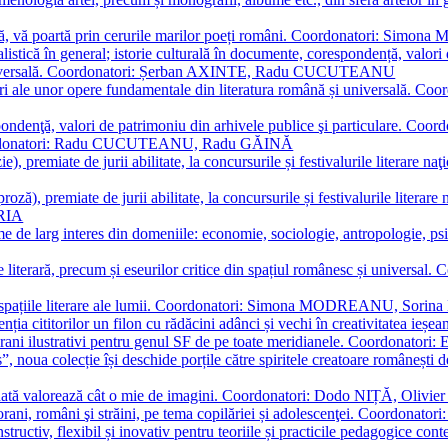
plă, vă poartă prin cerurile marilor poeți români. Coordonatori: Simon
istică în general; istorie culturală în documente, corespondență, valori 
și universală. Coordonatori: Șerban AXINTE, Radu CUCUTEANU
editări ale unor opere fundamentale din literatura română și univers
espondenţă, valori de patrimoniu din arhivele publice şi particulare.
. Coordonatori: Radu CUCUTEANU, Radu GĂINĂ
, premiate de jurii abilitate, la concursurile și festivalurile literare naţ
ză), premiate de jurii abilitate, la concursurile și festivalurile literare
ARIA
 de larg interes din domeniile: economie, sociologie, antropologie, psiho
storie literară, precum și eseurilor critice din spațiul românesc și uni
toate spațiile literare ale lumii. Coordonatori: Simona MODREANU, So
a cititorilor un filon cu rădăcini adânci și vechi în creativitatea ieșeană,
emporani ilustrativi pentru genul SF de pe toate meridianele. Coordona
”, noua colecție își deschide porțile către spiritele creatoare românești
enată valorează cât o mie de imagini. Coordonatori: Dodo NIȚĂ, Oli
porani, români şi străini, pe tema copilăriei și adolescenţei. Coordo
constructiv, flexibil și inovativ pentru teoriile și practicile pedagogi