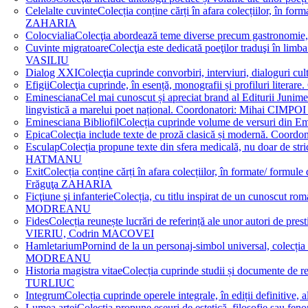
Celelalte cuvinte
Colecția conține cărți în afara colecțiilor, în f
ZAHARIA
Colocvialia
Colecţia abordează teme diverse precum gastronomie, 
Cuvinte migratoare
Colecţia este dedicată poeţilor traduşi în li
VASILIU
Dialog XXI
Colecţia cuprinde convorbiri, interviuri, dialogur
Efigii
Colecţia cuprinde, în esență, monografii și profiluri lit
Eminesciana
Cel mai cunoscut și apreciat brand al Editurii Junim
lingvistică a marelui poet național. Coordonatori: Miha
Eminesciana Bibliofil
Colecția cuprinde volume de versuri din
Epica
Colecţia include texte de proză clasică și modernă. C
Esculap
Colecția propune texte din sfera medicală, nu doar de str
HATMANU
Exit
Colecția conține cărți în afara colecțiilor, în formate/ for
Frăguţa ZAHARIA
Ficţiune şi infanterie
Colecția, cu titlu inspirat de un cunoscut
MODREANU
Fides
Colecția reunește lucrări de referință ale unor autori de pres
VIERIU, Codrin MACOVEI
Hamletarium
Pornind de la un personaj-simbol universal, colecția
MODREANU
Historia magistra vitae
Colecția cuprinde studii și documente de 
TURLIUC
Integrum
Colecția cuprinde operele integrale, în ediții defini
Lumea artei
Colecția propune eseuri de estetică, filosofie sau feno