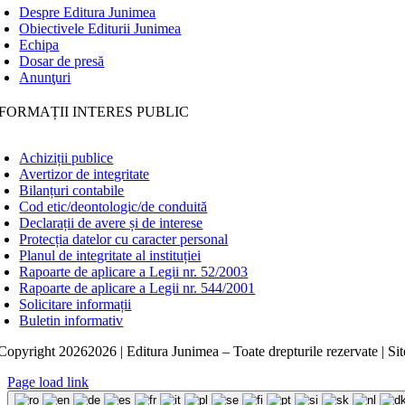
Despre Editura Junimea
Obiectivele Editurii Junimea
Echipa
Dosar de presă
Anunţuri
FORMAȚII INTERES PUBLIC
Achiziții publice
Avertizor de integritate
Bilanțuri contabile
Cod etic/deontologic/de conduită
Declarații de avere și de interese
Protecția datelor cu caracter personal
Planul de integritate al instituției
Rapoarte de aplicare a Legii nr. 52/2003
Rapoarte de aplicare a Legii nr. 544/2001
Solicitare informații
Buletin informativ
Copyright
20262026 | Editura Junimea – Toate drepturile rezervate | Sit
Page load link