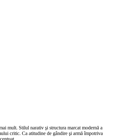
 mai mult. Stilul narativ şi structura marcat modernă a
smului critic. Ca atitudine de gândire şi armă împotriva
ccentuat.