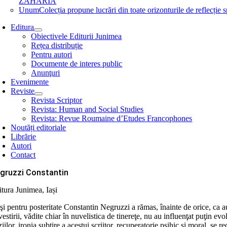
ZAHARIA
Unum
Colecția propune lucrări din toate orizonturile de refle
Editura
Obiectivele Editurii Junimea
Rețea distribuție
Pentru autori
Documente de interes public
Anunţuri
Evenimente
Reviste
Revista Scriptor
Revista: Human and Social Studies
Revista: Revue Roumaine d’Etudes Francophones
Noutăți editoriale
Librărie
Autori
Contact
gruzzi Constantin
itura Junimea, Iași
i pentru posteritate Constantin Negruzzi a rămas, înainte de orice, ca aut
estirii, vădite chiar în nuvelistica de tinereţe, nu au influenţat puţin ev
ziilor, ironia subţire a acestui scriitor, recuperatorie psihic şi moral, se