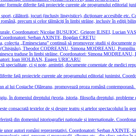
ormate/ formule diferite față proiectele curente ale programului editori
sport, călătorii, jocuri (inclusiv lingvistice), dicţionare accesibile
mba română, precum şi celor tălmăciţi în limbi străine, inclusiv în edi
i culturale. Coordonatori: Nicolae BUSUIOC, Grigore ILISEI, Lucian V
erare. Coordonatori: Șerban AXINTE, Bogdan CREŢU
ea, colecția „Eminesciana” continuă să promoveze studii și documente pri
i CIMPOI (Chișinău), Theodor CODREANU, Simona MODREANU, Pomp
 Eminescu traduse în limbi străine. Coordonatori: Simona MODREANU
oordonatori: Ioan HOLBAN, Eugen URICARU
ictă specialitate, ci și note, amintiri, documente comentate de medici 
mule diferite față proiectele curente ale programului editorial junimi
 roman al lui Costache Olăreanu, promovează proza română contempor
tigiu, în domeniul dreptului (teoria, istoria, filosofia dreptului, problem
 este consacrată textelor de și despre teatru și artelor spectacolului 
referință din domeniul istoriografiei naţionale şi internaţionale. C
tive, ale unor autori români reprezentativi. Coordonatori: Șerban AX
menologia artei, precum și monografii, albume etc., din sfera artelor în g