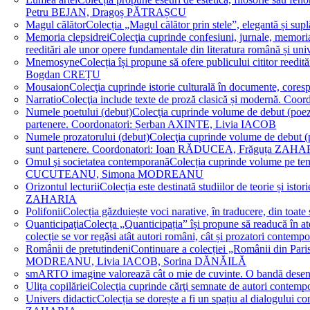
Petru BEJAN, Dragoș PĂTRAȘCU
Magul călător
Colecția „Magul călător prin stele”, elegantă și su
Memoria clepsidrei
Colecţia cuprinde confesiuni, jurnale, memorial
reeditări ale unor opere fundamentale din literatura română 
Mnemosyne
Colecția își propune să ofere publicului cititor re
Bogdan CREȚU
Mousaion
Colecţia cuprinde istorie culturală în documente, cor
Narratio
Colecţia include texte de proză clasică și modernă
Numele poetului (debut)
Colecţia cuprinde volume de debut (poezie)
partenere. Coordonatori: Șerban AXINTE, Livia IACOB
Numele prozatorului (debut)
Colecţia cuprinde volume de debut (pro
sunt partenere. Coordonatori: Ioan RĂDUCEA, Frăguța ZAH
Omul şi societatea contemporană
Colecția cuprinde volume pe teme
CUCUTEANU, Simona MODREANU
Orizontul lecturii
Colecția este destinată studiilor de teorie și i
ZAHARIA
Polifonii
Colecția găzduiește voci narative, în traducere, din 
Quanticipaţia
Colecța „Quanticipația” își propune să readucă în atenți
colecție se vor regăsi atât autori români, cât și prozatori cont
Românii de pretutindeni
Continuare a colecției „Românii din Paris
MODREANU, Livia IACOB, Sorina DĂNĂILĂ
smART
O imagine valorează cât o mie de cuvinte. O bandă des
Ulița copilăriei
Colecţia cuprinde cărţi semnate de autori contem
Univers didactic
Colecția se dorește a fi un spațiu al dialogului 