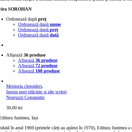
vira SOROHAN
Ordonează după
preţ
Ordonează după
nume
Ordonează după
preţ
Ordonează după
dată
Afişează
36 produse
Afişează
36 produse
Afişează
72 produse
Afişează
108 produse
Memoria clepsidrei
,
Istoria unei plăcinte şi alte scrieri
Negruzzi Constantin
30,00
lei
dată în anul 1969 (primele cărți au apărut în 1970), Editura Junimea a c