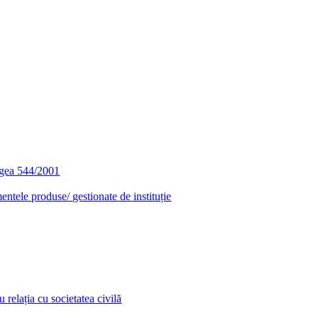
egea 544/2001
entele produse/ gestionate de instituție
relația cu societatea civilă