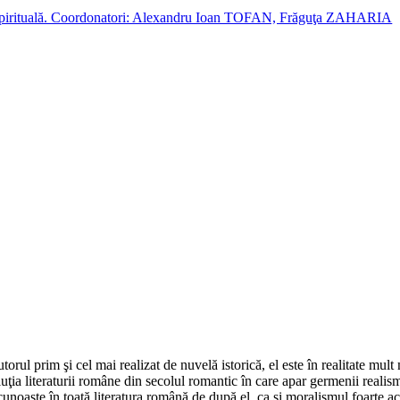
cție spirituală. Coordonatori: Alexandru Ioan TOFAN, Frăguţa ZAHARIA
orul prim şi cel mai realizat de nuvelă istorică, el este în realitate mult
oluţia literaturii române din secolul romantic în care apar germenii reali
 recunoaşte în toată literatura română de după el, ca şi moralismul foarte a