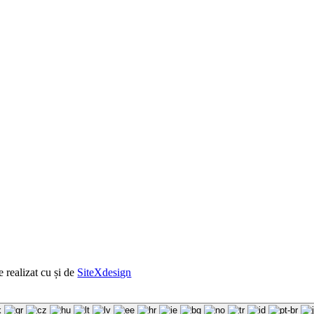
e realizat cu
și
de
SiteXdesign