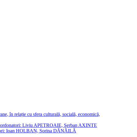
ne, în relație cu sfera culturală, socială, economică,
ane. Coordonatori: Liviu APETROAIE, Şerban AXINTE
ordonatori: Ioan HOLBAN, Sorina DĂNĂILĂ