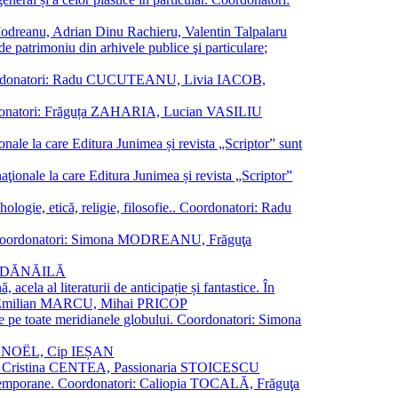
a Modreanu, Adrian Dinu Rachieru, Valentin Talpalaru
de patrimoniu din arhivele publice şi particulare;
ală. Coordonatori: Radu CUCUTEANU, Livia IACOB,
 Coordonatori: Frăguța ZAHARIA, Lucian VASILIU
ionale la care Editura Junimea și revista „Scriptor” sunt
 naţionale la care Editura Junimea și revista „Scriptor”
logie, etică, religie, filosofie.. Coordonatori: Radu
versal. Coordonatori: Simona MODREANU, Frăguţa
rina DĂNĂILĂ
 acela al literaturii de anticipație și fantastice. În
tori: Emilian MARCU, Mihai PRICOP
 de pe toate meridianele globului. Coordonatori: Simona
vier NOËL, Cip IEȘAN
natori: Cristina CENTEA, Passionaria STOICESCU
ce contemporane. Coordonatori: Caliopia TOCALĂ, Frăguţa