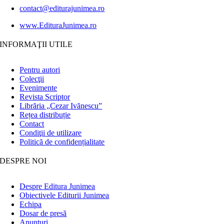
contact@editurajunimea.ro
www.EdituraJunimea.ro
INFORMAŢII UTILE
Pentru autori
Colecţii
Evenimente
Revista Scriptor
Librăria „Cezar Ivănescu”
Rețea distribuție
Contact
Condiţii de utilizare
Politică de confidențialitate
DESPRE NOI
Despre Editura Junimea
Obiectivele Editurii Junimea
Echipa
Dosar de presă
Anunţuri