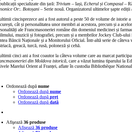
publicații specializate din țară:
Trivium
– Iași,
Echerul și Compasul
– R
sonice Or:. Botoșani
– Serie nouă. Organizatorul ultimelor șapte ediți
 ultimii cincisprezece ani a fost autorul a peste 50 de volume de istori
urești, cât și personalitatea unor membri ai acestora, precum și a acelor
sonalități ale Francmasoneriei române din domeniul medicinei și farmaciei, 
filmului, muzicii și fotografiei, precum și a membrilor Jockey Club-ului ieș
ntea Băncii Naționale și a Monitorului Oficial. Într-altă serie de câtev
triacă, greacă, turcă, rusă, poloneză și cehă.
 ultimii cinci ani a fost coautor la câteva volume care au marcat partic
ancmasoneriei din Moldova istorică
, care a văzut lumina tiparului la E
ivele Marelui Orient al Franței, aflate în custodia Bibliothèque Nationa
Ordonează după
nume
Ordonează după
nume
Ordonează după
preţ
Ordonează după
dată
Afişează
36 produse
Afişează
36 produse