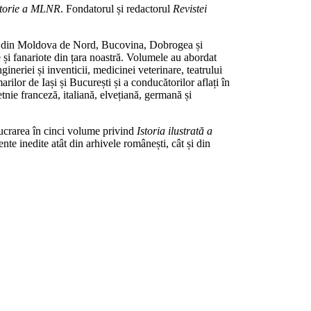
storie a MLNR
. Fondatorul și redactorul
Revistei
nice din Moldova de Nord, Bucovina, Dobrogea și
 și fanariote din țara noastră. Volumele au abordat
ineriei și inventicii, medicinei veterinare, teatrului
arilor de Iași și București și a conducătorilor aflați în
tnie franceză, italiană, elvețiană, germană și
lucrarea în cinci volume privind
Istoria ilustrată a
te inedite atât din arhivele românești, cât și din