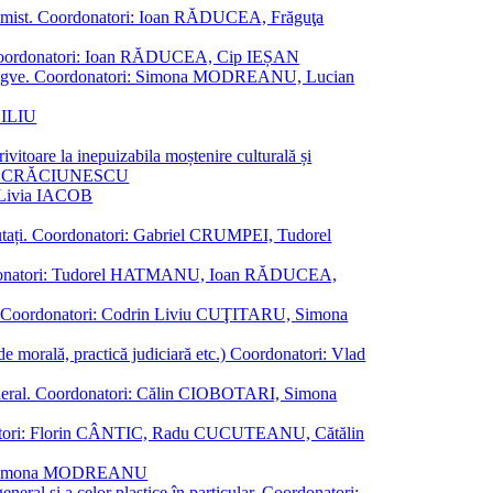
al junimist. Coordonatori: Ioan RĂDUCEA, Frăguţa
 etc. Coordonatori: Ioan RĂDUCEA, Cip IEȘAN
ţii bilingve. Coordonatori: Simona MODREANU, Lucian
ASILIU
vitoare la inepuizabila moștenire culturală și
iliu CRĂCIUNESCU
, Livia IACOB
reputați. Coordonatori: Gabriel CRUMPEI, Tudorel
st. Coordonatori: Tudorel HATMANU, Ioan RĂDUCEA,
ană. Coordonatori: Codrin Liviu CUŢITARU, Simona
e de morală, practică judiciară etc.) Coordonatori: Vlad
în general. Coordonatori: Călin CIOBOTARI, Simona
oordonatori: Florin CÂNTIC, Radu CUCUTEANU, Cătălin
INTE, Simona MODREANU
eneral și a celor plastice în particular. Coordonatori: