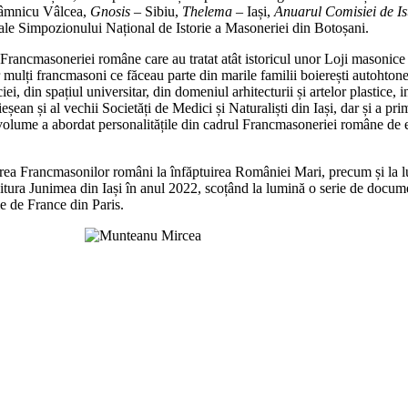
âmnicu Vâlcea,
Gnosis
– Sibiu,
Thelema
– Iași,
Anuarul Comisiei de I
i ale Simpozionului Național de Istorie a Masoneriei din Botoșani.
e a Francmasoneriei române care au tratat atât istoricul unor Loji maso
 mulți francmasoni ce făceau parte din marile familii boierești autohtone
din spațiul universitar, din domeniul arhitecturii și artelor plastice, ing
ean și al vechii Societăți de Medici și Naturaliști din Iași, dar și a prim
a volume a abordat personalitățile din cadrul Francmasoneriei române de e
iparea Francmasonilor români la înfăptuirea României Mari, precum și la 
ditura Junimea din Iași în anul 2022, scoțând la lumină o serie de documen
le de France din Paris.