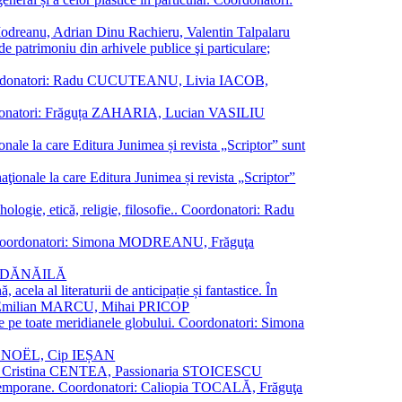
a Modreanu, Adrian Dinu Rachieru, Valentin Talpalaru
de patrimoniu din arhivele publice şi particulare;
ală. Coordonatori: Radu CUCUTEANU, Livia IACOB,
 Coordonatori: Frăguța ZAHARIA, Lucian VASILIU
ionale la care Editura Junimea și revista „Scriptor” sunt
 naţionale la care Editura Junimea și revista „Scriptor”
logie, etică, religie, filosofie.. Coordonatori: Radu
versal. Coordonatori: Simona MODREANU, Frăguţa
rina DĂNĂILĂ
 acela al literaturii de anticipație și fantastice. În
tori: Emilian MARCU, Mihai PRICOP
 de pe toate meridianele globului. Coordonatori: Simona
vier NOËL, Cip IEȘAN
natori: Cristina CENTEA, Passionaria STOICESCU
ce contemporane. Coordonatori: Caliopia TOCALĂ, Frăguţa