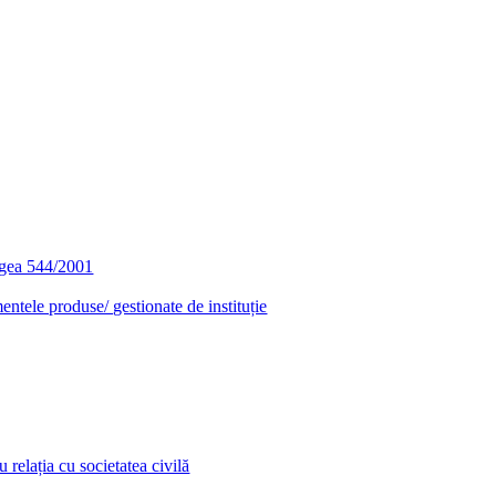
egea 544/2001
entele produse/ gestionate de instituție
relația cu societatea civilă