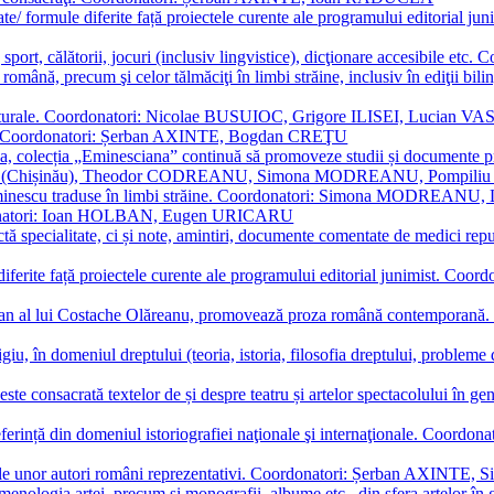
ormate/ formule diferite față proiectele curente ale programului editori
sport, călătorii, jocuri (inclusiv lingvistice), dicţionare accesibile
mba română, precum şi celor tălmăciţi în limbi străine, inclusiv în edi
i culturale. Coordonatori: Nicolae BUSUIOC, Grigore ILISEI, Lucian V
erare. Coordonatori: Șerban AXINTE, Bogdan CREŢU
ea, colecția „Eminesciana” continuă să promoveze studii și documente pri
i CIMPOI (Chișinău), Theodor CODREANU, Simona MODREANU, Pomp
 Eminescu traduse în limbi străine. Coordonatori: Simona MODREANU
oordonatori: Ioan HOLBAN, Eugen URICARU
ictă specialitate, ci și note, amintiri, documente comentate de medici 
mule diferite față proiectele curente ale programului editorial junimi
 roman al lui Costache Olăreanu, promovează proza română contempor
tigiu, în domeniul dreptului (teoria, istoria, filosofia dreptului, problem
 este consacrată textelor de și despre teatru și artelor spectacolului 
referință din domeniul istoriografiei naţionale şi internaţionale. C
tive, ale unor autori români reprezentativi. Coordonatori: Șerban AX
menologia artei, precum și monografii, albume etc., din sfera artelor în g