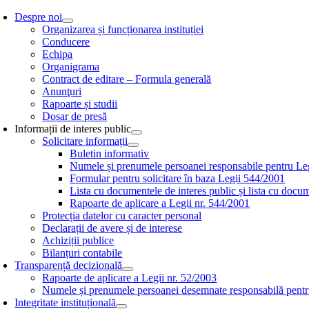
Skip
Despre noi
to
Organizarea și funcționarea instituției
content
Conducere
Echipa
Organigrama
Contract de editare – Formula generală
Anunţuri
Rapoarte și studii
Dosar de presă
Informații de interes public
Solicitare informații
Buletin informativ
Numele și prenumele persoanei responsabile pentru L
Formular pentru solicitare în baza Legii 544/2001
Lista cu documentele de interes public și lista cu docum
Rapoarte de aplicare a Legii nr. 544/2001
Protecția datelor cu caracter personal
Declarații de avere și de interese
Achiziții publice
Bilanțuri contabile
Transparență decizională
Rapoarte de aplicare a Legii nr. 52/2003
Numele și prenumele persoanei desemnate responsabilă pentru 
Integritate instituțională