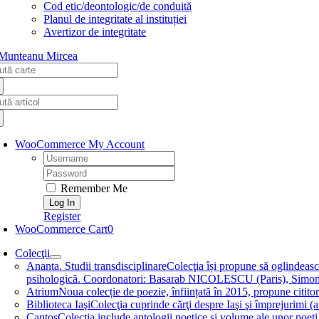
Cod etic/deontologic/de conduită
Planul de integritate al instituției
Avertizor de integritate
arch
:
arch
:
WooCommerce My Account
Username:
Password:
Remember Me
Register
WooCommerce Cart
0
Colecţii
Ananta. Studii transdisciplinare
Colecţia își propune să oglindească
psihologică. Coordonatori: Basarab NICOLESCU (Paris), 
Atrium
Noua colecție de poezie, înființată în 2015, propune ci
Biblioteca Iaşi
Colecţia cuprinde cărţi despre Iaşi şi împrejurim
Cantos
Colecţia include antologii poetice și volume ale unor 