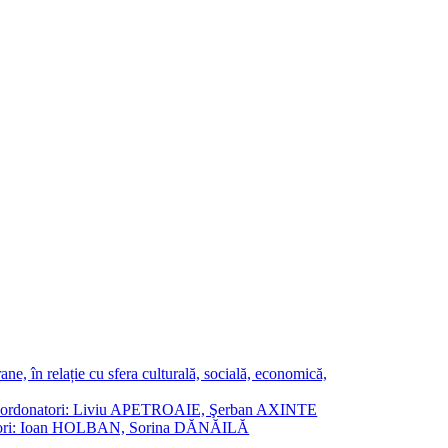
ne, în relație cu sfera culturală, socială, economică,
ane. Coordonatori: Liviu APETROAIE, Şerban AXINTE
ordonatori: Ioan HOLBAN, Sorina DĂNĂILĂ