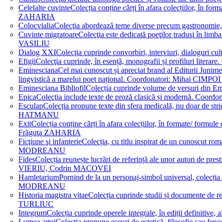
Celelalte cuvinte
Colecția conține cărți în afara colecțiilor, în f
ZAHARIA
Colocvialia
Colecţia abordează teme diverse precum gastronomie, 
Cuvinte migratoare
Colecţia este dedicată poeţilor traduşi în li
VASILIU
Dialog XXI
Colecţia cuprinde convorbiri, interviuri, dialogur
Efigii
Colecţia cuprinde, în esență, monografii și profiluri lit
Eminesciana
Cel mai cunoscut și apreciat brand al Editurii Junim
lingvistică a marelui poet național. Coordonatori: Miha
Eminesciana Bibliofil
Colecția cuprinde volume de versuri din
Epica
Colecţia include texte de proză clasică și modernă. C
Esculap
Colecția propune texte din sfera medicală, nu doar de str
HATMANU
Exit
Colecția conține cărți în afara colecțiilor, în formate/ for
Frăguţa ZAHARIA
Ficţiune şi infanterie
Colecția, cu titlu inspirat de un cunoscut
MODREANU
Fides
Colecția reunește lucrări de referință ale unor autori de pres
VIERIU, Codrin MACOVEI
Hamletarium
Pornind de la un personaj-simbol universal, colecția
MODREANU
Historia magistra vitae
Colecția cuprinde studii și documente de 
TURLIUC
Integrum
Colecția cuprinde operele integrale, în ediții defini
Lumea artei
Colecția propune eseuri de estetică, filosofie sau feno