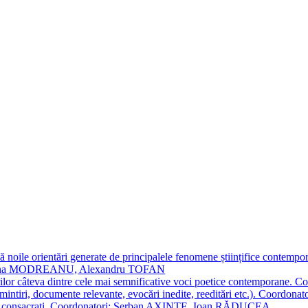
 noile orientări generate de principalele fenomene științifice contempora
Simona MODREANU, Alexandru TOFAN
titorilor câteva dintre cele mai semnificative voci poetice contempor
i (amintiri, documente relevante, evocări inedite, reeditări etc.). Co
poeți consacraţi. Coordonatori: Șerban AXINTE, Ioan RĂDUCEA