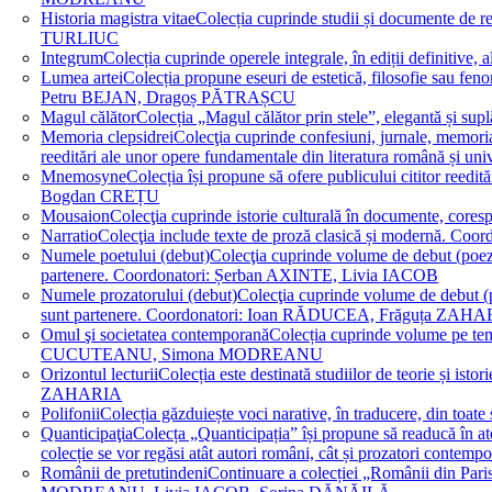
Historia magistra vitae
Colecția cuprinde studii și documente de 
TURLIUC
Integrum
Colecția cuprinde operele integrale, în ediții defini
Lumea artei
Colecția propune eseuri de estetică, filosofie sau feno
Petru BEJAN, Dragoș PĂTRAȘCU
Magul călător
Colecția „Magul călător prin stele”, elegantă și su
Memoria clepsidrei
Colecţia cuprinde confesiuni, jurnale, memorial
reeditări ale unor opere fundamentale din literatura română 
Mnemosyne
Colecția își propune să ofere publicului cititor re
Bogdan CREȚU
Mousaion
Colecţia cuprinde istorie culturală în documente, cor
Narratio
Colecţia include texte de proză clasică și modernă
Numele poetului (debut)
Colecţia cuprinde volume de debut (poezie)
partenere. Coordonatori: Șerban AXINTE, Livia IACOB
Numele prozatorului (debut)
Colecţia cuprinde volume de debut (pro
sunt partenere. Coordonatori: Ioan RĂDUCEA, Frăguța ZAH
Omul şi societatea contemporană
Colecția cuprinde volume pe teme
CUCUTEANU, Simona MODREANU
Orizontul lecturii
Colecția este destinată studiilor de teorie și i
ZAHARIA
Polifonii
Colecția găzduiește voci narative, în traducere, din 
Quanticipaţia
Colecța „Quanticipația” își propune să readucă în atenți
colecție se vor regăsi atât autori români, cât și prozatori cont
Românii de pretutindeni
Continuare a colecției „Românii din Paris