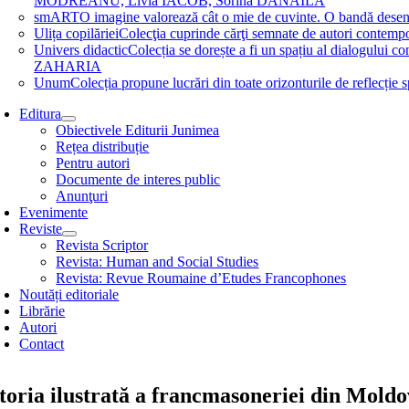
MODREANU, Livia IACOB, Sorina DĂNĂILĂ
smART
O imagine valorează cât o mie de cuvinte. O bandă des
Ulița copilăriei
Colecţia cuprinde cărţi semnate de autori contem
Univers didactic
Colecția se dorește a fi un spațiu al dialogului 
ZAHARIA
Unum
Colecția propune lucrări din toate orizonturile de refle
Editura
Obiectivele Editurii Junimea
Rețea distribuție
Pentru autori
Documente de interes public
Anunţuri
Evenimente
Reviste
Revista Scriptor
Revista: Human and Social Studies
Revista: Revue Roumaine d’Etudes Francophones
Noutăți editoriale
Librărie
Autori
Contact
storia ilustrată a francmasoneriei din Moldo