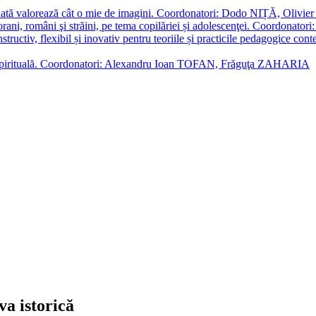
enată valorează cât o mie de imagini. Coordonatori: Dodo NIȚĂ, Oli
porani, români şi străini, pe tema copilăriei și adolescenţei. Coordo
constructiv, flexibil și inovativ pentru teoriile și practicile pedagogi
cție spirituală. Coordonatori: Alexandru Ioan TOFAN, Frăguţa ZAHARIA
va istorică