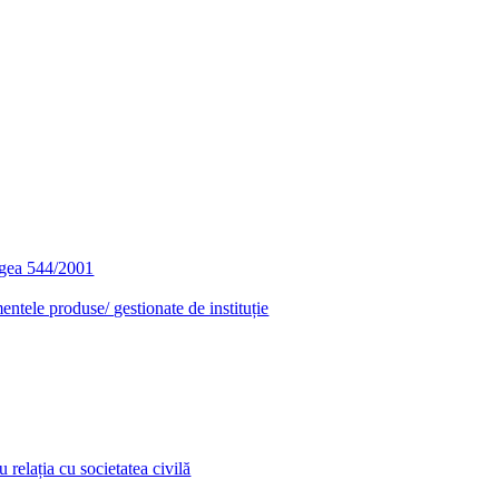
egea 544/2001
entele produse/ gestionate de instituție
relația cu societatea civilă