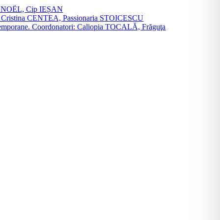
vier NOËL, Cip IEȘAN
natori: Cristina CENTEA, Passionaria STOICESCU
ce contemporane. Coordonatori: Caliopia TOCALĂ, Frăguţa