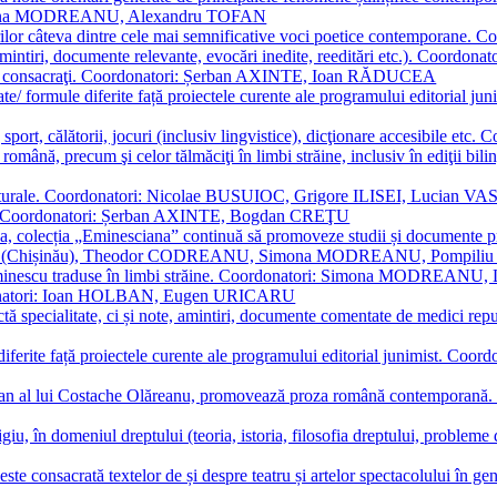
Simona MODREANU, Alexandru TOFAN
titorilor câteva dintre cele mai semnificative voci poetice contempor
i (amintiri, documente relevante, evocări inedite, reeditări etc.). Co
poeți consacraţi. Coordonatori: Șerban AXINTE, Ioan RĂDUCEA
ormate/ formule diferite față proiectele curente ale programului editori
sport, călătorii, jocuri (inclusiv lingvistice), dicţionare accesibile
mba română, precum şi celor tălmăciţi în limbi străine, inclusiv în edi
i culturale. Coordonatori: Nicolae BUSUIOC, Grigore ILISEI, Lucian V
erare. Coordonatori: Șerban AXINTE, Bogdan CREŢU
ea, colecția „Eminesciana” continuă să promoveze studii și documente pri
i CIMPOI (Chișinău), Theodor CODREANU, Simona MODREANU, Pomp
 Eminescu traduse în limbi străine. Coordonatori: Simona MODREANU
oordonatori: Ioan HOLBAN, Eugen URICARU
ictă specialitate, ci și note, amintiri, documente comentate de medici 
mule diferite față proiectele curente ale programului editorial junimi
 roman al lui Costache Olăreanu, promovează proza română contempor
tigiu, în domeniul dreptului (teoria, istoria, filosofia dreptului, problem
 este consacrată textelor de și despre teatru și artelor spectacolului 