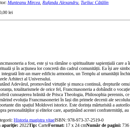
tor:
Munteanu Mircea
,
Rufanda Alexandru
,
Turliuc Cătălin
0,00
lei
titate
oria
strată
ancmasoneriei
n
ldova
orică
ncmasoneria a fost, este și va rămâne o spiritualitate sapiențială care a
rituală și în acțiunea lor concretă din cadrul comunității. Ea își are simbol
fi integrată într-un mare edificiu armonios, un Templu al umanității înch
rele Arhitect al Universului.
utând Adevărul, promovând virtuțile și munca continuă, drepturile omului,
oranța, totalitarismele de orice fel, Francmasoneria a dobândit o vocație 
 oferă cunoașterea hrănită de Prisca Theologia, Philosophia perennis, ce
ărind evoluția Francmasoneriei în Iași din primele decenii ale secolului
ortante din spațiul Moldovei istorice. Este dorința mărturisită a autorilor
pra personalităților și elitelor care, aparținând acestei confraternități, au
tegorii:
Historia magistra vitae
ISBN:
978-973-37-2519-0
 apariţie:
2022
Tip:
Carte
Format:
17 x 24 cm
Număr de pagini:
736