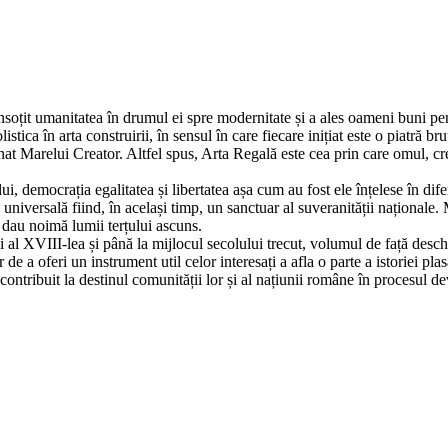
 însoțit umanitatea în drumul ei spre modernitate și a ales oameni buni pe
istica în arta construirii, în sensul în care fiecare inițiat este o piatră br
inat Marelui Creator. Altfel spus, Arta Regală este cea prin care omul, 
 democrația egalitatea și libertatea așa cum au fost ele înțelese în dif
universală fiind, în același timp, un sanctuar al suveranității naționale.
 dau noimă lumii terțului ascuns.
 al XVIII-lea și până la mijlocul secolului trecut, volumul de față desch
 de a oferi un instrument util celor interesați a afla o parte a istoriei p
 contribuit la destinul comunității lor și al națiunii române în procesul dev