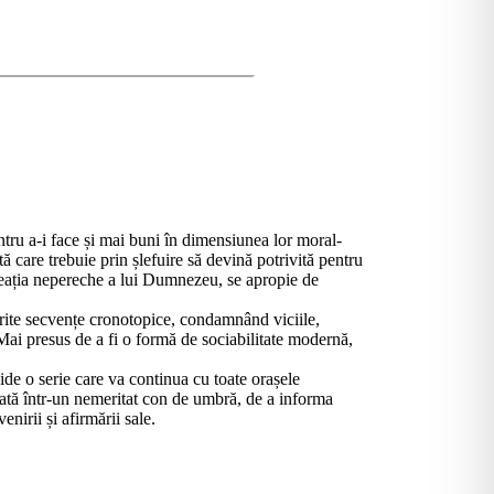
ntru a-i face și mai buni în dimensiunea lor moral-
ută care trebuie prin șlefuire să devină potrivită pentru
creația nepereche a lui Dumnezeu, se apropie de
erite secvențe cronotopice, condamnând viciile,
 Mai presus de a fi o formă de sociabilitate modernă,
ide o serie care va continua cu toate orașele
lasată într-un nemeritat con de umbră, de a informa
enirii și afirmării sale.