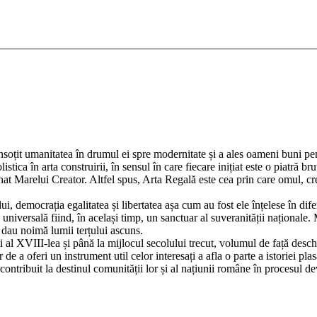
Adaugă în coș
 însoțit umanitatea în drumul ei spre modernitate și a ales oameni buni pe
istica în arta construirii, în sensul în care fiecare inițiat este o piatră br
inat Marelui Creator. Altfel spus, Arta Regală este cea prin care omul, 
 democrația egalitatea și libertatea așa cum au fost ele înțelese în dif
universală fiind, în același timp, un sanctuar al suveranității naționale.
 dau noimă lumii terțului ascuns.
 al XVIII-lea și până la mijlocul secolului trecut, volumul de față desch
 de a oferi un instrument util celor interesați a afla o parte a istoriei p
 contribuit la destinul comunității lor și al națiunii române în procesul dev