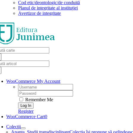
Cod etic/deontologic/de conduită
Planul de integritate al instituției
Avertizor de integritate
arch
:
arch
:
WooCommerce My Account
Username:
Password:
Remember Me
Register
WooCommerce Cart
0
Colecţii
Ananta. Studii transdisciplinare
Colecţia își propune să oglindească