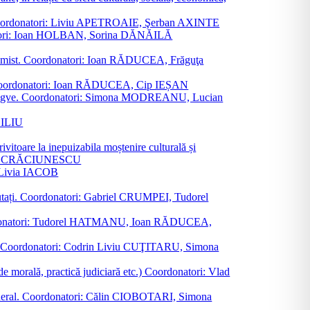
ane. Coordonatori: Liviu APETROAIE, Şerban AXINTE
ordonatori: Ioan HOLBAN, Sorina DĂNĂILĂ
al junimist. Coordonatori: Ioan RĂDUCEA, Frăguţa
 etc. Coordonatori: Ioan RĂDUCEA, Cip IEȘAN
ţii bilingve. Coordonatori: Simona MODREANU, Lucian
ASILIU
vitoare la inepuizabila moștenire culturală și
iliu CRĂCIUNESCU
, Livia IACOB
reputați. Coordonatori: Gabriel CRUMPEI, Tudorel
st. Coordonatori: Tudorel HATMANU, Ioan RĂDUCEA,
ană. Coordonatori: Codrin Liviu CUŢITARU, Simona
e de morală, practică judiciară etc.) Coordonatori: Vlad
în general. Coordonatori: Călin CIOBOTARI, Simona