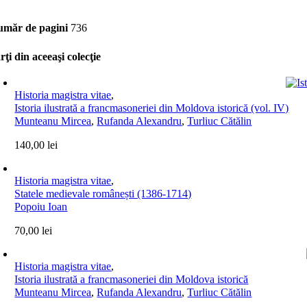
măr de pagini
736
rţi din aceeaşi colecţie
Historia magistra vitae
,
Istoria ilustrată a francmasoneriei din Moldova istorică (vol. IV)
Munteanu Mircea
,
Rufanda Alexandru
,
Turliuc Cătălin
140,00
lei
Historia magistra vitae
,
Statele medievale românești (1386-1714)
Popoiu Ioan
70,00
lei
Historia magistra vitae
,
Istoria ilustrată a francmasoneriei din Moldova istorică
Munteanu Mircea
,
Rufanda Alexandru
,
Turliuc Cătălin