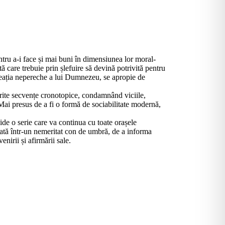
ntru a-i face și mai buni în dimensiunea lor moral-
ută care trebuie prin șlefuire să devină potrivită pentru
creația nepereche a lui Dumnezeu, se apropie de
erite secvențe cronotopice, condamnând viciile,
 Mai presus de a fi o formă de sociabilitate modernă,
ide o serie care va continua cu toate orașele
lasată într-un nemeritat con de umbră, de a informa
enirii și afirmării sale.