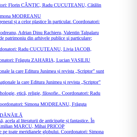
oordonatori: Florin CÂNTIC, Radu CUCUTEANU, Cătălin
INTE, Simona MODREANU
eneral și a celor plastice în particular. Coordonatori:
a Modreanu, Adrian Dinu Rachieru, Valentin Talpalaru
de patrimoniu din arhivele publice şi particulare;
ală. Coordonatori: Radu CUCUTEANU, Livia IACOB,
 Coordonatori: Frăguța ZAHARIA, Lucian VASILIU
ionale la care Editura Junimea și revista „Scriptor” sunt
 naţionale la care Editura Junimea și revista „Scriptor”
logie, etică, religie, filosofie.. Coordonatori: Radu
versal. Coordonatori: Simona MODREANU, Frăguţa
rina DĂNĂILĂ
 acela al literaturii de anticipație și fantastice. În
tori: Emilian MARCU, Mihai PRICOP
 de pe toate meridianele globului. Coordonatori: Simona