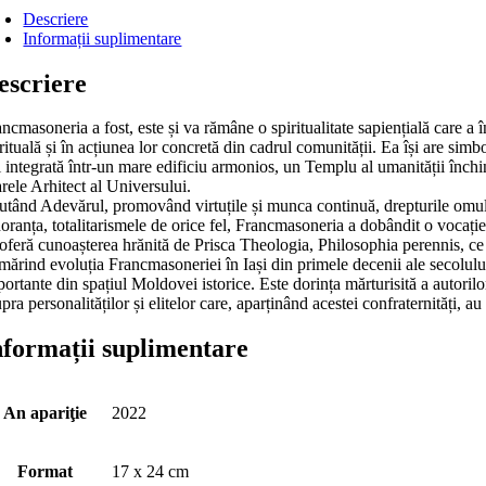
Descriere
Informații suplimentare
escriere
ncmasoneria a fost, este și va rămâne o spiritualitate sapiențială care a
rituală și în acțiunea lor concretă din cadrul comunității. Ea își are simbol
fi integrată într-un mare edificiu armonios, un Templu al umanității înch
rele Arhitect al Universului.
utând Adevărul, promovând virtuțile și munca continuă, drepturile omului,
oranța, totalitarismele de orice fel, Francmasoneria a dobândit o vocație 
 oferă cunoașterea hrănită de Prisca Theologia, Philosophia perennis, ce
ărind evoluția Francmasoneriei în Iași din primele decenii ale secolului
ortante din spațiul Moldovei istorice. Este dorința mărturisită a autorilor
pra personalităților și elitelor care, aparținând acestei confraternități, au
nformații suplimentare
An apariţie
2022
Format
17 x 24 cm