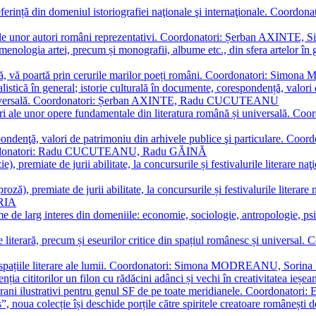
referință din domeniul istoriografiei naţionale şi internaţionale. C
tive, ale unor autori români reprezentativi. Coordonatori: Șerban AX
menologia artei, precum și monografii, albume etc., din sfera artelor în g
plă, vă poartă prin cerurile marilor poeți români. Coordonatori: Simon
istică în general; istorie culturală în documente, corespondență, valori 
și universală. Coordonatori: Șerban AXINTE, Radu CUCUTEANU
editări ale unor opere fundamentale din literatura română și univers
espondenţă, valori de patrimoniu din arhivele publice şi particulare.
. Coordonatori: Radu CUCUTEANU, Radu GĂINĂ
, premiate de jurii abilitate, la concursurile și festivalurile literare naţ
ză), premiate de jurii abilitate, la concursurile și festivalurile literare
ARIA
 de larg interes din domeniile: economie, sociologie, antropologie, psiho
storie literară, precum și eseurilor critice din spațiul românesc și uni
toate spațiile literare ale lumii. Coordonatori: Simona MODREANU, So
a cititorilor un filon cu rădăcini adânci și vechi în creativitatea ieșeană,
emporani ilustrativi pentru genul SF de pe toate meridianele. Coordona
”, noua colecție își deschide porțile către spiritele creatoare românești