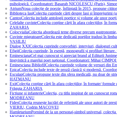
psihologică. Coordonatori: Basarab NICOLESCU (Paris), 
Atrium
Noua colecție de poezie, înființată în 2015, propune ci
Biblioteca Iaşi
Colecţia cuprinde cărţi despre Iaşi şi împrejurim
Cantos
Colecţia include antologii poetice și volume ale unor 
Celelalte cuvinte
Colecția conține cărți în afara colecțiilor, în f
ZAHARIA
Colocvialia
Colecţia abordează teme diverse precum gastronomie, 
Cuvinte migratoare
Colecţia este dedicată poeţilor traduşi în li
VASILIU
Dialog XXI
Colecţia cuprinde convorbiri, interviuri, dialogur
Efigii
Colecţia cuprinde, în esență, monografii și profiluri lit
Eminesciana
Cel mai cunoscut și apreciat brand al Editurii Junim
lingvistică a marelui poet național. Coordonatori: Miha
Eminesciana Bibliofil
Colecția cuprinde volume de versuri din
Epica
Colecţia include texte de proză clasică și modernă. C
Esculap
Colecția propune texte din sfera medicală, nu doar de str
HATMANU
Exit
Colecția conține cărți în afara colecțiilor, în formate/ for
Frăguţa ZAHARIA
Ficţiune şi infanterie
Colecția, cu titlu inspirat de un cunoscut
MODREANU
Fides
Colecția reunește lucrări de referință ale unor autori de pres
VIERIU, Codrin MACOVEI
Hamletarium
Pornind de la un personaj-simbol universal, colecția
MODREANU