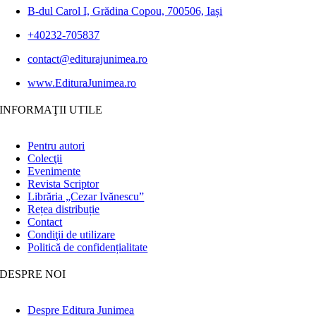
B-dul Carol I, Grădina Copou, 700506, Iași
+40232-705837
contact@editurajunimea.ro
www.EdituraJunimea.ro
INFORMAŢII UTILE
Pentru autori
Colecţii
Evenimente
Revista Scriptor
Librăria „Cezar Ivănescu”
Rețea distribuție
Contact
Condiţii de utilizare
Politică de confidențialitate
DESPRE NOI
Despre Editura Junimea