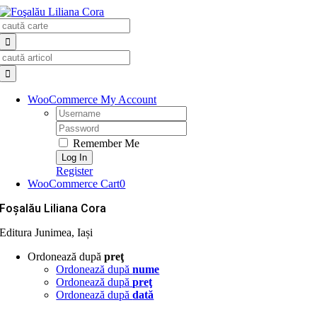
Skip
Search
to
for:
content
Search
for:
WooCommerce My Account
Username:
Password:
Remember Me
Register
WooCommerce Cart
0
Foşalău Liliana Cora
Editura Junimea, Iași
Ordonează după
preţ
Ordonează după
nume
Ordonează după
preţ
Ordonează după
dată