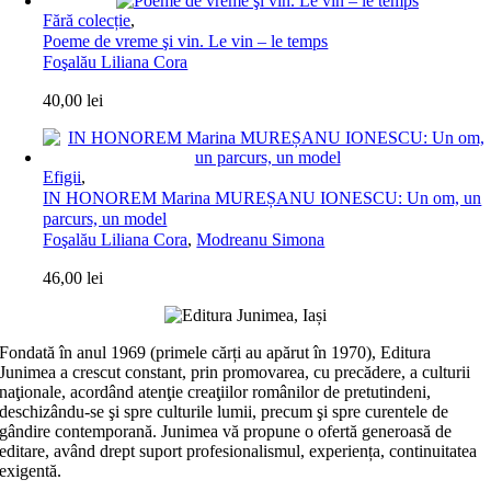
Fără colecție
,
Poeme de vreme şi vin. Le vin – le temps
Foşalău Liliana Cora
40,00
lei
Efigii
,
IN HONOREM Marina MUREȘANU IONESCU: Un om, un
parcurs, un model
Foşalău Liliana Cora
,
Modreanu Simona
46,00
lei
Fondată în anul 1969 (primele cărți au apărut în 1970), Editura
Junimea a crescut constant, prin promovarea, cu precădere, a culturii
naţionale, acordând atenţie creaţiilor românilor de pretutindeni,
deschizându-se şi spre culturile lumii, precum şi spre curentele de
gândire contemporană. Junimea vă propune o ofertă generoasă de
editare, având drept suport profesionalismul, experiența, continuitatea
exigentă.