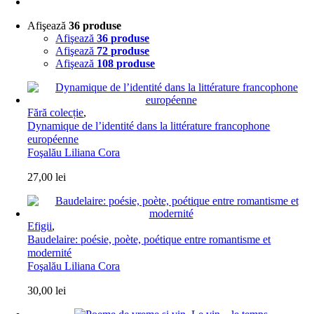
Afişează
36 produse
Afişează
36 produse
Afişează
72 produse
Afişează
108 produse
Fără colecție
,
Dynamique de l’identité dans la littérature francophone
européenne
Foşalău Liliana Cora
27,00
lei
Efigii
,
Baudelaire: poésie, poète, poétique entre romantisme et
modernité
Foşalău Liliana Cora
30,00
lei