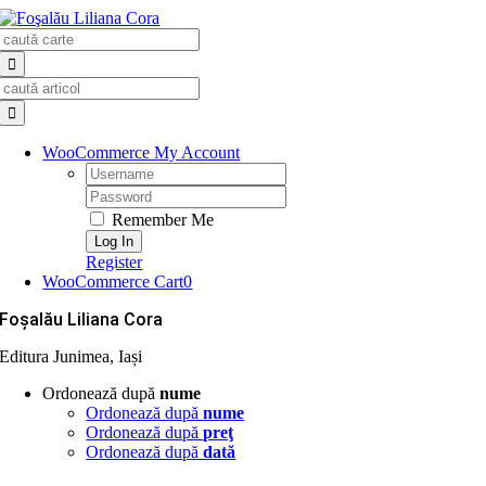
Skip
Search
to
for:
content
Search
for:
WooCommerce My Account
Username:
Password:
Remember Me
Register
WooCommerce Cart
0
Foşalău Liliana Cora
Editura Junimea, Iași
Ordonează după
nume
Ordonează după
nume
Ordonează după
preţ
Ordonează după
dată