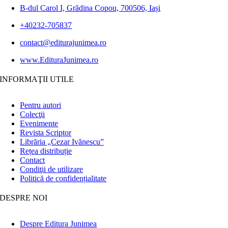
B-dul Carol I, Grădina Copou, 700506, Iași
+40232-705837
contact@editurajunimea.ro
www.EdituraJunimea.ro
INFORMAŢII UTILE
Pentru autori
Colecţii
Evenimente
Revista Scriptor
Librăria „Cezar Ivănescu”
Rețea distribuție
Contact
Condiţii de utilizare
Politică de confidențialitate
DESPRE NOI
Despre Editura Junimea