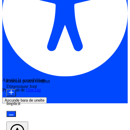
Ajustări la accesibilitate
Extensii pentru conținut
Dimensiune font
Propulsat de
OneTap
Ascunde bara de unelte
Implicit