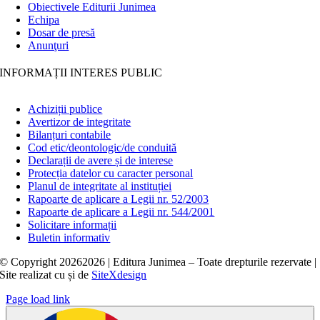
Obiectivele Editurii Junimea
Echipa
Dosar de presă
Anunţuri
INFORMAȚII INTERES PUBLIC
Achiziții publice
Avertizor de integritate
Bilanțuri contabile
Cod etic/deontologic/de conduită
Declarații de avere și de interese
Protecția datelor cu caracter personal
Planul de integritate al instituției
Rapoarte de aplicare a Legii nr. 52/2003
Rapoarte de aplicare a Legii nr. 544/2001
Solicitare informații
Buletin informativ
© Copyright
20262026 | Editura Junimea – Toate drepturile rezervate |
Site realizat cu
și
de
SiteXdesign
Page load link