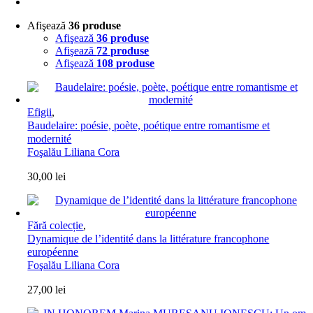
Afişează
36 produse
Afişează
36 produse
Afişează
72 produse
Afişează
108 produse
Efigii
,
Baudelaire: poésie, poète, poétique entre romantisme et
modernité
Foşalău Liliana Cora
30,00
lei
Fără colecție
,
Dynamique de l’identité dans la littérature francophone
européenne
Foşalău Liliana Cora
27,00
lei