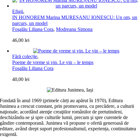
Efigii
,
IN HONOREM Marina MUREȘANU IONESCU: Un om, un
parcurs, un model
Foşalău Liliana Cora
,
Modreanu Simona
46,00
lei
Fără colecție
,
Poeme de vreme şi vin. Le vin – le temps
Foşalău Liliana Cora
40,00
lei
Fondată în anul 1969 (primele cărți au apărut în 1970), Editura
Junimea a crescut constant, prin promovarea, cu precădere, a culturii
naţionale, acordând atenţie creaţiilor românilor de pretutindeni,
deschizându-se şi spre culturile lumii, precum şi spre curentele de
gândire contemporană. Junimea vă propune o ofertă generoasă de
editare, având drept suport profesionalismul, experiența, continuitatea
exigentă.