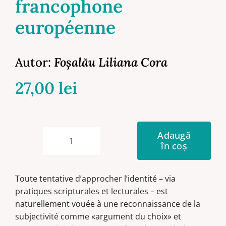
francophone
européenne
Autor:
Foşalău Liliana Cora
27,00
lei
Adaugă
în coș
Cantitate
Dynamique
de
Toute tentative d’approcher l’identité – via
l’identité
pratiques scripturales et lecturales – est
dans
naturellement vouée à une reconnaissance de la
la
subjectivité comme «argument du choix» et
littérature