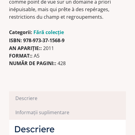
comme point de vue sur un domaine a priori
francophone
inépuisable, mais qui prête à des repérages,
européenne
restrictions du champ et regroupements.
Categorii:
Fără colecție
ISBN:
978-973-37-1568-9
AN APARIŢIE::
2011
FORMAT::
A5
NUMĂR DE PAGINI::
428
Descriere
Informații suplimentare
Descriere