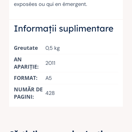
exposées ou qui en émergent.
Informații suplimentare
Greutate
0,5 kg
AN
2011
APARIŢIE:
FORMAT:
A5
NUMĂR DE
428
PAGINI: