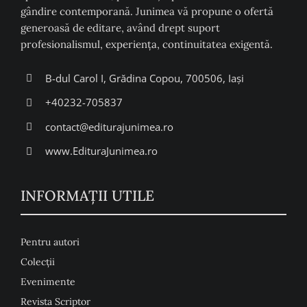
gândire contemporană. Junimea vă propune o ofertă
generoasă de editare, având drept suport
profesionalismul, experiența, continuitatea exigentă.
B-dul Carol I, Grădina Copou, 700506, Iași
+40232-705837
contact@editurajunimea.ro
www.EdituraJunimea.ro
INFORMAŢII UTILE
Pentru autori
Colecţii
Evenimente
Revista Scriptor