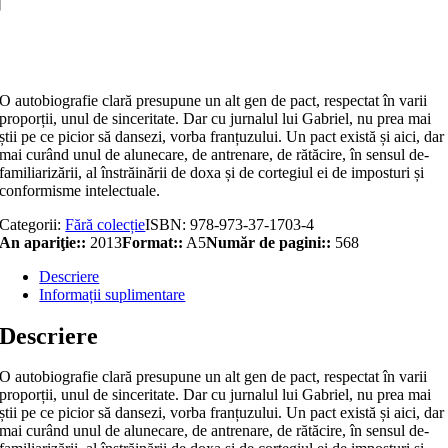
alternativ
Adaugă în coș
O autobiografie clară presupune un alt gen de pact, respectat în varii
proporții, unul de sinceritate. Dar cu jurnalul lui Gabriel, nu prea mai
știi pe ce picior să dansezi, vorba franțuzului. Un pact există și aici, dar
mai curând unul de alunecare, de antrenare, de rătăcire, în sensul de-
familiarizării, al înstrăinării de doxa și de cortegiul ei de imposturi și
conformisme intelectuale.
Categorii:
Fără colecție
ISBN:
978-973-37-1703-4
An apariţie::
2013
Format::
A5
Număr de pagini::
568
Descriere
Informații suplimentare
Descriere
O autobiografie clară presupune un alt gen de pact, respectat în varii
proporții, unul de sinceritate. Dar cu jurnalul lui Gabriel, nu prea mai
știi pe ce picior să dansezi, vorba franțuzului. Un pact există și aici, dar
mai curând unul de alunecare, de antrenare, de rătăcire, în sensul de-