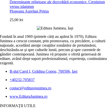
Determinante religioase ale dezvoltării economice. Creştinism
versus islamism
Plopeanu Aurelian Petruş
25,00
lei
Fondată în anul 1969 (primele cărți au apărut în 1970), Editura
Junimea a crescut constant, prin promovarea, cu precădere, a culturii
naţionale, acordând atenţie creaţiilor românilor de pretutindeni,
deschizându-se şi spre culturile lumii, precum şi spre curentele de
gândire contemporană. Junimea vă propune o ofertă generoasă de
editare, având drept suport profesionalismul, experiența, continuitatea
exigentă.
B-dul Carol I, Grădina Copou, 700506, Iași
+40232-705837
contact@editurajunimea.ro
www.EdituraJunimea.ro
INFORMAŢII UTILE