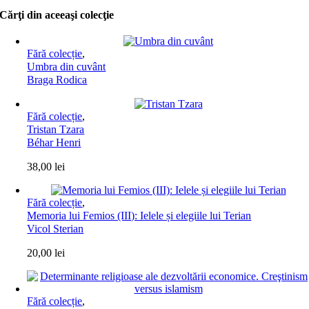
Cărţi din aceeaşi colecţie
Fără colecție
,
Umbra din cuvânt
Braga Rodica
Fără colecție
,
Tristan Tzara
Béhar Henri
38,00
lei
Fără colecție
,
Memoria lui Femios (III): Ielele și elegiile lui Terian
Vicol Sterian
20,00
lei
Fără colecție
,