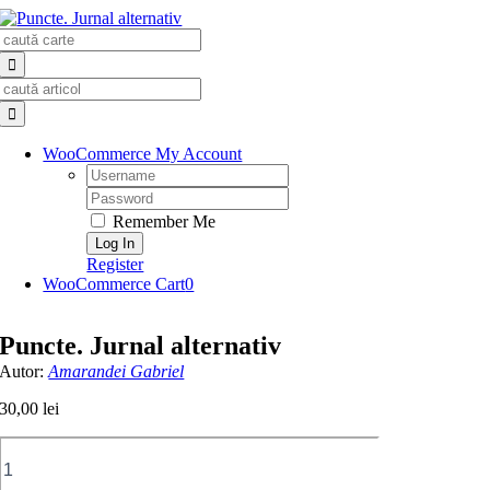
Skip
Search
to
for:
content
Search
for:
WooCommerce My Account
Username:
Password:
Remember Me
Register
WooCommerce Cart
0
Puncte. Jurnal alternativ
Autor:
Amarandei Gabriel
30,00
lei
Cantitate
Puncte.
Jurnal