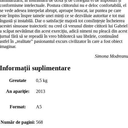
familiarizării, al înstrăinării de doxa și de cortegiul ei de imposturi și
conformisme intelectuale. Postura cititorului nu e deloc confortabilă, el
se vede adesea interpelat abrupt, aproape bruscat, iar puntea pe care
este împins înspre tainele unei minți ce se dezvăluie autoritar e tot mai
îngustă și instabilă. Dar o satisfacție majoră tot consfințește încheierea
acestei sinuoase traiectorii: nu cred că vreunul dintre cititorii lui Gabriel
a scăpat nevătămat din acest exercițiu, adică nimeni nu pleacă din acest
jurnal fără să se repeadă în vreo bibliotecă sau librărie, continuând
astfel în „realitate” pasionantul excurs civilizator în care a fost obiect
imaginar.
Simona Modrean
Informații suplimentare
Greutate
0,5 kg
An apariţie:
2013
Format:
A5
Număr de pagini:
568