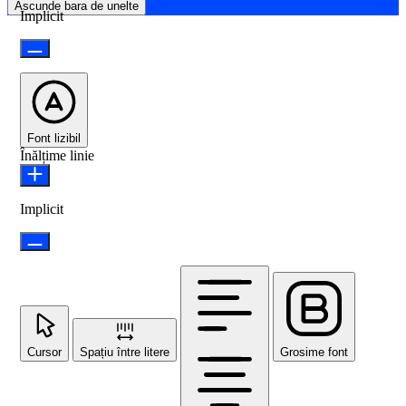
Ascunde bara de unelte
Implicit
Font lizibil
Înălțime linie
Implicit
Cursor
Spațiu între litere
Grosime font