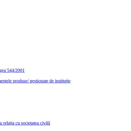
egea 544/2001
entele produse/ gestionate de instituție
relația cu societatea civilă