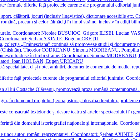
ormate/ formule diferite față proiectele curente ale programului editori
sport, călătorii, jocuri (inclusiv lingvistice), dicţionare accesibile
mba română, precum şi celor tălmăciţi în limbi străine, inclusiv în edi
i culturale. Coordonatori: Nicolae BUSUIOC, Grigore ILISEI, Lucian V
erare. Coordonatori: Șerban AXINTE, Bogdan CREŢU
ea, colecția „Eminesciana” continuă să promoveze studii și documente pri
i CIMPOI (Chișinău), Theodor CODREANU, Simona MODREANU, Pomp
 Eminescu traduse în limbi străine. Coordonatori: Simona MODREANU
oordonatori: Ioan HOLBAN, Eugen URICARU
ictă specialitate, ci și note, amintiri, documente comentate de medici 
mule diferite față proiectele curente ale programului editorial junimi
 roman al lui Costache Olăreanu, promovează proza română contempor
tigiu, în domeniul dreptului (teoria, istoria, filosofia dreptului, problem
 este consacrată textelor de și despre teatru și artelor spectacolului 
referință din domeniul istoriografiei naţionale şi internaţionale. C
tive, ale unor autori români reprezentativi. Coordonatori: Șerban AX
menologia artei, precum și monografii, albume etc., din sfera artelor în g