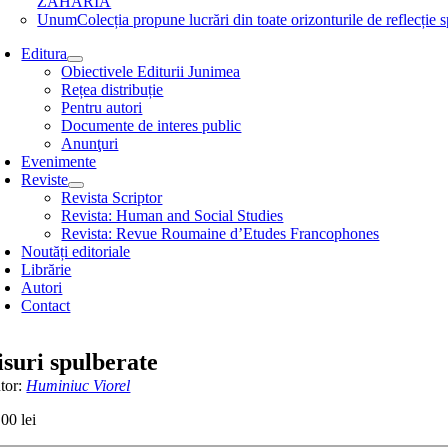
ZAHARIA
Unum
Colecția propune lucrări din toate orizonturile de refle
Editura
Obiectivele Editurii Junimea
Rețea distribuție
Pentru autori
Documente de interes public
Anunţuri
Evenimente
Reviste
Revista Scriptor
Revista: Human and Social Studies
Revista: Revue Roumaine d’Etudes Francophones
Noutăți editoriale
Librărie
Autori
Contact
isuri spulberate
tor:
Huminiuc Viorel
,00
lei