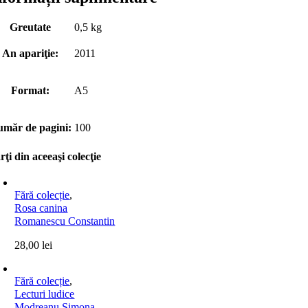
Greutate
0,5 kg
An apariţie:
2011
Format:
A5
măr de pagini:
100
rţi din aceeaşi colecţie
Fără colecție
,
Rosa canina
Romanescu Constantin
28,00
lei
Fără colecție
,
Lecturi ludice
Modreanu Simona