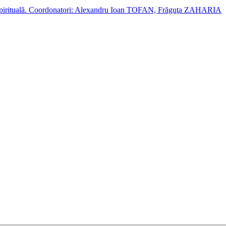
cție spirituală. Coordonatori: Alexandru Ioan TOFAN, Frăguţa ZAHARIA