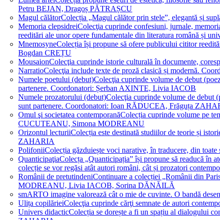
Petru BEJAN, Dragoș PĂTRAȘCU
Magul călător
Colecția „Magul călător prin stele”, elegantă și su
Memoria clepsidrei
Colecţia cuprinde confesiuni, jurnale, memorial
reeditări ale unor opere fundamentale din literatura română 
Mnemosyne
Colecția își propune să ofere publicului cititor re
Bogdan CREȚU
Mousaion
Colecţia cuprinde istorie culturală în documente, cor
Narratio
Colecţia include texte de proză clasică și modernă
Numele poetului (debut)
Colecţia cuprinde volume de debut (poezie)
partenere. Coordonatori: Șerban AXINTE, Livia IACOB
Numele prozatorului (debut)
Colecţia cuprinde volume de debut (pro
sunt partenere. Coordonatori: Ioan RĂDUCEA, Frăguța ZAH
Omul şi societatea contemporană
Colecția cuprinde volume pe teme
CUCUTEANU, Simona MODREANU
Orizontul lecturii
Colecția este destinată studiilor de teorie și i
ZAHARIA
Polifonii
Colecția găzduiește voci narative, în traducere, din 
Quanticipaţia
Colecța „Quanticipația” își propune să readucă în atenți
colecție se vor regăsi atât autori români, cât și prozatori cont
Românii de pretutindeni
Continuare a colecției „Românii din Paris
MODREANU, Livia IACOB, Sorina DĂNĂILĂ
smART
O imagine valorează cât o mie de cuvinte. O bandă des
Ulița copilăriei
Colecţia cuprinde cărţi semnate de autori contem
Univers didactic
Colecția se dorește a fi un spațiu al dialogului 