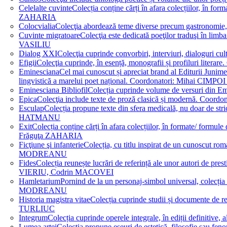
Celelalte cuvinte
Colecția conține cărți în afara colecțiilor, în f
ZAHARIA
Colocvialia
Colecţia abordează teme diverse precum gastronomie, 
Cuvinte migratoare
Colecţia este dedicată poeţilor traduşi în li
VASILIU
Dialog XXI
Colecţia cuprinde convorbiri, interviuri, dialogur
Efigii
Colecţia cuprinde, în esență, monografii și profiluri lit
Eminesciana
Cel mai cunoscut și apreciat brand al Editurii Junim
lingvistică a marelui poet național. Coordonatori: Miha
Eminesciana Bibliofil
Colecția cuprinde volume de versuri din
Epica
Colecţia include texte de proză clasică și modernă. C
Esculap
Colecția propune texte din sfera medicală, nu doar de str
HATMANU
Exit
Colecția conține cărți în afara colecțiilor, în formate/ for
Frăguţa ZAHARIA
Ficţiune şi infanterie
Colecția, cu titlu inspirat de un cunoscut
MODREANU
Fides
Colecția reunește lucrări de referință ale unor autori de pres
VIERIU, Codrin MACOVEI
Hamletarium
Pornind de la un personaj-simbol universal, colecția
MODREANU
Historia magistra vitae
Colecția cuprinde studii și documente de 
TURLIUC
Integrum
Colecția cuprinde operele integrale, în ediții defini
Lumea artei
Colecția propune eseuri de estetică, filosofie sau feno