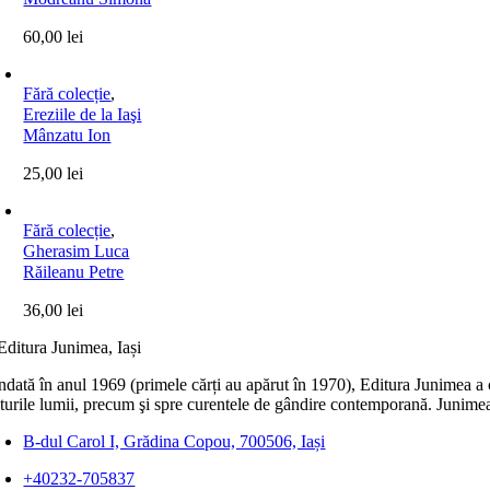
60,00
lei
Fără colecție
,
Ereziile de la Iaşi
Mânzatu Ion
25,00
lei
Fără colecție
,
Gherasim Luca
Răileanu Petre
36,00
lei
dată în anul 1969 (primele cărți au apărut în 1970), Editura Junimea a c
lturile lumii, precum şi spre curentele de gândire contemporană. Junimea
B-dul Carol I, Grădina Copou, 700506, Iași
+40232-705837