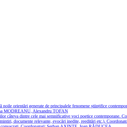
 noile orientări generate de principalele fenomene științifice contempora
Simona MODREANU, Alexandru TOFAN
titorilor câteva dintre cele mai semnificative voci poetice contempor
i (amintiri, documente relevante, evocări inedite, reeditări etc.). Co
poeți consacraţi. Coordonatori: Șerban AXINTE, Ioan RĂDUCEA