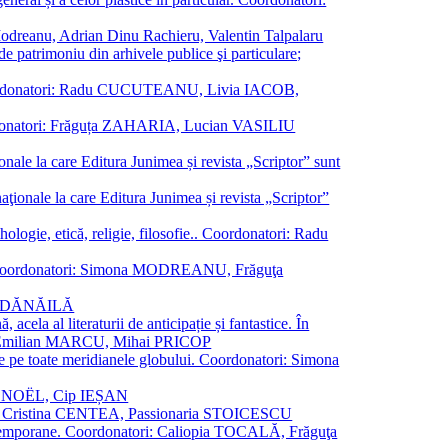
a Modreanu, Adrian Dinu Rachieru, Valentin Talpalaru
de patrimoniu din arhivele publice şi particulare;
ală. Coordonatori: Radu CUCUTEANU, Livia IACOB,
 Coordonatori: Frăguța ZAHARIA, Lucian VASILIU
ionale la care Editura Junimea și revista „Scriptor” sunt
 naţionale la care Editura Junimea și revista „Scriptor”
logie, etică, religie, filosofie.. Coordonatori: Radu
versal. Coordonatori: Simona MODREANU, Frăguţa
rina DĂNĂILĂ
 acela al literaturii de anticipație și fantastice. În
tori: Emilian MARCU, Mihai PRICOP
 de pe toate meridianele globului. Coordonatori: Simona
vier NOËL, Cip IEȘAN
natori: Cristina CENTEA, Passionaria STOICESCU
ce contemporane. Coordonatori: Caliopia TOCALĂ, Frăguţa