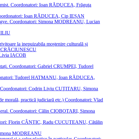
al junimist. Coordonatori: Ioan RĂDUCEA, Frăguţa
 etc. Coordonatori: Ioan RĂDUCEA, Cip IEȘAN
ţii bilingve. Coordonatori: Simona MODREANU, Lucian
ASILIU
vitoare la inepuizabila moștenire culturală și
iliu CRĂCIUNESCU
, Livia IACOB
reputați. Coordonatori: Gabriel CRUMPEI, Tudorel
st. Coordonatori: Tudorel HATMANU, Ioan RĂDUCEA,
ană. Coordonatori: Codrin Liviu CUŢITARU, Simona
e de morală, practică judiciară etc.) Coordonatori: Vlad
în general. Coordonatori: Călin CIOBOTARI, Simona
oordonatori: Florin CÂNTIC, Radu CUCUTEANU, Cătălin
INTE, Simona MODREANU
eneral și a celor plastice în particular. Coordonatori: