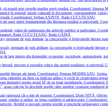
plă, vă poartă prin cerurile marilor poeți români. Coordonatori: Simon
istică în general; istorie culturală în documente, corespondență, valori 
și universală. Coordonatori: Șerban AXINTE, Radu CUCUTEANU
editări ale unor opere fundamentale din literatura română și univers
espondenţă, valori de patrimoniu din arhivele publice şi particulare.
. Coordonatori: Radu CUCUTEANU, Radu GĂINĂ
, premiate de jurii abilitate, la concursurile și festivalurile literare naţ
ză), premiate de jurii abilitate, la concursurile și festivalurile literare
ARIA
 de larg interes din domeniile: economie, sociologie, antropologie, psiho
storie literară, precum și eseurilor critice din spațiul românesc și uni
toate spațiile literare ale lumii. Coordonatori: Simona MODREANU, So
a cititorilor un filon cu rădăcini adânci și vechi în creativitatea ieșeană,
emporani ilustrativi pentru genul SF de pe toate meridianele. Coordona
”, noua colecție își deschide porțile către spiritele creatoare românești
enată valorează cât o mie de imagini. Coordonatori: Dodo NIȚĂ, Oli
porani, români şi străini, pe tema copilăriei și adolescenţei. Coordo
constructiv, flexibil și inovativ pentru teoriile și practicile pedagogi