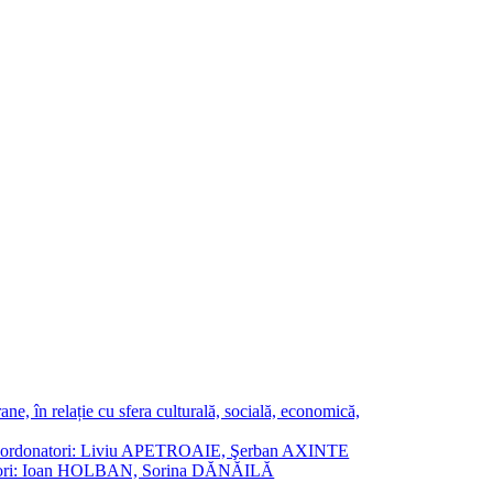
ne, în relație cu sfera culturală, socială, economică,
ane. Coordonatori: Liviu APETROAIE, Şerban AXINTE
ordonatori: Ioan HOLBAN, Sorina DĂNĂILĂ