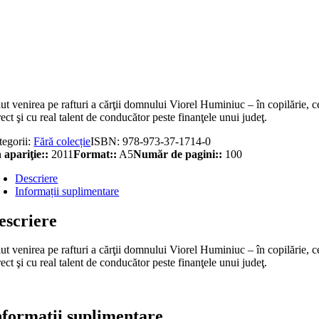
titate
uri
lberate
ut venirea pe rafturi a cărţii domnului Viorel Huminiuc – în copilărie, c
ect şi cu real talent de conducător peste finanţele unui judeţ.
tegorii:
Fără colecție
ISBN:
978-973-37-1714-0
 apariţie::
2011
Format::
A5
Număr de pagini::
100
Descriere
Informații suplimentare
escriere
ut venirea pe rafturi a cărţii domnului Viorel Huminiuc – în copilărie, c
ect şi cu real talent de conducător peste finanţele unui judeţ.
nformații suplimentare