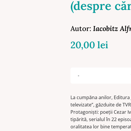
(despre că
Autor:
Iacobitz Alf
20,00
lei
La cumpăna anilor, Editura 
televizate”, găzduite de TV
Protagonişti: poeţii Cezar I
tipărită, serialul în 22 epis
oralitatea lor bine temperată