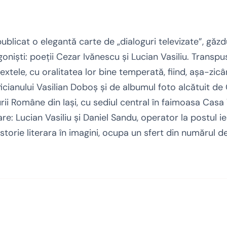
blicat o elegantă carte de „dialoguri televizate”, găzd
şti: poeţii Cezar Ivănescu şi Lucian Vasiliu. Transpus în
xtele, cu oralitatea lor bine temperată, fiind, aşa-zicân
raficianului Vasilian Doboş şi de albumul foto alcătuit d
urii Române din Iaşi, cu sediul central în faimoasa Casa
re: Lucian Vasiliu şi Daniel Sandu, operator la postul ie
orie literara în imagini, ocupa un sfert din numărul de 