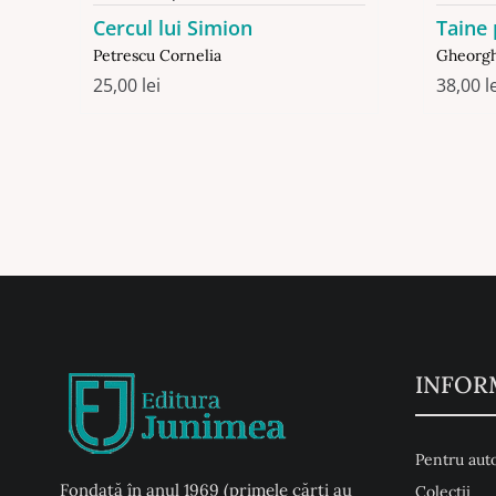
Cercul lui Simion
Taine 
Petrescu Cornelia
Gheorgh
25,00
lei
38,00
l
INFOR
Pentru auto
Fondată în anul 1969 (primele cărți au
Colecţii