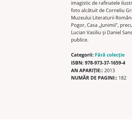
imagistic de rafinatele ilust
foto alcătuit de Corneliu Gr
Muzeului Literaturii Române 
Pogor, Casa „Junimii”, precu
Lucian Vasiliu şi Daniel San
publice.
Categorii:
Fără colecție
ISBN:
978-973-37-1659-4
AN APARIŢIE::
2013
NUMĂR DE PAGINI::
182