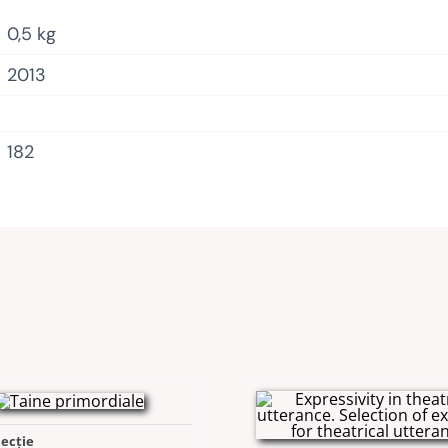
0,5 kg
2013
182
lecție