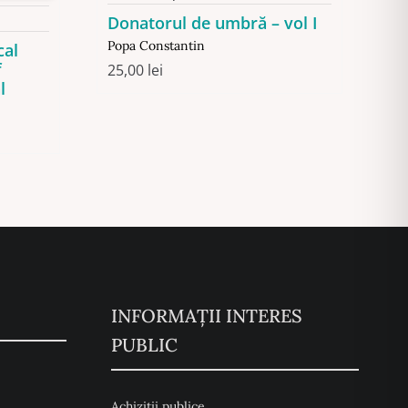
Donatorul de umbră – vol I
Popa Constantin
cal
f
25,00
lei
l
INFORMAȚII INTERES
PUBLIC
Achiziții publice