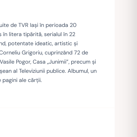
uite de TVR Iaşi în perioada 20
 litera tipărită, serialul în 22
d, potentate ideatic, artistic şi
e Corneliu Grigoriu, cuprinzând 72 de
 Vasile Pogor, Casa „Junimii”, precum şi
şean al Televiziunii publice. Albumul, un
pagini ale cărţii.