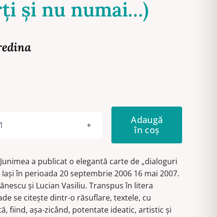
rţi şi nu numai…)
redina
Adaugă
în coș
Cantitate
Cezar
Ivănescu
Junimea a publicat o elegantă carte de „dialoguri
şi
R Iaşi în perioada 20 septembrie 2006 16 mai 2007.
Lucian
vănescu şi Lucian Vasiliu. Transpus în litera
Vasiliu.
oade se citeşte dintr-o răsuflare, textele, cu
Dialoguri
, fiind, aşa-zicând, potentate ideatic, artistic şi
televizate