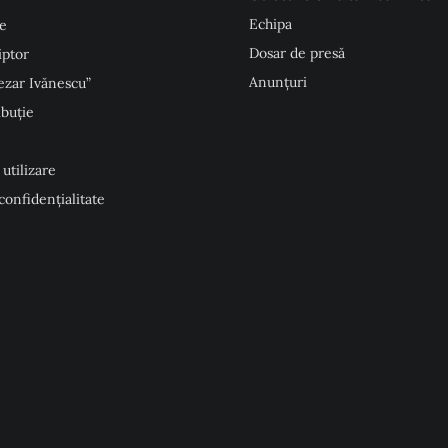
Echipa
e
Dosar de presă
iptor
Anunţuri
ezar Ivănescu”
ibuție
 utilizare
 confidențialitate