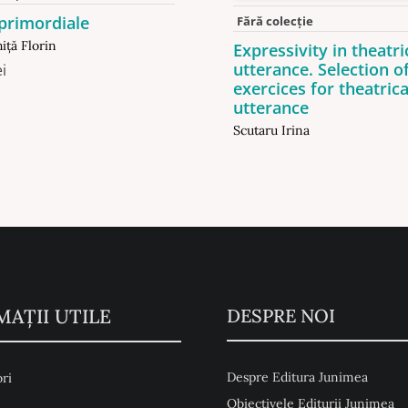
primordiale
Fără colecție
iţă Florin
Expressivity in theatri
utterance. Selection o
ei
exercices for theatrica
utterance
Scutaru Irina
MAŢII UTILE
DESPRE NOI
Despre Editura Junimea
ri
Obiectivele Editurii Junimea