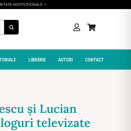
RITATE INSTITUȚIONALĂ
ITORIALE
LIBRĂRIE
AUTORI
CONTACT
escu şi Lucian
aloguri televizate