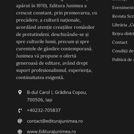
apărut în 1970), Editura Junimea a
Eveniment
crescut constant, prin promovarea, cu
Revista Scr
precădere, a culturii naţionale,
Librăria „C
acordând atenţie creaţiilor românilor
Rețea distr
de pretutindeni, deschizându-se şi
spre culturile lumii, precum şi spre
Contact
curentele de gândire contemporană.
Condiţii de
Junimea vă propune o ofertă
Politică de
generoasă de editare, având drept
suport profesionalismul, experiența,
continuitatea exigentă.
B-dul Carol I, Grădina Copou,
700506, Iași
+40232-705837
contact@editurajunimea.ro
www.EdituraJunimea.ro