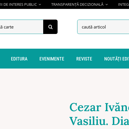
I DE INTERES PUBLIC
TRANSPARENȚĂ DECIZIONALĂ
INTEG
h
Search
for:
EDITURA
EVENIMENTE
REVISTE
NOUTĂȚI ED
Cezar Ivăn
Vasiliu. Di