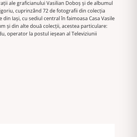
raţii ale graficianului Vasilian Doboş şi de albumul
(despre
igoriu, cuprinzând 72 de fotografii din colecţia
cărţi
din Iaşi, cu sediul central în faimoasa Casa Vasile
şi
m şi din alte două colecţii, acestea particulare:
nu
du, operator la postul ieşean al Televiziunii
numai…)