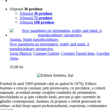
Afişează
36 produse
Afişează
36 produse
Afişează
72 produse
Afişează
108 produse
Ananta. Studii transdisciplinare
,
New paradigms on information, reality and mind. A
transdisciplinary perspective
Agop Maricel
,
Crumpei Gabriel
,
Crumpei Tanasă Irina
,
Gavriluţ
Alina
35,00
lei
Fondată în anul 1969 (primele cărți au apărut în 1970), Editura
Junimea a crescut constant, prin promovarea, cu precădere, a culturii
naţionale, acordând atenţie creaţiilor românilor de pretutindeni,
deschizându-se şi spre culturile lumii, precum şi spre curentele de
gândire contemporană. Junimea vă propune o ofertă generoasă de
editare, având drept suport profesionalismul, experiența, continuitatea