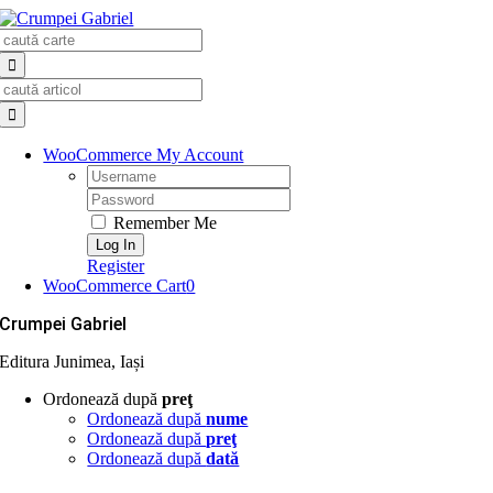
Skip
Search
to
for:
content
Search
for:
WooCommerce My Account
Username:
Password:
Remember Me
Register
WooCommerce Cart
0
Crumpei Gabriel
Editura Junimea, Iași
Ordonează după
preţ
Ordonează după
nume
Ordonează după
preţ
Ordonează după
dată