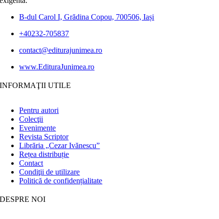
exigentă.
B-dul Carol I, Grădina Copou, 700506, Iași
+40232-705837
contact@editurajunimea.ro
www.EdituraJunimea.ro
INFORMAŢII UTILE
Pentru autori
Colecţii
Evenimente
Revista Scriptor
Librăria „Cezar Ivănescu”
Rețea distribuție
Contact
Condiţii de utilizare
Politică de confidențialitate
DESPRE NOI