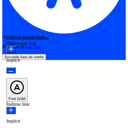
Ajustări la accesibilitate
Extensii pentru conținut
Dimensiune font
Propulsat de
OneTap
Ascunde bara de unelte
Implicit
Font lizibil
Înălțime linie
Implicit