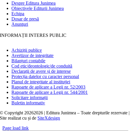
Despre Editura Junimea
Obiectivele Editurii Junimea
Echipa
Dosar de presă
Anunţuri
INFORMAȚII INTERES PUBLIC
Achiziții publice
Avertizor de integritate
Bilanțuri contabile
Cod etic/deontologic/de conduită
Declarații de avere și de interese
Protecția datelor cu caracter personal
Planul de integritate al instituției
Rapoarte de aplicare a Legii nr. 52/2003
Rapoarte de aplicare a Legii nr. 544/2001
Solicitare informații
Buletin informativ
© Copyright
20262026 | Editura Junimea – Toate drepturile rezervate |
Site realizat cu
și
de
SiteXdesign
Page load link