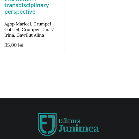
transdisciplinary
perspective
Agop Maricel
,
Crumpei
Gabriel
,
Crumpei Tanasă
Irina
,
Gavriluţ Alina
35,00
lei