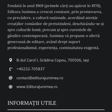
Fondată în anul 1969 (primele cărți au apărut în 1970),
Editura Junimea a crescut constant, prin promovarea,
cu precădere, a culturii naţionale, acordând atenţie
creaţiilor românilor de pretutindeni, deschizându-se şi
spre culturile lumii, precum şi spre curentele de
gândire contemporană. Junimea vă propune o ofertă
generoasă de editare, având drept suport
profesionalismul, experiența, continuitatea exigentă.
B-dul Carol I, Grădina Copou, 700506, Iași
+40232-705837
contact@editurajunimea.ro
www.EdituraJunimea.ro
INFORMAŢII UTILE