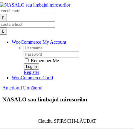
Skip
Search
to
for:
content
Search
for:
WooCommerce My Account
Username:
Password:
Remember Me
Register
WooCommerce Cart
0
Anteriorul
Următorul
NASALO sau limbajul mirosurilor
Claudiu SFIRSCHI-LĂUDAT