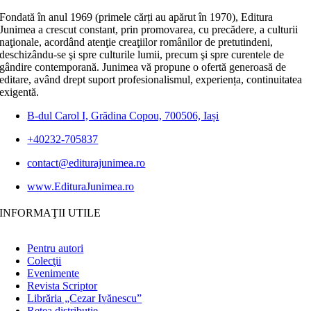
Fondată în anul 1969 (primele cărți au apărut în 1970), Editura
Junimea a crescut constant, prin promovarea, cu precădere, a culturii
naţionale, acordând atenţie creaţiilor românilor de pretutindeni,
deschizându-se şi spre culturile lumii, precum şi spre curentele de
gândire contemporană. Junimea vă propune o ofertă generoasă de
editare, având drept suport profesionalismul, experiența, continuitatea
exigentă.
B-dul Carol I, Grădina Copou, 700506, Iași
+40232-705837
contact@editurajunimea.ro
www.EdituraJunimea.ro
INFORMAŢII UTILE
Pentru autori
Colecţii
Evenimente
Revista Scriptor
Librăria „Cezar Ivănescu”
Rețea distribuție