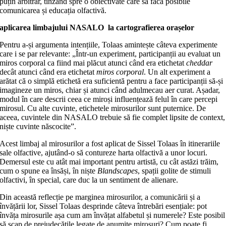
puțin arbitrar, tinzând spre o obiectivate care să facă posibile
comunicarea și educația olfactivă.
aplicarea limbajului NASALO la cartografierea orașelor
Pentru a-și argumenta intențiile, Tolaas amintește câteva experimente
care i se par relevante: „Într-un experiment, participanții au evaluat un
miros corporal ca fiind mai plăcut atunci când era etichetat
cheddar
decât atunci când era etichetat
miros corporal
. Un alt experiment a
arătat că o simplă etichetă era suficientă pentru a face participanții să-și
imagineze un miros, chiar și atunci când adulmecau aer curat. Așadar,
modul în care descrii ceea ce miroși influențează felul în care percepi
mirosul. Cu alte cuvinte, etichetele mirosurilor sunt puternice. De
aceea, cuvintele din NASALO trebuie să fie complet lipsite de context,
niște cuvinte născocite”.
Acest limbaj al mirosurilor a fost aplicat de Sissel Tolaas în itinerariile
sale olfactive, ajutând-o să contureze harta olfactivă a unor locuri.
Demersul este cu atât mai important pentru artistă, cu cât astăzi trăim,
cum o spune ea însăși, în niște
Blandscapes
, spații golite de stimuli
olfactivi, în special, care duc la un sentiment de alienare.
Din această reflecție pe marginea mirosurilor, a comunicării și a
învățării lor, Sissel Tolaas desprinde câteva întrebări esențiale: pot
învăța mirosurile așa cum am învățat alfabetul și numerele? Este posibil
să scap de prejudecățile legate de anumite mirosuri? Cum poate fi