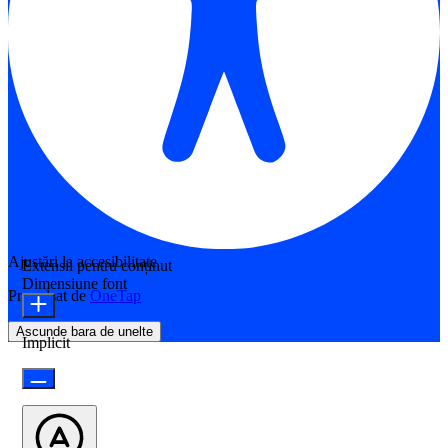
Ajustări la accesibilitate
Extensii pentru conținut
Dimensiune font
Propulsat de
OneTap
Ascunde bara de unelte
Implicit