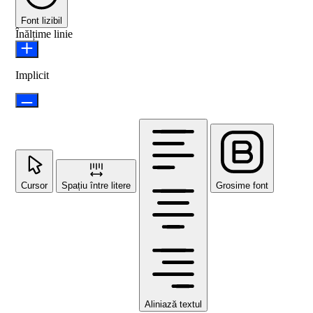
Font lizibil
Înălțime linie
Implicit
Cursor
Spațiu între litere
Grosime font
Aliniază textul