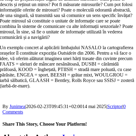
descris și reținut un miros? Pot fi măsurate mirosurile? Cum pot folosi
informațiile oferite de mirosuri? Poate o moleculă odorantă abstractă,
de una singură, să transmită sau să comunice un sens specific învățat?
Poate mirosul să constituie o unitate de informație care se poate
combina în sisteme de comunicare cu alte informații senzoriale? Poate
mirosul, în sine, să fie o unitate de informație utilizată în vederea
comunicării și a navigării?
Un exemplu concret al aplicării limbajului NASALO la cartografierea
orașelor îl constituie expoziția
Outsidein
din 2006. Pentru a vă face o
idee, vă oferim alăturat imaginea unei hărți trasate din cuvinte precum
FAATS = uleiuri de mâncare nesănătoasă, DUSBI = cărămidă
prăfoasă, KOOD = înghețată, PTIISH = stradă mare poluată, cu case
părăsite, ENGEA = sport, BEESH = grătar mixt, WOULGROU =
iarbă sălbatică, GLAASH = Bentley, Rolls Royce sau SSISJ = zosteră
(iarbă-de-mare).
By
Junimea
|
2026-02-23T09:45:31+02:00
14 mai 2025
|
Scriptor
|
0
Comments
Share This Story, Choose Your Platform!
Facebook
X
Bluesky
Reddit
LinkedIn
WhatsApp
Telegram
Tumblr
Xing
Email
Copy