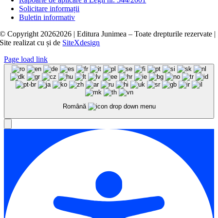
Solicitare informații
Buletin informativ
© Copyright
20262026 | Editura Junimea – Toate drepturile rezervate |
Site realizat cu
și
de
SiteXdesign
Page load link
Română