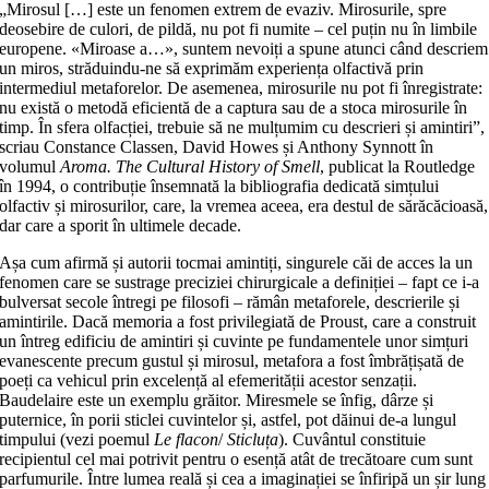
„Mirosul […] este un fenomen extrem de evaziv. Mirosurile, spre
deosebire de culori, de pildă, nu pot fi numite – cel puțin nu în limbile
europene. «Miroase a…», suntem nevoiți a spune atunci când descriem
un miros, străduindu-ne să exprimăm experiența olfactivă prin
intermediul metaforelor. De asemenea, mirosurile nu pot fi înregistrate:
nu există o metodă eficientă de a captura sau de a stoca mirosurile în
timp. În sfera olfacției, trebuie să ne mulțumim cu descrieri și amintiri”,
scriau Constance Classen, David Howes și Anthony Synnott în
volumul
Aroma. The Cultural History of Smell
, publicat la Routledge
în 1994, o contribuție însemnată la bibliografia dedicată simțului
olfactiv și mirosurilor, care, la vremea aceea, era destul de sărăcăcioasă,
dar care a sporit în ultimele decade.
Așa cum afirmă și autorii tocmai amintiți, singurele căi de acces la un
fenomen care se sustrage preciziei chirurgicale a definiției – fapt ce i-a
bulversat secole întregi pe filosofi – rămân metaforele, descrierile și
amintirile. Dacă memoria a fost privilegiată de Proust, care a construit
un întreg edificiu de amintiri și cuvinte pe fundamentele unor simțuri
evanescente precum gustul și mirosul, metafora a fost îmbrățișată de
poeți ca vehicul prin excelență al efemerității acestor senzații.
Baudelaire este un exemplu grăitor. Miresmele se înfig, dârze și
puternice, în porii sticlei cuvintelor și, astfel, pot dăinui de-a lungul
timpului (vezi poemul
Le flacon
/
Sticluța
). Cuvântul constituie
recipientul cel mai potrivit pentru o esență atât de trecătoare cum sunt
parfumurile. Între lumea reală și cea a imaginației se înfiripă un șir lung