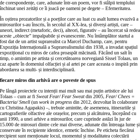
de corespondențe, care, adunate într-un poem, vor fi stâlpii templului
închinat unei zeități ce îi joacă pe oameni pe degete – Efemeritatea.
În oștirea prozatorilor și a poeților care au luat cu asalt lumea evazivă a
mirosurilor s-au înscris, în secolul al XX-lea, și diverși artiști, care –
uneori, indirect (metaforic, deci), alteori, figurativ – au încercat să rede
aceste „obiecte” impalpabile și evanescente. Nu întâmplător startul a
fost dat de un artist suprarealist ca Marcel Duchamp, care, pentru
Expoziția Internațională a Suprarealismului din 1938, a invadat spațiul
expozițional cu miros de cafea proaspăt măcinată. Făcând un salt în
timp, o amintim pe artista și cercetătoarea norvegiană Sissel Tolaas, un
caz aparte în domeniul olfacției și al artei pe care aceasta o inspiră prin
abordarea sa multi- și interdisciplinară.
fiecare miros din arhivă are o poveste de spus
Pe lângă proiectele cu intenții mai mult sau mai puțin artistice ale lui
Tolaas – cum ar fi
Sweat Fear/ Fear Sweat
din 2005,
Fear/ Chees =
Bacteria/ Smell
(un
work in progress
din 2012, dezvoltat în colaborare
cu Christina Agapakis) –, trebuie amintite, de asemenea, itinerariile și
cartografierile olfactive ale orașelor, precum și alcătuirea, începând cu
anii 1990, a unei arhive a mirosurilor, care cuprinde astăzi în jur de
15.000 de mirosuri dintre cele mai diverse, adunate din întreaga lume și
conservate în recipiente identice, ermetic închise. Pe eticheta fiecărui
recipient sunt menționate locul, momentul și modalitatea colectării