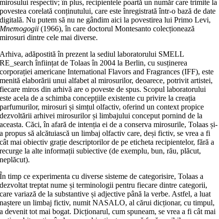
mirosului respectiv; în plus, recipientele poartă un număr care trimite la
povestea corelată conținutului, care este înregistrată într-o bază de date
digitală. Nu putem să nu ne gândim aici la povestirea lui Primo Levi,
Mnemogogii
(1966), în care doctorul Montesanto colecționează
mirosuri dintre cele mai diverse.
Arhiva, adăpostită în prezent la sediul laboratorului SMELL
RE_search înființat de Tolaas în 2004 la Berlin, cu susținerea
corporației americane International Flavors and Fragrances (IFF), este
menită elaborării unui alfabet al mirosurilor, deoarece, potrivit artistei,
fiecare miros din arhivă are o poveste de spus. Scopul laboratorului
este acela de a schimba concepțiile existente cu privire la creația
parfumurilor, mirosuri și simțul olfactiv, oferind un context propice
dezvoltării arhivei mirosurilor și limbajului conceput pornind de la
aceasta. Căci, în afară de intenția ei de a conserva mirosurile, Tolaas și-
a propus să alcătuiască un limbaj olfactiv care, deși fictiv, se vrea a fi
cât mai obiectiv grație descriptorilor de pe eticheta recipientelor, fără a
recurge la alte informații subiective (de exemplu, bun, rău, plăcut,
neplăcut).
În timp ce experimenta cu diverse sisteme de categorisire, Tolaas a
dezvoltat treptat nume și terminologii pentru fiecare dintre categorii,
care variază de la substantive și adjective până la verbe. Astfel, a luat
naștere un limbaj fictiv, numit NASALO, al cărui dicționar, cu timpul,
a devenit tot mai bogat. Dicționarul, cum spuneam, se vrea a fi cât mai