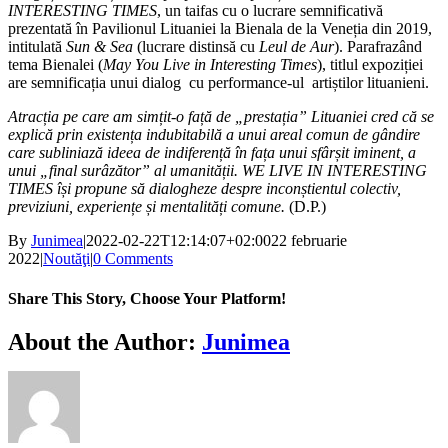
INTERESTING TIMES
, un taifas cu o lucrare semnificativă
prezentată în Pavilionul Lituaniei la Bienala de la Veneția din 2019,
intitulată
Sun & Sea
(lucrare distinsă cu
Leul de Aur
). Parafrazând
tema Bienalei (
May You Live in Interesting Times
), titlul expoziției
are semnificația unui dialog cu performance-ul artiștilor lituanieni.
Atracția pe care am simțit-o față de „prestația” Lituaniei cred că se
explică prin existența indubitabilă a unui areal comun de gândire
care subliniază ideea de indiferență în fața unui sfârșit iminent, a
unui „final surâzător” al umanității.
WE LIVE IN INTERESTING
TIMES își propune să dialogheze despre inconștientul colectiv,
previziuni, experiențe și mentalități comune.
(D.P.)
By
Junimea
|
2022-02-22T12:14:07+02:00
22 februarie
2022
|
Noutăţi
|
0 Comments
Share This Story, Choose Your Platform!
Facebook
X
Bluesky
Reddit
LinkedIn
WhatsApp
Telegram
Tumblr
Xing
Email
Copy
About the Author:
Junimea
Link