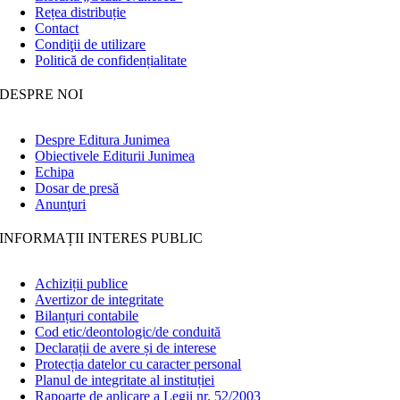
Rețea distribuție
Contact
Condiţii de utilizare
Politică de confidențialitate
DESPRE NOI
Despre Editura Junimea
Obiectivele Editurii Junimea
Echipa
Dosar de presă
Anunţuri
INFORMAȚII INTERES PUBLIC
Achiziții publice
Avertizor de integritate
Bilanțuri contabile
Cod etic/deontologic/de conduită
Declarații de avere și de interese
Protecția datelor cu caracter personal
Planul de integritate al instituției
Rapoarte de aplicare a Legii nr. 52/2003