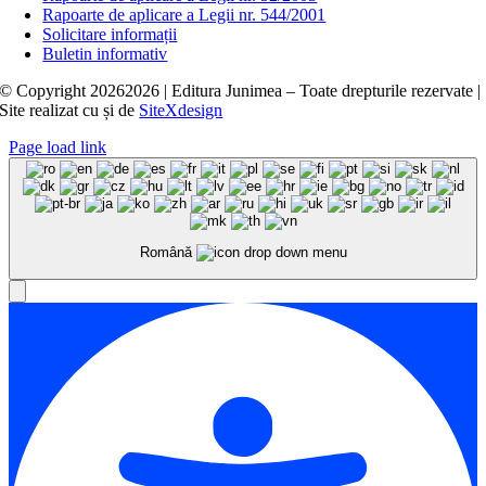
Rapoarte de aplicare a Legii nr. 544/2001
Solicitare informații
Buletin informativ
© Copyright
20262026 | Editura Junimea – Toate drepturile rezervate |
Site realizat cu
și
de
SiteXdesign
Page load link
Română