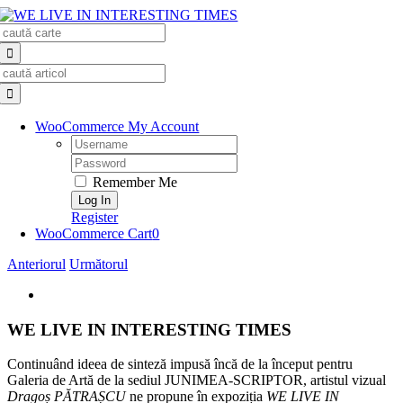
Skip
Search
to
for:
content
Search
for:
WooCommerce My Account
Username:
Password:
Remember Me
Register
WooCommerce Cart
0
Anteriorul
Următorul
View
Larger
Image
WE LIVE IN INTERESTING TIMES
Continuând ideea de sinteză impusă încă de la început pentru
Galeria de Artă de la sediul JUNIMEA-SCRIPTOR, artistul vizual
Dragoș PĂTRAȘCU
ne propune în expoziția
WE LIVE IN