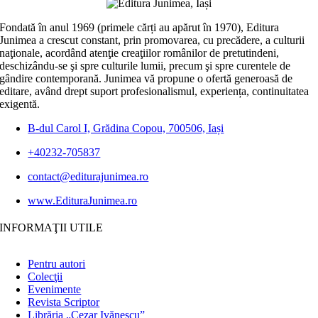
Fondată în anul 1969 (primele cărți au apărut în 1970), Editura
Junimea a crescut constant, prin promovarea, cu precădere, a culturii
naţionale, acordând atenţie creaţiilor românilor de pretutindeni,
deschizându-se şi spre culturile lumii, precum şi spre curentele de
gândire contemporană. Junimea vă propune o ofertă generoasă de
editare, având drept suport profesionalismul, experiența, continuitatea
exigentă.
B-dul Carol I, Grădina Copou, 700506, Iași
+40232-705837
contact@editurajunimea.ro
www.EdituraJunimea.ro
INFORMAŢII UTILE
Pentru autori
Colecţii
Evenimente
Revista Scriptor
Librăria „Cezar Ivănescu”