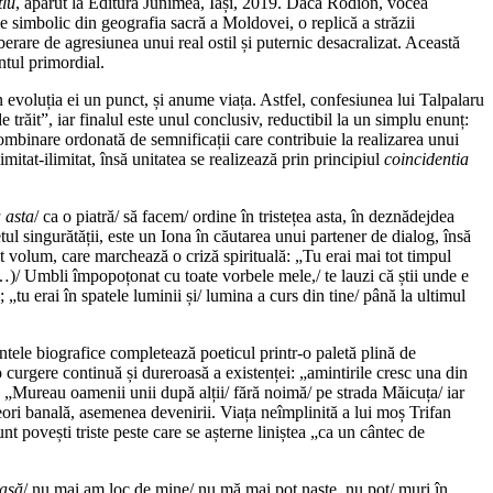
tlu
, apărut la Editura Junimea, Iași, 2019. Dacă Rodion, vocea
me simbolic din geografia sacră a Moldovei, o replică a străzii
erare de agresiunea unui real ostil și puternic desacralizat. Această
ntul primordial.
 evoluția ei un punct, și anume viața. Astfel, confesiunea lui Talpalaru
 trăit”, iar finalul este unul conclusiv, reductibil la un simplu enunț:
combinare ordonată de semnificații care contribuie la realizarea unui
mitat-ilimitat, însă unitatea se realizează prin principiul
coincidentia
 asta
/ ca o piatră/ să facem/ ordine în tristețea asta, în deznădejdea
tul singurătății, este un Iona în căutarea unui partener de dialog, însă
est volum, care marchează o criză spirituală: „Tu erai mai tot timpul
(…)/ Umbli împopoțonat cu toate vorbele mele,/ te lauzi că știi unde e
tu erai în spatele luminii și/ lumina a curs din tine/ până la ultimul
mentele biografice completează poeticul printr-o paletă plină de
o curgere continuă și dureroasă a existenței: „amintirile cresc una din
gă”; „Mureau oamenii unii după alții/ fără noimă/ pe strada Măicuța/ iar
uneori banală, asemenea devenirii. Viața neîmplinită a lui moș Trifan
nt povești triste peste care se așterne liniștea „ca un cântec de
casă
/ nu mai am loc de mine/ nu mă mai pot naște, nu pot/ muri în