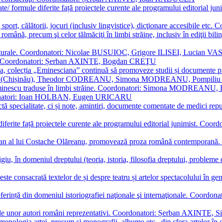
ormate/ formule diferite față proiectele curente ale programului editori
sport, călătorii, jocuri (inclusiv lingvistice), dicţionare accesibile
mba română, precum şi celor tălmăciţi în limbi străine, inclusiv în edi
i culturale. Coordonatori: Nicolae BUSUIOC, Grigore ILISEI, Lucian V
erare. Coordonatori: Șerban AXINTE, Bogdan CREŢU
ea, colecția „Eminesciana” continuă să promoveze studii și documente pri
i CIMPOI (Chișinău), Theodor CODREANU, Simona MODREANU, Pomp
 Eminescu traduse în limbi străine. Coordonatori: Simona MODREANU
oordonatori: Ioan HOLBAN, Eugen URICARU
ictă specialitate, ci și note, amintiri, documente comentate de medici 
mule diferite față proiectele curente ale programului editorial junimi
 roman al lui Costache Olăreanu, promovează proza română contempor
tigiu, în domeniul dreptului (teoria, istoria, filosofia dreptului, problem
 este consacrată textelor de și despre teatru și artelor spectacolului 
referință din domeniul istoriografiei naţionale şi internaţionale. C
tive, ale unor autori români reprezentativi. Coordonatori: Șerban AX
menologia artei, precum și monografii, albume etc., din sfera artelor în g