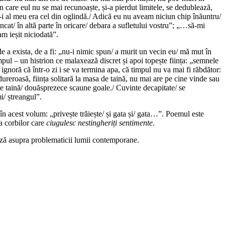
n care eul nu se mai recunoaște, și-a pierdut limitele, se dedublează,
 că-i al meu era cel din oglindă./ Adică eu nu aveam niciun chip înăuntru/
cat/ în altă parte în oricare/ debara a sufletului vostru”; „…să-mi
am ieșit niciodată”.
de a exista, de a fi: „nu-i nimic spun/ a murit un vecin eu/ mă mut în
impul – un histrion ce malaxează discret și apoi topește ființa: „semnele
ignoră că într-o zi i se va termina apa, că timpul nu va mai fi răbdător:
ureroasă, ființa solitară la masa de taină, nu mai are pe cine vinde sau
a de taină/ douăsprezece scaune goale./ Cuvinte decapitate/ se
i/ ștreangul”.
ru în acest volum: „privește trăiește/ și gata și/ gata…”. Poemul este
ea corbilor care
ciugulesc nestingheriți sentimente
.
tează asupra problematicii lumii contemporane.