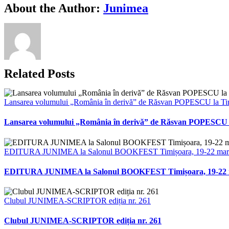
Facebook
X
Bluesky
Reddit
LinkedIn
WhatsApp
Telegram
Tumblr
Xing
Email
Copy
About the Author:
Junimea
Link
Related Posts
Lansarea volumului „România în derivă” de Răsvan POPESCU la Ti
Lansarea volumului „România în derivă” de Răsvan POPESCU 
EDITURA JUNIMEA la Salonul BOOKFEST Timișoara, 19-22 martie
EDITURA JUNIMEA la Salonul BOOKFEST Timișoara, 19-22 mar
Clubul JUNIMEA-SCRIPTOR ediția nr. 261
Clubul JUNIMEA-SCRIPTOR ediția nr. 261