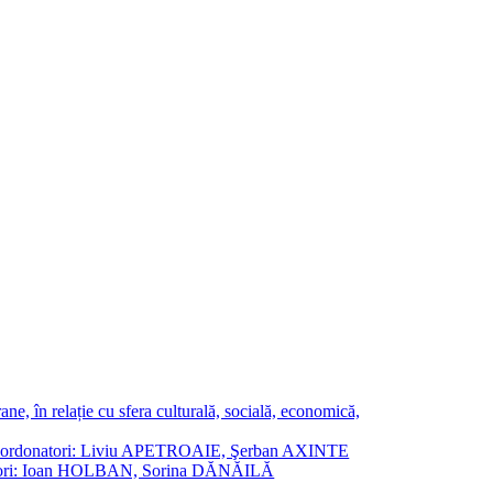
ne, în relație cu sfera culturală, socială, economică,
ane. Coordonatori: Liviu APETROAIE, Şerban AXINTE
ordonatori: Ioan HOLBAN, Sorina DĂNĂILĂ