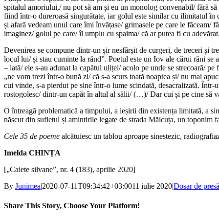
spitalul amoriului,/ nu pot să am și eu un monolog convenabil/ fără să 
fiind într-o dureroasă singurătate, iar golul este similar cu ilimitatul 
și afară vedeam unul care îmi învățase/ grimasele pe care le făceam/ fă
imaginez/ golul pe care/ îl umplu cu spaima/ că ar putea fi cu adevărat./ 
Devenirea se compune dintr-un șir nesfârșit de curgeri, de treceri și tr
locul lui/ și stau cuminte la rând”. Poetul este un Iov ale cărui răni s
– iată/ ele s-au adunat la capătul uliței/ acolo pe unde se strecoară/ p
„ne vom trezi într-o bună zi/ că s-a scurs toată noaptea și/ nu mai apuc
cui vinde, s-a pierdut pe sine într-o lume scindată, desacralizată. Într-
rostogolesc/ dintr-un capăt în altul al sălii/ (…)/ Dar cui și pe cine s
O întreagă problematică a timpului, a ieșirii din existența limitată, a si
născut din sufletul și amintirile legate de strada Măicuța, un toponim fa
Cele 35 de poeme
alcătuiesc un tablou aproape sinestezic, radiografiaz
Imelda CHINȚA
[„Caiete silvane”, nr. 4 (183), aprilie 2020]
By
Junimea
|
2020-07-11T09:34:42+03:00
11 iulie 2020
|
Dosar de pres
Share This Story, Choose Your Platform!