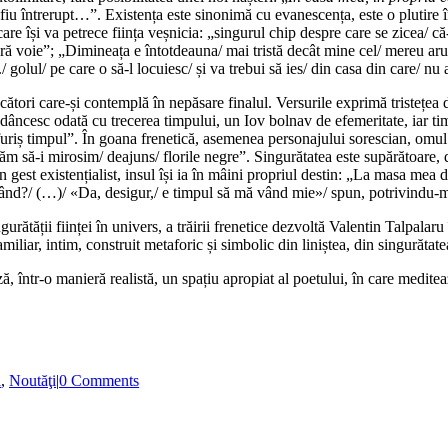
fiu întrerupt…”. Existența este sinonimă cu evanescența, este o plutire î
în care își va petrece ființa veșnicia: „singurul chip despre care se zicea/
ră voie”; „Dimineața e întotdeauna/ mai tristă decât mine cel/ mereu arun
golul/ pe care o să-l locuiesc/ și va trebui să ies/ din casa din care/ nu 
ecători care-și contemplă în nepăsare finalul. Versurile exprimă tristețea 
e adâncesc odată cu trecerea timpului, un Iov bolnav de efemeritate, iar t
e furiș timpul”. În goana frenetică, asemenea personajului sorescian, omul 
ăm să-i mirosim/ deajuns/ florile negre”. Singurătatea este supărătoare, d
un gest existențialist, insul își ia în mâini propriul destin: „La masa me
ă vând?/ (…)/ «Da, desigur,/ e timpul să mă vând mie»/ spun, potrivindu-m
ngurătății ființei în univers, a trăirii frenetice dezvoltă Valentin Talpala
miliar, intim, construit metaforic și simbolic din liniștea, din singurătat
ă, într-o manieră realistă, un spațiu apropiat al poetului, în care medi
ă
,
Noutăţi
|
0 Comments