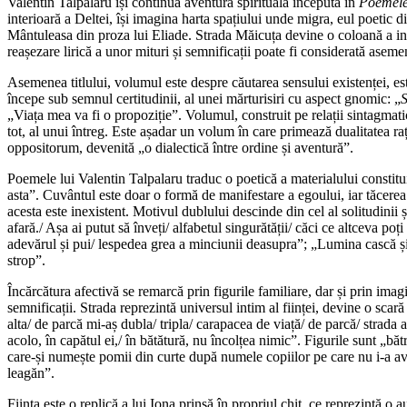
Valentin Talpalaru își continuă aventura spirituală începută în
Poemele
interioară a Deltei, își imagina harta spațiului unde migra, eul poetic d
Mântuleasa din proza lui Eliade. Strada Măicuța devine o coloană a infin
reașezare lirică a unor mituri și semnificații poate fi considerată aseme
Asemenea titlului, volumul este despre căutarea sensului existenței, es
începe sub semnul certitudinii, al unei mărturisiri cu aspect gnomic: „
S
„Viața mea va fi o propoziție”. Volumul, construit pe relații sintagmati
tot, al unui întreg. Este așadar un volum în care primează dualitatea raț
oppositorum, devenită „o dialectică între ordine și aventură”.
Poemele lui Valentin Talpalaru traduc o poetică a materialului constitui
asta”. Cuvântul este doar o formă de manifestare a egoului, iar tăcerea o
acesta este inexistent. Motivul dublului descinde din cel al solitudinii 
afară./ Așa ai putut să înveți/ alfabetul singurătății/ căci ce altceva poți
adevărul și pui/ lespedea grea a minciunii deasupra”; „Lumina cască și s
strop”.
Încărcătura afectivă se remarcă prin figurile familiare, dar și prin imagi
semnificații. Strada reprezintă universul intim al ființei, devine o scar
alta/ de parcă mi-aș dubla/ tripla/ carapacea de viață/ de parcă/ strada a
acolo, în capătul ei,/ în bătătură, nu încolțea nimic”. Figurile sunt „bă
care-și numește pomii din curte după numele copiilor pe care nu i-a avut,
leagăn”.
Ființa este o replică a lui Iona prinsă în propriul chit, ce reprezintă o au