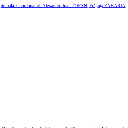
cție spirituală. Coordonatori: Alexandru Ioan TOFAN, Frăguţa ZAHARIA