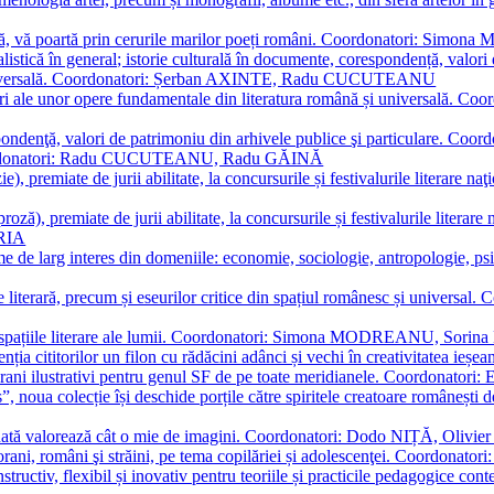
plă, vă poartă prin cerurile marilor poeți români. Coordonatori: Simon
istică în general; istorie culturală în documente, corespondență, valori 
și universală. Coordonatori: Șerban AXINTE, Radu CUCUTEANU
editări ale unor opere fundamentale din literatura română și univers
espondenţă, valori de patrimoniu din arhivele publice şi particulare.
. Coordonatori: Radu CUCUTEANU, Radu GĂINĂ
, premiate de jurii abilitate, la concursurile și festivalurile literare naţ
ză), premiate de jurii abilitate, la concursurile și festivalurile literare
ARIA
 de larg interes din domeniile: economie, sociologie, antropologie, psiho
storie literară, precum și eseurilor critice din spațiul românesc și uni
toate spațiile literare ale lumii. Coordonatori: Simona MODREANU, So
a cititorilor un filon cu rădăcini adânci și vechi în creativitatea ieșeană,
emporani ilustrativi pentru genul SF de pe toate meridianele. Coordona
”, noua colecție își deschide porțile către spiritele creatoare românești
enată valorează cât o mie de imagini. Coordonatori: Dodo NIȚĂ, Oli
porani, români şi străini, pe tema copilăriei și adolescenţei. Coordo
constructiv, flexibil și inovativ pentru teoriile și practicile pedagogi