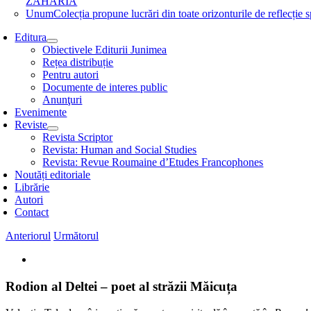
ZAHARIA
Unum
Colecția propune lucrări din toate orizonturile de refle
Editura
Obiectivele Editurii Junimea
Rețea distribuție
Pentru autori
Documente de interes public
Anunţuri
Evenimente
Reviste
Revista Scriptor
Revista: Human and Social Studies
Revista: Revue Roumaine d’Etudes Francophones
Noutăți editoriale
Librărie
Autori
Contact
Anteriorul
Următorul
View
Larger
Image
Rodion al Deltei – poet al străzii Măicuța