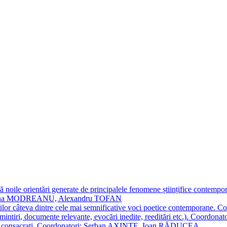
 noile orientări generate de principalele fenomene științifice contempora
Simona MODREANU, Alexandru TOFAN
titorilor câteva dintre cele mai semnificative voci poetice contempor
i (amintiri, documente relevante, evocări inedite, reeditări etc.). Co
poeți consacraţi. Coordonatori: Șerban AXINTE, Ioan RĂDUCEA