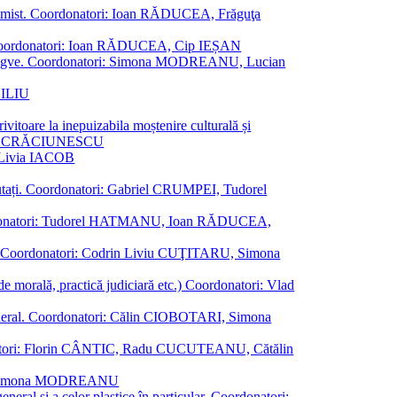
al junimist. Coordonatori: Ioan RĂDUCEA, Frăguţa
 etc. Coordonatori: Ioan RĂDUCEA, Cip IEȘAN
ţii bilingve. Coordonatori: Simona MODREANU, Lucian
ASILIU
vitoare la inepuizabila moștenire culturală și
iliu CRĂCIUNESCU
, Livia IACOB
reputați. Coordonatori: Gabriel CRUMPEI, Tudorel
st. Coordonatori: Tudorel HATMANU, Ioan RĂDUCEA,
ană. Coordonatori: Codrin Liviu CUŢITARU, Simona
e de morală, practică judiciară etc.) Coordonatori: Vlad
în general. Coordonatori: Călin CIOBOTARI, Simona
oordonatori: Florin CÂNTIC, Radu CUCUTEANU, Cătălin
INTE, Simona MODREANU
eneral și a celor plastice în particular. Coordonatori: