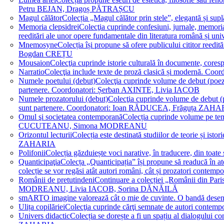
Petru BEJAN, Dragoș PĂTRAȘCU
Magul călător
Colecția „Magul călător prin stele”, elegantă și su
Memoria clepsidrei
Colecţia cuprinde confesiuni, jurnale, memorial
reeditări ale unor opere fundamentale din literatura română 
Mnemosyne
Colecția își propune să ofere publicului cititor re
Bogdan CREȚU
Mousaion
Colecţia cuprinde istorie culturală în documente, cor
Narratio
Colecţia include texte de proză clasică și modernă
Numele poetului (debut)
Colecţia cuprinde volume de debut (poezie)
partenere. Coordonatori: Șerban AXINTE, Livia IACOB
Numele prozatorului (debut)
Colecţia cuprinde volume de debut (pro
sunt partenere. Coordonatori: Ioan RĂDUCEA, Frăguța ZAH
Omul şi societatea contemporană
Colecția cuprinde volume pe teme
CUCUTEANU, Simona MODREANU
Orizontul lecturii
Colecția este destinată studiilor de teorie și i
ZAHARIA
Polifonii
Colecția găzduiește voci narative, în traducere, din 
Quanticipaţia
Colecța „Quanticipația” își propune să readucă în atenți
colecție se vor regăsi atât autori români, cât și prozatori cont
Românii de pretutindeni
Continuare a colecției „Românii din Paris
MODREANU, Livia IACOB, Sorina DĂNĂILĂ
smART
O imagine valorează cât o mie de cuvinte. O bandă des
Ulița copilăriei
Colecţia cuprinde cărţi semnate de autori contem
Univers didactic
Colecția se dorește a fi un spațiu al dialogului 