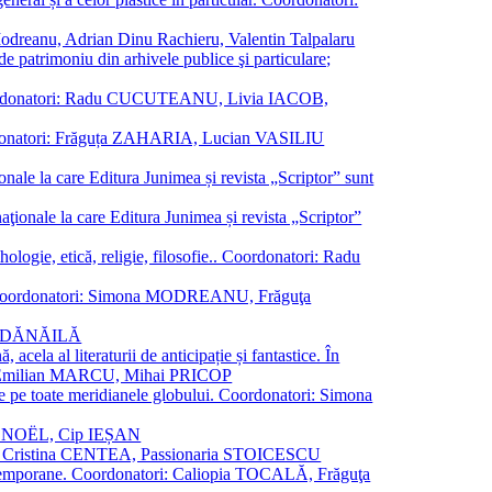
a Modreanu, Adrian Dinu Rachieru, Valentin Talpalaru
de patrimoniu din arhivele publice şi particulare;
ală. Coordonatori: Radu CUCUTEANU, Livia IACOB,
 Coordonatori: Frăguța ZAHARIA, Lucian VASILIU
ionale la care Editura Junimea și revista „Scriptor” sunt
 naţionale la care Editura Junimea și revista „Scriptor”
logie, etică, religie, filosofie.. Coordonatori: Radu
versal. Coordonatori: Simona MODREANU, Frăguţa
rina DĂNĂILĂ
 acela al literaturii de anticipație și fantastice. În
tori: Emilian MARCU, Mihai PRICOP
 de pe toate meridianele globului. Coordonatori: Simona
vier NOËL, Cip IEȘAN
natori: Cristina CENTEA, Passionaria STOICESCU
ce contemporane. Coordonatori: Caliopia TOCALĂ, Frăguţa