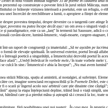
 Deltei
în noul volum intitulat sugestiv
35 de poeme în căutarea unui ti
in prezentul op construiește o poveste lirică în jurul străzii Măicuța, nu
itului ce hrănește viziunea interioară a poetului, este un refugiu, o elib
nea unei încercări de reechilibrare a lumii, o apropiere a ființei de eleme
te despre povestea timpului, despre devenire ca o tangentă care atinge în
igur, povestea nu putea începe decât așa:
/ un om avea o singură viață de
ce și paradigmatice, este ca un „lanț” în termenii lui Saussure, adică o 
ională cuvânt-tăcere, lumină-întuneric, viață-moarte, curgere-stagnare, li
t într-un raport de congruență cu imaterialul: „
Să ne așezăm pe lacrima
 formă de elevație spirituală. În universul exterior, poetul învață alfabe
și o întreagă poetică a singurătății, a întunericului dezvoltă poetul în ac
 face afară”; „
Umbli îmbrăcat în vorbele mele
,/ în toate vorbele mele/ 
e culcă în sine./ Întunericul e abia la început”; „Nu mai avem lumină”; „
nea străzii Măicuța, spațiu al amintirii, al nostalgiei, al suferinței. Ele
ă către cer, imagine soresciană recognoscibilă și în
Poemele Deltei
, este 
r fi o scară și/ îngerul acolo sus/ arbitrul/ care știe dinainte cine câști
trânii” ajunși la etapa înțelepciunii depline, trăind însă o viață simplă, 
 bătrânul care și-a pierdut mâna și așteaptă să-i crească la loc, toate su
tolimitare, fără posibilitatea unei noi nașteri: „
În casa mea, în propria 