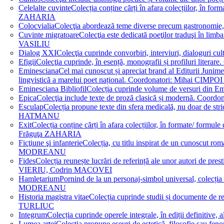
Celelalte cuvinte
Colecția conține cărți în afara colecțiilor, în f
ZAHARIA
Colocvialia
Colecţia abordează teme diverse precum gastronomie, 
Cuvinte migratoare
Colecţia este dedicată poeţilor traduşi în li
VASILIU
Dialog XXI
Colecţia cuprinde convorbiri, interviuri, dialogur
Efigii
Colecţia cuprinde, în esență, monografii și profiluri lit
Eminesciana
Cel mai cunoscut și apreciat brand al Editurii Junim
lingvistică a marelui poet național. Coordonatori: Miha
Eminesciana Bibliofil
Colecția cuprinde volume de versuri din
Epica
Colecţia include texte de proză clasică și modernă. C
Esculap
Colecția propune texte din sfera medicală, nu doar de str
HATMANU
Exit
Colecția conține cărți în afara colecțiilor, în formate/ for
Frăguţa ZAHARIA
Ficţiune şi infanterie
Colecția, cu titlu inspirat de un cunoscut
MODREANU
Fides
Colecția reunește lucrări de referință ale unor autori de pres
VIERIU, Codrin MACOVEI
Hamletarium
Pornind de la un personaj-simbol universal, colecția
MODREANU
Historia magistra vitae
Colecția cuprinde studii și documente de 
TURLIUC
Integrum
Colecția cuprinde operele integrale, în ediții defini
Lumea artei
Colecția propune eseuri de estetică, filosofie sau feno