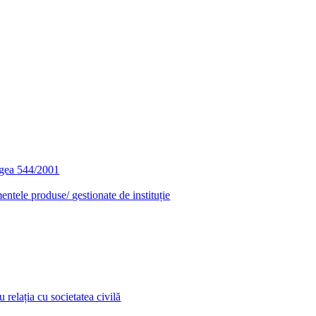
egea 544/2001
entele produse/ gestionate de instituție
relația cu societatea civilă