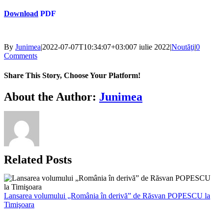
Download
PDF
By
Junimea
|
2022-07-07T10:34:07+03:00
7 iulie 2022
|
Noutăţi
|
0
Comments
Share This Story, Choose Your Platform!
Facebook
X
Bluesky
Reddit
LinkedIn
WhatsApp
Telegram
Tumblr
Xing
Email
Copy
About the Author:
Junimea
Link
Related Posts
Lansarea volumului „România în derivă” de Răsvan POPESCU la
Timişoara