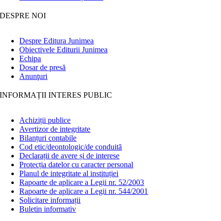
DESPRE NOI
Despre Editura Junimea
Obiectivele Editurii Junimea
Echipa
Dosar de presă
Anunţuri
INFORMAȚII INTERES PUBLIC
Achiziții publice
Avertizor de integritate
Bilanțuri contabile
Cod etic/deontologic/de conduită
Declarații de avere și de interese
Protecția datelor cu caracter personal
Planul de integritate al instituției
Rapoarte de aplicare a Legii nr. 52/2003
Rapoarte de aplicare a Legii nr. 544/2001
Solicitare informații
Buletin informativ