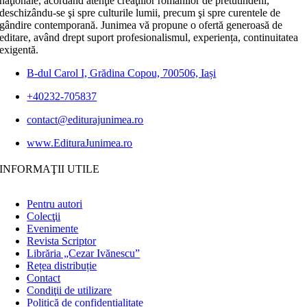
naţionale, acordând atenţie creaţiilor românilor de pretutindeni,
deschizându-se şi spre culturile lumii, precum şi spre curentele de
gândire contemporană. Junimea vă propune o ofertă generoasă de
editare, având drept suport profesionalismul, experiența, continuitatea
exigentă.
B-dul Carol I, Grădina Copou, 700506, Iași
+40232-705837
contact@editurajunimea.ro
www.EdituraJunimea.ro
INFORMAŢII UTILE
Pentru autori
Colecţii
Evenimente
Revista Scriptor
Librăria „Cezar Ivănescu”
Rețea distribuție
Contact
Condiţii de utilizare
Politică de confidențialitate