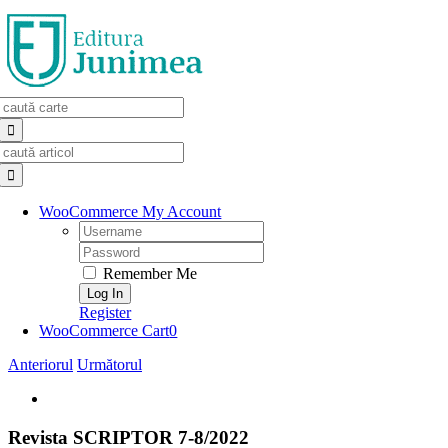
Skip
to
content
Search
for:
Search
for:
WooCommerce My Account
Username:
Password:
Remember Me
Register
WooCommerce Cart
0
Anteriorul
Următorul
View
Larger
Image
Revista SCRIPTOR 7-8/2022