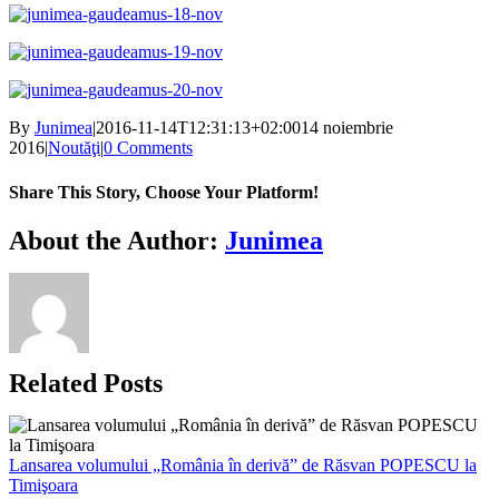
By
Junimea
|
2016-11-14T12:31:13+02:00
14 noiembrie
2016
|
Noutăţi
|
0 Comments
Share This Story, Choose Your Platform!
Facebook
X
Bluesky
Reddit
LinkedIn
WhatsApp
Telegram
Tumblr
Xing
Email
Copy
About the Author:
Junimea
Link
Related Posts
Lansarea volumului „România în derivă” de Răsvan POPESCU la
Timişoara