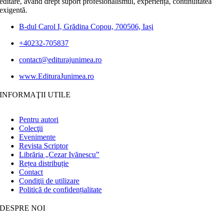
editare, având drept suport profesionalismul, experiența, continuitatea
exigentă.
B-dul Carol I, Grădina Copou, 700506, Iași
+40232-705837
contact@editurajunimea.ro
www.EdituraJunimea.ro
INFORMAŢII UTILE
Pentru autori
Colecţii
Evenimente
Revista Scriptor
Librăria „Cezar Ivănescu”
Rețea distribuție
Contact
Condiţii de utilizare
Politică de confidențialitate
DESPRE NOI