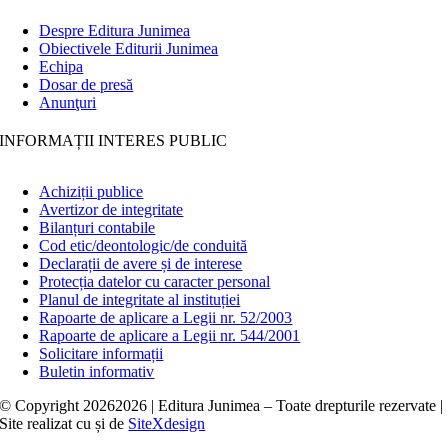
Despre Editura Junimea
Obiectivele Editurii Junimea
Echipa
Dosar de presă
Anunţuri
INFORMAȚII INTERES PUBLIC
Achiziții publice
Avertizor de integritate
Bilanțuri contabile
Cod etic/deontologic/de conduită
Declarații de avere și de interese
Protecția datelor cu caracter personal
Planul de integritate al instituției
Rapoarte de aplicare a Legii nr. 52/2003
Rapoarte de aplicare a Legii nr. 544/2001
Solicitare informații
Buletin informativ
© Copyright
20262026 | Editura Junimea – Toate drepturile rezervate |
Site realizat cu
și
de
SiteXdesign