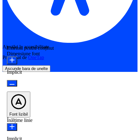
Ajustări la accesibilitate
Extensii pentru conținut
Dimensiune font
Propulsat de
OneTap
Ascunde bara de unelte
Implicit
Font lizibil
Înălțime linie
Implicit