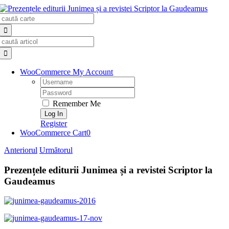
Skip
Search
to
for:
content
Search
for:
WooCommerce My Account
Username:
Password:
Remember Me
Register
WooCommerce Cart
0
Anteriorul
Următorul
Prezențele editurii Junimea și a revistei Scriptor la
Gaudeamus