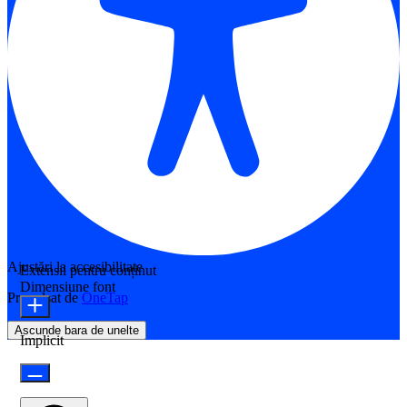
Ajustări la accesibilitate
Extensii pentru conținut
Dimensiune font
Propulsat de
OneTap
Ascunde bara de unelte
Implicit