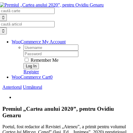
Skip
Search
to
for:
content
Search
for:
WooCommerce My Account
Username:
Password:
Remember Me
Register
WooCommerce Cart
0
Anteriorul
Următorul
View
Larger
Image
Premiul „Cartea anului 2020”, pentru Ovidiu
Genaru
Poetul, fost redactor al Revistei „Ateneu”, a primit pentru volumul
Cartea lui Mircea. Canal
” (Iaşi, Ed. „Junimea”, 2020) prestigiosul