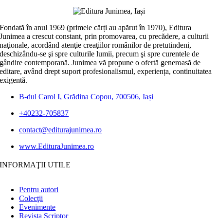
Fondată în anul 1969 (primele cărți au apărut în 1970), Editura
Junimea a crescut constant, prin promovarea, cu precădere, a culturii
naţionale, acordând atenţie creaţiilor românilor de pretutindeni,
deschizându-se şi spre culturile lumii, precum şi spre curentele de
gândire contemporană. Junimea vă propune o ofertă generoasă de
editare, având drept suport profesionalismul, experiența, continuitatea
exigentă.
B-dul Carol I, Grădina Copou, 700506, Iași
+40232-705837
contact@editurajunimea.ro
www.EdituraJunimea.ro
INFORMAŢII UTILE
Pentru autori
Colecţii
Evenimente
Revista Scriptor