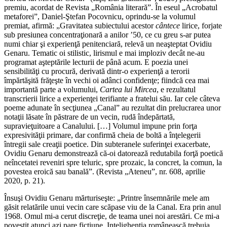
premiu, acordat de Revista „România literară”. În eseul „Acrobatul
metaforei”, Daniel-Ştefan Pocovnicu, oprindu-se la volumul
premiat, afirmă: „Gravitatea subiectului acestor
cântece
lirice, forjate
sub presiunea concentraţionară a anilor ’50, ce cu greu s-ar putea
numi chiar şi experienţă penitenciară, relevă un neaşteptat Ovidiu
Genaru. Tematic oi stilistic, lirismul e mai imploziv decât ne-au
programat aşteptările lecturii de până acum. E poezia unei
sensibilităţi cu procură, derivată dintr-o experienţă a terorii
împărtăşită frăţeşte în vechi oi adânci confidenţe; fiindcă cea mai
importantă parte a volumului,
Cartea lui Mircea
, e rezultatul
transcrierii lirice a experienţei terifiante a fratelui său. Iar cele câteva
poeme adunate în secţiunea „Canal” au rezultat din prelucrarea unor
notaţii lăsate în păstrare de un vecin, rudă îndepărtată,
supravieţuitoare a Canalului. […] Volumul impune prin forţa
expresivităţii primare, dar confirmă cheia de boltă a înţelegerii
întregii sale creaţii poetice. Din subteranele suferinţei exacerbate,
Ovidiu Genaru demonstrează că-oi datorează redutabila forţă poetică
neîncetatei reveniri spre teluric, spre prozaic, la concret, la comun, la
povestea eroică sau banală”. (Revista „Ateneu”, nr. 608, aprilie
2020, p. 21).
Însuşi Ovidiu Genaru mărturiseşte: „Printre însemnările mele am
găsit relatările unui vecin care scăpase viu de la Canal. Era prin anul
1968. Omul mi-a cerut discreţie, de teama unei noi arestări. Ce mi-a
povestit atunci azi pare ficţiune. Intelighenţia românească trebuia