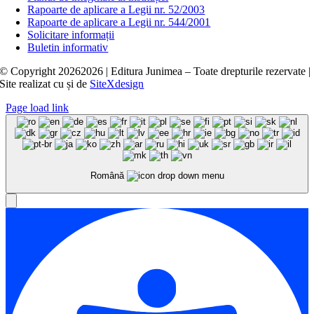
Rapoarte de aplicare a Legii nr. 52/2003
Rapoarte de aplicare a Legii nr. 544/2001
Solicitare informații
Buletin informativ
© Copyright
20262026 | Editura Junimea – Toate drepturile rezervate |
Site realizat cu
și
de
SiteXdesign
Page load link
Română