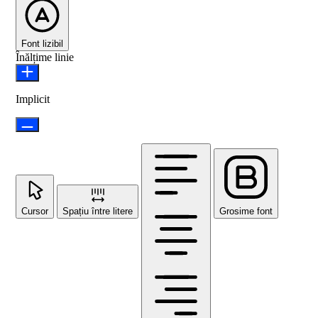
Font lizibil
Înălțime linie
Implicit
Cursor
Spațiu între litere
Grosime font