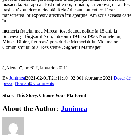
masacrată. Satrapii au fost dintre noi, românii, iar vinovaţii n-au fost
traşi la răspundere niciodată. Relatările sunt autentice. Doar
transcrierea lor expresiv-afectivă îmi aparţine. Am scris această carte
în
memoria fratelui meu Mircea, fost deţinut politic la 18 ani, la
Suceava şi Târgşorul Nou, între anii 1948 şi 1950. Numele lui,
Mircea Bibire, figurează pe zidurile Memorialului Victimelor
Comunismului oi al Rezistenţei, Sighetul Marmaţiei”.
(„Ateneu”, nr. 617, ianuarie 2021)
By
Junimea
|
2021-02-01T21:11:10+02:00
1 februarie 2021
|
Dosar de
presă
,
Noutăţi
|
0 Comments
Share This Story, Choose Your Platform!
Facebook
X
Bluesky
Reddit
LinkedIn
WhatsApp
Telegram
Tumblr
Xing
Email
Copy
About the Author:
Junimea
Link