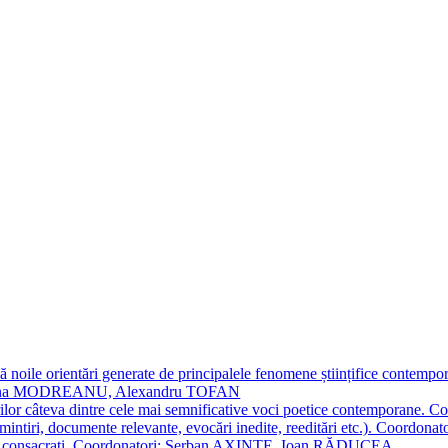
 noile orientări generate de principalele fenomene științifice contempora
Simona MODREANU, Alexandru TOFAN
titorilor câteva dintre cele mai semnificative voci poetice contempor
i (amintiri, documente relevante, evocări inedite, reeditări etc.). Co
poeți consacraţi. Coordonatori: Șerban AXINTE, Ioan RĂDUCEA