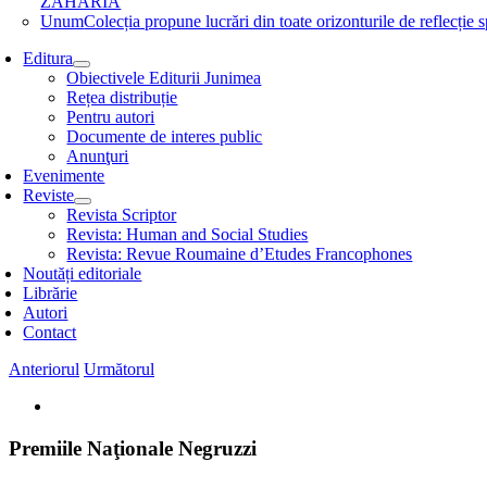
ZAHARIA
Unum
Colecția propune lucrări din toate orizonturile de refle
Editura
Obiectivele Editurii Junimea
Rețea distribuție
Pentru autori
Documente de interes public
Anunţuri
Evenimente
Reviste
Revista Scriptor
Revista: Human and Social Studies
Revista: Revue Roumaine d’Etudes Francophones
Noutăți editoriale
Librărie
Autori
Contact
Anteriorul
Următorul
View
Larger
Image
Premiile Naţionale Negruzzi