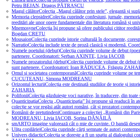
Petru BEJAN, Dragoș PĂTRAȘCU
Magul călător
Colecția „Magul călător prin stele”, elegantă și su
Memoria clepsidrei
Colecţia cuprinde confesiuni, jurnale, memorial
reeditări ale unor opere fundamentale din literatura română 
Mnemosyne
Colecția își propune să ofere publicului cititor re
Bogdan CREȚU
Mousaion
Colecţia cuprinde istorie culturală în documente, cor
Narratio
Colecţia include texte de proză clasică și modernă
Numele poetului (debut)
Colecţia cuprinde volume de debut (poezie)
partenere. Coordonatori: Șerban AXINTE, Livia IACOB
Numele prozatorului (debut)
Colecţia cuprinde volume de debut (pro
sunt partenere. Coordonatori: Ioan RĂDUCEA, Frăguța ZAH
Omul şi societatea contemporană
Colecția cuprinde volume pe teme
CUCUTEANU, Simona MODREANU
Orizontul lecturii
Colecția este destinată studiilor de teorie și i
ZAHARIA
Polifonii
Colecția găzduiește voci narative, în traducere, din 
Quanticipaţia
Colecța „Quanticipația” își propune să readucă în atenți
colecție se vor regăsi atât autori români, cât și prozatori cont
Românii de pretutindeni
Continuare a colecției „Românii din Paris
MODREANU, Livia IACOB, Sorina DĂNĂILĂ
smART
O imagine valorează cât o mie de cuvinte. O bandă des
Ulița copilăriei
Colecţia cuprinde cărţi semnate de autori contem
Univers didactic
Colecția se dorește a fi un spațiu al dialogului 