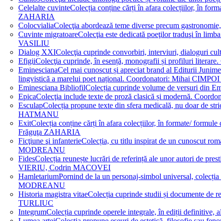
Celelalte cuvinte
Colecția conține cărți în afara colecțiilor, în f
ZAHARIA
Colocvialia
Colecţia abordează teme diverse precum gastronomie, 
Cuvinte migratoare
Colecţia este dedicată poeţilor traduşi în li
VASILIU
Dialog XXI
Colecţia cuprinde convorbiri, interviuri, dialogur
Efigii
Colecţia cuprinde, în esență, monografii și profiluri lit
Eminesciana
Cel mai cunoscut și apreciat brand al Editurii Junim
lingvistică a marelui poet național. Coordonatori: Miha
Eminesciana Bibliofil
Colecția cuprinde volume de versuri din
Epica
Colecţia include texte de proză clasică și modernă. C
Esculap
Colecția propune texte din sfera medicală, nu doar de str
HATMANU
Exit
Colecția conține cărți în afara colecțiilor, în formate/ for
Frăguţa ZAHARIA
Ficţiune şi infanterie
Colecția, cu titlu inspirat de un cunoscut
MODREANU
Fides
Colecția reunește lucrări de referință ale unor autori de pres
VIERIU, Codrin MACOVEI
Hamletarium
Pornind de la un personaj-simbol universal, colecția
MODREANU
Historia magistra vitae
Colecția cuprinde studii și documente de 
TURLIUC
Integrum
Colecția cuprinde operele integrale, în ediții defini
Lumea artei
Colecția propune eseuri de estetică, filosofie sau feno