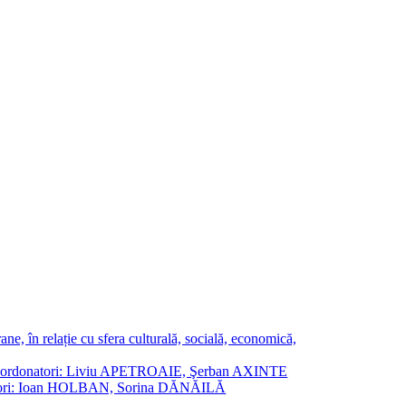
ne, în relație cu sfera culturală, socială, economică,
ane. Coordonatori: Liviu APETROAIE, Şerban AXINTE
ordonatori: Ioan HOLBAN, Sorina DĂNĂILĂ