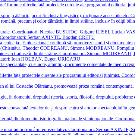
ormate/ formule diferite față proiectele curente ale programului editori
sport, călătorii, jocuri (inclusiv lingvistice), dicţionare accesibile
mba română, precum şi celor tălmăciţi în limbi străine, inclusiv în edi
i culturale. Coordonatori: Nicolae BUSUIOC, Grigore ILISEI, Lucian V
erare. Coordonatori: Șerban AXINTE, Bogdan CREŢU
ea, colecția „Eminesciana” continuă să promoveze studii și documente pri
i CIMPOI (Chișinău), Theodor CODREANU, Simona MODREANU, Pomp
 Eminescu traduse în limbi străine. Coordonatori: Simona MODREANU
oordonatori: Ioan HOLBAN, Eugen URICARU
ictă specialitate, ci și note, amintiri, documente comentate de medici 
mule diferite față proiectele curente ale programului editorial junimi
 roman al lui Costache Olăreanu, promovează proza română contempor
tigiu, în domeniul dreptului (teoria, istoria, filosofia dreptului, problem
 este consacrată textelor de și despre teatru și artelor spectacolului 
referință din domeniul istoriografiei naţionale şi internaţionale. C
tive, ale unor autori români reprezentativi. Coordonatori: Șerban AX
menologia artei, precum și monografii, albume etc., din sfera artelor în g