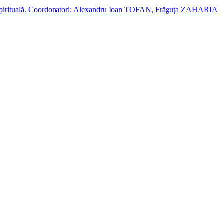
cție spirituală. Coordonatori: Alexandru Ioan TOFAN, Frăguţa ZAHARIA