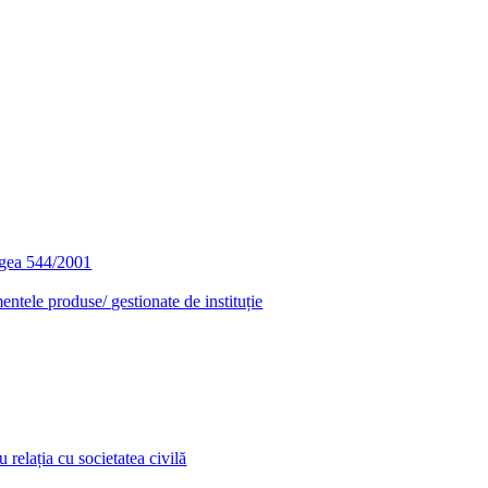
egea 544/2001
entele produse/ gestionate de instituție
relația cu societatea civilă