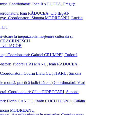
al junimist. Coordonatori: Ioan RĂDUCEA, Frăguţa
 etc. Coordonatori: Ioan RĂDUCEA, Cip IEȘAN
ţii bilingve. Coordonatori: Simona MODREANU, Lucian
ASILIU
vitoare la inepuizabila moștenire culturală și
iliu CRĂCIUNESCU
, Livia IACOB
reputați. Coordonatori: Gabriel CRUMPEI, Tudorel
st. Coordonatori: Tudorel HATMANU, Ioan RĂDUCEA,
ană. Coordonatori: Codrin Liviu CUŢITARU, Simona
e de morală, practică judiciară etc.) Coordonatori: Vlad
în general. Coordonatori: Călin CIOBOTARI, Simona
oordonatori: Florin CÂNTIC, Radu CUCUTEANU, Cătălin
INTE, Simona MODREANU
eneral și a celor plastice în particular. Coordonatori: