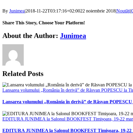
By
Junimea
|
2018-11-22T03:17:16+02:00
22 noiembrie 2018
|
Noutăţi
|
Share This Story, Choose Your Platform!
Facebook
X
Bluesky
Reddit
LinkedIn
WhatsApp
Telegram
Tumblr
Xing
Email
Copy
About the Author:
Junimea
Link
Related Posts
Lansarea volumului „România în derivă” de Răsvan POPESCU la Ti
Lansarea volumului „România în derivă” de Răsvan POPESCU 
EDITURA JUNIMEA la Salonul BOOKFEST Timișoara, 19-22 martie
EDITURA JUNIMEA la Salonul BOOKFEST Timișoara, 19-22 mar