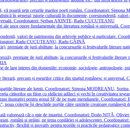
plă, vă poartă prin cerurile marilor poeți români. Coordonatori: Simon
istică în general; istorie culturală în documente, corespondență, valori 
și universală. Coordonatori: Șerban AXINTE, Radu CUCUTEANU
editări ale unor opere fundamentale din literatura română și univers
espondenţă, valori de patrimoniu din arhivele publice şi particulare.
. Coordonatori: Radu CUCUTEANU, Radu GĂINĂ
, premiate de jurii abilitate, la concursurile și festivalurile literare naţ
ză), premiate de jurii abilitate, la concursurile și festivalurile literare
ARIA
 de larg interes din domeniile: economie, sociologie, antropologie, psiho
storie literară, precum și eseurilor critice din spațiul românesc și uni
toate spațiile literare ale lumii. Coordonatori: Simona MODREANU, So
a cititorilor un filon cu rădăcini adânci și vechi în creativitatea ieșeană,
emporani ilustrativi pentru genul SF de pe toate meridianele. Coordona
”, noua colecție își deschide porțile către spiritele creatoare românești
enată valorează cât o mie de imagini. Coordonatori: Dodo NIȚĂ, Oli
porani, români şi străini, pe tema copilăriei și adolescenţei. Coordo
constructiv, flexibil și inovativ pentru teoriile și practicile pedagogi