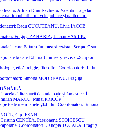
a Modreanu, Adrian Dinu Rachieru, Valentin Talpalaru
de patrimoniu din arhivele publice şi particulare;
ală. Coordonatori: Radu CUCUTEANU, Livia IACOB,
 Coordonatori: Frăguța ZAHARIA, Lucian VASILIU
ionale la care Editura Junimea și revista „Scriptor” sunt
 naţionale la care Editura Junimea și revista „Scriptor”
logie, etică, religie, filosofie.. Coordonatori: Radu
versal. Coordonatori: Simona MODREANU, Frăguţa
rina DĂNĂILĂ
 acela al literaturii de anticipație și fantastice. În
tori: Emilian MARCU, Mihai PRICOP
 de pe toate meridianele globului. Coordonatori: Simona
vier NOËL, Cip IEȘAN
natori: Cristina CENTEA, Passionaria STOICESCU
ce contemporane. Coordonatori: Caliopia TOCALĂ, Frăguţa