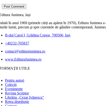
dată în anul 1969 (primele cărți au apărut în 1970), Editura Junimea a c
lturile lumii, precum şi spre curentele de gândire contemporană. Junimea
B-dul Carol I, Grădina Copou, 700506, Iași
+40232-705837
contact@editurajunimea.ro
www.EdituraJunimea.ro
FORMAŢII UTILE
Pentru autori
Colecţii
Evenimente
Revista Scriptor
Librăria „Cezar Ivănescu”
Rețea distribuție
Contact