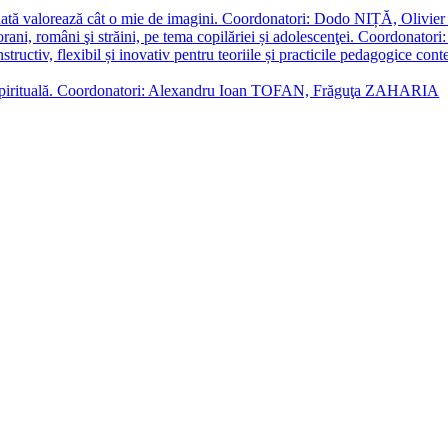
enată valorează cât o mie de imagini. Coordonatori: Dodo NIȚĂ, Oli
porani, români şi străini, pe tema copilăriei și adolescenţei. Coordo
constructiv, flexibil și inovativ pentru teoriile și practicile pedagogi
cție spirituală. Coordonatori: Alexandru Ioan TOFAN, Frăguţa ZAHARIA