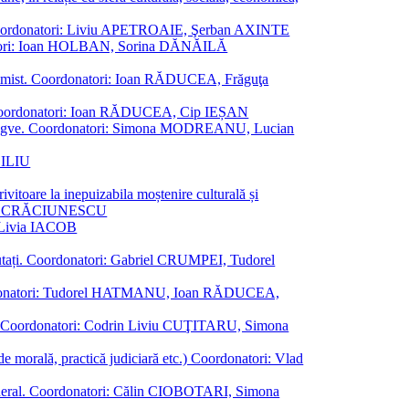
ane. Coordonatori: Liviu APETROAIE, Şerban AXINTE
ordonatori: Ioan HOLBAN, Sorina DĂNĂILĂ
al junimist. Coordonatori: Ioan RĂDUCEA, Frăguţa
 etc. Coordonatori: Ioan RĂDUCEA, Cip IEȘAN
ţii bilingve. Coordonatori: Simona MODREANU, Lucian
ASILIU
vitoare la inepuizabila moștenire culturală și
iliu CRĂCIUNESCU
, Livia IACOB
reputați. Coordonatori: Gabriel CRUMPEI, Tudorel
st. Coordonatori: Tudorel HATMANU, Ioan RĂDUCEA,
ană. Coordonatori: Codrin Liviu CUŢITARU, Simona
e de morală, practică judiciară etc.) Coordonatori: Vlad
în general. Coordonatori: Călin CIOBOTARI, Simona