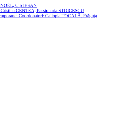
vier NOËL, Cip IEȘAN
natori: Cristina CENTEA, Passionaria STOICESCU
ce contemporane. Coordonatori: Caliopia TOCALĂ, Frăguţa