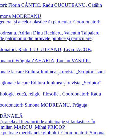
oordonatori: Florin CÂNTIC, Radu CUCUTEANU, Cătălin
INTE, Simona MODREANU
eneral și a celor plastice în particular. Coordonatori:
a Modreanu, Adrian Dinu Rachieru, Valentin Talpalaru
de patrimoniu din arhivele publice şi particulare;
ală. Coordonatori: Radu CUCUTEANU, Livia IACOB,
 Coordonatori: Frăguța ZAHARIA, Lucian VASILIU
ionale la care Editura Junimea și revista „Scriptor” sunt
 naţionale la care Editura Junimea și revista „Scriptor”
logie, etică, religie, filosofie.. Coordonatori: Radu
versal. Coordonatori: Simona MODREANU, Frăguţa
rina DĂNĂILĂ
 acela al literaturii de anticipație și fantastice. În
tori: Emilian MARCU, Mihai PRICOP
 de pe toate meridianele globului. Coordonatori: Simona