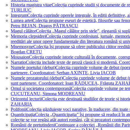
Historia magistra vitae
Colecția cuprinde studii și documente de 
TURLIUC
Integrum
Colecția cuprinde operele integrale, în ediții defini
Lumea artei
Colecția propune eseuri de estetică, filosofie sau feno
Petru BEJAN, Dragoș PĂTRAȘCU
Magul călător
Colecția „Magul călător prin stele”, elegantă și su
Memoria clepsidrei
Colecţia cuprinde confesiuni, jurnale, memorial
reeditări ale unor opere fundamentale din literatura română 
Mnemosyne
Colecția își propune să ofere publicului cititor re
Bogdan CREȚU
Mousaion
Colecţia cuprinde istorie culturală în documente, cor
Narratio
Colecţia include texte de proză clasică și modernă
Numele poetului (debut)
Colecţia cuprinde volume de debut (poezie)
partenere. Coordonatori: Șerban AXINTE, Livia IACOB
Numele prozatorului (debut)
Colecţia cuprinde volume de debut (pro
sunt partenere. Coordonatori: Ioan RĂDUCEA, Frăguța ZAH
Omul şi societatea contemporană
Colecția cuprinde volume pe teme
CUCUTEANU, Simona MODREANU
Orizontul lecturii
Colecția este destinată studiilor de teorie și i
ZAHARIA
Polifonii
Colecția găzduiește voci narative, în traducere, din 
Quanticipaţia
Colecța „Quanticipația” își propune să readucă în atenți
colecție se vor regăsi atât autori români, cât și prozatori cont
Românii de pretutindeni
Continuare a colecției „Românii din Paris