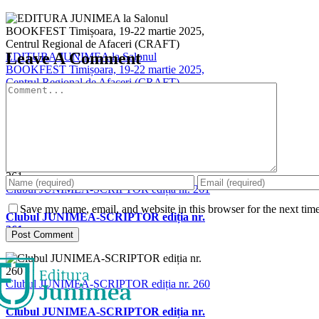
Leave A Comment
EDITURA JUNIMEA la Salonul
BOOKFEST Timișoara, 19-22 martie 2025,
Centrul Regional de Afaceri (CRAFT)
Comment
EDITURA JUNIMEA la Salonul
BOOKFEST Timișoara, 19-22 martie 2025,
Centrul Regional de Afaceri (CRAFT)
Clubul JUNIMEA-SCRIPTOR ediția nr. 261
Save my name, email, and website in this browser for the next tim
Clubul JUNIMEA-SCRIPTOR ediția nr.
261
Clubul JUNIMEA-SCRIPTOR ediția nr. 260
Clubul JUNIMEA-SCRIPTOR ediția nr.