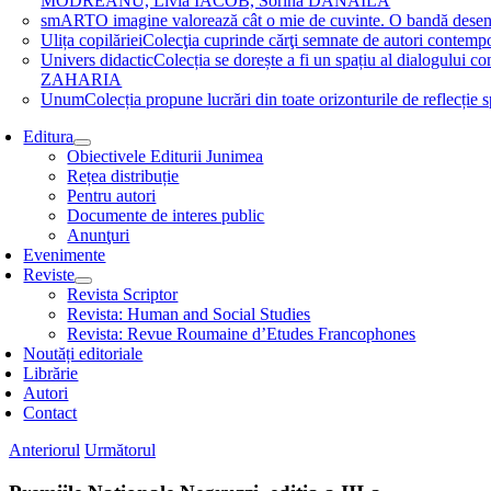
MODREANU, Livia IACOB, Sorina DĂNĂILĂ
smART
O imagine valorează cât o mie de cuvinte. O bandă des
Ulița copilăriei
Colecţia cuprinde cărţi semnate de autori contem
Univers didactic
Colecția se dorește a fi un spațiu al dialogului 
ZAHARIA
Unum
Colecția propune lucrări din toate orizonturile de refle
Editura
Obiectivele Editurii Junimea
Rețea distribuție
Pentru autori
Documente de interes public
Anunţuri
Evenimente
Reviste
Revista Scriptor
Revista: Human and Social Studies
Revista: Revue Roumaine d’Etudes Francophones
Noutăți editoriale
Librărie
Autori
Contact
Anteriorul
Următorul