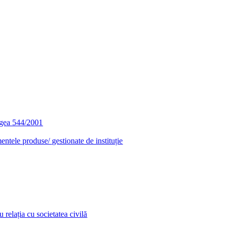
egea 544/2001
entele produse/ gestionate de instituție
relația cu societatea civilă