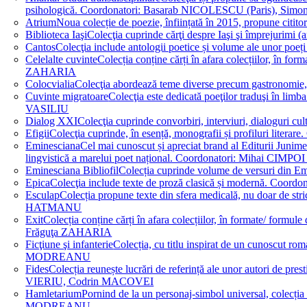
psihologică. Coordonatori: Basarab NICOLESCU (Paris), 
Atrium
Noua colecție de poezie, înființată în 2015, propune ci
Biblioteca Iaşi
Colecţia cuprinde cărţi despre Iaşi şi împrejurim
Cantos
Colecţia include antologii poetice și volume ale unor 
Celelalte cuvinte
Colecția conține cărți în afara colecțiilor, în f
ZAHARIA
Colocvialia
Colecţia abordează teme diverse precum gastronomie, 
Cuvinte migratoare
Colecţia este dedicată poeţilor traduşi în li
VASILIU
Dialog XXI
Colecţia cuprinde convorbiri, interviuri, dialogur
Efigii
Colecţia cuprinde, în esență, monografii și profiluri lit
Eminesciana
Cel mai cunoscut și apreciat brand al Editurii Junim
lingvistică a marelui poet național. Coordonatori: Miha
Eminesciana Bibliofil
Colecția cuprinde volume de versuri din
Epica
Colecţia include texte de proză clasică și modernă. C
Esculap
Colecția propune texte din sfera medicală, nu doar de str
HATMANU
Exit
Colecția conține cărți în afara colecțiilor, în formate/ for
Frăguţa ZAHARIA
Ficţiune şi infanterie
Colecția, cu titlu inspirat de un cunoscut
MODREANU
Fides
Colecția reunește lucrări de referință ale unor autori de pres
VIERIU, Codrin MACOVEI
Hamletarium
Pornind de la un personaj-simbol universal, colecția
MODREANU