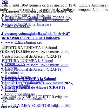
260
dată în anul 1969 (primele cărți au apărut în 1970), Editura Junimea a c
lturile lumii, precum şi spre curentele de gândire contemporană. Junimea
B-dul Carol I, Grădina Copou, 700506, Iași
Lansarea volumului „România în derivă” de
Răsvan POPESCU la Timişoara
+40232-705837
Lansarea volumului „România în derivă”
contact@editurajunimea.ro
de Răsvan POPESCU la Timişoara
www.EdituraJunimea.ro
FORMAŢII UTILE
EDITURA JUNIMEA la Salonul
Pentru autori
BOOKFEST Timișoara, 19-22 martie 2025,
Colecţii
Centrul Regional de Afaceri (CRAFT)
Evenimente
Revista Scriptor
EDITURA JUNIMEA la Salonul
Librăria „Cezar Ivănescu”
BOOKFEST Timișoara, 19-22 martie 2025,
Rețea distribuție
Centrul Regional de Afaceri (CRAFT)
Contact
Condiţii de utilizare
Politică de confidențialitate
Clubul JUNIMEA-SCRIPTOR ediția nr. 261
ESPRE NOI