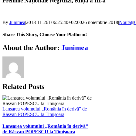
Premiile Naționale Negruzzi, ediția a III-a
By
Junimea
|
2018-11-26T06:25:40+02:00
26 noiembrie 2018
|
Noutăţi
|
Share This Story, Choose Your Platform!
Facebook
X
Bluesky
Reddit
LinkedIn
WhatsApp
Telegram
Tumblr
Xing
Email
Copy
About the Author:
Junimea
Link
Related Posts
Lansarea volumului „România în derivă” de
Răsvan POPESCU la Timişoara
Lansarea volumului „România în derivă”
de Răsvan POPESCU la Timişoara