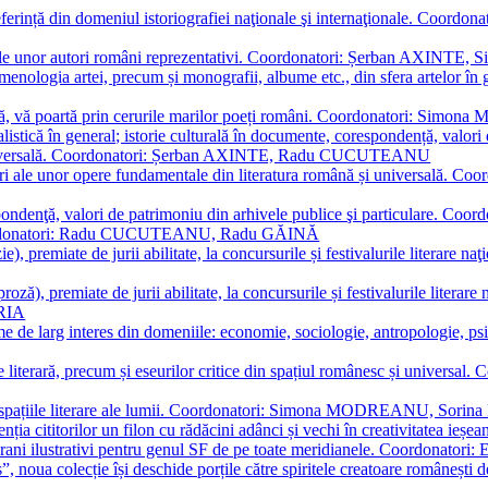
referință din domeniul istoriografiei naţionale şi internaţionale. C
tive, ale unor autori români reprezentativi. Coordonatori: Șerban AX
menologia artei, precum și monografii, albume etc., din sfera artelor în g
plă, vă poartă prin cerurile marilor poeți români. Coordonatori: Simon
istică în general; istorie culturală în documente, corespondență, valori 
și universală. Coordonatori: Șerban AXINTE, Radu CUCUTEANU
editări ale unor opere fundamentale din literatura română și univers
espondenţă, valori de patrimoniu din arhivele publice şi particulare.
. Coordonatori: Radu CUCUTEANU, Radu GĂINĂ
, premiate de jurii abilitate, la concursurile și festivalurile literare naţ
ză), premiate de jurii abilitate, la concursurile și festivalurile literare
ARIA
 de larg interes din domeniile: economie, sociologie, antropologie, psiho
storie literară, precum și eseurilor critice din spațiul românesc și uni
toate spațiile literare ale lumii. Coordonatori: Simona MODREANU, So
a cititorilor un filon cu rădăcini adânci și vechi în creativitatea ieșeană,
emporani ilustrativi pentru genul SF de pe toate meridianele. Coordona
”, noua colecție își deschide porțile către spiritele creatoare românești