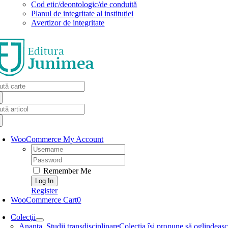
Cod etic/deontologic/de conduită
Planul de integritate al instituției
Avertizor de integritate
arch
:
arch
:
WooCommerce My Account
Username:
Password:
Remember Me
Register
WooCommerce Cart
0
Colecţii
Ananta. Studii transdisciplinare
Colecţia își propune să oglindească