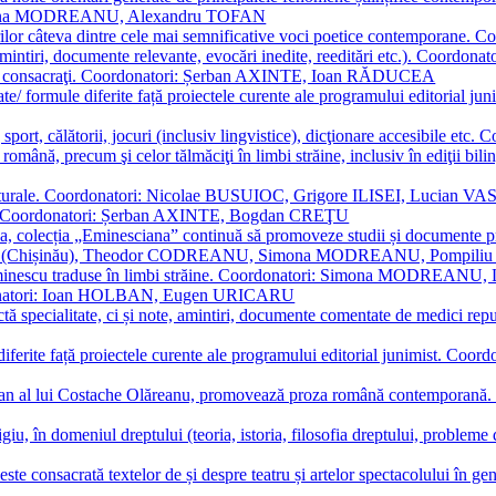
Simona MODREANU, Alexandru TOFAN
titorilor câteva dintre cele mai semnificative voci poetice contempor
i (amintiri, documente relevante, evocări inedite, reeditări etc.). Co
poeți consacraţi. Coordonatori: Șerban AXINTE, Ioan RĂDUCEA
ormate/ formule diferite față proiectele curente ale programului editori
sport, călătorii, jocuri (inclusiv lingvistice), dicţionare accesibile
mba română, precum şi celor tălmăciţi în limbi străine, inclusiv în edi
i culturale. Coordonatori: Nicolae BUSUIOC, Grigore ILISEI, Lucian V
erare. Coordonatori: Șerban AXINTE, Bogdan CREŢU
ea, colecția „Eminesciana” continuă să promoveze studii și documente pri
i CIMPOI (Chișinău), Theodor CODREANU, Simona MODREANU, Pomp
 Eminescu traduse în limbi străine. Coordonatori: Simona MODREANU
oordonatori: Ioan HOLBAN, Eugen URICARU
ictă specialitate, ci și note, amintiri, documente comentate de medici 
mule diferite față proiectele curente ale programului editorial junimi
 roman al lui Costache Olăreanu, promovează proza română contempor
tigiu, în domeniul dreptului (teoria, istoria, filosofia dreptului, problem
 este consacrată textelor de și despre teatru și artelor spectacolului 