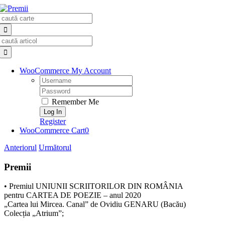
Skip
Search
to
for:
content
Search
for:
WooCommerce My Account
Username:
Password:
Remember Me
Register
WooCommerce Cart
0
Anteriorul
Următorul
Premii
• Premiul UNIUNII SCRIITORILOR DIN ROMÂNIA
pentru CARTEA DE POEZIE – anul 2020
„Cartea lui Mircea. Canal” de Ovidiu GENARU (Bacău)
Colecția „Atrium”;