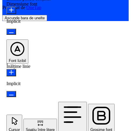
Dimensiune font
Propulsat de
OneTap
Ascunde bara de unelte
Implicit
Font lizibil
Înălțime linie
Implicit
Cursor
Spațiu între litere
Grosime font