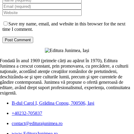
Save my name, email, and website in this browser for the next
time I comment.
Fondată în anul 1969 (primele cărți au apărut în 1970), Editura
Junimea a crescut constant, prin promovarea, cu precădere, a culturii
naţionale, acordând atenţie creaţiilor românilor de pretutindeni,
deschizându-se şi spre culturile lumii, precum şi spre curentele de
gândire contemporană. Junimea vă propune o ofertă generoasă de
editare, având drept suport profesionalismul, experiența, continuitatea
exigentă.
B-dul Carol I, Grădina Copou, 700506, Iași
+40232-705837
contact@editurajunimea.ro
www.EdituraJunimea.ro