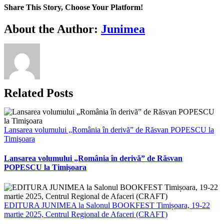
Share This Story, Choose Your Platform!
Facebook
X
Bluesky
Reddit
LinkedIn
WhatsApp
Telegram
Tumblr
Xing
Email
Copy
About the Author:
Junimea
Link
Related Posts
Lansarea volumului „România în derivă” de Răsvan POPESCU la
Timişoara
Lansarea volumului „România în derivă” de Răsvan
POPESCU la Timişoara
EDITURA JUNIMEA la Salonul BOOKFEST Timișoara, 19-22
martie 2025, Centrul Regional de Afaceri (CRAFT)