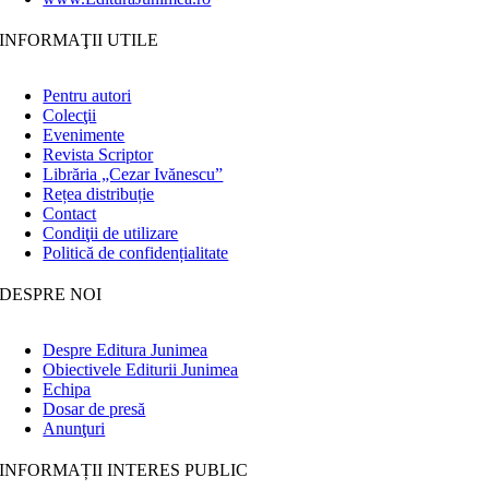
INFORMAŢII UTILE
Pentru autori
Colecţii
Evenimente
Revista Scriptor
Librăria „Cezar Ivănescu”
Rețea distribuție
Contact
Condiţii de utilizare
Politică de confidențialitate
DESPRE NOI
Despre Editura Junimea
Obiectivele Editurii Junimea
Echipa
Dosar de presă
Anunţuri
INFORMAȚII INTERES PUBLIC