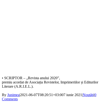
• SCRIPTOR – „Revista anului 2020”,
premiu acordat de Asociația Revistelor, Imprimeriilor și Editurilor
Literare (A.R.I.E.L.).
By
Junimea
|
2021-06-07T08:20:51+03:00
7 iunie 2021
|
Noutăţi
|
0
Comments