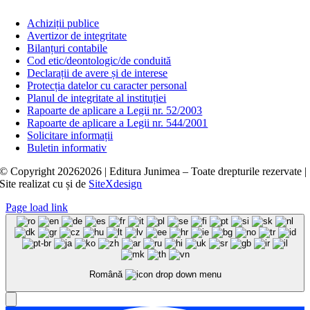
Achiziții publice
Avertizor de integritate
Bilanțuri contabile
Cod etic/deontologic/de conduită
Declarații de avere și de interese
Protecția datelor cu caracter personal
Planul de integritate al instituției
Rapoarte de aplicare a Legii nr. 52/2003
Rapoarte de aplicare a Legii nr. 544/2001
Solicitare informații
Buletin informativ
© Copyright
20262026 | Editura Junimea – Toate drepturile rezervate |
Site realizat cu
și
de
SiteXdesign
Page load link
Română