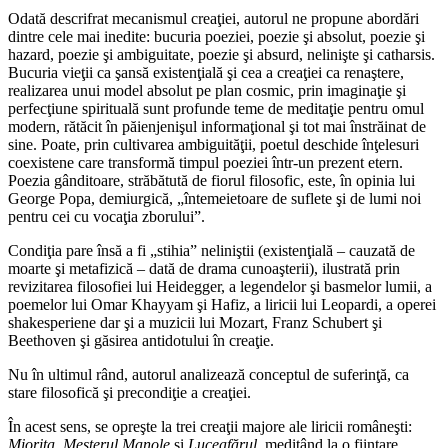
Odată descrifrat mecanismul creaţiei, autorul ne propune abordări
dintre cele mai inedite: bucuria poeziei, poezie şi absolut, poezie şi
hazard, poezie şi ambiguitate, poezie şi absurd, nelinişte şi catharsis.
Bucuria vieţii ca şansă existenţială şi cea a creaţiei ca renaştere,
realizarea unui model absolut pe plan cosmic, prin imaginaţie şi
perfecţiune spirituală sunt profunde teme de meditaţie pentru omul
modern, rătăcit în păienjenişul informaţional şi tot mai înstrăinat de
sine. Poate, prin cultivarea ambiguităţii, poetul deschide înţelesuri
coexistene care transformă timpul poeziei într-un prezent etern.
Poezia gânditoare, străbătută de fiorul filosofic, este, în opinia lui
George Popa, demiurgică, „întemeietoare de suflete şi de lumi noi
pentru cei cu vocaţia zborului”.
Condiţia pare însă a fi „stihia” neliniştii (existenţială – cauzată de
moarte şi metafizică – dată de drama cunoaşterii), ilustrată prin
revizitarea filosofiei lui Heidegger, a legendelor şi basmelor lumii, a
poemelor lui Omar Khayyam şi Hafiz, a liricii lui Leopardi, a operei
shakesperiene dar şi a muzicii lui Mozart, Franz Schubert şi
Beethoven şi găsirea antidotului în creaţie.
Nu în ultimul rând, autorul analizează conceptul de suferinţă, ca
stare filosofică şi precondiţie a creaţiei.
În acest sens, se opreşte la trei creaţii majore ale liricii româneşti:
Mioriţa, Meşterul Manole
şi
Luceafărul,
meditând la o fiinţare