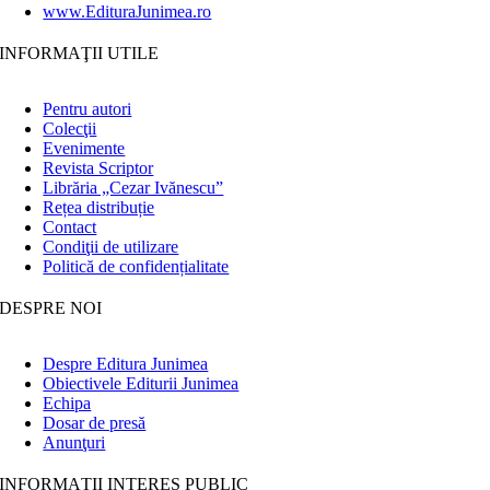
www.EdituraJunimea.ro
INFORMAŢII UTILE
Pentru autori
Colecţii
Evenimente
Revista Scriptor
Librăria „Cezar Ivănescu”
Rețea distribuție
Contact
Condiţii de utilizare
Politică de confidențialitate
DESPRE NOI
Despre Editura Junimea
Obiectivele Editurii Junimea
Echipa
Dosar de presă
Anunţuri
INFORMAȚII INTERES PUBLIC