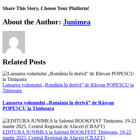
Share This Story, Choose Your Platform!
Facebook
X
Bluesky
Reddit
LinkedIn
WhatsApp
Telegram
Tumblr
Xing
Email
Copy
About the Author:
Junimea
Link
Related Posts
Lansarea volumului „România în derivă” de Răsvan POPESCU la
Timişoara
Lansarea volumului „România în derivă” de Răsvan
POPESCU la Timişoara
EDITURA JUNIMEA la Salonul BOOKFEST Timișoara, 19-22
martie 2025, Centrul Regional de Afaceri (CRAFT)