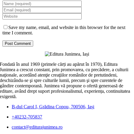
Save my name, email, and website in this browser for the next
time I comment.
Fondată în anul 1969 (primele cărți au apărut în 1970), Editura
Junimea a crescut constant, prin promovarea, cu precădere, a culturii
naţionale, acordând atenţie creaţiilor românilor de pretutindeni,
deschizându-se şi spre culturile lumii, precum şi spre curentele de
gândire contemporană. Junimea vă propune o ofertă generoasă de
editare, având drept suport profesionalismul, experiența, continuitatea
exigentă.
B-dul Carol I, Grădina Copou, 700506, Iași
+40232-705837
contact@editurajunimea.ro