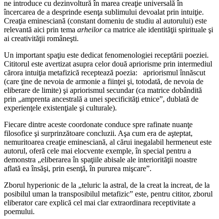
ne introduce cu dezinvoltură în marea creaţie universală în
încercarea de a desprinde esenţa sublimului devoalat prin intuiţie.
Creaţia eminesciană (constant domeniu de studiu al autorului) este
relevantă aici prin tema
arheilor
ca matrice ale identităţii spirituale şi
ai creativităţii româneşti.
Un important spaţiu este dedicat fenomenologiei receptării poeziei.
Cititorul este avertizat asupra celor două apriorisme prin intermediul
cărora intuiţia metafizică receptează poezia: apriorismul înnăscut
(care ţine de nevoia de armonie a fiinţei şi, totodată, de nevoia de
eliberare de limite) şi apriorismul secundar (ca matrice dobândită
prin „amprenta ancestrală a unei specificităţi etnice”, dublată de
experienţele existenţiale şi culturale).
Fiecare dintre aceste coordonate conduce spre rafinate nuanţe
filosofice şi surprinzătoare concluzii. Aşa cum era de aşteptat,
nemuritoarea creaţie eminesciană, al cărui inegalabil hermeneut este
autorul, oferă cele mai elocvente exemple, în special pentru a
demonstra „eliberarea în spaţiile abisale ale interiorităţii noastre
aflată ea însăşi, prin esenţă, în pururea mişcare”.
Zborul hyperionic de la „teluric la astral, de la creat la increat, de la
posibilul uman la transposibilul metafizic” este, pentru cititor, zborul
eliberator care explică cel mai clar extraordinara receptivitate a
poemului.