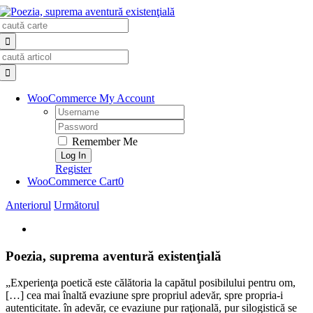
Skip
Search
to
for:
content
Search
for:
WooCommerce My Account
Username:
Password:
Remember Me
Register
WooCommerce Cart
0
Anteriorul
Următorul
View
Larger
Image
Poezia, suprema aventură existenţială
„Experienţa poetică este călătoria la capătul posibilului pentru om,
[…] cea mai înaltă evaziune spre propriul adevăr, spre propria-i
autenticitate. în adevăr, ce evaziune pur raţională, pur silogistică se