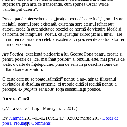
superioară prin arta ce transcende, cum spunea Oscar Wilde,
„anotimpul durerii”.
Preocupat de nietzscheniana „justiţie poetică” care înalţă „omul spre
inefabil, neantul spre existenţă, existenţa spre eternul reînceput”
autorul crede în autenticitatea poeziei ca normă de vieţuire ideală şi
ca normă de înfăptuire. Poetul, ca „justiţiar axiologic al Fiinţei”, are
nu numai datoria de a celebra existenţa, ci şi aceea de a o transforma
în mod vizionar.
Ars Poetica,
excelentă pledoarie a lui George Popa pentru creaţie şi
pentru poezie ca „cel mai înalt posibil” al omului, este, mai presus de
toate, o carte de înţelepciune, plină de sensuri şi deschizătoare de
tulburătoare orizonturi.
O carte care nu se poate „tălmăci” pentru a nu-i atinge filigranul
cuvintelor şi absoluta armonie, ci trebuie citită şi recitită pentru a
percepe,
ex propriis sensibus,
forţa sensibilităţii poetice.
Aurora Ciucă
(„Vatra veche”, Târgu Mureş, nr. 1/ 2017)
By
Junimea
|
2017-03-02T09:12:17+02:00
2 martie 2017
|
Dosar de
presă
,
Noutăţi
|
0 Comments