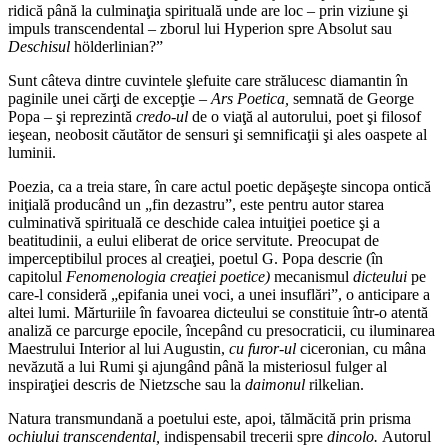
ridică până la culminaţia spirituală unde are loc – prin viziune şi
impuls transcendental – zborul lui Hyperion spre Absolut sau
Deschisul
hölderlinian?”
Sunt câteva dintre cuvintele şlefuite care strălucesc diamantin în
paginile unei cărţi de excepţie –
Ars Poetica,
semnată de George
Popa – şi reprezintă
credo-ul
de o viaţă al autorului, poet şi filosof
ieşean, neobosit căutător de sensuri şi semnificaţii şi ales oaspete al
luminii.
Poezia, ca a treia stare, în care actul poetic depăşeşte sincopa ontică
iniţială producând un „fin dezastru”, este pentru autor starea
culminativă spirituală ce deschide calea intuiţiei poetice şi a
beatitudinii, a eului eliberat de orice servitute. Preocupat de
imperceptibilul proces al creaţiei, poetul G. Popa descrie (în
capitolul
Fenomenologia creaţiei poetice)
me­canismul
dicteului
pe
care-l consideră „epifania unei voci, a unei insuflări”, o anticipare a
altei lumi. Mărturiile în favoarea dicteului se constituie într-o atentă
analiză ce parcurge epocile, începând cu presocraticii, cu iluminarea
Maestrului Interior al lui Augustin,
cu furor-ul
ciceronian, cu mâna
nevăzută a lui Rumi şi ajungând până la misteriosul fulger al
inspiraţiei descris de Nietzsche sau la
daimonul
rilkelian.
Natura transmundană a poetului este, apoi, tălmăcită prin prisma
ochiului transcendental,
indispensabil trecerii spre
dincolo.
Autorul