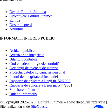
Despre Editura Junimea
Obiectivele Editurii Junimea
Echipa
Dosar de presă
Anunţuri
INFORMAȚII INTERES PUBLIC
Achiziții publice
Avertizor de integritate
Bilanțuri contabile
Cod etic/deontologic/de conduită
Declarații de avere și de interese
Protecția datelor cu caracter personal
Planul de integritate al instituției
Rapoarte de aplicare a Legii nr. 52/2003
Rapoarte de aplicare a Legii nr. 544/2001
Solicitare informații
Buletin informativ
© Copyright
20262026 | Editura Junimea – Toate drepturile rezervate |
Site realizat cu
și
de
SiteXdesign