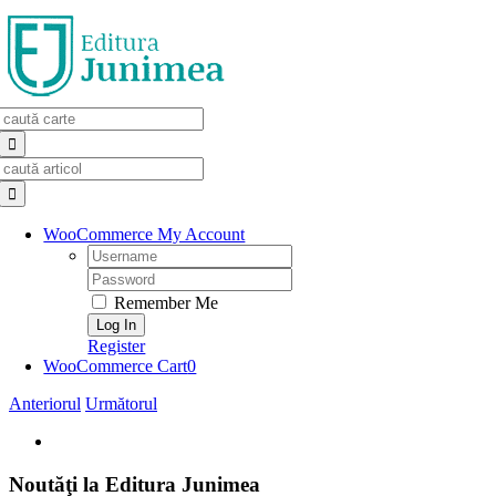
Skip
to
content
Search
for:
Search
for:
WooCommerce My Account
Username:
Password:
Remember Me
Register
WooCommerce Cart
0
Anteriorul
Următorul
View
Larger
Image
Noutăţi la Editura Junimea