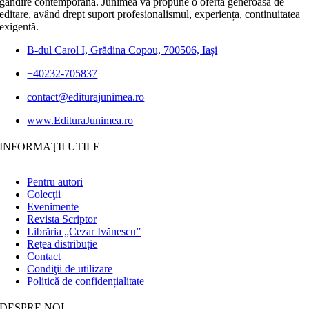
gândire contemporană. Junimea vă propune o ofertă generoasă de
editare, având drept suport profesionalismul, experiența, continuitatea
exigentă.
B-dul Carol I, Grădina Copou, 700506, Iași
+40232-705837
contact@editurajunimea.ro
www.EdituraJunimea.ro
INFORMAŢII UTILE
Pentru autori
Colecţii
Evenimente
Revista Scriptor
Librăria „Cezar Ivănescu”
Rețea distribuție
Contact
Condiţii de utilizare
Politică de confidențialitate
DESPRE NOI