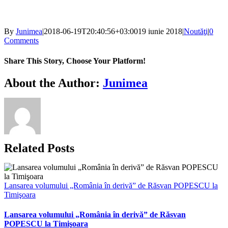
By
Junimea
|
2018-06-19T20:40:56+03:00
19 iunie 2018
|
Noutăţi
|
0
Comments
Share This Story, Choose Your Platform!
Facebook
X
Bluesky
Reddit
LinkedIn
WhatsApp
Telegram
Tumblr
Xing
Email
Copy
About the Author:
Junimea
Link
Related Posts
Lansarea volumului „România în derivă” de Răsvan POPESCU la
Timişoara
Lansarea volumului „România în derivă” de Răsvan
POPESCU la Timişoara