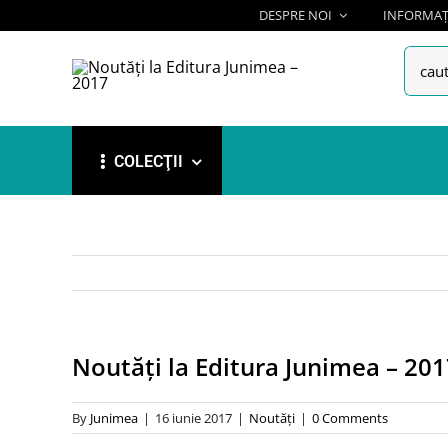
Skip
DESPRE NOI
INFORMAȚI
to
Searc
content
for:
COLECŢII
Noutăți la Editura Junimea – 20
By
Junimea
|
16 iunie 2017
|
Noutăţi
|
0 Comments