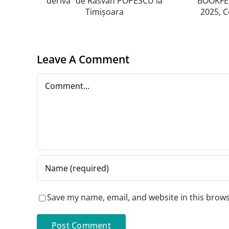
BOOKFEST
n
Timișoara, 19-22
svan
martie 2025,
a
Centrul Regional
Leave A Comment
de Afaceri (CRAFT)
Comment
Save my name, email, and website in this brows