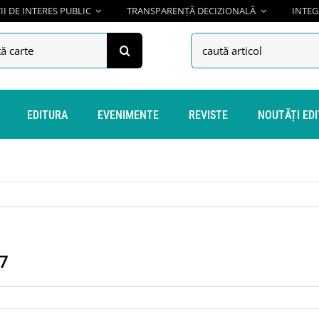
I DE INTERES PUBLIC
TRANSPARENȚĂ DECIZIONALĂ
INTEG
h
Search
for:
EDITURA
EVENIMENTE
REVISTE
NOUTĂȚI ED
17