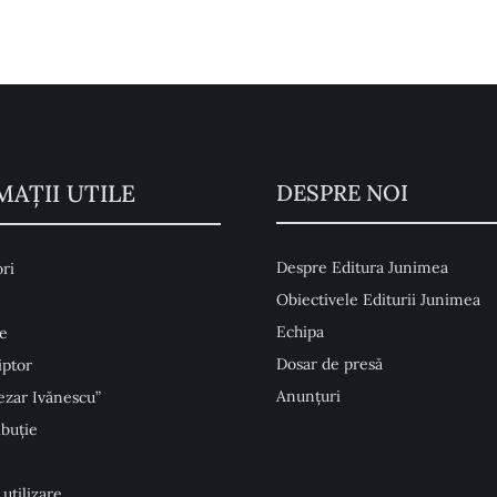
MAŢII UTILE
DESPRE NOI
Despre Editura Junimea
ri
Obiectivele Editurii Junimea
Echipa
e
Dosar de presă
iptor
Anunţuri
ezar Ivănescu”
ibuție
 utilizare