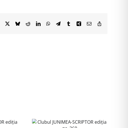
Facebook
X
Bluesky
Reddit
LinkedIn
WhatsApp
Telegram
Tumblr
Xing
Email
Copy
Link
Lansarea
volumului
NIMEA-