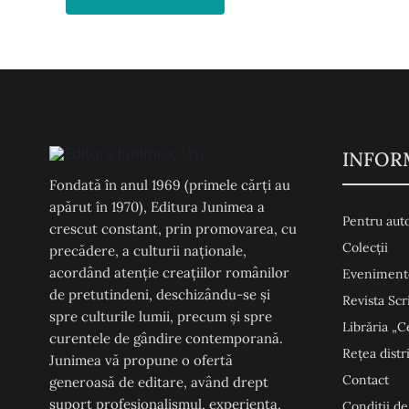
INFOR
Fondată în anul 1969 (primele cărți au
apărut în 1970), Editura Junimea a
Pentru auto
crescut constant, prin promovarea, cu
Colecţii
precădere, a culturii naţionale,
acordând atenţie creaţiilor românilor
Eveniment
de pretutindeni, deschizându-se şi
Revista Scr
spre culturile lumii, precum şi spre
Librăria „C
curentele de gândire contemporană.
Rețea distr
Junimea vă propune o ofertă
Contact
generoasă de editare, având drept
suport profesionalismul, experiența,
Condiţii de