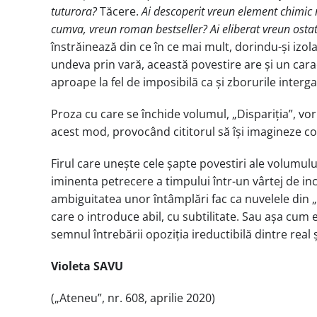
tuturora?
Tăcere.
Ai descoperit vreun element chimic n
cumva, vreun roman bestseller? Ai eliberat vreun osta
înstrăinează din ce în ce mai mult, dorindu-și izo
undeva prin vară, această povestire are și un carac
aproape la fel de imposibilă ca și zborurile interga
Proza cu care se închide volumul, „Dispariția”, vor
acest mod, provocând cititorul să își imagineze co
Firul care unește cele șapte povestiri ale volumulu
iminenta petrecere a timpului într-un vârtej de ince
ambiguitatea unor întâmplări fac ca nuvelele din „O
care o introduce abil, cu subtilitate. Sau așa cum
semnul întrebării opoziția ireductibilă dintre real 
Violeta SAVU
(„Ateneu”, nr. 608, aprilie 2020)