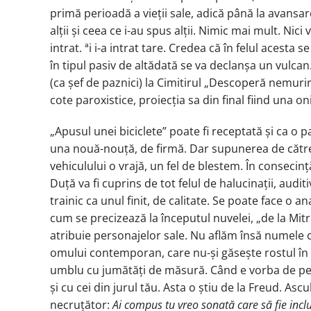
primă perioadă a vieții sale, adică până la avansa
alții și ceea ce i-au spus alții. Nimic mai mult. Ni
intrat. ªi i-a intrat tare. Credea că în felul acesta
în tipul pasiv de altădată se va declanșa un vulcan
(ca șef de paznici) la Cimitirul „Descoperă nemurire
cote paroxistice, proiecția sa din final fiind una on
„Apusul unei biciclete” poate fi receptată și ca o
una nouă-nouță, de firmă. Dar supunerea de către 
vehiculului o vrajă, un fel de blestem. În conseci
Duță va fi cuprins de tot felul de halucinații, auditi
trainic ca unul finit, de calitate. Se poate face o 
cum se precizează la începutul nuvelei, „de la Mit
atribuie personajelor sale. Nu aflăm însă numele c
omului contemporan, care nu-și găsește rostul în a
umblu cu jumătăți de măsură. Când e vorba de persoa
și cu cei din jurul tău. Asta o știu de la Freud. Asc
necruțător:
Ai compus tu vreo sonată care să fie incl