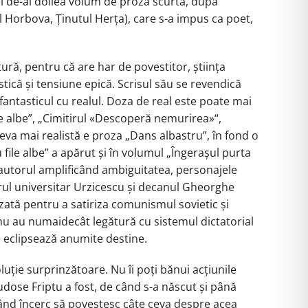
cel de-al doilea volum de proză scurtă, după
ul Horbova, Ținutul Herța), care s-a impus ca poet,
tură, pentru că are har de povestitor, știința
stică și tensiune epică. Scrisul său se revendică
fantasticul cu realul. Doza de real este poate mai
le albe”, „Cimitirul «Descoperă nemurirea»“,
Ceva mai realistă e proza „Dans albastru”, în fond o
u file albe” a apărut și în volumul „Îngerașul purta
t, autorul amplificând ambiguitatea, personajele
orul universitar Urzicescu și decanul Gheorghe
zată pentru a satiriza comunismul sovietic și
ase nu au numaidecât legătură cu sistemul dictatorial
re eclipsează anumite destine.
luție surprinzătoare. Nu îi poți bănui acțiunile
udose Friptu a fost, de când s-a născut și până
 când încerc să povestesc câte ceva despre acea