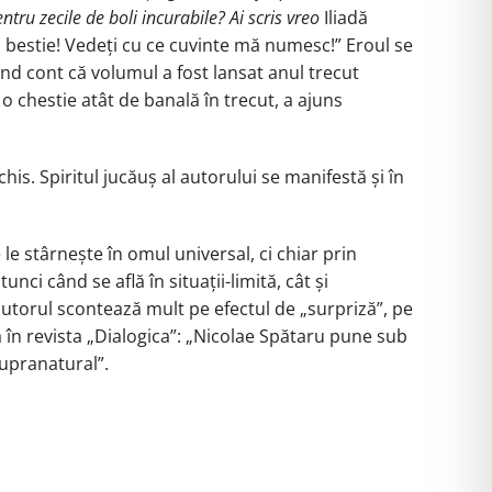
ru zecile de boli incurabile? Ai scris vreo
Iliadă
bestie! Vedeți cu ce cuvinte mă numesc!” Eroul se
ând cont că volumul a fost lansat anul trecut
o chestie atât de banală în trecut, a ajuns
is. Spiritul jucăuș al autorului se manifestă și în
le stârnește în omul universal, ci chiar prin
ci când se află în situații-limită, cât și
 autorul scontează mult pe efectul de „surpriză”, pe
 în revista „Dialogica”: „Nicolae Spătaru pune sub
supranatural”.