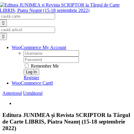
Skip
to
Search
content
for:
Search
for:
WooCommerce My Account
Username:
Password:
Remember Me
Register
WooCommerce Cart
0
Anteriorul
Următorul
View
Larger
Image
Editura JUNIMEA și Revista SCRIPTOR la Târgul
de Carte LIBRIS, Piatra Neamț (15-18 septembrie
2022)