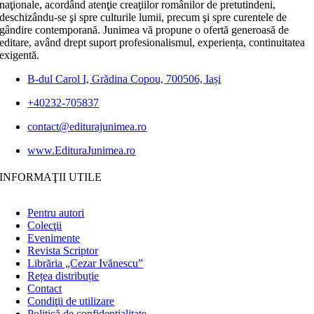
naţionale, acordând atenţie creaţiilor românilor de pretutindeni,
deschizându-se şi spre culturile lumii, precum şi spre curentele de
gândire contemporană. Junimea vă propune o ofertă generoasă de
editare, având drept suport profesionalismul, experiența, continuitatea
exigentă.
B-dul Carol I, Grădina Copou, 700506, Iași
+40232-705837
contact@editurajunimea.ro
www.EdituraJunimea.ro
INFORMAŢII UTILE
Pentru autori
Colecţii
Evenimente
Revista Scriptor
Librăria „Cezar Ivănescu”
Rețea distribuție
Contact
Condiţii de utilizare
Politică de confidențialitate