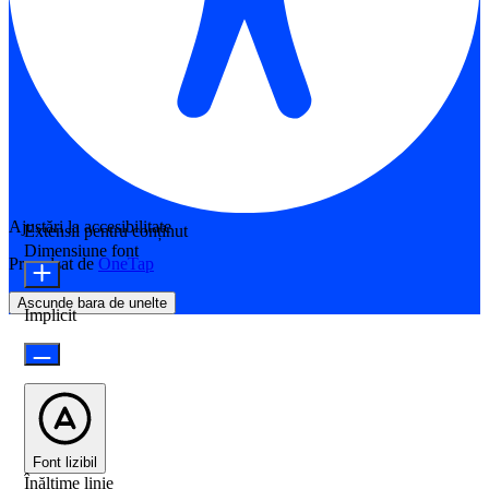
Ajustări la accesibilitate
Extensii pentru conținut
Dimensiune font
Propulsat de
OneTap
Ascunde bara de unelte
Implicit
Font lizibil
Înălțime linie