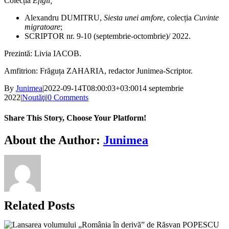
Colecția
Efigii;
Alexandru DUMITRU,
Siesta unei amfore
, colecția
Cuvinte
migratoare
;
SCRIPTOR nr. 9-10 (septembrie-octombrie)/ 2022.
Prezintă: Livia IACOB.
Amfitrion: Frăguța ZAHARIA, redactor Junimea-Scriptor.
By
Junimea
|
2022-09-14T08:00:03+03:00
14 septembrie
2022
|
Noutăţi
|
0 Comments
Share This Story, Choose Your Platform!
Facebook
X
Bluesky
Reddit
LinkedIn
WhatsApp
Telegram
Tumblr
Xing
Email
Copy
About the Author:
Junimea
Link
Related Posts