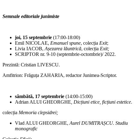
Semnale editoriale junimiste
joi, 15 septembrie
(17:00-18:00)
Emil NICOLAE,
Emanuel spune
, colecția
Exit
;
Livia IACOB,
Așezarea lăuntrică
, colecția
Exit;
SCRIPTOR nr. 9-10 (septembrie-octombrie)/ 2022.
Prezintă: Cristian LIVESCU.
Amfitrion: Frăguța ZAHARIA, redactor Junimea-Scriptor.
sâmbătă, 17 septembrie
(14:00-15:00)
Adrian ALUI GHEORGHE
, Dicțiuni etice, ficțiuni estetice
.
colecția
Memoria clepsidrei;
Vlad ALUI GHEORGHE,
Aurel DUMITRAȘCU. Studiu
monografic