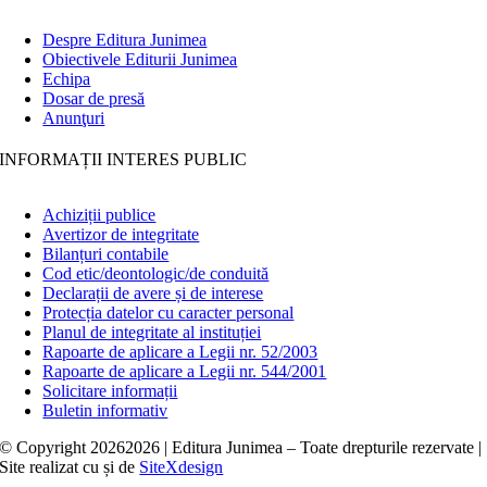
Despre Editura Junimea
Obiectivele Editurii Junimea
Echipa
Dosar de presă
Anunţuri
INFORMAȚII INTERES PUBLIC
Achiziții publice
Avertizor de integritate
Bilanțuri contabile
Cod etic/deontologic/de conduită
Declarații de avere și de interese
Protecția datelor cu caracter personal
Planul de integritate al instituției
Rapoarte de aplicare a Legii nr. 52/2003
Rapoarte de aplicare a Legii nr. 544/2001
Solicitare informații
Buletin informativ
© Copyright
20262026 | Editura Junimea – Toate drepturile rezervate |
Site realizat cu
și
de
SiteXdesign