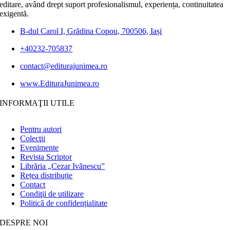
editare, având drept suport profesionalismul, experiența, continuitatea
exigentă.
B-dul Carol I, Grădina Copou, 700506, Iași
+40232-705837
contact@editurajunimea.ro
www.EdituraJunimea.ro
INFORMAŢII UTILE
Pentru autori
Colecţii
Evenimente
Revista Scriptor
Librăria „Cezar Ivănescu”
Rețea distribuție
Contact
Condiţii de utilizare
Politică de confidențialitate
DESPRE NOI