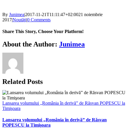
By
Junimea
|
2017-11-21T11:11:47+02:00
21 noiembrie
2017
|
Noutăţi
|
0 Comments
Share This Story, Choose Your Platform!
Facebook
X
Bluesky
Reddit
LinkedIn
WhatsApp
Telegram
Tumblr
Xing
Email
Copy
About the Author:
Junimea
Link
Related Posts
Lansarea volumului „România în derivă” de Răsvan POPESCU la
Timişoara
Lansarea volumului „România în derivă” de Răsvan
POPESCU la Timişoara