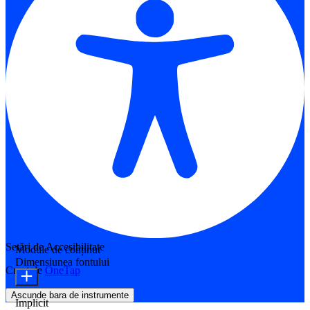
Setări de Accesibilitate
Module de conținut
Dimensiunea fontului
Creat de
OneTap
Ascunde bara de instrumente
Implicit