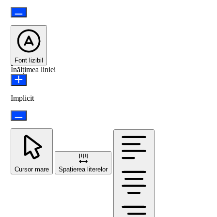
Font lizibil
Înălțimea liniei
Implicit
Cursor mare
Spațierea literelor