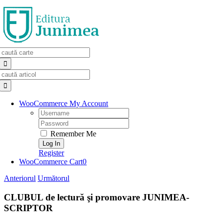
Skip
to
content
Search
for:
Search
for:
WooCommerce My Account
Username:
Password:
Remember Me
Register
WooCommerce Cart
0
Anteriorul
Următorul
CLUBUL de lectură şi promovare JUNIMEA-
SCRIPTOR