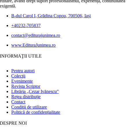
editare, având drept suport profesionalismul, experiența, continuitatea
exigentă.
B-dul Carol I, Grădina Copou, 700506, Iași
+40232-705837
contact@editurajunimea.ro
www.EdituraJunimea.ro
INFORMAŢII UTILE
Pentru autori
Colecţii
Evenimente
Revista Scriptor
Librăria „Cezar Ivănescu”
Rețea distribuție
Contact
Condiţii de utilizare
Politică de confidențialitate
DESPRE NOI