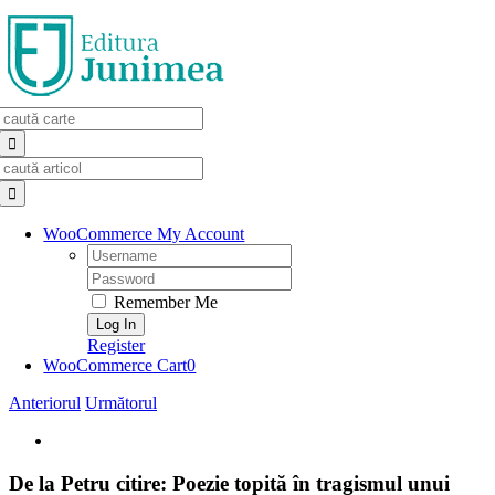
Skip
to
content
Search
for:
Search
for:
WooCommerce My Account
Username:
Password:
Remember Me
Register
WooCommerce Cart
0
Anteriorul
Următorul
View
Larger
Image
De la Petru citire: Poezie topită în tragismul unui