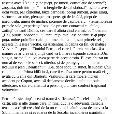
roşcată avea 18 aluniţe pe piept, pe umeri, constelaţie de semne”;
„roşcata, duh întrupat într-o herghelie de cai slobozi”; „şatena avea
ochi verzi, par cîrlionţat, buze cărnoase, obraji rumeni, gene lungi,
sprîncene arcuite, pleoape proaspete, gît de lebădă, piept de
mironosiţă, umeri de martiră, picioare de căprioară…”) rememorează
primele sale „experienţe” sexuale precum contactul cu chiloţii
„uitaţi” de tanti Didina, cea care îl alinta cînd era mic cu îndemnul
„Hai, puiule, bobocelul lui tanti, răţoi mic, lasă pe tanti să-ţi pupe
puţa, mîine-poimîine calci pe urmele lui ta-tu”, sau primele relaţii cu
aceasta în ieselea vacilor, cu Argentina în căpiţa cu fîn, cu mătuşa
Varvara în şopron. Timidul Petru, cel care la întrebarea clasică a
mamei ce ar vrea să ajungă cînd va fi mare răspunde acesteia „Om
singur, mamă!”, nu va avea parte de acest destin. El este abuzat nu
numai de vecinele sale ci, ulterior, şi de pedagogul din internatul
liceului ieşean „Ibrăileanu”: „Bă, dacă scoţi un sunet, îţi sucesc gîtul
ca la hulub”. Prima idilă însă, care îi va lăsa urme pentru toată viaţa,
avută cu Genia din Blăgeştii Vasluiului şi care moare într-un
accident pe Copou, avea să declanşeze declicul nebuniei sale
ulterioare, o stare dramatică a personajului care conferă tragismul
volumului.
Petru trăieşte, după această traumă sufletească, în celelalte părţi ale
cărţii, alte şi alte drame care, în final duc la o adevărată tragedie,
tensiunea cărţii crescînd de la un capitol la altul: viaţa de apevist la
Sibiu, internarea şi evadarea de la Socola, incendierea mănăstirii