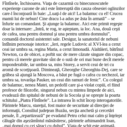
Fîntînele, închisoarea. Viaţa de cazarmă cu binecunoscutele
experienţe cazone de aici este întreruptă din cauza obsesiei oglinzilor
care-l înconjoară în baie: „Luaţi-l de aici! La balamuc cu el! Crucea
mamii lui de nebun! Cine dracu l-a adus pe ăsta în armată” – se
înfurie un comandant. Şi ajunge la balamuc. Aici este primit regeşte
doar la internare: „Intră, te rog, te aşteptam, ia loc. Ana, două ceşti
de cafea, una pentru domnul şi una pentru umbra domnului”,
comandă doctorul asistentei sale. Desigur, la sanatoriul de nebuni
întîlnim personaje istorice: „Ieri, regele Ludovic al XVI-lea a cerut
ceai iar umbra sa, regina Maria, a cerut limonadă. Alaltăieri, bătrînul
Newton, ca de obicei, a poftit suc de mere căzute singure din copac,
pentru că merele gravitate sînt de o sută de ori mai bune decît merele
imponderabile, iar umbra sa, miss Storey, a servit ceai de tei cu
aromă de scorţişoară. Dimineaţă, Gheorghe Gheorghiu-Dej, care se
grăbea să ajungă la Moscova, a băut pe fugă o cafea cu nechezol, iar
umbra sa, tovarăşa Pauker, un ceai din ramuri de fenic”. Cu colegul
de balamuc, nenea Matei, un pedofil care şi-a violat copiii, el fiind
profesor de filozofie, singurul nebun cu mintea limpede de aici,
evadează din spitalul de nebuni de la Socola şi se opreşte la poarta
schitului „Piatra Fîntînele”. La intrarea în schit încep interogatoriile.
Părintele Marcu, stareţul, fost maior de securitate al direcţiei de
informaţii, Consiliul judeţean Buzău, secţia anchetă şi cercetări
penale, îl „repartizează” pe evadatul Petru celui mai calm şi înţelept
călugăr din aşezămîntul mănăstiresc, părintele arhimandrit Ioan,
„mai domol cu cei săraci cu duhul”. Viaţa de schit este animată,