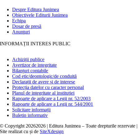
Despre Editura Junimea
Obiectivele Editurii Junimea
Echipa
Dosar de presă
Anunţuri
INFORMAȚII INTERES PUBLIC
Achiziții publice
Avertizor de integritate
Bilanțuri contabile
Cod etic/deontologic/de conduită
Declarații de avere și de interese
Protecția datelor cu caracter personal
Planul de integritate al instituției
Rapoarte de aplicare a Legii nr. 52/2003
Rapoarte de aplicare a Legii nr. 544/2001
Solicitare informații
Buletin informativ
© Copyright
20262026 | Editura Junimea – Toate drepturile rezervate |
Site realizat cu
și
de
SiteXdesign