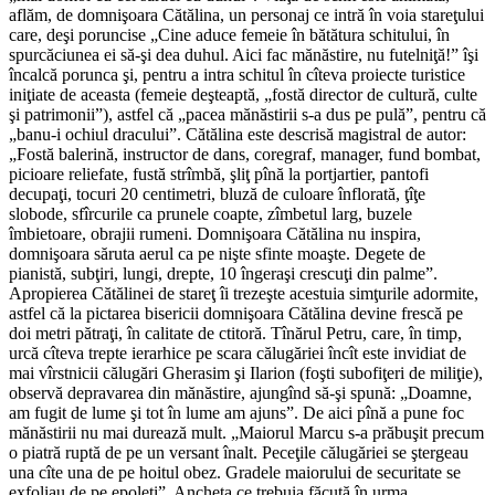
aflăm, de domnişoara Cătălina, un personaj ce intră în voia stareţului
care, deşi poruncise „Cine aduce femeie în bătătura schitului, în
spurcăciunea ei să-şi dea duhul. Aici fac mănăstire, nu futelniţă!” îşi
încalcă porunca şi, pentru a intra schitul în cîteva proiecte turistice
iniţiate de aceasta (femeie deşteaptă, „fostă director de cultură, culte
şi patrimonii”), astfel că „pacea mănăstirii s-a dus pe pulă”, pentru că
„banu-i ochiul dracului”. Cătălina este descrisă magistral de autor:
„Fostă balerină, instructor de dans, coregraf, manager, fund bombat,
picioare reliefate, fustă strîmbă, şliţ pînă la portjartier, pantofi
decupaţi, tocuri 20 centimetri, bluză de culoare înflorată, ţîţe
slobode, sfîrcurile ca prunele coapte, zîmbetul larg, buzele
îmbietoare, obrajii rumeni. Domnişoara Cătălina nu inspira,
domnişoara săruta aerul ca pe nişte sfinte moaşte. Degete de
pianistă, subţiri, lungi, drepte, 10 îngeraşi crescuţi din palme”.
Apropierea Cătălinei de stareţ îi trezeşte acestuia simţurile adormite,
astfel că la pictarea bisericii domnişoara Cătălina devine frescă pe
doi metri pătraţi, în calitate de ctitoră. Tînărul Petru, care, în timp,
urcă cîteva trepte ierarhice pe scara călugăriei încît este invidiat de
mai vîrstnicii călugări Gherasim şi Ilarion (foşti subofiţeri de miliţie),
observă depravarea din mănăstire, ajungînd să-şi spună: „Doamne,
am fugit de lume şi tot în lume am ajuns”. De aici pînă a pune foc
mănăstirii nu mai durează mult. „Maiorul Marcu s-a prăbuşit precum
o piatră ruptă de pe un versant înalt. Peceţile călugăriei se ştergeau
una cîte una de pe hoitul obez. Gradele maiorului de securitate se
exfoliau de pe epoleţi”. Ancheta ce trebuia făcută în urma