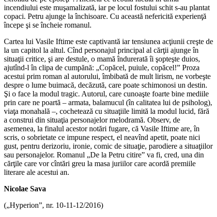
incendiului este muşamalizată, iar pe locul fostului schit s-au plantat
copaci. Petru ajunge la închisoare. Cu această nefericită experienţă
începe şi se încheie romanul.
Cartea lui Vasile Iftime este captivantă iar tensiunea acţiunii creşte de
la un capitol la altul. Cînd personajul principal al cărţii ajunge în
situaţii critice, şi are destule, o mamă îndurerată îi şopteşte duios,
ajutînd-l în clipa de cumpănă: „Copăcel, puiule, copăcel!” Proza
acestui prim roman al autorului, îmbibată de mult lirism, ne vorbeşte
despre o lume buimacă, decăzută, care poate schimonosi un destin.
Şi o face la modul tragic. Autorul, care cunoaşte foarte bine mediile
prin care ne poartă – armata, balamucul (în calitatea lui de psiholog),
viaţa monahală –, cochetează cu situaţiile limită la modul lucid, fără
a construi din situaţia personajelor melodramă. Observ, de
asemenea, la finalul acestor notări fugare, că Vasile Iftime are, în
scris, o sobrietate ce impune respect, el neavînd apetit, poate nici
gust, pentru derizoriu, ironie, comic de situaţie, parodiere a situaţiilor
sau personajelor. Romanul „De la Petru citire” va fi, cred, una din
cărţile care vor cîntări greu la masa juriilor care acordă premiile
literare ale acestui an.
Nicolae Sava
(„Hyperion”, nr. 10-11-12/2016)