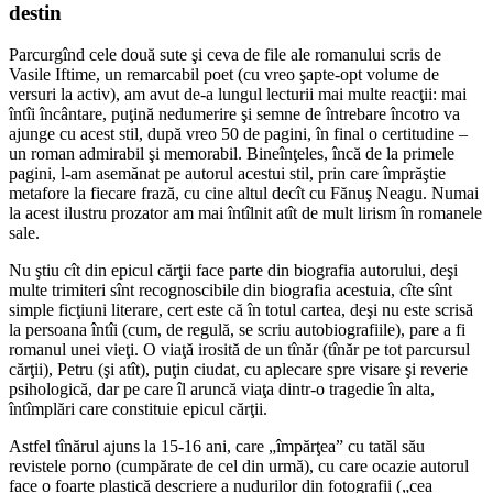
destin
Parcurgînd cele două sute şi ceva de file ale romanului scris de
Vasile Iftime, un remarcabil poet (cu vreo şapte-opt volume de
versuri la activ), am avut de-a lungul lecturii mai multe reacţii: mai
întîi încântare, puţină nedumerire şi semne de întrebare încotro va
ajunge cu acest stil, după vreo 50 de pagini, în final o certitudine –
un roman admirabil şi memorabil. Bineînţeles, încă de la primele
pagini, l-am asemănat pe autorul acestui stil, prin care împrăştie
metafore la fiecare frază, cu cine altul decît cu Fănuş Neagu. Numai
la acest ilustru prozator am mai întîlnit atît de mult lirism în romanele
sale.
Nu ştiu cît din epicul cărţii face parte din biografia autorului, deşi
multe trimiteri sînt recognoscibile din biografia acestuia, cîte sînt
simple ficţiuni literare, cert este că în totul cartea, deşi nu este scrisă
la persoana întîi (cum, de regulă, se scriu autobiografiile), pare a fi
romanul unei vieţi. O viaţă irosită de un tînăr (tînăr pe tot parcursul
cărţii), Petru (şi atît), puţin ciudat, cu aplecare spre visare şi reverie
psihologică, dar pe care îl aruncă viaţa dintr-o tragedie în alta,
întîmplări care constituie epicul cărţii.
Astfel tînărul ajuns la 15-16 ani, care „împărţea” cu tatăl său
revistele porno (cumpărate de cel din urmă), cu care ocazie autorul
face o foarte plastică descriere a nudurilor din fotografii („cea