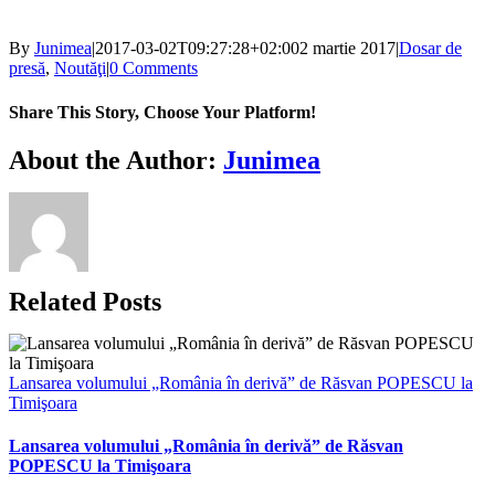
By
Junimea
|
2017-03-02T09:27:28+02:00
2 martie 2017
|
Dosar de
presă
,
Noutăţi
|
0 Comments
Share This Story, Choose Your Platform!
Facebook
X
Bluesky
Reddit
LinkedIn
WhatsApp
Telegram
Tumblr
Xing
Email
Copy
About the Author:
Junimea
Link
Related Posts
Lansarea volumului „România în derivă” de Răsvan POPESCU la
Timişoara
Lansarea volumului „România în derivă” de Răsvan
POPESCU la Timişoara