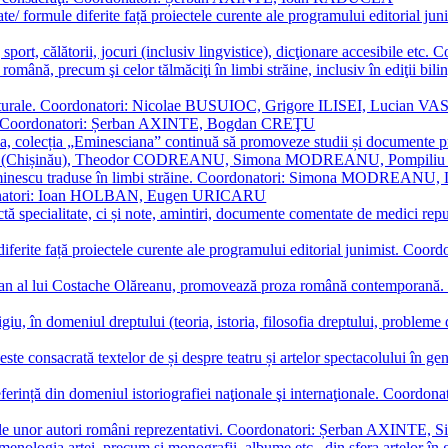
ormate/ formule diferite față proiectele curente ale programului editori
sport, călătorii, jocuri (inclusiv lingvistice), dicţionare accesibile
mba română, precum şi celor tălmăciţi în limbi străine, inclusiv în edi
i culturale. Coordonatori: Nicolae BUSUIOC, Grigore ILISEI, Lucian V
erare. Coordonatori: Șerban AXINTE, Bogdan CREŢU
ea, colecția „Eminesciana” continuă să promoveze studii și documente pri
i CIMPOI (Chișinău), Theodor CODREANU, Simona MODREANU, Pomp
 Eminescu traduse în limbi străine. Coordonatori: Simona MODREANU
oordonatori: Ioan HOLBAN, Eugen URICARU
ictă specialitate, ci și note, amintiri, documente comentate de medici 
mule diferite față proiectele curente ale programului editorial junimi
 roman al lui Costache Olăreanu, promovează proza română contempor
tigiu, în domeniul dreptului (teoria, istoria, filosofia dreptului, problem
 este consacrată textelor de și despre teatru și artelor spectacolului 
referință din domeniul istoriografiei naţionale şi internaţionale. C
tive, ale unor autori români reprezentativi. Coordonatori: Șerban AX
menologia artei, precum și monografii, albume etc., din sfera artelor în g