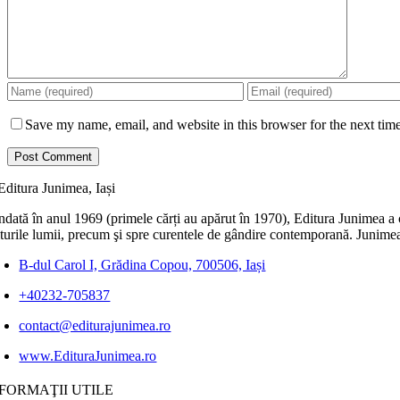
Save my name, email, and website in this browser for the next tim
dată în anul 1969 (primele cărți au apărut în 1970), Editura Junimea a c
lturile lumii, precum şi spre curentele de gândire contemporană. Junimea
B-dul Carol I, Grădina Copou, 700506, Iași
+40232-705837
contact@editurajunimea.ro
www.EdituraJunimea.ro
FORMAŢII UTILE