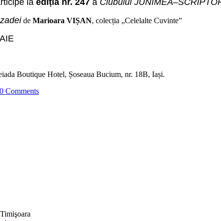
rticipe la
ediția nr. 247
a
Clubului
JUNIMEA
–
SCRIPTO
ezadei
de
Marioara VIȘAN
,
colecția „Celelalte Cuvinte”
OAIE
eiada Boutique Hotel, Șoseaua Bucium, nr. 18B, Iași.
0 Comments