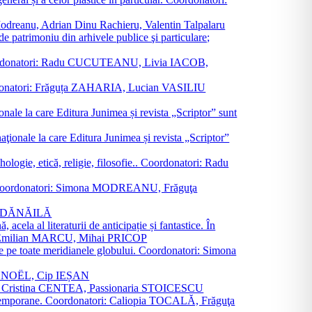
a Modreanu, Adrian Dinu Rachieru, Valentin Talpalaru
de patrimoniu din arhivele publice şi particulare;
ală. Coordonatori: Radu CUCUTEANU, Livia IACOB,
 Coordonatori: Frăguța ZAHARIA, Lucian VASILIU
ionale la care Editura Junimea și revista „Scriptor” sunt
 naţionale la care Editura Junimea și revista „Scriptor”
logie, etică, religie, filosofie.. Coordonatori: Radu
versal. Coordonatori: Simona MODREANU, Frăguţa
rina DĂNĂILĂ
 acela al literaturii de anticipație și fantastice. În
tori: Emilian MARCU, Mihai PRICOP
 de pe toate meridianele globului. Coordonatori: Simona
vier NOËL, Cip IEȘAN
natori: Cristina CENTEA, Passionaria STOICESCU
ce contemporane. Coordonatori: Caliopia TOCALĂ, Frăguţa