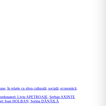
ne, în relație cu sfera culturală, socială, economică,
ane. Coordonatori: Liviu APETROAIE, Şerban AXINTE
ordonatori: Ioan HOLBAN, Sorina DĂNĂILĂ