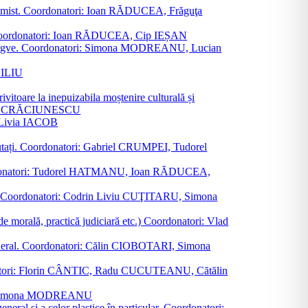
al junimist. Coordonatori: Ioan RĂDUCEA, Frăguţa
 etc. Coordonatori: Ioan RĂDUCEA, Cip IEȘAN
ţii bilingve. Coordonatori: Simona MODREANU, Lucian
ASILIU
vitoare la inepuizabila moștenire culturală și
iliu CRĂCIUNESCU
, Livia IACOB
reputați. Coordonatori: Gabriel CRUMPEI, Tudorel
st. Coordonatori: Tudorel HATMANU, Ioan RĂDUCEA,
ană. Coordonatori: Codrin Liviu CUŢITARU, Simona
e de morală, practică judiciară etc.) Coordonatori: Vlad
în general. Coordonatori: Călin CIOBOTARI, Simona
oordonatori: Florin CÂNTIC, Radu CUCUTEANU, Cătălin
INTE, Simona MODREANU
eneral și a celor plastice în particular. Coordonatori: