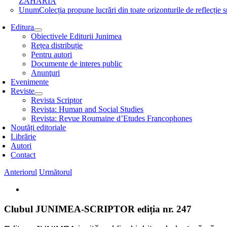
ZAHARIA
Unum
Colecția propune lucrări din toate orizonturile de refle
Editura
Obiectivele Editurii Junimea
Rețea distribuție
Pentru autori
Documente de interes public
Anunţuri
Evenimente
Reviste
Revista Scriptor
Revista: Human and Social Studies
Revista: Revue Roumaine d’Etudes Francophones
Noutăți editoriale
Librărie
Autori
Contact
Anteriorul
Următorul
View
Larger
Image
Clubul JUNIMEA-SCRIPTOR ediția nr. 247