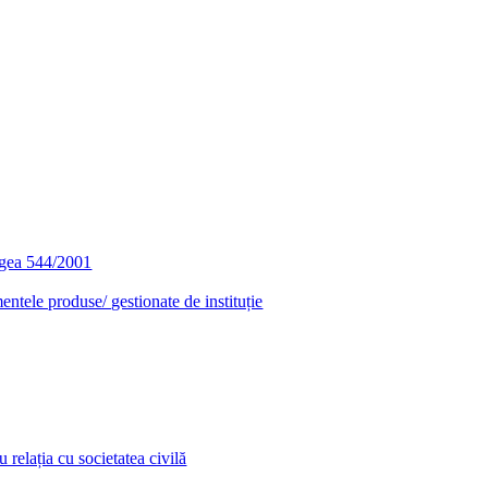
egea 544/2001
entele produse/ gestionate de instituție
relația cu societatea civilă