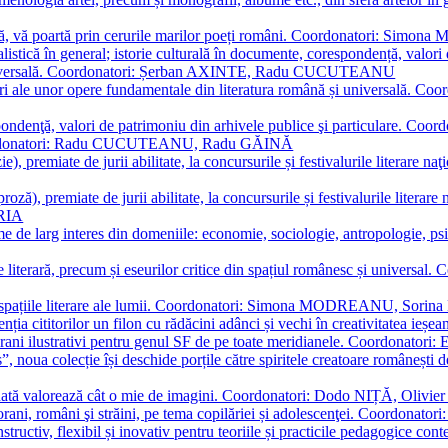
plă, vă poartă prin cerurile marilor poeți români. Coordonatori: Simon
istică în general; istorie culturală în documente, corespondență, valori 
și universală. Coordonatori: Șerban AXINTE, Radu CUCUTEANU
editări ale unor opere fundamentale din literatura română și univers
espondenţă, valori de patrimoniu din arhivele publice şi particulare.
. Coordonatori: Radu CUCUTEANU, Radu GĂINĂ
, premiate de jurii abilitate, la concursurile și festivalurile literare naţ
ză), premiate de jurii abilitate, la concursurile și festivalurile literare
ARIA
 de larg interes din domeniile: economie, sociologie, antropologie, psiho
storie literară, precum și eseurilor critice din spațiul românesc și uni
toate spațiile literare ale lumii. Coordonatori: Simona MODREANU, So
a cititorilor un filon cu rădăcini adânci și vechi în creativitatea ieșeană,
emporani ilustrativi pentru genul SF de pe toate meridianele. Coordona
”, noua colecție își deschide porțile către spiritele creatoare românești
enată valorează cât o mie de imagini. Coordonatori: Dodo NIȚĂ, Oli
porani, români şi străini, pe tema copilăriei și adolescenţei. Coordo
constructiv, flexibil și inovativ pentru teoriile și practicile pedagogi