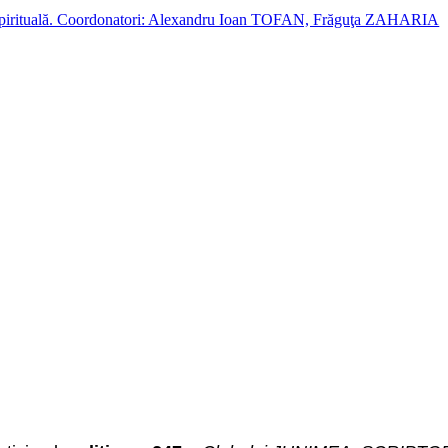
cție spirituală. Coordonatori: Alexandru Ioan TOFAN, Frăguţa ZAHARIA