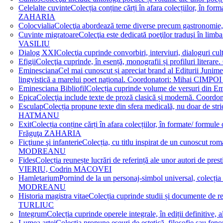
Celelalte cuvinte
Colecția conține cărți în afara colecțiilor, în f
ZAHARIA
Colocvialia
Colecţia abordează teme diverse precum gastronomie, 
Cuvinte migratoare
Colecţia este dedicată poeţilor traduşi în li
VASILIU
Dialog XXI
Colecţia cuprinde convorbiri, interviuri, dialogur
Efigii
Colecţia cuprinde, în esență, monografii și profiluri lit
Eminesciana
Cel mai cunoscut și apreciat brand al Editurii Junim
lingvistică a marelui poet național. Coordonatori: Miha
Eminesciana Bibliofil
Colecția cuprinde volume de versuri din
Epica
Colecţia include texte de proză clasică și modernă. C
Esculap
Colecția propune texte din sfera medicală, nu doar de str
HATMANU
Exit
Colecția conține cărți în afara colecțiilor, în formate/ for
Frăguţa ZAHARIA
Ficţiune şi infanterie
Colecția, cu titlu inspirat de un cunoscut
MODREANU
Fides
Colecția reunește lucrări de referință ale unor autori de pres
VIERIU, Codrin MACOVEI
Hamletarium
Pornind de la un personaj-simbol universal, colecția
MODREANU
Historia magistra vitae
Colecția cuprinde studii și documente de 
TURLIUC
Integrum
Colecția cuprinde operele integrale, în ediții defini
Lumea artei
Colecția propune eseuri de estetică, filosofie sau feno