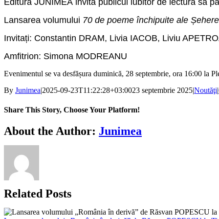
Editura
JUNIMEA
invită publicul iubitor de lectură să pa
Lansarea volumului
70 de poeme închipuite ale Șeher
Invitați: Constantin DRAM, Livia IACOB, Liviu APETR
Amfitrion: Simona MODREANU
Evenimentul se va desfășura duminică, 28 septembrie, ora 16:00 la Pl
By
Junimea
|
2025-09-23T11:22:28+03:00
23 septembrie 2025
|
Noutăţi
|
Share This Story, Choose Your Platform!
Facebook
X
Bluesky
Reddit
LinkedIn
WhatsApp
Telegram
Tumblr
Xing
Email
Copy
About the Author:
Junimea
Link
Related Posts