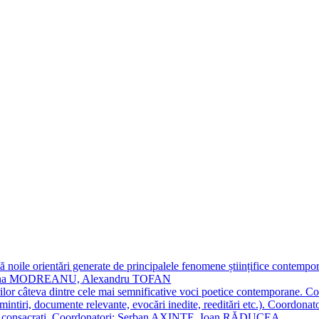
 noile orientări generate de principalele fenomene științifice contempora
Simona MODREANU, Alexandru TOFAN
titorilor câteva dintre cele mai semnificative voci poetice contempor
i (amintiri, documente relevante, evocări inedite, reeditări etc.). Co
poeți consacraţi. Coordonatori: Șerban AXINTE, Ioan RĂDUCEA