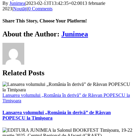
By
Junimea
|
2023-02-13T13:42:35+02:00
13 februarie
2023
|
Noutăţi
|
0 Comments
Share This Story, Choose Your Platform!
Facebook
X
Bluesky
Reddit
LinkedIn
WhatsApp
Telegram
Tumblr
Xing
Email
Copy
About the Author:
Junimea
Link
Related Posts
Lansarea volumului „România în derivă” de Răsvan POPESCU la
Timişoara
Lansarea volumului „România în derivă” de Răsvan
POPESCU la Timişoara