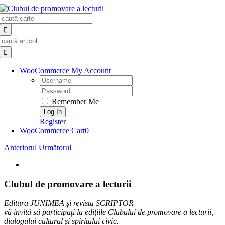
Skip
Search
to
for:
content
Search
for:
WooCommerce My Account
Username:
Password:
Remember Me
Register
WooCommerce Cart
0
Anteriorul
Următorul
View
Larger
Image
Clubul de promovare a lecturii
Editura JUNIMEA și revista SCRIPTOR
vă invită
să participați la edițiile Clubului
de promovare
a lecturii,
dialogului cultural și spiritului civic.