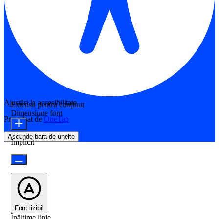
Ajustări la accesibilitate
Extensii pentru conținut
Dimensiune font
Propulsat de
OneTap
Ascunde bara de unelte
Implicit
Font lizibil
Înălțime linie