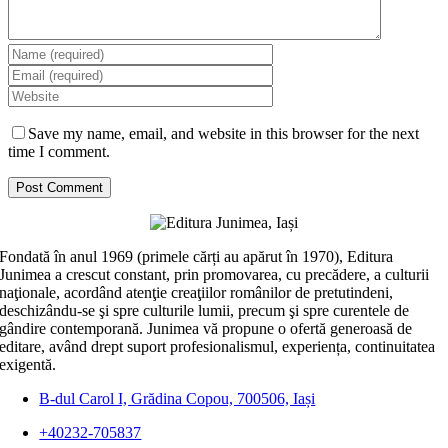
Save my name, email, and website in this browser for the next
time I comment.
Fondată în anul 1969 (primele cărți au apărut în 1970), Editura
Junimea a crescut constant, prin promovarea, cu precădere, a culturii
naţionale, acordând atenţie creaţiilor românilor de pretutindeni,
deschizându-se şi spre culturile lumii, precum şi spre curentele de
gândire contemporană. Junimea vă propune o ofertă generoasă de
editare, având drept suport profesionalismul, experiența, continuitatea
exigentă.
B-dul Carol I, Grădina Copou, 700506, Iași
+40232-705837