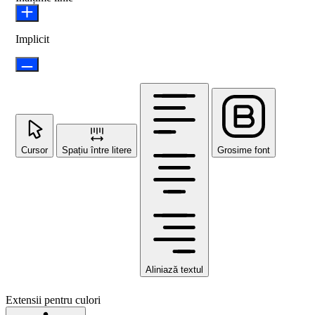
Implicit
Cursor
Spațiu între litere
Grosime font
Aliniază textul
Extensii pentru culori