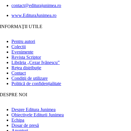
contact@editurajunimea.ro
www.EdituraJunimea.ro
INFORMAŢII UTILE
Pentru autori
Colecţii
Evenimente
Revista Scriptor
Librăria „Cezar Ivănescu”
Rețea distribuție
Contact
Condiţii de utilizare
Politică de confidențialitate
DESPRE NOI
Despre Editura Junimea
Obiectivele Editurii Junimea
Echipa
Dosar de presă
Anunţuri